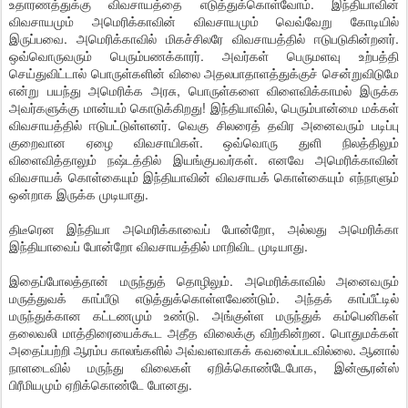
உதாரணத்துக்கு விவசாயத்தை எடுத்துக்கொள்வோம். இந்தியாவின்
விவசாயமும் அமெரிக்காவின் விவசாயமும் வெவ்வேறு கோடியில்
இருப்பவை. அமெரிக்காவில் மிகச்சிலரே விவசாயத்தில் ஈடுபடுகின்றனர்.
ஒவ்வொருவரும் பெரும்பணக்காரர். அவர்கள் பெருமளவு உற்பத்தி
செய்துவிட்டால் பொருள்களின் விலை அதலபாதாளத்துக்குச் சென்றுவிடுமே
என்று பயந்து அமெரிக்க அரசு, பொருள்களை விளைவிக்காமல் இருக்க
அவர்களுக்கு மான்யம் கொடுக்கிறது! இந்தியாவில், பெரும்பான்மை மக்கள்
விவசாயத்தில் ஈடுபட்டுள்ளனர். வெகு சிலரைத் தவிர அனைவரும் படிப்பு
குறைவான ஏழை விவசாயிகள். ஒவ்வொரு துளி நிலத்திலும்
விளைவித்தாலும் நஷ்டத்தில் இயங்குபவர்கள். எனவே அமெரிக்காவின்
விவசாயக் கொள்கையும் இந்தியாவின் விவசாயக் கொள்கையும் எந்நாளும்
ஒன்றாக இருக்க முடியாது.
திடீரென இந்தியா அமெரிக்காவைப் போன்றோ, அல்லது அமெரிக்கா
இந்தியாவைப் போன்றோ விவசாயத்தில் மாறிவிட முடியாது.
இதைப்போலத்தான் மருந்துத் தொழிலும். அமெரிக்காவில் அனைவரும்
மருத்துவக் காப்பீடு எடுத்துக்கொள்ளவேண்டும். அந்தக் காப்பீட்டில்
மருந்துக்கான கட்டணமும் உண்டு. அங்குள்ள மருந்துக் கம்பெனிகள்
தலைவலி மாத்திரையைக்கூட அதீத விலைக்கு விற்கின்றன. பொதுமக்கள்
அதைப்பற்றி ஆரம்ப காலங்களில் அவ்வளவாகக் கவலைப்படவில்லை. ஆனால்
நாளடைவில் மருந்து விலைகள் ஏறிக்கொண்டேபோக, இன்சூரன்ஸ்
பிரீமியமும் ஏறிக்கொண்டே போனது.