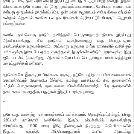
ஒரே நாடாக, ஒரே அரசின்கீழ் இருப்பது என்பது சாத்தியமற்ற ஒன்று. இதன்
விளைவாக ஒரே கலாசாரம் (அது நுகர்வுக் கலாசாரமா, சேமிப்புக் கலாசாரமா
என்பது ஒருபக்கம் இருக்கட்டும்), ஒரே உலக சமுதாயம் என்ற நிலை ஏற்படும்
என்றால் அதனால் உலகின் பல நாகரிகங்கள் அழிவுபட்டுப் போகும். அதுவும்
நல்லதற்கல்ல.
எனவே ஒவ்வொரு நாடும் தனித்தனி பொருளாதாரத் தீவாக இருப்பது
அவசியமாகிறது. சில நாடுகள் ஒன்றிணைந்து ஒரு பொருளாதார
மண்டலத்தை உருவாக்கலாம். அவ்வாறு உருவாக அந்த நாடுகளில் வசிக்கும்
மக்களுக்கு இடையே ஒத்த கருத்துகள் இருக்கவேண்டும். ஓரளவுக்கு இது
ஐரோப்பாவில் நிலவுகிறது. ஆனால் ஐரோப்பியப் பொருளாதார மண்டலத்திலும்
பல உட்பூசல்கள் உள்ளன.
ஏற்கெனவே இருக்கும் பிரச்னைகளுக்கு நடுவே புதிதாகப் பிரச்னைகளைக்
கொண்டுவரத் தேவையே இல்லை. நமக்கு வசதிப்படும் சில துறைகளில்
மட்டும் பொருளாதாரத் தடைகளை விலக்கிக்கொண்டு, பிற துறைகளில்
தடைகளை வைத்திருப்பதுதான் இந்தியாவுக்கு நல்லது.
*
ஒரே ஒரு வரலாற்று உதாரணத்தைப் பார்க்கலாம். தொழில்புரட்சிக்குப் பிறகு
பிரிட்டன் நாடுதான் உலகிலேயே இரும்பு உற்பத்தியில் தலைசிறந்து
விளங்கியது. 1900 வரை இதே நிலைதான் நீடித்தது. அமெரிக்காவில்
இரும்பு உற்பத்தி அப்பொழுதுதான் பெரிய அளவுக்கு