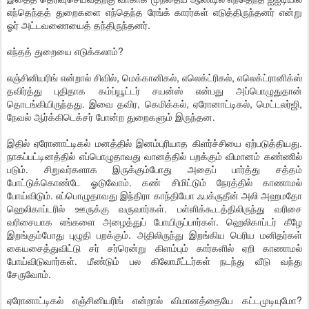
எந்தெந்தத் துறைகளை எந்தெந்த ரேங்க் காரர்கள் எடுத்திருந்தனர் என்று
ஓர் அட்டவணையைத் தந்திருந்தனர்.
எந்தத் துறையை எடுக்கலாம்?
எஞ்சினியரிங் என்றால் சிவில், மெக்கானிகல், எலெக்ட்ரிகல், எலெக்ட்ரானிக்ஸ்
தவிர்த்து புதிதாக கம்ப்யூட்டர் சயன்ஸ் என்பது அப்பொழுதுதான்
தொடங்கியிருந்தது. இவை தவிர, கெமிக்கல், ஏரோனாட்டிகல், மெட்டலர்ஜி,
நேவல் ஆர்க்கிடெக்சர் போன்ற துறைகளும் இருந்தன.
இதில் ஏரோனாட்டிகல் மனத்தில் இனம்புரியாத கிளர்ச்சியை ஏற்படுத்தியது.
நாகப்பட்டினத்தில் எப்பொழுதாவது வானத்தில் பறக்கும் விமானம் கண்ணில்
படும். சிறுவர்களாக இருக்கும்போது அதைப் பார்த்து சத்தம்
போட்டுக்கொண்டே ஓடுவோம். கண் சிமிட்டும் நேரத்தில் காணாமல்
போய்விடும். எப்பொழுதாவது இந்திரா காந்தியோ ஃபக்ருதீன் அலி அஹமதோ
ஹெலிகாப்டரில் ஊருக்கு வருவார்கள். பள்ளிக்கூடத்திலிருந்து வரிசை
வரிசையாக எங்களை அழைத்துப் போயிருப்பார்கள். ஹெலிகாப்டர் கீழே
இறங்கும்போது புழுதி பறக்கும். அதிலிருந்து இறங்கிய பெரிய மனிதர்கள்
கையசைத்துவிட்டு சர் சர்ரென்று கிளம்பும் கார்களில் ஏறி காணாமல்
போய்விடுவார்கள். மீண்டும் பல கிலோமீட்டர்கள் நடந்து வீடு வந்து
சேருவோம்.
ஏரோனாட்டிகல் எஞ்சினியரிங் என்றால் விமானத்தையே கட்டமுடியுமோ?