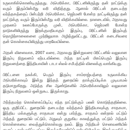
உருவாகிக்கொண்டிருந்தது. அமெரிக்கா, பிரிட்டனிலிருந்து தன் நாட்டுக்கு
வரும் இரும்பின்மீது வரி விதித்தது. ஆனால் பிரிட்டன் தடையற்ற
வர்த்தகத்தைப் பின்பற்றி அமெரிக்கா, ஜெர்மனி போன்ற நாட்டிலிருந்து தன்
நாட்டுக்கு வரும் இரும்பின்மீது வரி விதிக்கவில்லை. நாளடைவில், அதாவது
முதலாம் உலகப்போருக்கு முன், அமெரிக்கா, ஜெர்மனி போன்ற
நாடுகளிலிருந்து இறக்குமதியாகும் இரும்பு, பிரிட்டனின் இரும்புத்
தொழிற்சாலைகளை முற்றிலுமாக அழித்துவிட்டது. பிரிட்டன் கடைசிவரை
தன் கொள்கையிலிருந்து மாறவேயில்லை.
அதன் விளைவாக, 2007 வரை, அதாவது இன்றுவரை பிரிட்டனில் வலுவான
இரும்பு நிறுவனம் ஏற்படவில்லை. அந்த நாட்டின் மிகப்பெரும் இரும்பு
நிறுவனத்தை இந்தியாவின் டாடா ஸ்டீல் சமீபத்தில் விலைக்கு வாங்கியது.
பிரிட்டனை நசுக்கி, பெரும் இரும்பு சாம்ராஜ்யத்தை உருவாக்கிய
அமெரிக்காவும் இன்று இந்தத் துறையில் தாக்குப்பிடிக்க முடியாமல்
தடுமாறுகிறது. அடுத்த சில ஆண்டுகளில் அமெரிக்காவிலும் வலுவான
இரும்பு நிறுவனம் ஒன்றுகூட இருக்காது.
அர்த்தமற்ற கொள்கைப்பிடிப்பு எந்த நாட்டுக்கும் பலன் கொடுத்ததில்லை.
ஒரு குறிப்பிட்ட துறையில் தடையற்ற வர்த்தகம் இந்தியாவுக்கு சாதகமா,
இந்திய மக்களுக்கு சாதகமா என்று பார்த்து, சாதகம் என்றால் மட்டும்
அந்தத் துறையில் மட்டும், அதுவும் குறுகிய காலத்துக்கு மட்டும் அந்தக்
கொள்கையை வைத்துக்கொள்வது நலம். இது அந்நியச் செலாவணியில்
ரூபாய், டாலர் மதிப்பு எப்படி இருக்கவேண்டும் என்பதிலிருந்து, இறக்குமதிக்கு