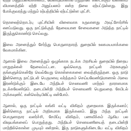
விமானத்தில் ஏற்றி அனுப்பலாம் என்ற நிலை ஏற்பட்டுள்ளது. இது
போக்குவரத்து மற்றும் உற்பத்தியில் ஏற்பட்டுள்ள புரட்சி.
தொலைத்தொடர்பு புரட்சியின் விளைவாக உருவானது அவுட்சோர்சிங்
எனப்படுவது. ஒரு நாட்டுக்குத் தேவையான சேவைகளை அடுத்த நாட்டில்
இருந்துகொண்டு செய்வது.
இவை அனைத்தும் சேர்ந்து பொருளாதாரத் துறையில் உலகமயமாக்கலை
வேகமாக்கின.
ஆனால் இவை அனைத்தும் ஒழுங்காக நடக்க அரசியல் துறையில் நிறைய
மாறுதல்கள் தேவைப்பட்டன. ஒவ்வொரு நாட்டின் அரசுகளும்
தங்களுக்கென்றே வெவ்வேறு கொள்கைகளை வைத்திருந்தன. ஒரு நாடு
இன்னொரு நாட்டுடன் பெருமளவு வர்த்தகம் செய்யவேண்டுமானால் அவை
இரண்டுக்கும் இடையே அந்நியச் செலாவணி மாற்றம் தாராளமாக
நடக்கவேண்டும். தடையின்றி அந்நியச் செலாவணி பெறுவதை கேபிடல்
அக்கவுண்ட் கன்வெர்டிபிலிட்டி என்போம்.
ஆனால், ஒரு நாட்டில் வங்கி வட்டி விகிதம் குறைவாக இருக்கலாம்;
இன்னொரு நாட்டில் அதிகமாக இருக்கலாம். இது அந்த நாட்டின்
பொருளாதார வளர்ச்சி, சேமிப்பு விகிதம், பணவீக்கம் ஆகிய பல
விஷயங்களைப் பொறுத்தது. அந்நியச் செலாவணியைத் தடையின்றி
மாற்றிக்கொள்ள முடியும் என்றால், இரு நாடுகளுக்கிடையே வட்டி விகிதம்