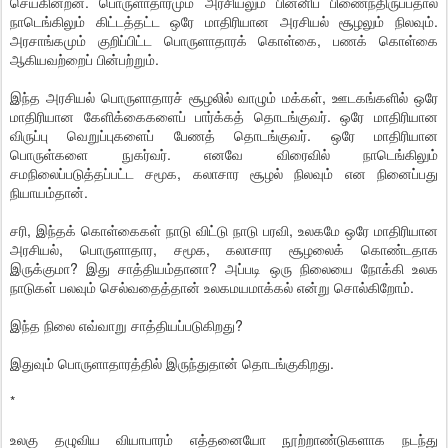
செய்கின்றன. பொருளாதாரமும் அரசியலும் பின்னிப் பிணைந்திருப்பதால்
நாடெங்கிலும் கிட்டத்தட்ட ஒரே மாதிரியான அரசியல் சூழலும் நிலவும்.
அரசாங்கமும் குறிப்பிட்ட பொருளாதாரக் கொள்கை, பணக் கொள்கை
ஆகியவற்றைப் பின்பற்றும்.
இந்த அரசியல் பொருளாதாரச் சூழலில் வாழும் மக்கள், ஊடகங்களில் ஒரே
மாதிரியான கேளிக்கைகளைப் பார்க்கத் தொடங்குவர். ஒரே மாதிரியான
விருப்பு வெறுப்புகளைப் பேணத் தொடங்குவர். ஒரே மாதிரியான
பொருள்களை நுகர்வர். எனவே விரைவில் நாடெங்கிலும்
சமநிலைப்படுத்தப்பட்ட சமூக, கலாசார சூழல் நிலவும் என நினைப்பது
நியாயம்தான்.
சரி, இந்தக் கொள்கைகள் நாடு விட்டு நாடு பரவி, உலகமே ஒரே மாதிரியான
அரசியல், பொருளாதார, சமூக, கலாசார சூழலைக் கொண்டதாக
இருக்குமா? இது சாத்தியம்தானா? அப்படி ஒரு நிலையை நோக்கி உலக
நாடுகள் பலவும் செல்வதைத்தான் உலகமயமாக்கல் என்று சொல்கிறோம்.
இந்த நிலை எவ்வாறு சாத்தியப்படுகிறது?
இதுவும் பொருளாதாரத்தில் இருந்துதான் தொடங்குகிறது.
*
உலகு தழுவிய வியாபாரம் எத்தனையோ நூற்றாண்டுகளாக நடந்து