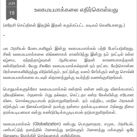
JUN
உலகமயமாக்கலை எதிர்கொள்வது
19
(சுதேசி செய்திகள் இதழில் இதன் சுருக்கப்பட்ட வடிவம் வெளியானது.)
*
பல அரசியல் மேடைகளிலும் இன்று உலகமயமாக்கல் பற்றி பேசப்படுகிறது.
சிலர் உலகமயமாக்கலை வில்லனாகக் காண்பித்து இன்று நம் நாட்டில் உள்ள
ஏழ்மை, ஏற்றத்தாழ்வுகள் ஆகியவை இதன் காரணமாகத்தான்
என்கிறார்கள். வேறு சிலரோ உலகமயமாக்கல்தான் நம் நாட்டை மேற்சொன்ன
பிரச்னைகளிலிருந்து விடுவிக்கும், நாட்டுக்கு வளம் சேர்க்கும் என்று சொல்லி
உலகமயமாக்கலை கடவுள் ஸ்தானத்துக்கு உயர்த்தி வணங்குகிறார்கள்.
பொதுமக்களுக்கோ உலகமயமாக்கல் என்றால் என்ன என்பது விளக்கமாகப்
புரிவதில்லை. அதனால் அது நல்லதா, கெட்டதா என்ற கேள்விக்கு சரியான
விடை சொல்லமுடியாமல் தடுமாறுகிறார்கள். நம் மத்திய, மாநில அரசுகள்
எடுக்கும் பல நிலைப்பாடுகள் நமக்கு நன்மை தரக்கூடியனவா அல்லது தீமை
தரக்கூடியனவா என்று கண்டுபிடிக்கமுடியாமல் தடுமாறுகிறார்கள்.
உலகமயமாக்கல் (Globalization) என்பது பொருளாதார, சமூக, அரசியல்,
பண்பாட்டுத் தளத்தில் அனைத்து நாடுகளும் அனைத்து மக்களும் ஒரே
நிலையை நோக்கிச் செல்வதைக் குறிக்கிறது.