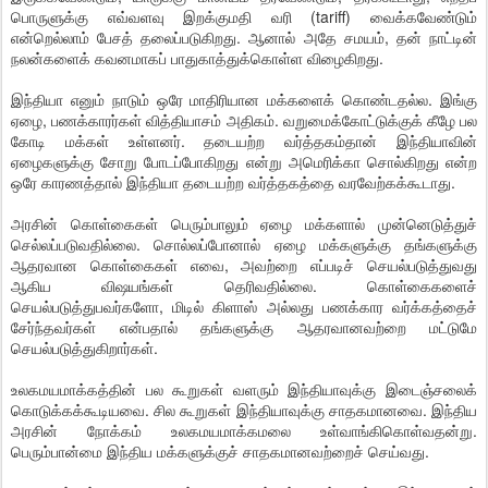
பொருளுக்கு எவ்வளவு இறக்குமதி வரி (tariff) வைக்கவேண்டும்
என்றெல்லாம் பேசத் தலைப்படுகிறது. ஆனால் அதே சமயம், தன் நாட்டின்
நலன்களைக் கவனமாகப் பாதுகாத்துக்கொள்ள விழைகிறது.
இந்தியா எனும் நாடும் ஒரே மாதிரியான மக்களைக் கொண்டதல்ல. இங்கு
ஏழை, பணக்காரர்கள் வித்தியாசம் அதிகம். வறுமைக்கோட்டுக்குக் கீழே பல
கோடி மக்கள் உள்ளனர். தடையற்ற வர்த்தகம்தான் இந்தியாவின்
ஏழைகளுக்கு சோறு போடப்போகிறது என்று அமெரிக்கா சொல்கிறது என்ற
ஒரே காரணத்தால் இந்தியா தடையற்ற வர்த்தகத்தை வரவேற்கக்கூடாது.
அரசின் கொள்கைகள் பெரும்பாலும் ஏழை மக்களால் முன்னெடுத்துச்
செல்லப்படுவதில்லை. சொல்லப்போனால் ஏழை மக்களுக்கு தங்களுக்கு
ஆதரவான கொள்கைகள் எவை, அவற்றை எப்படிச் செயல்படுத்துவது
ஆகிய விஷயங்கள் தெரிவதில்லை. கொள்கைகளைச்
செயல்படுத்துபவர்களோ, மிடில் கிளாஸ் அல்லது பணக்கார வர்க்கத்தைச்
சேர்ந்தவர்கள் என்பதால் தங்களுக்கு ஆதரவானவற்றை மட்டுமே
செயல்படுத்துகிறார்கள்.
உலகமயமாக்கத்தின் பல கூறுகள் வளரும் இந்தியாவுக்கு இடைஞ்சலைக்
கொடுக்கக்கூடியவை. சில கூறுகள் இந்தியாவுக்கு சாதகமானவை. இந்திய
அரசின் நோக்கம் உலகமயமாக்கமலை உள்வாங்கிகொள்வதன்று.
பெரும்பான்மை இந்திய மக்களுக்குச் சாதகமானவற்றைச் செய்வது.