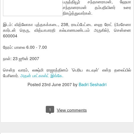
பருத்தியூர் சந்தானராமன், ஹேமா
சந்தானராமன் தம்பதியினர் உரை
நிகழ்த்துவார்கள்.
இடம்: வித்லோகா புத்தகக்கடை, 238, ராயப்பேட்டை ஹை ரோட் (பீமசேனா
கார்டன் தெரு, வித்யாபாரதி கல்யாணமண்டபம் அருகில்), சென்னை
600004
நேரம்: மாலை 6.00 - 7.00
நாள்: 23 ஜூன் 2007
சென்ற வாரம், லக்ஷ்மி ராஜரத்தினம் 'பெரிய கடவுள்' என்ற தலைப்பில்
பேசினார்.
அதன் பாட்காஸ்ட் இங்கே.
Posted
23rd June 2007
by
Badri Seshadri
1
View comments