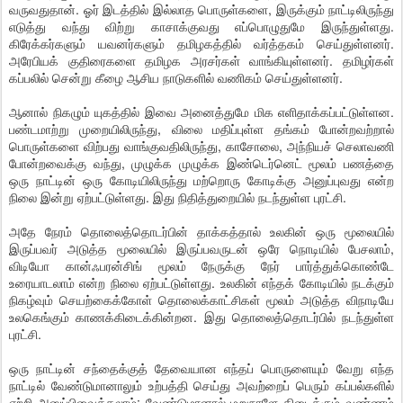
வருவதுதான். ஓர் இடத்தில் இல்லாத பொருள்களை, இருக்கும் நாட்டிலிருந்து
எடுத்து வந்து விற்று காசாக்குவது எப்பொழுதுமே இருந்துள்ளது.
கிரேக்கர்களும் யவனர்களும் தமிழகத்தில் வர்த்தகம் செய்துள்ளனர்.
அரேபியக் குதிரைகளை தமிழக அரசர்கள் வாங்கியுள்ளனர். தமிழர்கள்
கப்பலில் சென்று கீழை ஆசிய நாடுகளில் வணிகம் செய்துள்ளனர்.
ஆனால் நிகழும் யுகத்தில் இவை அனைத்துமே மிக எளிதாக்கப்பட்டுள்ளன.
பண்டமாற்று முறையிலிருந்து, விலை மதிப்புள்ள தங்கம் போன்றவற்றால்
பொருள்களை விற்பது வாங்குவதிலிருந்து, காசோலை, அந்நியச் செலாவணி
போன்றவைக்கு வந்து, முழுக்க முழுக்க இண்டெர்னெட் மூலம் பணத்தை
ஒரு நாட்டின் ஒரு கோடியிலிருந்து மற்றொரு கோடிக்கு அனுப்புவது என்ற
நிலை இன்று ஏற்பட்டுள்ளது. இது நிதித்துறையில் நடந்துள்ள புரட்சி.
அதே நேரம் தொலைத்தொடர்பின் தாக்கத்தால் உலகின் ஒரு மூலையில்
இருப்பவர் அடுத்த மூலையில் இருப்பவருடன் ஒரே நொடியில் பேசலாம்,
விடியோ கான்ஃபரன்சிங் மூலம் நேருக்கு நேர் பார்த்துக்கொண்டே
உரையாடலாம் என்ற நிலை ஏற்பட்டுள்ளது. உலகின் எந்தக் கோடியில் நடக்கும்
நிகழ்வும் செயற்கைக்கோள் தொலைக்காட்சிகள் மூலம் அடுத்த விநாடியே
உலகெங்கும் காணக்கிடைக்கின்றன. இது தொலைத்தொடர்பில் நடந்துள்ள
புரட்சி.
ஒரு நாட்டின் சந்தைக்குத் தேவையான எந்தப் பொருளையும் வேறு எந்த
நாட்டில் வேண்டுமானாலும் உற்பத்தி செய்து அவற்றைப் பெரும் கப்பல்களில்
ஏற்றி அனுப்பிவைக்கலாம்; வேண்டுமானால் மறுநாளே கிடைக்கும் வண்ணம்