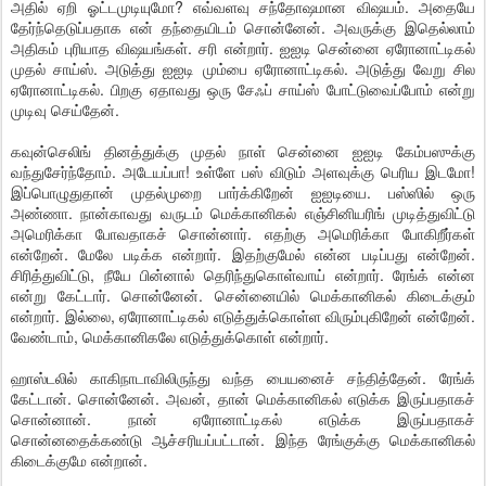
அதில் ஏறி ஓட்டமுடியுமோ? எவ்வளவு சந்தோஷமான விஷயம். அதையே
தேர்ந்தெடுப்பதாக என் தந்தையிடம் சொன்னேன். அவருக்கு இதெல்லாம்
அதிகம் புரியாத விஷயங்கள். சரி என்றார். ஐஐடி சென்னை ஏரோனாட்டிகல்
முதல் சாய்ஸ். அடுத்து ஐஐடி மும்பை ஏரோனாட்டிகல். அடுத்து வேறு சில
ஏரோனாட்டிகல். பிறகு ஏதாவது ஒரு சேஃப் சாய்ஸ் போட்டுவைப்போம் என்று
முடிவு செய்தேன்.
கவுன்செலிங் தினத்துக்கு முதல் நாள் சென்னை ஐஐடி கேம்பஸுக்கு
வந்துசேர்ந்தோம். அடேயப்பா! உள்ளே பஸ் விடும் அளவுக்கு பெரிய இடமோ!
இப்பொழுதுதான் முதல்முறை பார்க்கிறேன் ஐஐடியை. பஸ்ஸில் ஒரு
அண்ணா. நான்காவது வருடம் மெக்கானிகல் எஞ்சினியரிங் முடித்துவிட்டு
அமெரிக்கா போவதாகச் சொன்னார். எதற்கு அமெரிக்கா போகிறீர்கள்
என்றேன். மேலே படிக்க என்றார். இதற்குமேல் என்ன படிப்பது என்றேன்.
சிரித்துவிட்டு, நீயே பின்னால் தெரிந்துகொள்வாய் என்றார். ரேங்க் என்ன
என்று கேட்டார். சொன்னேன். சென்னையில் மெக்கானிகல் கிடைக்கும்
என்றார். இல்லை, ஏரோனாட்டிகல் எடுத்துக்கொள்ள விரும்புகிறேன் என்றேன்.
வேண்டாம், மெக்கானிகலே எடுத்துக்கொள் என்றார்.
ஹாஸ்டலில் காகிநாடாவிலிருந்து வந்த பையனைச் சந்தித்தேன். ரேங்க்
கேட்டான். சொன்னேன். அவன், தான் மெக்கானிகல் எடுக்க இருப்பதாகச்
சொன்னான். நான் ஏரோனாட்டிகல் எடுக்க இருப்பதாகச்
சொன்னதைக்கண்டு ஆச்சரியப்பட்டான். இந்த ரேங்குக்கு மெக்கானிகல்
கிடைக்குமே என்றான்.