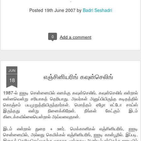
Posted
19th June 2007
by
Badri Seshadri
0
Add a comment
JUN
எஞ்சினியரிங் கவுன்செலிங்
18
1987-ல் ஐஐடி சென்னையில் எனக்கு கவுன்செலிங். கவுன்செலிங் என்றால்
என்னவென்று சரியாகத் தெரியாது. அவர்கள் அனுப்பியிருந்த கடிதத்தில்
கொஞ்சம் பயமுறுத்தியிருந்தார்கள். மொத்தம் ஏழோ எட்டோ சாய்ஸ்
இருந்தது என்று நினைக்கிறேன். நீங்கள் கேட்கும் இடம்
கிடைக்கவில்லையென்றால் அவ்வளவுதான்.
இடம் என்றால் துறை + ஊர். மெக்கானிகல் எஞ்சினியரிங், ஐஐடி
சென்னையில், அல்லது கெமிக்கல் எஞ்சினியரிங், ஐஐடி கான்பூரில். இப்படி.
இதைத் தெரிவுசெய்வதற்கு வாகாக முந்தைய ஆண்டில் எந்தெந்த ஐஐடியில்