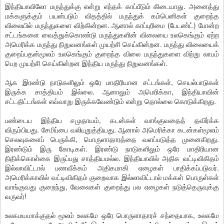
இந்தியாவிலோ மருந்துக்கு என்று எந்தக் காப்பீடும் கிடையாது. அனைத்து
மக்களுக்கும் பயன்படும் விதத்தில் மருந்துக் கம்பெனிகள் குறைந்த
விலையில் மருந்துகளை விற்கின்றன. ஆனால் காப்புரிமை (பேடண்ட்) போன்ற
சட்டங்களை வைத்துக்கொண்டு மருந்துகளின் விலையை உலகெங்கும் ஏற்ற
அமெரிக்க மருந்து நிறுவனங்கள் முயற்சி செய்கின்றன. மருந்து விலையைக்
குறைப்பதன்மூலம் உலகெங்கும் குறைந்த விலை மருந்துகளை விற்று லாபம்
பெற முயற்சி செய்கின்றன இந்திய மருந்து நிறுவனங்கள்.
ஆக இரண்டு நாடுகளிலும் ஒரே மாதிரியான சட்டங்கள், செயல்பாடுகள்
இருக்க சாத்தியம் இல்லை. ஆனாலும் அமெரிக்கா, இந்தியாவின்
சட்டதிட்டங்கள் எவ்வாறு இருக்கவேண்டும் என்று தொல்லை கொடுக்கிறது.
பண்டைய இந்திய சமுதாயம், கடன்கள் வாங்குவதைத் தவிர்க்க
விரும்பியது. சேமிப்பை வலியுறுத்தியது. ஆனால் அமெரிக்கா கடன்கள்மூலம்
செலவுகளைப் பெருக்கி, பொருளாதாரத்தை வளப்படுத்த முனைகிறது.
இரண்டும் இரு கோடிகள். இரண்டு நாடுகளிலும் ஒரே மாதிரியான
நிதிக்கொள்கை இருப்பது சாத்தியமல்ல. இந்தியாவில் அதிக வட்டிவிகிதம்
இல்லாவிட்டால் பணவீக்கம் அதிகமாகி ஏழைகள் பாதிக்கப்படுவர்.
அமெரிக்காவில் வட்டிவிகிதம் குறைவாக இல்லாவிட்டால் மக்கள் பொருள்கள்
வாங்குவது குறைந்து, வேலைகள் குறைந்து பல ஏழைகள் நடுத்தெருவுக்கு
வருவர்!
உலகமயமாக்குதல் மூலம் உலகமே ஒரே பொருளாதாரச் சந்தையாக, உலகமே