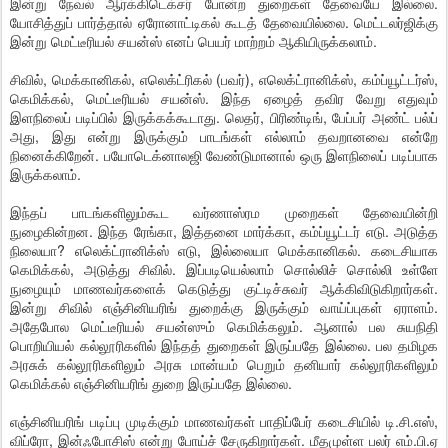
இன்று நேவல் ஆர்க்கிடெக்சர் போன்ற துறைகள் தேவையே இல்லை.
யோசித்துப் பார்த்தால் ஏரோனாட்டிகல் கூடத் தேவையில்லை. மெட்டலர்ஜிக்கு
இன்று மெட்டீரியல் சயன்ஸ் எனப் பெயர் மாற்றம் ஆகியிருக்கலாம்.
சிவில், மெக்கானிகல், எலெக்ட்ரிகல் (பவர்), எலெக்ட்ரானிக்ஸ், கம்ப்யூட்டர்ஸ்,
கெமிக்கல், மெட்டீரியல் சயன்ஸ். இந்த ஏழைத் தவிர வேறு எதுவும்
இளநிலைப் படிப்பில் இருக்கக்கூடாது. லெதர், பிரிண்டிங், பேப்பர் அண்ட் பல்ப்
அது, இது என்று இருக்கும் பாடங்கள் எல்லாம் தவறானவை என்றே
நினைக்கிறேன். பயோடெக்னாலஜி வேண்டுமானால் ஒரு இளநிலைப் படிப்பாக
இருக்கலாம்.
இந்தப் பாடங்களிலும்கூட வர்ணாஸ்ரம முறைகள் தேவையின்றி
நுழைகின்றன. இந்த ரேங்கா, இத்தனை மார்க்கா, கம்ப்யூட்டர் எடு. அடுத்த
நிலையா? எலெக்ட்ரானிக்ஸ் எடு, இல்லையா மெக்கானிகல். கடைசியாக
கெமிக்கல், அடுத்து சிவில். இப்படியெல்லாம் சொல்லிச் சொல்லி உள்ளே
நுழையும் மாணவர்களைக் கெடுத்து குட்டிச்சுவர் ஆக்கிவிடுகிறார்கள்.
இன்று சிவில் எஞ்சினியரிங் துறைக்கு இருக்கும் வாய்ப்புகள் ஏராளம்.
அதேபோல மெட்டீரியல் சயன்ஸும் கெமிக்கலும். ஆனால் பல சுயநிதி
பொறியியல் கல்லூரிகளில் இந்தத் துறைகள் இருப்பதே இல்லை. பல தமிழக
அரசுக் கல்லூரிகளிலும் அரசு மான்யம் பெறும் தனியார் கல்லூரிகளிலும்
கெமிக்கல் எஞ்சினியரிங் துறை இருப்பதே இல்லை.
எஞ்சினியரிங் படிப்பு முடிக்கும் மாணவர்கள் பாதிப்பேர் கடைசியில் டி.சி.எஸ்,
விப்ரோ, இன்ஃபோசிஸ் என்று போய்ச் சேருகிறார்கள். மீதமுள்ள பலர் எம்.பி.ஏ