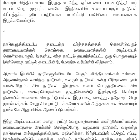
மிகவும் வித்தியாசமாக இருந்தால் அந்த ஓட்டையைப் பயன்படுத்தி பலர்
லாபம் பெற முடியும். எனவே இந்நிலையில் உலகமயமாகும் நாடுகள்
கிட்டத்தட்ட ஒரே மாதிரியான மானிட்டரி பாலிசியை உடையனவாக
இருக்கவேண்டும்.
*
நாடுகளுக்கிடையே தடையற்ற வர்த்தகத்தைக் கொண்டுவரும்
தாராளமயமாக்கல் கொள்கை, உலகமயமாக்கலின் அடிப்படைக்
கொள்கையாகும். இதன்படி எந்த நாட்டில் தயாரிக்கப்பட்ட ஒரு பொருளையும்
இன்னொரு நாட்டில் தடையின்றி, மேலதிக வரியின்றி விற்கலாம்.
ஆனால் இயல்பில் நாடுகளுக்கிடையே பெரும் வித்தியாசங்கள் உள்ளன.
அதனால்தான் வளர்ந்த நாடுகள், வளரும் நாடுகள் என்ற பிரிவுகளை நாம்
காண்கிறோம். சில நாடுகள் இயற்கை வளம் பொருந்தியவை. சில
நாடுகளோ, உணவுப்பொருள்கள் முதற்கொண்டு இறக்குமதி செய்யும்
நிலையில் உள்ளவை. சில நாட்டு மக்கள் இருப்பதை வைத்து சந்தோஷம் பெற
முயல்பவர்கள். வேறு சில நாட்டு மக்களோ உலகின் அத்தனை வளங்களையும்
தாங்களே அனுபவிக்க ஆசைப்படுபவர்கள்.
இந்த அடிப்படையான மனித, நாட்டு வேறுபாடுகளைக் கண்டுகொள்ளாமல்,
உலகமயமாதலை நோக்கிச் செல்லும்போது வலுவான நாடுகள், வலுவற்ற
நாடுகளை அச்சுறுத்துகின்றன. அமெரிக்கா, இந்தியாவின் பட்ஜெட் எப்படி
இருக்கவேண்டும், யாருக்கு மான்யம் தரவேண்டும், தரக்கூடாது, எந்தப்