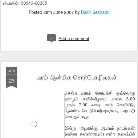
ஸ்டாலின்: 98949-60335
Posted
28th June 2007
by
Badri Seshadri
0
Add a comment
JUN
வரம் ஆன்மிக சொற்பொழிவுகள்
23
சென்ற வாரம் தொடங்கி ஒவ்வொரு
வாரமும் சனிக்கிழமை மாலை 6.00
முதல் 7.00 வரை வரம் வெளியீடு,
ஆன்மிக சொற்பொழிவுகளுக்கு ஏற்பாடு
செய்துள்ளது.
இன்று 'அழகிக்கு ஆயிரம் நாமங்கள்'
(லலிதா சஹஸ்ரநாமம்) என்ற தலைப்பில்