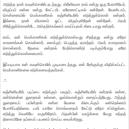
அடுத்த நாள் கவுன்செலிங் நடந்தது. ஸ்ரீனிவாச ராவ் என்று ஒரு பேராசிரியர்.
விருப்பம் என்ன என்று கேட்டார். ஏரோனாட்டிகல் என்றேன். வேண்டாம்,
சென்னையில் மெக்கானிகல் எஞ்சினியரிங் எடுத்துக்கொள் என்றார்.
இல்லை, நான் விமானம் ஓட்ட விரும்புகிறேன் என்றேன். அவர்
சிரித்துக்கொண்டே, அதெற்கெல்லாம் வாய்ப்புகள் கிடையாது என்றார்.
ராவ், ஏன் மெக்கானிகல் எடுத்துக்கொள்வது சிறந்தது என்று ஏதோ
காரணங்கள் சொன்னார். எனக்குப் பெருத்த ஏமாற்றம். அவர் சமாதானம்
சொன்னார். தேவை என்றால் மேற்கொண்டு படிக்கும்போது ஏரோ
எடுத்துக்கொள்ளலாமாம்.
இப்படியாக என் கவுன்செலிங் முடிவடைந்தது. என் ரேங்குக்கு விதிக்கப்பட்ட
மெக்கானிகலை எடுக்கவைத்தார்கள்.
-*-
எஞ்சினியரிங் படிப்பை எடுக்கும் பலரும், எஞ்சினியரிங் என்றால் என்ன,
என்னென்ன துறைகள் உள்ளன, ஒவ்வொன்றும் எதைப்பற்றியது, அந்தத்
துறையைப் பயின்றால் என்ன வேலை கிடைக்கும் என்றெல்லாம்
யோசிப்பதில்லை. யார் யாரோ சொல்வதைக் கேட்டு ஏதோ சப்ஜெக்டை
எடுத்து வெளியே வருகிறோம். அதன்பின் வாழ்க்கை வேறு எந்தத்
திசையிலோ நம்மைப் பயணம் செய்ய வைக்கிறது.