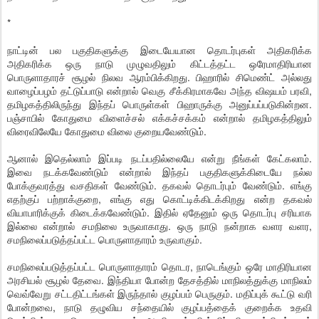
*
நாட்டின் பல பகுதிகளுக்கு இடையேயான தொடர்புகள் அதிகரிக்க
அதிகரிக்க ஒரு நாடு முழுவதிலும் கிட்டத்தட்ட ஒரேமாதிரியான
பொருளாதாரச் சூழல் நிலவ ஆரம்பிக்கிறது. பிஹாரில் சிமெண்ட் அல்லது
வாழைப்பழம் தட்டுப்பாடு என்றால் வெகு சீக்கிரமாகவே அந்த விஷயம் பரவி,
தமிழகத்திலிருந்து இந்தப் பொருள்கள் பிஹாருக்கு அனுப்பப்படுகின்றன.
பஞ்சாபில் கோதுமை விளைச்சல் எக்கச்சக்கம் என்றால் தமிழகத்திலும்
விரைவிலேயே கோதுமை விலை குறையவேண்டும்.
ஆனால் இதெல்லாம் இப்படி நடப்பதில்லையே என்று நீங்கள் கேட்கலாம்.
இவை நடக்கவேண்டும் என்றால் இந்தப் பகுதிகளுக்கிடையே நல்ல
போக்குவரத்து வசதிகள் வேண்டும். தகவல் தொடர்பும் வேண்டும். எங்கு
எதற்குப் பற்றாக்குறை, எங்கு எது கொட்டிக்கிடக்கிறது என்ற தகவல்
வியாபாரிக்குக் கிடைக்கவேண்டும். இதில் ஏதேனும் ஒரு தொடர்பு சரியாக
இல்லை என்றால் சமநிலை உருவாகாது. ஒரு நாடு நன்றாக வளர வளர,
சமநிலைப்படுத்தப்பட்ட பொருளாதாரம் உருவாகும்.
சமநிலைப்படுத்தப்பட்ட பொருளாதாரம் தொடர, நாடெங்கும் ஒரே மாதிரியான
அரசியல் சூழல் தேவை. இந்தியா போன்ற தேசத்தில் மாநிலத்துக்கு மாநிலம்
வெவ்வேறு சட்டதிட்டங்கள் இருந்தால் குழப்பம் பெருகும். மதிப்புக் கூட்டு வரி
போன்றவை, நாடு தழுவிய சந்தையில் குழப்பத்தைக் குறைக்க உதவி