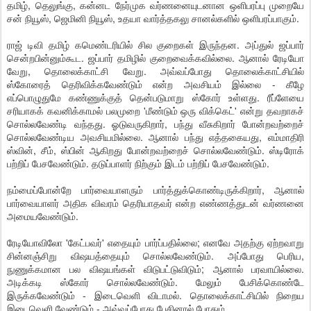
தமிழ், தெலுங்கு, கன்னட நேர்முக வர்ணனையுடனான ஒளிபரப்பு முறையே
சன் நியூஸ், ஜெமினி நியூஸ், உதயா வார்த்தகலு சானல்களில் ஒளிபரப்பாகும்.
ராஜ் டிவி தமிழ் கமெண்டரியில் சில குறைகள் இருந்தன. அப்துல் ஜப்பார்
சென்றபின்னும்கூட. ஜப்பார் தமிழில் குறைவைக்கவில்லை. ஆனால் ரேடியோ
வேறு, தொலைக்காட்சி வேறு. அவ்வப்போது தொலைக்காட்சியில்
ஸ்கோரைத் தெரிவிக்கவேண்டும் என்ற அவசியம் இல்லை - கீழே
எப்பொழுதுமே கண்ணுக்குத் தென்படுமாறு ஸ்கோர் உள்ளது. ரீப்ளேயை
சரியாகக் கவனிக்காமல் பலமுறை 'மீண்டும் ஒரு விக்கெட்' என்று தவறாகச்
சொல்லவேண்டி வந்தது. ஓடுவருகிறார், பந்து வீசுகிறார் போன்றவற்றைச்
சொல்லவேண்டிய அவசியமில்லை. ஆனால் பந்து எத்தகையது, எம்மாதிரி
ஸ்வின், சீம், ஸ்பின் ஆகிறது போன்றவற்றைச் சொல்லவேண்டும். ஸ்டிரோக்
பற்றிப் பேசவேண்டும். தடுப்பாளர் நிற்கும் இடம் பற்றிப் பேசவேண்டும்.
நம்மைப்போன்றே பார்வையாளரும் பார்த்துக்கொண்டிருக்கிறார், ஆனால்
பார்வையாளர் அதிக விவரம் தெரியாதவர் என்ற எண்ணத்துடன் வர்ணனை
அமையவேண்டும்.
ரேடியோவிலோ 'கேட்பவர்' எதையும் பார்ப்பதில்லை; எனவே அதற்கு ஏற்றவாறு
சின்னஞ்சிறு விஷயத்தையும் சொல்லவேண்டும். அப்போது பெரிய,
நுணுக்கமான பல விஷயங்கள் விடுபட்டுவிடும்; ஆனால் பரவாயில்லை.
அடிக்கடி ஸ்கோர் சொல்லவேண்டும். மேலும் பேசிக்கொண்டே
இருக்கவேண்டும் - இடைவெளி விடாமல். தொலைக்காட்சியில் நிறைய
இடைவெளி வேண்டும் - அவ்வப்போது பேசினால் போதும்.