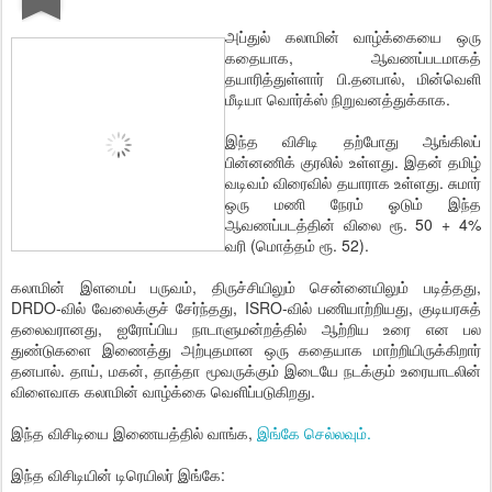
அப்துல் கலாமின் வாழ்க்கையை ஒரு
கதையாக, ஆவணப்படமாகத்
தயாரித்துள்ளார் பி.தனபால், மின்வெளி
மீடியா வொர்க்ஸ் நிறுவனத்துக்காக.
இந்த விசிடி தற்போது ஆங்கிலப்
பின்னணிக் குரலில் உள்ளது. இதன் தமிழ்
வடிவம் விரைவில் தயாராக உள்ளது. சுமார்
ஒரு மணி நேரம் ஓடும் இந்த
ஆவணப்படத்தின் விலை ரூ. 50 + 4%
வரி (மொத்தம் ரூ. 52).
கலாமின் இளமைப் பருவம், திருச்சியிலும் சென்னையிலும் படித்தது,
DRDO-வில் வேலைக்குச் சேர்ந்தது, ISRO-வில் பணியாற்றியது, குடியரசுத்
தலைவரானது, ஐரோப்பிய நாடாளுமன்றத்தில் ஆற்றிய உரை என பல
துண்டுகளை இணைத்து அற்புதமான ஒரு கதையாக மாற்றியிருக்கிறார்
தனபால். தாய், மகன், தாத்தா மூவருக்கும் இடையே நடக்கும் உரையாடலின்
விளைவாக கலாமின் வாழ்க்கை வெளிப்படுகிறது.
இந்த விசிடியை இணையத்தில் வாங்க,
இங்கே செல்லவும்.
இந்த விசிடியின் டிரெயிலர் இங்கே: