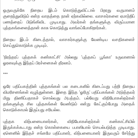
ஒருவருக்கே நிறைய இடம் கொடுத்துவிட்டால் பிறரது வருமானம்
குறைந்துவிடும் என்ற வாதத்தை நான் ஏற்கவில்லை. வாசகர்களை ஏமாற்றிப்
பணத்தைப் பிடுங்கிவிட முடியாது. அவர்கள் தங்களுக்கு விருப்பமான
புத்தகங்களைத்தான் காசு கொடுத்து வாங்கப்போகிறார்கள்.
நிறைய இடம் கிடைத்தால், வாசகர்களுக்கு வேண்டிய வசதிகளைச்
செய்துகொடுக்க முடியும்.
'நிரந்தரப் புத்தகக் கண்காட்சி' அல்லது 'புத்தகப் பூங்கா' உருவானால்
ஓரளவுக்கு இந்தப் பிரச்னைகள் தீரலாம்.
***
ஒரே பதிப்பகத்தின் புத்தகங்கள் பல கடைகளில் கிடைப்பது பற்றி நிறைய
விமரிசனங்கள் எழுந்துள்ளன. இதை இந்த 'ஓரிரு' பதிப்பகங்கள் அடுத்தவர்
மிது திணிப்பதாகச் சொல்வது அபத்தம். பல்வேறு விநியோகஸ்தர்கள்
தங்களுக்கு சில புத்தகங்கள் வேண்டும் என்று கேட்கும்போது அதைக்
கொடுக்காமல் இருப்பது சரியல்ல.
புத்தக விற்பனையாளர்கள், விநியோகஸ்தர்கள் கண்காட்சியில்
இருக்கக்கூடாது என்ற கொள்கையை பபாஸியால் செயல்படுத்த முடியாது.
ஏனெனில் இந்தச் சங்கமே பதிப்பாளர், விற்பனையாளர் இருவரும் சேர்ந்து