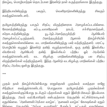
நிகழ்வு, மொழிமாற்றல் தொடர்பான இரண்டு நாள் கருத்தரங்காக இருந்தது.
இந்தியாவிலிருந்து பலரும், வெளிநாடுகளிலிருந்து சிலரும்
கலந்துகொண்டனர்.
தமிழகத்திலிருந்து யாரும் சிறப்பு விருந்தினராக அழைக்கப்படவில்லை.
கேரளத்திலிருந்து எம்.டி.வாசுதேவன் நாயர், சச்சிதானந்தன்,
கர்நாடகத்திலிருந்து யூ.ஆர்.அனந்தமூர்த்தி ஆகியோர்
அழைக்கப்பட்டிருந்தனர். அனந்தமூர்த்தி ஆனால் நிகழ்ச்சியில்
கலந்துகொள்ளவில்லை. வட மாநிலங்களிலிருந்து பலர் வந்திருந்தனர். மராட்டி
மொழியில் எழுதும் இரண்டு தலித் எழுத்தாளர்கள், ஒரு தலித் இலக்கிய
விமரிசகர் ஆகியோர் தலித் இலக்கியம் பற்றிய ஓர் அமர்வில்
கலந்துகொண்டனர். வட கிழக்கு மாநிலங்களிலிருந்து பல சிறப்பு
விருந்தினர்கள் வந்திருந்தனர். இந்த ஆண்டு வடகிழக்கு மாநிலங்கள் பற்றிய
சிறப்பு அமர்வு ஒன்று இருந்தது.
***
முதல் நாள் நிகழ்ச்சியின்போது ராஜஸ்தான் முதல்வர் வசுந்தரா ராஜே
சிந்தியா கலந்துகொண்டார். பொதுவாக தமிழகத்தில் முதல்வர்கள்
கலந்துகொள்ளும்போது நடக்கும் பந்தாக்கள் ஏதும் இன்றி மிகவும் இயல்பாக
இருந்தது. அவர் வரப்போகிறார் என்பதற்காக தெருவில் கட்சிக்கொடிகள்
ஏதுமில்லை. 'அண்ணன்/அக்கா வாழ்க', 'தலைவி வாழ்க' கோஷங்கள் ஏதும்
இல்லை. தெருவில் 'அம்மா வருகிறார்' போஸ்டர், தட்டிகள் ஏதுமில்லை.