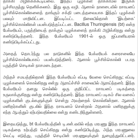
தாக்கி அழிக்கக்கூடியவை. இந்தப் புழுக்கள் தாக்காமல் இருக்க
பூச்சிமருந்து தெளிக்கலாம். இது ஒரு வழி. ஆனால் நாளடைவில் ரசாயனப்
பூச்சிக்கொல்லிகளைத் தாங்கும் சக்தி படைத்தவையாக இந்தப் புழுக்கள்
பலவும் மாறிவிட்டன. இப்படிப்பட்ட நிலையில்தான் 'இயற்கை'
பூச்சிக்கொல்லிகள் பயன்படுத்தப்பட்டன. Bacillus Thuringiensis (bt) என்ற
பேக்டீரியம், பருத்தியைத் தாக்கும் புழுக்களைத் தாக்கி அழிக்கிறது என்று
கண்டுபிடித்தனர். இந்த பேக்டீரியம் 1901-ல் ஒரு ஜப்பானியரால்
கண்டுபிடிக்கப்பட்டது.
அதைத் தொடர்ந்து பல நாடுகளில் இந்த பேக்டீரியக் கரைசலையே
பூச்சிக்கொல்லியாகப் பயன்படுத்தினர். ஆனால் பூச்சிக்கொல்லி படாத
பருத்திச் செடிகள் நாசமடைந்தன.
அந்தச் சமயத்தில்தான் இந்த பேக்டீரியம் எப்படி வேலை செய்கிறது; எப்படி
புழுக்களைக் கொல்கிறது என்று ஆராய்ச்சிச் சாலையில் ஆராய்ந்தனர். இந்த
பேக்டீரியம் தனது செல்லில் ஒரு குறிப்பிட்ட ரசாயனப் படிகத்தை
உருவாக்குகிறது என்று கண்டுபிடித்தனர். இந்த ரசாயனப் படிகம் சில வகைப்
புழுக்களின் குடல்களுக்குள் சென்று அவற்றைக் கொல்கின்றன. ஆனால்
மனிதர்களின் குடலில் இந்த ரசாயனம் சென்றால் அதனால் மனிதனுக்கு
எந்த ஆபத்தும் ஏற்படுவதில்லை என்று கண்டறிந்துள்ளனர்.
இதையடுத்து, bt பேக்டீரியத்தின் டி.என்.ஏவில் எந்த மரபணு இந்த ரசாயனப்
படிகத்தை உற்பத்தி செய்கிறது என்று கண்டுபிடித்து, அந்த மரபணுவை
வெட்டி எடுத்து, பருத்திச் செடியின் மரபணுவுக்குள் நுழைத்துவிட்டனர்.