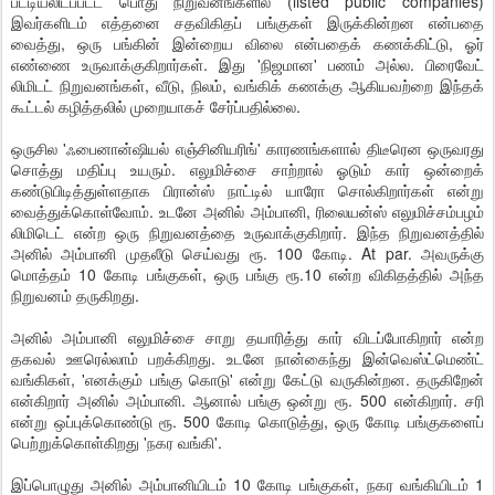
பட்டியலிடப்பட்ட பொது நிறுவனங்களில் (listed public companies)
இவர்களிடம் எத்தனை சதவிகிதப் பங்குகள் இருக்கின்றன என்பதை
வைத்து, ஒரு பங்கின் இன்றைய விலை என்பதைக் கணக்கிட்டு, ஓர்
எண்ணை உருவாக்குகிறார்கள். இது 'நிஜமான' பணம் அல்ல. பிரைவேட்
லிமிடட் நிறுவனங்கள், வீடு, நிலம், வங்கிக் கணக்கு ஆகியவற்றை இந்தக்
கூட்டல் கழித்தலில் முறையாகச் சேர்ப்பதில்லை.
ஒருசில 'ஃபைனான்ஷியல் எஞ்சினியரிங்' காரணங்களால் திடீரென ஒருவரது
சொத்து மதிப்பு உயரும். எலுமிச்சை சாற்றால் ஓடும் கார் ஒன்றைக்
கண்டுபிடித்துள்ளதாக பிரான்ஸ் நாட்டில் யாரோ சொல்கிறார்கள் என்று
வைத்துக்கொள்வோம். உடனே அனில் அம்பானி, ரிலையன்ஸ் எலுமிச்சம்பழம்
லிமிடெட் என்ற ஒரு நிறுவனத்தை உருவாக்குகிறார். இந்த நிறுவனத்தில்
அனில் அம்பானி முதலீடு செய்வது ரூ. 100 கோடி. At par. அவருக்கு
மொத்தம் 10 கோடி பங்குகள், ஒரு பங்கு ரூ.10 என்ற விகிதத்தில் அந்த
நிறுவனம் தருகிறது.
அனில் அம்பானி எலுமிச்சை சாறு தயாரித்து கார் விடப்போகிறார் என்ற
தகவல் ஊரெல்லாம் பறக்கிறது. உடனே நான்கைந்து இன்வெஸ்ட்மெண்ட்
வங்கிகள், 'எனக்கும் பங்கு கொடு' என்று கேட்டு வருகின்றன. தருகிறேன்
என்கிறார் அனில் அம்பானி. ஆனால் பங்கு ஒன்று ரூ. 500 என்கிறார். சரி
என்று ஒப்புக்கொண்டு ரூ. 500 கோடி கொடுத்து, ஒரு கோடி பங்குகளைப்
பெற்றுக்கொள்கிறது 'நகர வங்கி'.
இப்பொழுது அனில் அம்பானியிடம் 10 கோடி பங்குகள், நகர வங்கியிடம் 1