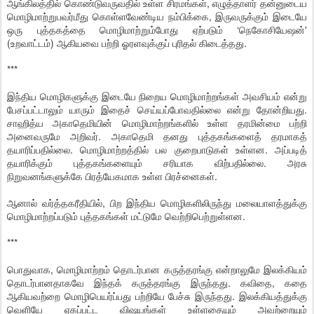
ஆங்கிலத்தில் கொண்டுவருவதில் உள்ள சிரமங்கள், எழுத்தாளர் தன்னுடைய
மொழிமாற்றுபவர்மீது கொள்ளவேண்டிய நம்பிக்கை, இருவருக்கும் இடையே
ஒரு புத்தகத்தை மொழிமாற்றும்போது ஏற்படும் ‘நெகோசியேஷன்'
(உறவாட்டம்) ஆகியவை பற்றி ஓரளவுக்குப் புரிதல் கிடைத்தது.
***
இந்திய மொழிகளுக்கு இடையே நிறைய மொழிமாற்றங்கள் அவசியம் என்று
பேசப்பட்டாலும் யாரும் இதைச் செய்யப்போவதில்லை என்று தோன்றியது.
சாஹித்ய அகாதெமியின் மொழிமாற்றங்களில் உள்ள தரமின்மை பற்றி
அனைவருமே அறிவர். அகாதெமி தனது புத்தகங்களைத் தரமாகத்
தயாரிப்பதில்லை. மொழிமாற்றத்தில் பல குறைபாடுகள் உள்ளன. அப்படித்
தயாரிக்கும் புத்தகங்களையும் சரியாக விற்பதில்லை. அரசு
நிறுவனங்களுக்கே பிரத்யேகமாக உள்ள பிரச்னைகள்.
ஆனால் வர்த்தகரீதியில், பிற இந்திய மொழிகளிலிருந்து மலையாளத்துக்கு
மொழிமாற்றப்படும் புத்தகங்கள் மட்டுமே வெற்றிபெற்றுள்ளன.
***
பொதுவாக, மொழிமாற்றம் தொடர்பான கருத்தரங்கு என்றாலுமே இலக்கியம்
தொடர்பானதாகவே இந்தக் கருத்தரங்கு இருந்தது. கவிதை, கதை
ஆகியவற்றை மொழிபெயர்ப்பது பற்றியே பேச்சு இருந்தது. இலக்கியத்துக்கு
வெளியே ஏகப்பட்ட விஷயங்கள் உள்ளதையும் அவற்றையும்