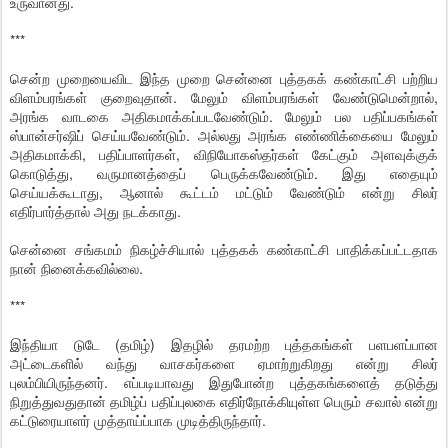
உருவானது.
***
சென்ற முறையைவிட இந்த முறை சென்னை புத்தகக் கண்காட்சி பற்றிய
விளம்பரங்கள் குறைவுதான். மேலும் விளம்பரங்கள் வேண்டுமென்றால்,
அரங்க வாடகை அதிகமாக்கப்படவேண்டும். மேலும் பல பதிப்பகங்கள்
ஸ்பான்சர்ஷிப் செய்யவேண்டும். அல்லது அரங்க எண்ணிக்கையை மேலும்
அதிகமாக்கி, பதிப்பாளர்கள், விநியோகஸ்தர்கள் கேட்கும் அளவுக்குக்
கொடுத்து, வருமானத்தைப் பெருக்கவேண்டும். இது எதையும்
செய்யக்கூடாது, ஆனால் கூட்டம் மட்டும் வேண்டும் என்று சிலர்
எதிர்பார்த்தால் அது நடக்காது.
சென்னை சங்கமம் நிகழ்ச்சியால் புத்தகக் கண்காட்சி பாதிக்கப்பட்டதாக
நான் நினைக்கவில்லை.
***
இந்தியா டுடே (தமிழ்) இதழில் தரமற்ற புத்தகங்கள் பளபளப்பான
அட்டைகளில் வந்து வாசகர்களை ஏமாற்றுகிறது என்று சிலர்
புலம்பியிருந்தனர். எப்படியாவது இதுபோன்ற புத்தகங்களைத் தடுத்து
நிறுத்துவதுதான் தமிழ்ப் பதிப்புலகை எதிர்நோக்கியுள்ள பெரும் சவால் என்று
கட்டுரையாளர் முத்தாய்ப்பாக முடித்திருந்தார்.