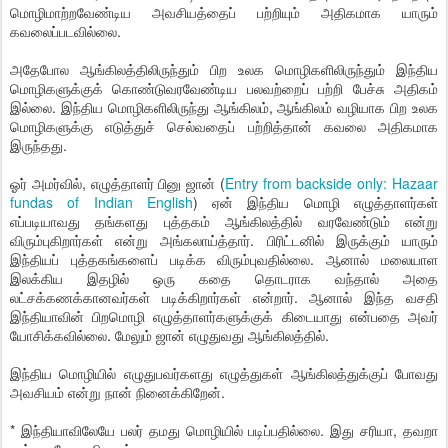
மொழிமாற்றவேண்டிய அவசியத்தைப் பற்றியும் அதிகமாக யாரும்
கவலைப்படவில்லை.
அதேபோல ஆங்கிலத்திலிருந்தும் பிற உலக மொழிகளிலிருந்தும் இந்திய
மொழிகளுக்குக் கொண்டுவரவேண்டிய பலவற்றைப் பற்றி பேச்சு அதிகம்
இல்லை. இந்திய மொழிகளிலிருந்து ஆங்கிலம், ஆங்கிலம் வழியாக பிற உலக
மொழிகளுக்கு எடுத்துச் செல்வதைப் பற்றித்தான் கவலை அதிகமாக
இருந்தது.
ஓர் அமர்வில், எழுத்தாளர் பினு ஜான் (
Entry from backside only: Hazaar
fundas of Indian English
) ஏன் இந்திய மொழி எழுத்தாளர்கள்
எப்படியாவது தங்களது புத்தகம் ஆங்கிலத்தில் வரவேண்டும் என்று
விரும்புகிறார்கள் என்று அங்கலாய்த்தார். பிரிட்டனில் இருக்கும் யாரும்
இந்தியப் புத்தகங்களைப் படிக்க விரும்புவதில்லை. ஆனால் மலையாள
இலக்கிய இதழில் ஒரு கதை தொடராக வந்தால் அதை
லட்சக்கணக்கானவர்கள் படிக்கிறார்கள் என்றார். ஆனால் இந்த வசதி
இந்தியாவின் பிறமொழி எழுத்தாளர்களுக்குக் கிடையாது என்பதை அவர்
யோசிக்கவில்லை. மேலும் ஜான் எழுதுவது ஆங்கிலத்தில்.
இந்திய மொழியில் எழுதுபவர்களது எழுத்துகள் ஆங்கிலத்துக்குப் போவது
அவசியம் என்று நான் நினைக்கிறேன்.
* இந்தியாவிலேயே பலர் தமது மொழியில் படிப்பதில்லை. இது சரியா, தவறா