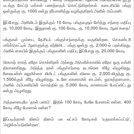
மடங்கு கேட்டு மக்கள் பணத்தைக் கொட்டுகிறார்கள். கடைசியில் பங்கு
ஒன்றுக்கு ரூ. 1000 என்று தீர்மானித்து வழங்குகிறார் அனில் அம்பானி.
இப்போது, அனிலிடம் இருக்கும் 10 கோடி பங்குகளும் சேர்ந்து சந்தை மதிப்பு
ரூ. 10,000 கோடி. இதுதான் ரூ. 100 கோடி, ரூ. 10,000 கோடி ஆன கதை!
பங்குகள் மும்பை, தேசியப் பங்குச்சந்தைக்கு வருகின்றன. செகண்டரி
மார்க்கெட்டில் ஆளாளுக்கு ஏற்றிவிட, பங்கு ஒன்று ரூ. 2,000-ல் பறக்கிறது.
அனில் கையில் இருக்கும் பங்குகளின் மதிப்பு இப்போது ரூ. 20,000 கோடி.
பிரகாஷ் காரத் ஏதோ சொல்கிறார் அல்லது அமெரிக்காவில் ஏதோ ஒரு வங்கி
திவாலாகிறது. அடுத்த நாள் பங்குச்சந்தை தடாரென கீழே விழுகிறது.
ரிலையன்ஸ் எலுமிச்சை லிமிடட் பங்குகளின் விலை ரூ. 2,000-லிருந்து ரூ.
1,500க்குக் கீழே விழுகிறது. உடனே எகனாமிக் டைம்ஸ், லூசுத்தனமாக,
அனில் அம்பானியின் சொத்தில் ரூ. 5,000 கோடி காணாமல் போய்விட்டது
என்று அழுகிறது.
அத்தனையுமே 'தாள் பணம்'. இதில் 100 கோடி மேலே போனால் என்ன, 400
கோடி கீழே போனால் என்ன?
இப்படித்தான் தினம் தினம் பல லட்சம் கோடிகள் 'உருவாக்கப்பட்டு',
'அழிக்கப்படுகின்றன'.