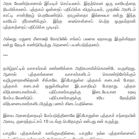
அரசு வேண்டுமானால் இப்படிச் செய்யலாம். இதற்கென ஒரு வாரியத்தை
நியமிக்கலாம். புத்தகம் ஒன்றைப் பதிப்பிக்க விரும்புபவர், முதலில் அரசிடம்
காட்டி சான்றிதழ் பெறவேண்டும். தரமுள்ளதா இல்லையா என்று இந்த
வாரியம் தீர்மானிக்கும். இந்த லைசென்சைப் பெற்ற ஒருவர்தான்
புத்தகத்தைப் பதிப்பிக்க முடியும்.
அல்லது மதுரை மீனாக்ஷி கோயிலில் சங்கப் பலகை ஏதாவது இருக்கிறதா
என்று தேடிக் கண்டுபிடித்து அதனைப் பயன்படுத்தலாம்.
***
தமிழ்நாட்டில் வாசகர்கள் எண்ணிக்கை அதிகமாகிக்கொண்டே வருகிறது.
ஆனால் புத்தகங்களை வாசகர்களிடம் கொண்டுசேர்க்கும்
வழிமுறைகளில்தான் சிக்கலே. இப்போதுள்ள புத்தகக் கடைகள் போதா.
புத்தகக் கடைகள் ஒதுக்கியுள்ள இடவசதியும் போதாது. புத்தக
விற்பனையாளர்கள், பதிப்பாளர்களுக்கு இடையேயான உறவு
மேம்படவேண்டும். பதிப்பாளர்களுக்கு உரிய நேரத்தில்
விற்பனையாளர்களிடமிருந்து பணம் கிடைப்பதில்லை.
இவை அனைத்தையும் மேம்படுத்தினாலே இப்போதுள்ள புத்தகச் சந்தையின்
அளவு, குறைந்தபட்சம் 10 மடங்கு பெரிதாகும் என்பது என் கருத்து.
யாருமே புத்தகங்கள் வாங்குவதில்லை, யாருமே நல்ல புத்தகங்களைப்
படிப்பதில்லை என்று நாம் ஆற்றாமைப் படவேண்டியதில்லை.