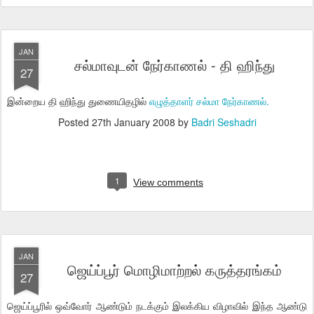
JAN
சல்மாவுடன் நேர்காணல் - தி ஹிந்து
27
இன்றைய தி ஹிந்து துணையிதழில்
எழுத்தாளர் சல்மா நேர்காணல்.
Posted
27th January 2008
by
Badri Seshadri
1
View comments
JAN
ஜெய்ப்பூர் மொழிமாற்றல் கருத்தரங்கம்
27
ஜெய்ப்பூரில் ஒவ்வோர் ஆண்டும் நடக்கும் இலக்கிய விழாவில் இந்த ஆண்டு