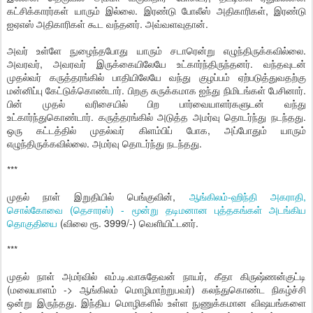
கட்சிக்காரர்கள் யாரும் இல்லை. இரண்டு போலீஸ் அதிகாரிகள், இரண்டு
ஐஏஎஸ் அதிகாரிகள் கூட வந்தனர். அவ்வளவுதான்.
அவர் உள்ளே நுழைந்தபோது யாரும் சடாரென்று எழுந்திருக்கவில்லை.
அவரவர், அவரவர் இருக்கையிலேயே உட்கார்ந்திருந்தனர். வந்தவுடன்
முதல்வர் கருத்தரங்கில் பாதியிலேயே வந்து குழப்பம் ஏற்படுத்துவதற்கு
மன்னிப்பு கேட்டுக்கொண்டார். பிறகு சுருக்கமாக ஐந்து நிமிடங்கள் பேசினார்.
பின் முதல் வரிசையில் பிற பார்வையாளர்களுடன் வந்து
உட்கார்ந்துகொண்டார். கருத்தரங்கில் அடுத்த அமர்வு தொடர்ந்து நடந்தது.
ஒரு கட்டத்தில் முதல்வர் கிளம்பிப் போக, அப்போதும் யாரும்
எழுந்திருக்கவில்லை. அமர்வு தொடர்ந்து நடந்தது.
***
முதல் நாள் இறுதியில் பெங்குவின்,
ஆங்கிலம்-ஹிந்தி அகராதி,
சொல்கோவை (தெசாரஸ்) - மூன்று தடிமனான புத்தகங்கள் அடங்கிய
தொகுதியை
(விலை ரூ. 3999/-) வெளியிட்டனர்.
***
முதல் நாள் அமர்வில் எம்.டி.வாசுதேவன் நாயர், கீதா கிருஷ்ணன்குட்டி
(மலையாளம் -> ஆங்கிலம் மொழிமாற்றுபவர்) கலந்துகொண்ட நிகழ்ச்சி
ஒன்று இருந்தது. இந்திய மொழிகளில் உள்ள நுணுக்கமான விஷயங்களை