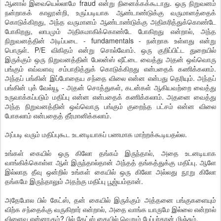
ஆனால் இவையெல்லாமே fraud என்று நினைக்கக்கூடாது. ஒரு நிறுவனம்
நன்றாகக் காலூன்றி, உருப்படியாக ஆண்டாண்டுக்கு வருமானத்தைக்
கொடுக்கிறது, அந்த வருமானம் ஆண்டாண்டுக்கு அதிகரித்துக்கொண்டே
போகிறது, லாபமும் அதிகமாகிக்கொண்டே போகிறது என்றால், அந்த
நிறுவனத்தின் அடிப்படை - fundamentals - நன்றாக உள்ளது என்று
பொருள். P/E விகிதம் என்று சொல்வோம். ஒரு குறிப்பிட்ட துறையில்
இருக்கும் ஒரு நிறுவனத்தின் பேலன்ஸ் ஷீட்டை வைத்து அதன் ஒவ்வொரு
பங்கும் எவ்வளவு சம்பாதித்துக் கொடுக்கிறது என்பதைக் கணிக்கலாம்.
அந்தப் பங்கின் இப்போதைய சந்தை விலை என்ன என்பது தெரியும். அந்தப்
பங்கின் புக் வேல்யூ - அதன் சொத்துகள், கடன்கள் ஆகியவற்றை வைத்து
உருவாக்கப்படும் மதிப்பு என்ன என்பதைக் கணிக்கலாம். அதனை வைத்து
அந்த நிறுவனத்தின் ஒவ்வொரு பங்கும் குறைந்த பட்சம் என்ன விலை
போகலாம் என்பதைத் தீர்மானிக்கலாம்.
அப்படி வரும் மதிப்புகூட உடனடியாகப் பணமாக மாற்றக்கூடியதல்ல.
உங்கள் கையில் ஒரு கிலோ தங்கம் இருந்தால், அதை உடனடியாக
வாங்கிக்கொள்ள ஆள் இருந்தால்தான் அந்தத் தங்கத்துக்கு மதிப்பு. ஆளே
இல்லாத தீவு ஒன்றில் உங்கள் கையில் ஒரு கிலோ அல்லது நூறு கிலோ
தங்கமே இருந்தாலும் அதற்கு மதிப்பு பூஜ்யம்தான்.
அதேபோல பில் கேட்ஸ், தன் கையில் இருக்கும் அத்தனை பங்குகளையும்
விற்க சந்தைக்கு வருகிறார் என்றால், அதை வாங்க யாருமே இல்லை என்றால்
விளைவு என்னாகும்? பில் கேட்ஸ் கையில் வெறும் பேப்பர்தான் மிஞ்சும்.