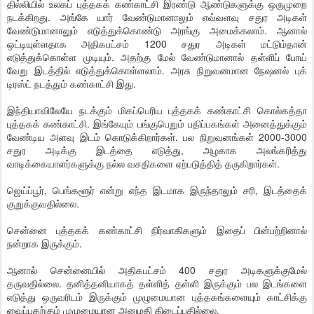
தில்லியில் உலகப் புத்தகக் கண்காட்சி இரண்டு ஆண்டுகளுக்கு ஒருமுறை
நடக்கிறது. அங்கே யார் வேண்டுமானாலும் எவ்வளவு சதுர அடிகள்
வேண்டுமானாலும் எடுத்துக்கொண்டு அரங்கு அமைக்கலாம். ஆனால்
ஒட்டியுள்ளதாக அதிகபட்சம் 1200 சதுர அடிகள் மட்டும்தான்
எடுத்துக்கொள்ள முடியும். அதற்கு மேல் வேண்டுமானால் தள்ளிப் போய்
வேறு இடத்தில் எடுத்துக்கொள்ளலாம். அரசு நிறுவனமான நேஷனல் புக்
டிரஸ்ட் நடத்தும் கண்காட்சி இது.
இந்தியாவிலேயே நடக்கும் மிகப்பெரிய புத்தகக் கண்காட்சி கொல்கத்தா
புத்தகக் கண்காட்சி. இங்கேயும் பங்குபெறும் பதிப்பகங்கள் அனைத்துக்கும்
வேண்டிய அளவு இடம் கொடுக்கிறார்கள். பல நிறுவனங்கள் 2000-3000
சதுர அடிக்கு இடத்தை எடுத்து, அழகாக அலங்கரித்து
வாடிக்கையாளர்களுக்கு நல்ல வசதிகளை ஏற்படுத்தித் தருகிறார்கள்.
ஜெய்ப்பூர், பெங்களூர் என்று எந்த இடமாக இருந்தாலும் சரி, இடத்தைக்
குறுக்குவதில்லை.
சென்னை புத்தகக் கண்காட்சி நிர்வாகிகளும் இதைப் பின்பற்றினால்
நன்றாக இருக்கும்.
ஆனால் சென்னையில் அதிகபட்சம் 400 சதுர அடிகளுக்குமேல்
தருவதில்லை. தனித்தனியாகத் தள்ளித் தள்ளி இருக்கும் பல இடங்களை
எடுத்து ஒருவரிடம் இருக்கும் முழுமையான புத்தகங்களையும் காட்சிக்கு
வைப்பதற்கும் முழுமையான அனுமதி கிடைப்பதில்லை.