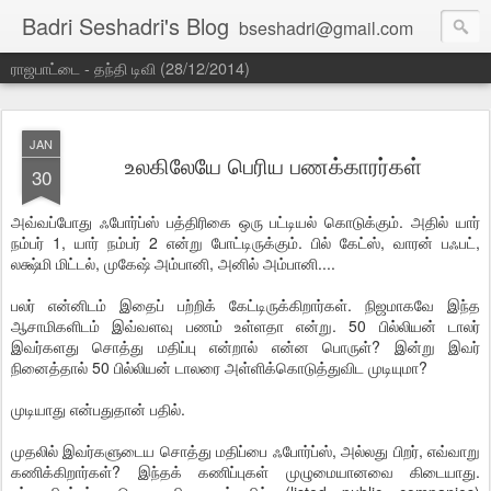
Badri Seshadri's Blog
bseshadri@gmail.com
ராஜபாட்டை - தந்தி டிவி (28/12/2014)
JAN
உலகிலேயே பெரிய பணக்காரர்கள்
30
அவ்வப்போது ஃபோர்ப்ஸ் பத்திரிகை ஒரு பட்டியல் கொடுக்கும். அதில் யார்
நம்பர் 1, யார் நம்பர் 2 என்று போட்டிருக்கும். பில் கேட்ஸ், வாரன் பஃபட்,
லக்ஷ்மி மிட்டல், முகேஷ் அம்பானி, அனில் அம்பானி....
பலர் என்னிடம் இதைப் பற்றிக் கேட்டிருக்கிறார்கள். நிஜமாகவே இந்த
ஆசாமிகளிடம் இவ்வளவு பணம் உள்ளதா என்று. 50 பில்லியன் டாலர்
இவர்களது சொத்து மதிப்பு என்றால் என்ன பொருள்? இன்று இவர்
நினைத்தால் 50 பில்லியன் டாலரை அள்ளிக்கொடுத்துவிட முடியுமா?
முடியாது என்பதுதான் பதில்.
முதலில் இவர்களுடைய சொத்து மதிப்பை ஃபோர்ப்ஸ், அல்லது பிறர், எவ்வாறு
கணிக்கிறார்கள்? இந்தக் கணிப்புகள் முழுமையானவை கிடையாது.