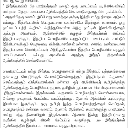
என்பது வேறு விஷயம்.
* இந்தியாவின் பிற மாநிலத்தவர் பலரும் ஒரு படைப்பைப் படிக்கவேண்டும்
என்றால், அந்தப் படைப்பை ஆங்கிலத்தில் கொண்டுவருவது மிக முக்கியம்.
* அதன்பிறகு உலகம். இப்போது உலகத்தவருக்கு இந்தியாமீது நிறைய ஆர்வம்
உள்ளது. இந்தியாவின் பொருளாதார வளர்ச்சியே இதற்குக் காரணம். ஒரு
நாட்டைப் பற்றி அதிகம் அறிந்துகொள்ள அந்த நாட்டின் இலக்கியத்தைப்
படிப்பது அவசியம். ஆங்கிலத்தில் எழுதும் இந்தியர்கள் காட்டும்
இந்தியாவுக்கும், இந்திய மொழிகளில் எழுதப்படும் படைப்புகள் காட்டும்
இந்தியாவுக்கும் பெருமளவு வித்தியாசங்கள் உள்ளன. எனவே உண்மையான
இந்தியாவை வெளிநாட்டவர் அறிந்துகொள்ள இந்திய மொழிகளில் எழுதும்
படைப்புகளைப் படிப்பது அவசியம். அதற்கு இந்தப் புத்தகங்கள்
ஆங்கிலத்தில் செல்லவேண்டும்.
வெளிநாட்டவர் வந்து இந்திய மொழிகளைக் கற்று இந்தியப் புத்தகங்களை
தங்களது மொழிக்குக் கொண்டுசெல்வதற்கும் இந்தியர்கள் அதனைச்
செய்வதற்கும் வித்தியாசங்கள் உள்ளன. ஓர் ஆங்கிலேயர் தமிழிலிருந்து
ஆங்கிலத்துக்கு மொழிபெயர்த்தால், தமிழின் நுட்பமான சில விஷயங்களைப்
புரிந்துகொள்ளாமல் இருக்கலாம். அதனால் மொழிமாற்றம் மொன்னையாக,
அல்லது தவறாகப் போய்விட வாய்ப்புள்ளது. ஆனால் ஆங்கிலம் படிப்பதற்கு
இயல்பாக இருக்கும். ஒரு தமிழர் இந்த மொழிமாற்றத்தைச் செய்தால்,
மொழிமாற்றம் நன்றாக வரலாம், ஆனால் ஆங்கிலம் சுமாரிலிருந்து படுமோசம்
என்று எந்த நிலையிலும் இருக்கலாம். ஆனால் இன்று இந்தியர்களது
ஆங்கில எழுத்துத் திறன் மேம்பட்டு வருகிறது. பல இந்தியர்கள்
ஆங்கிலத்தில் இயல்பாக, சரளமாக எழுதுகிறார்கள்.