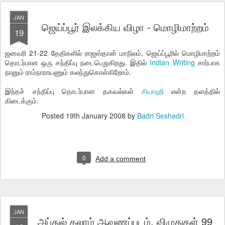
JAN
ஜெய்ப்பூர் இலக்கிய விழா - மொழிமாற்றம்
19
ஜனவரி 21-22 தேதிகளில் ராஜஸ்தான் மாநிலம், ஜெய்ப்பூரில் மொழிமாற்றம்
தொடர்பான ஒரு சந்திப்பு நடைபெறுகிறது. இதில்
Indian Writing
சார்பாக
நானும் ராம்நாராயணும் கலந்துகொள்கிறோம்.
இந்தச் சந்திப்பு தொடர்பான தகவல்கள்
சியாஹி
என்ற தளத்தில்
கிடைக்கும்.
Posted
19th January 2008
by
Badri Seshadri
0
Add a comment
JAN
அப்துல் கலாம் ஆவணப்படம், விழுதுகள் 99