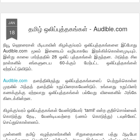
JAN
தமிழ் ஒலிப்புத்தகங்கள் - Audible.com
18
நியூ ஹொரைசன் மீடியாவின் கிழக்கு/வரம் ஒலிப்புத்தகங்களை இப்போது
Audible.com மூலம் இணையம் வழியாகவே இறக்கிக்கொள்ளமுடியும்.
இன்று காலை பார்த்ததில் 28 ஒலிப் புத்தகங்கள் இருந்தன. அடுத்த சில
நாள்களில் எங்களுடைய 60-க்கும் மேற்பட்ட ஒலிப்புத்தகங்கள்
ஏற்றப்பட்டுவிடும்.
Audible.com
தளத்திலிருந்து ஒலிப்புத்தகங்களைப் பெற்றுக்கொள்ள
முதலில் அந்தத் தளத்தில் உறுப்பினராகவேண்டும். உங்களது உறுப்பினர்
கணக்குக்கு ஏற்றவாறு ஒலிப்புத்தகங்கள் பல்வேறு விலைகளில் அங்கே
கிடைக்கின்றன.
கிழக்கு/வரம் ஒலிப்புத்தகங்கள் வேண்டுவோர் ‘tamil' என்ற குறிச்சொல்லைக்
கொடுத்து தேடி, வேண்டியவற்றை (பணம் கொடுத்து) டவுன்லோட்
செய்துகொள்ளலாம்.
முன்னணி தமிழ் எழுத்தாளர்களின் சிறுகதைகளை பத்து ஆடியோ
புத்தகங்களாக வெளியிட்டிருந்தோம். அவை இன்னமும் ஏற்றப்படவில்லை.