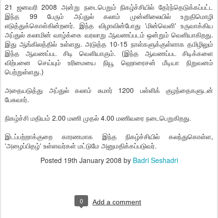
21 ஜனவரி 2008 அன்று நடைபெறும் நிகழ்ச்சியில் தேர்ந்தெடுக்கப்பட்ட
இந்த 99 பேரும் அப்துல் கலாம் முன்னிலையில் உறுதிமொழி
எடுத்துக்கொள்கின்றனர். இந்த விழாவின்போது 'மின்வெளி' உருவாக்கிய
அப்துல் கலாமின் வாழ்க்கை வரலாறு ஆவணப்படம் ஒன்றும் வெளியாகிறது.
இது ஆங்கிலத்தில் உள்ளது. அடுத்த 10-15 நாள்களுக்குள்ளாக தமிழிலும்
இந்த ஆவணப்பட சிடி வெளியாகும். (இந்த ஆவணப்பட சிடிக்களை
விற்பனை செய்யும் உரிமையை நியூ ஹொரைசன் மீடியா நிறுவனம்
பெற்றுள்ளது.)
அதையடுத்து அப்துல் கலாம் சுமார் 1200 பள்ளிக் குழந்தைகளுடன்
பேசுவார்.
நிகழ்ச்சி மதியம் 2.00 மணி முதல் 4.00 மணிவரை நடைபெறுகிறது.
இடப்பற்றாக்குறை காரணமாக இந்த நிகழ்ச்சியில் கலந்துகொள்ள,
'அழைப்பிதழ்' உள்ளவர்கள் மட்டுமே அனுமதிக்கப்படுவர்.
Posted
19th January 2008
by
Badri Seshadri
0
Add a comment