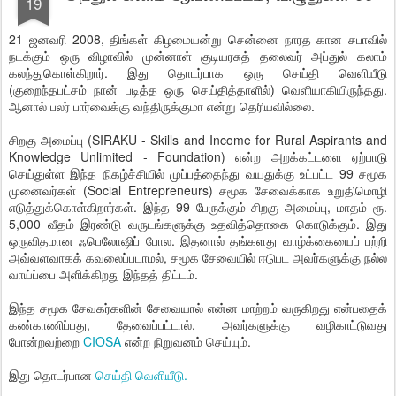
19
21 ஜனவரி 2008, திங்கள் கிழமையன்று சென்னை நாரத கான சபாவில்
நடக்கும் ஒரு விழாவில் முன்னாள் குடியரசுத் தலைவர் அப்துல் கலாம்
கலந்துகொள்கிறார். இது தொடர்பாக ஒரு செய்தி வெளியீடு
(குறைந்தபட்சம் நான் படித்த ஒரு செய்தித்தாளில்) வெளியாகியிருந்தது.
ஆனால் பலர் பார்வைக்கு வந்திருக்குமா என்று தெரியவில்லை.
சிறகு அமைப்பு (SIRAKU - Skills and Income for Rural Aspirants and
Knowledge Unlimited - Foundation) என்ற அறக்கட்டளை ஏற்பாடு
செய்துள்ள இந்த நிகழ்ச்சியில் முப்பத்தைந்து வயதுக்கு உட்பட்ட 99 சமூக
முனைவர்கள் (Social Entrepreneurs) சமூக சேவைக்காக உறுதிமொழி
எடுத்துக்கொள்கிறார்கள். இந்த 99 பேருக்கும் சிறகு அமைப்பு, மாதம் ரூ.
5,000 வீதம் இரண்டு வருடங்களுக்கு உதவித்தொகை கொடுக்கும். இது
ஒருவிதமான ஃபெலோஷிப் போல. இதனால் தங்களது வாழ்க்கையைப் பற்றி
அவ்வளவாகக் கவலைப்படாமல், சமூக சேவையில் ஈடுபட அவர்களுக்கு நல்ல
வாய்ப்பை அளிக்கிறது இந்தத் திட்டம்.
இந்த சமூக சேவகர்களின் சேவையால் என்ன மாற்றம் வருகிறது என்பதைக்
கண்காணிப்பது, தேவைப்பட்டால், அவர்களுக்கு வழிகாட்டுவது
போன்றவற்றை
CIOSA
என்ற நிறுவனம் செய்யும்.
இது தொடர்பான
செய்தி வெளியீடு.