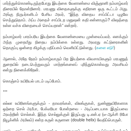
பார்த்துக்கொண்டிருந்தபோது இயற்கை வேளாண்மை விஞ்ஞானி நம்மாழ்வார்
திரையில் தோன்றினார். மரபணு விதைகளுக்கு எதிரான ஒரு கூட்டம் அது.
அங்கு நிருபர்களிடம் பேசிய அவர், “இந்த விதைய சாப்பிட்டா புழுவே
செத்துடுதாம். அப்ப அதைச் சாப்பிடற மனுஷன் கதி என்னாகும்? விஷத்தை
உள்ள வச்சு விதையைச் செய்யறான்” என்றார்.
நம்மாழ்வார் பாரம்பரிய இயற்கை வேளாண்மையை முன்வைப்பவர். எனக்கும்
அந்த முறைமீது நிறைய நம்பிக்கை உள்ளது. அவரது கட்டுரைகளின்
தொகுப்பு ஒன்றை கிழக்கு பதிப்பகம் வெளியிட்டுள்ளது. (
களை எடு!
)
ஆனால், அதே நேரம் நம்மாழ்வாரும் பிற இயற்கை விவசாயிகளும் மரபணுத்
துறையில் நடைபெற்றுவரும் மாற்றங்களைப் புரிந்துகொள்வது அவசியம்
என்று நினைக்கிறேன்.
கொஞ்சம் உயிரியல் பாடம் படிப்போம்.
***
எல்லா உயிரினங்களுக்கும் - தாவரங்கள், விலங்குகள், நுண்ணுயிரிகளாக
ஒற்றை செல் அமீபா, பேக்டீரியா போன்றவை - அடிப்படையாக இருப்பவை
அவற்றின் செல்கள். இந்த செல்லுக்குள் இருப்பது டி.என்.ஏ (டீ-ஆக்சி ரிபோ
நியூக்ளிக் அமிலம்) என்ற சுருள் சுருளான (double helix) வேதிப்பொருள்.
மாடு, நாய், மனிதன், குரங்கு, வாழைமரம் என்று ஒவ்வொன்றுக்கும்