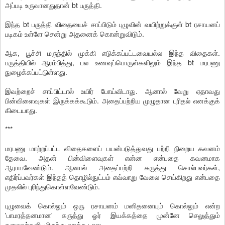
அப்படி உருவானதுதான் bt பருத்தி.
இந்த bt பருத்தி விதையைச் சாப்பிடும் புழுவின் வயிற்றுக்குள் bt ரசாயனப்
படிகம் உள்ளே சென்று அதனைக் கொன்றுவிடும்.
ஆக, பூச்சி மருந்தில் முக்கி எடுக்கப்பட்டவையல்ல இந்த விதைகள்.
பருத்தியில் ஆரம்பித்து, பல உணவுப்பொருள்களிலும் இந்த bt மரபணு
நுழைக்கப்பட்டுள்ளது.
இவற்றைச் சாப்பிட்டால் உயிர் போய்விடாது. ஆனால் வேறு ஏதாவது
பின்விளைவுகள் இருக்கக்கூடும். அதைப்பற்றிய முழுதான புரிதல் எனக்குக்
கிடையாது.
***
மரபணு மாற்றப்பட்ட விதைகளைப் பயன்படுத்துவது பற்றி நிறைய கவனம்
தேவை. அதன் பின்விளைவுகள் என்ன என்பதை கவனமாக
ஆராயவேண்டும். ஆனால் அதைப்பற்றி கருத்து சொல்பவர்கள்,
எதிர்ப்பவர்கள் இந்தத் தொழில்நுட்பம் எவ்வாறு வேலை செய்கிறது என்பதை
முதலில் புரிந்துகொள்ளவேண்டும்.
புழுவைக் கொல்லும் ஒரு ரசாயனம் மனிதனையும் கொல்லும் என்ற
'பாமரத்தனமான' கருத்து ஓர் இயக்கத்தை முன்னே செலுத்தும்
தலைவர்களிடமிருந்து வரக்கூடாது.