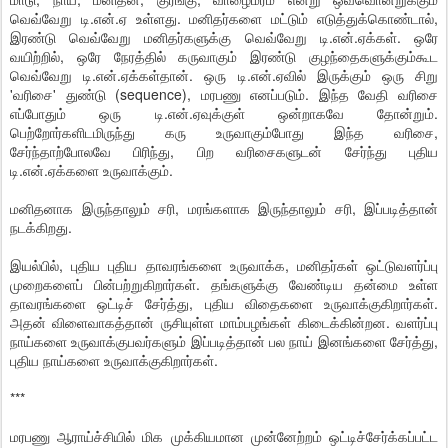
வெவ்வேறு டி.என்.ஏ உள்ளது. மனிதர்களை மட்டும் எடுத்துக்கொண்டால்,
இரண்டு வெவ்வேறு மனிதர்களுக்கு வெவ்வேறு டி.என்.ஏக்கள். ஒரே
வயிற்றில், ஒரே நேரத்தில் கருவாகும் இரண்டு குழந்தைகளுக்கும்கூட
வெவ்வேறு டி.என்.ஏக்கள்தான். ஒரு டி.என்.ஏவில் இருக்கும் ஒரு சிறு
'வரிசை' துண்டு (sequence), மரபணு எனப்படும். இந்த வேதி வரிசை
எப்போதும் ஒரு டி.என்.ஏவுக்குள் ஒன்றாகவே தோன்றும்.
பெற்றோர்களிடமிருந்து கரு உருவாகும்போது இந்த வரிசை,
சேர்ந்தாற்போலவே பிரிந்து, பிற வரிசைகளுடன் சேர்ந்து புதிய
டி.என்.ஏக்களை உருவாக்கும்.
மனிதனாக இருந்தாலும் சரி, மரங்களாக இருந்தாலும் சரி, இப்படித்தான்
நடக்கிறது.
இயல்பில், புதிய புதிய தாவரங்களை உருவாக்க, மனிதர்கள் ஒட்டுவளர்ப்பு
முறைகளைப் பின்பற்றுகிறார்கள். தங்களுக்கு வேண்டிய தன்மை உள்ள
தாவரங்களை ஒட்டிச் சேர்த்து, புதிய விதைகளை உருவாக்குகிறார்கள்.
அதன் விளைவாகத்தான் ருசியுள்ள மாம்பழங்கள் கிடைக்கின்றன. வளர்ப்பு
நாய்களை உருவாக்குபவர்களும் இப்படித்தான் பல நாய் இனங்களை சேர்த்து,
புதிய நாய்களை உருவாக்குகிறார்கள்.
***
மரபணு ஆராய்ச்சியில் மிக முக்கியமான முன்னேற்றம் ஒட்டிச்சேர்க்கப்பட்ட