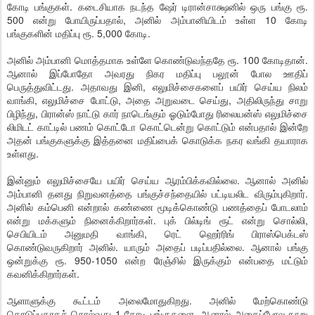
கோடி பங்குகள். கடைசியாக நடந்த ஷேர் டிரான்சாக்ஷனில் ஒரு பங்கு ரூ.
500 என்று போயிருப்பதால், அனில் அம்பானியிடம் உள்ள 10 கோடி
பங்குகளின் மதிப்பு ரூ. 5,000 கோடி.
அனில் அம்பானி மொத்தமாக உள்ளே கொண்டுவந்ததே ரூ. 100 கோடிதான்.
ஆனால் இப்போதோ அவரது நிகர மதிப்பு பலூன் போல ஊதிப்
பெருத்துவிட்டது. அதாவது இனி, எலுமிச்சைகளைப் பயிர் செய்ய நிலம்
வாங்கி, எலுமிச்சை போட்டு, அதை அறுவடை செய்து, அதிலிருந்து சாறு
பிழிந்து, பிரான்ஸ் நாட்டு கார் நாடெங்கும் ஓடும்போது ரிலையன்ஸ் எலுமிச்சை
லிமிடட் காட்டில் பணம் கொட்டோ கொட்டென்று கொட்டும் என்பதால் இன்றே
அதன் பங்குகளுக்கு இத்தனை மதிப்பைக் கொடுக்க நகர வங்கி தயாராக
உள்ளது.
இன்னும் எலுமிச்சையே பயிர் செய்ய ஆரம்பிக்கவில்லை. ஆனால் அனில்
அம்பானி தனது நிறுவனத்தை பங்குச்சந்தையில் பட்டியலிட விரும்புகிறார்.
அனில் கம்பெனி என்றால் கண்ணை மூடிக்கொண்டு பணத்தைப் போடலாம்
என்று மக்களும் நினைக்கிறார்கள். புக் பில்டிங் ரூட் என்று சொல்லி,
செபியிடம் அனுமதி வாங்கி, ரெட் ஹெர்ரிங் பிராஸ்பெக்டஸ்
கொண்டுவருகிறார் அனில். யாரும் அதைப் படிப்பதில்லை. ஆனால் பங்கு
ஒன்றுக்கு ரூ. 950-1050 என்ற ரேஞ்சில் இருக்கும் என்பதை மட்டும்
கவனிக்கிறார்கள்.
ஆளாளுக்கு கூட்டம் அலைமோதுகிறது. அனில் மேற்கொண்டு
கொடுப்பதாகச் சொல்வது 1 கோடி பங்குகளை. ஆனால் அதைப்போல நூறு