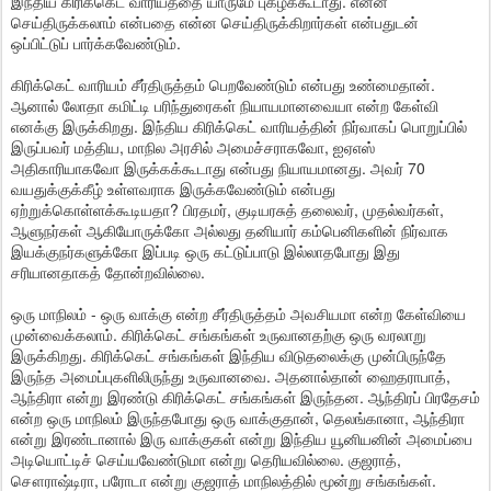
இந்திய கிரிக்கெட் வாரியத்தை யாருமே புகழக்கூடாது. என்ன
செய்திருக்கலாம் என்பதை என்ன செய்திருக்கிறார்கள் என்பதுடன்
ஒப்பிட்டுப் பார்க்கவேண்டும்.
கிரிக்கெட் வாரியம் சீர்திருத்தம் பெறவேண்டும் என்பது உண்மைதான்.
ஆனால் லோதா கமிட்டி பரிந்துரைகள் நியாயமானவையா என்ற கேள்வி
எனக்கு இருக்கிறது. இந்திய கிரிக்கெட் வாரியத்தின் நிர்வாகப் பொறுப்பில்
இருப்பவர் மத்திய, மாநில அரசில் அமைச்சராகவோ, ஐஏஎஸ்
அதிகாரியாகவோ இருக்கக்கூடாது என்பது நியாயமானது. அவர் 70
வயதுக்குக்கீழ் உள்ளவராக இருக்கவேண்டும் என்பது
ஏற்றுக்கொள்ளக்கூடியதா? பிரதமர், குடியரசுத் தலைவர், முதல்வர்கள்,
ஆளுநர்கள் ஆகியோருக்கோ அல்லது தனியார் கம்பெனிகளின் நிர்வாக
இயக்குநர்களுக்கோ இப்படி ஒரு கட்டுப்பாடு இல்லாதபோது இது
சரியானதாகத் தோன்றவில்லை.
ஒரு மாநிலம் - ஒரு வாக்கு என்ற சீர்திருத்தம் அவசியமா என்ற கேள்வியை
முன்வைக்கலாம். கிரிக்கெட் சங்கங்கள் உருவானதற்கு ஒரு வரலாறு
இருக்கிறது. கிரிக்கெட் சங்கங்கள் இந்திய விடுதலைக்கு முன்பிருந்தே
இருந்த அமைப்புகளிலிருந்து உருவானவை. அதனால்தான் ஹைதராபாத்,
ஆந்திரா என்று இரண்டு கிரிக்கெட் சங்கங்கள் இருந்தன. ஆந்திரப் பிரதேசம்
என்ற ஒரு மாநிலம் இருந்தபோது ஒரு வாக்குதான், தெலங்கானா, ஆந்திரா
என்று இரண்டானால் இரு வாக்குகள் என்று இந்திய யூனியனின் அமைப்பை
அடியொட்டிச் செய்யவேண்டுமா என்று தெரியவில்லை. குஜராத்,
சௌராஷ்டிரா, பரோடா என்று குஜராத் மாநிலத்தில் மூன்று சங்கங்கள்.