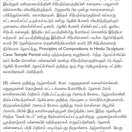
இவற்றுள் மகிஷாசுரமர்த்தினி சிற்பத்தொகுதியின் கதையை பாலுசாமி
ஏற்கெனவே விவரித்திருந்தார். அதுதவிர பிற மூன்று கதைகளையும்
பகிர்ந்துகொண்ட சுவாமிநாதன், இந்தச் சிற்பத்தொகுதிகள் எவ்வாறு
கட்டமைக்கப்பட்டிருக்கக்கூடும் என்று ஆலீஸ் போனர் விவரித்திருக்கும்
முறையை விளக்கிக்காட்டினார். ஆலீஸ் போனர் ஸ்விஸ் நாட்டவர். ஓவிய,
சிற்பக் கலைஞர். இந்திய நாட்டியத்தின்மீது பேரார்வம் கொண்டு இந்தியா
வந்தவர். நாட்டியத்திலிருந்து இந்தியச் சிற்பங்களைப் படிக்க ஆரம்பித்தார்.
சுமார் 20 ஆண்டுகளாக தென்னிந்தியாவின் சுமார் 20 சிற்பங்களைத்
தீவிரமாக ஆராய்ந்து,
Principles of Compositions in Hindu Sculpture:
என்ற புத்தகத்தை எழுதினார். அந்த ஆராய்ச்சியில்
Cave Temple Period
நாம் மேலே சொன்ன மல்லையின் நான்கு சிற்பத்தொகுதிகளும் அடங்கும்.
ஆலீஸ் போனரின் ஆராய்ச்சிகள் குறித்த ஒரு சிறு அறிமுகத்தை மட்டுமே
சுவாமிநாதன் அளித்தார்.
(8) மல்லை குறித்து ஆழ்வார்கள். பேரா. மதுசூதனன் கலைச்செல்வன்.
மதுசூதனன் தொழிலால் கட்டடக்கலை பேராசிரியர். ஆனால் அவர்
சென்னையில் அதிகம் அறியப்பட்டிருப்பது அரையர் சேவை, ஆழ்வார்களின்
திவ்யப்பிரபந்தங்கள் ஆகியவை குறித்த அவருடைய சொற்பொழிவுகளால்.
திருவரங்கத்தின் அரையர் சேவை குறித்து அவர் சென்னை மியூசிக்
அகாடெமியில் இரு வாரங்களுக்குமுன் நிகழ்த்திய உரை இந்த ஆண்டின்
சிறந்த "லெக்-டெம்" என்று தேர்வுசெய்யப்பட்டிருக்கிறது. முதலாழ்வார்களில்
பூதத்தாழ்வார் மல்லையில் உதித்ததாகக் கருதப்படுகிறார். ஆனால்
மல்லையைப் பற்றி அதிகம் பாடியிருப்பது திருமங்கை ஆழ்வார்தான். வேறு