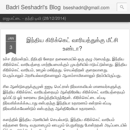
Badri Seshadri's Blog
bseshadri@gmail.com
ராஜபாட்டை - தந்தி டிவி (28/12/2014)
இந்திய கிரிக்கெட் வாரியத்துக்கு மீட்சி
JAN
3
உண்டா?
உச்ச நீதிமன்றம், நீதிபதி லோதா தலைமையில் ஒரு குழு அமைத்து, இந்திய
கிரிக்கெட் வாரியத்தை மாற்றியமைக்கும் முயற்சியில் ஈடுபட்டுள்ளது. இந்திய
கிரிக்கெட் வாரியம், ஊழல் மலிந்தது. செயல்திறன் குறைவானது.
பெரும்பாலும் அரசியல்வாதிகளாலும் ஆமாம்சாமிகளாலும் நிரம்பியிருப்பது.
சில ஆண்டுகளுக்குமுன் ஐஐடி மெட்ராஸ் நிர்வாகவியல் மாணவர்களுக்கு
இந்திய கிரிக்கெட் வாரியத்தையும் ஆஸ்திரேலிய கிரிக்கெட் வாரியத்தையும்
ஒப்பிட்டு ஓர் உரையை நிகழ்த்தியிருந்தேன். கிரிக்கெட்டை எப்படி
நிர்வகிக்கக்க்கூடாது என்பதற்கு இந்தியா உதாரணம் என்றால் எப்படி
நிர்வகிக்கவேண்டும் என்பதற்கு ஆஸ்திரேலியா உதாரணம்.
களத்தில் இந்திய அணியின் செயல்பாடு, இந்திய கிரிக்கெட் வாரியம்
எத்தனை கோடி வருமானமும் லாபமும் பெறுகிறது போன்றதன் அடிப்படையில்