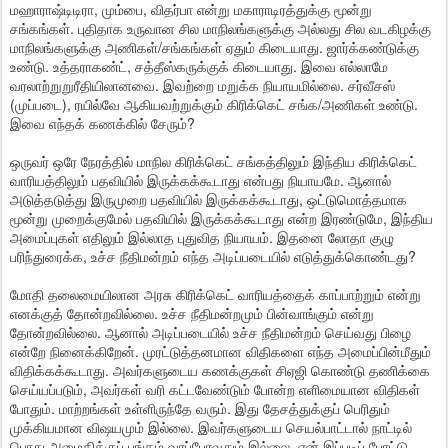
மஹாராஷ்டிடிரா, மும்பை, விதர்பா என்று மகாராடிரத்துக்கு மூன்று
சங்கங்கள். புதிதாக உருவான சில மாநிலங்களுக்கு அல்லது சில வடகிழக்கு
மாநிலங்களுக்கு அணிகள்/சங்கங்கள் ஏதும் கிடையாது. ஜார்க்கண்டுக்கு
உண்டு. உத்தராகண்ட், சத்தீஸ்கருக்குக் கிடையாது. இவை எல்லாமே
வரலாற்றுறுரீதியிலானவை. இவற்றை மறுக்க நியாயமில்லை. சர்வீசஸ்
(முப்படை), ரயில்வே ஆகியவற்றுக்கும் கிரிக்கெட் சங்க/அணிகள் உண்டு.
இவை எந்தக் கணக்கில் சேரும்?
ஒருவர் ஒரே நேரத்தில் மாநில கிரிக்கெட் சங்கத்திலும் இந்திய கிரிக்கெட்
வாரியத்திலும் பதவியில் இருக்கக்கூடாது என்பது நியாயமே. ஆனால்
அடுத்தடுத்து இருமுறை பதவியில் இருக்கக்கூடாது, ஒட்டுமொத்தமாக
மூன்று முறைக்குமேல் பதவியில் இருக்கக்கூடாது என்ற இரண்டுமே, இந்திய
அமைப்புகள் எதிலும் இல்லாத புதுவித நியாயம். இதனை லோதா குழு
பரிந்துரைக்க, உச்ச நீதிமன்றம் எந்த அடிப்படையில் எடுத்துக்கொண்டது?
மோதி தலைமையிலான அரசு கிரிக்கெட் வாரியத்தைக் காப்பாற்றும் என்று
எனக்குத் தோன்றவில்லை. உச்ச நீதிமன்றமும் பின்வாங்கும் என்று
தோன்றவில்லை. ஆனால் அடிப்படையில் உச்ச நீதிமன்றம் செய்வது பிழை
என்றே நினைக்கிறேன். முரட்டுத்தனமான விதிகளை எந்த அமைப்பின்மீதும்
விதிக்கக்கூடாது. அவர்களுடைய கணக்குகள் சிஏஜி கொண்டு தணிக்கை
செய்யப்படும், அவர்கள் வரி கட்டவேண்டும் போன்ற எளிமையான விதிகள்
போதும். மாற்றங்கள் உள்ளிருந்தே வரும். இது தேசத்துக்குப் பெரிதும்
முக்கியமான விஷயமும் இல்லை. இவர்களுடைய செயல்பாட்டால் நாட்டில்
பொது அமைதிக்குப் பங்கம் வரப்போவதும் இல்லை. ஏன் இப்படிப் போட்டு