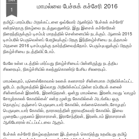
மாமல்லை பேச்சுக் கச்சேரி 2016
1
தமிழ்ப் பாரம்பரிய அறக்கட்டளை ஒவ்வோர் ஆண்டும் 'பேச்சுக் கச்சேரி'
என்றதொரு நிகழ்வை நடத்துவதுண்டு. இது இசைக் கச்சேரிகள்
நிறைந்திருக்கும் டிசம்பர் மாதத்தில் சென்னையில் நடக்கும். ஆனால் 2015
டிசம்பரில் பெருவெள்ளப் பேரழிவுக்குப் பிறகு இந்நிகழ்ச்சியை நடத்தாமல்
அதனை 2016 டிசம்பருக்கு நகர்த்திவைத்தோம். பெரும்புயலுக்குப் பிறகும்
நிகழ்ச்சியை நடத்திவிட்டோம்.
மேலே உள்ள படத்தில் பார்ப்பது நிகழ்ச்சியைப் பின்னிருந்து நடத்திய
சிலரையும், நிகழ்ச்சியில் கலந்துகொண்டு பேசிய சிலரையும்.
மாமல்லபுரம், யுனெஸ்கோவால் உலகக் கலாசாரச் சின்னமாக அறிவிக்கப்பட்ட
ஓரிடம். தமிழகத்தில் இவ்வாறு அறிவிக்கப்பட்டுள்ள ரம்பரியக் கலைச்
சின்னங்கள் இரண்டே இரண்டுதான். ஒன்று மாமல்லை. இரண்டாவது 'வாழும்
சோழர்காலக் கோவில்கள்' என்ற மூன்று கோவில்கள் அடங்கிய ஒரு
தொகுப்பு: தஞ்சைப் பெருவுடையார் கோவில், கங்கைகொண்டசோழபுரப்
பெருவுடையார் கோவில், தாராசுரத்தின் ஐராவதீசுவரர் கோவில். இவை
முறையே முதலாம் இராசராசன், இராசேந்திரன், இரண்டாம் இராசராசன்
ஆகியோரால் கட்டப்பட்டவை ஆகும்.
பேச்சுக் கச்சேரி நிகழ்வதற்கான இடத்தைக் கொடுத்து உதவியது தமிழ்