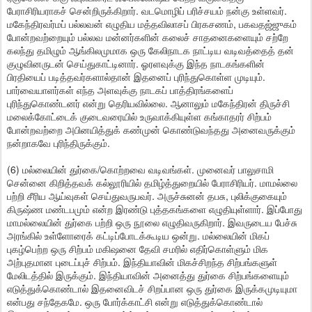
பேராசிரியராகச் சென்றிருக்கிறார். வடமொழிப் பரிச்சயம் நன்கு உள்ளவர்.
மகேந்திரவர்மப் பல்லவன் எழுதிய மத்தவிலாசப் பிரகசணம், பகவதஜ்ஜுகம்
போன்றவற்றையும் பல்லவ மன்னர்களின் கலைச் சாதனைகளையும் சற்றே
கலந்து தமிழும் ஆங்கிலமுமாக ஒரு கேலிநாடக நாட்டிய வடிவத்தைத் தன்
குழுவினருடன் செய்துகாட்டினார். ஓரளவுக்கு இந்த நாடகங்களின்
பிரதியைப் படித்தவர்களால்தான் இதனைப் புரிந்துகொள்ள முடியும்.
பார்வையாளர்கள் எந்த அளவுக்கு நாடகப் பாத்திரங்களைப்
புரிந்துகொண்டனர் என்று தெரியவில்லை. ஆனாலும் மகேந்திரன் திருச்சி
மலைக்கோட்டைக் குடைவரையில் உருவாக்கியுள்ள கங்காதரர் சிற்பம்
போன்றவற்றை அபினயித்துக் கண்முன் கொண்டுவந்தது அனைவருக்கும்
நன்றாகவே புரிந்திருக்கும்.
(6) மல்லையின் துர்கை/கொற்றவை வடிவங்கள். முனைவர் பாலுசாமி
சென்னை கிறித்தவக் கல்லூரியில் தமிழ்த்துறையில் பேராசிரியர். மாமல்லை
பற்றி சீரிய ஆய்வுகள் செய்துவருபவர். அருச்சுனன் தபசு, புலிக்குகையும்
கிருஷ்ண மண்டபமும் என்ற இரண்டு புத்தகங்களை எழுதியுள்ளார். இப்போது
மாமல்லையின் துர்கை பற்றி ஒரு நூலை எழுதிவருகிறார். இவருடைய பேச்சு
அரங்கில் உள்ளோரைக் கட்டிப்போடக்கூடிய ஒன்று. மல்லையின் மிகப்
புகழ்பெற்ற ஒரு சிற்பம் மகிஷனை தேவி சமரில் எதிர்கொள்ளும் மிக
அற்புதமான புடைப்புச் சிற்பம். இந்தியாவின் மிகச்சிறந்த சிற்பங்களுள்
மேலிடத்தில் இருக்கும். இந்தியாவின் அனைத்து துர்கை சிற்பங்களையும்
எடுத்துக்கொண்டால் இதனைவிடச் சிறப்பான ஒரு துர்கை இருக்கமுடியுமா
என்பது சந்தேகமே. ஒரு போர்க்காட்சி என்று எடுத்துக்கொண்டால்