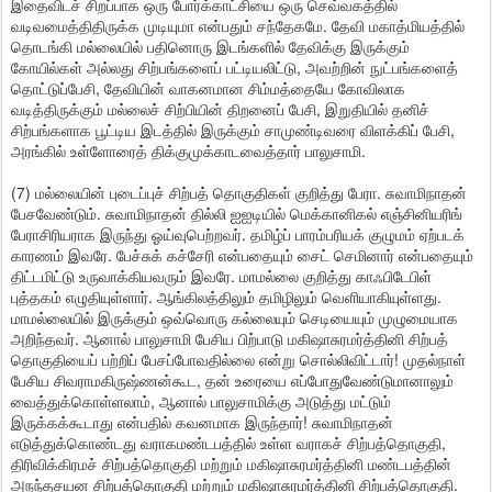
இதைவிடச் சிறப்பாக ஒரு போர்க்காட்சியை ஒரு செவ்வகத்தில்
வடிவமைத்திதிருக்க முடியுமா என்பதும் சந்தேகமே. தேவி மகாத்மியத்தில்
தொடங்கி மல்லையில் பதினொரு இடங்களில் தேவிக்கு இருக்கும்
கோயில்கள் அல்லது சிற்பங்களைப் பட்டியலிட்டு, அவற்றின் நுட்பங்களைத்
தொட்டுப்பேசி, தேவியின் வாகனமான சிம்மத்தையே கோவிலாக
வடித்திருக்கும் மல்லைச் சிற்பியின் திறனைப் பேசி, இறுதியில் தனிச்
சிற்பங்களாக பூட்டிய இடத்தில் இருக்கும் சாமுண்டிவரை விளக்கிப் பேசி,
அரங்கில் உள்ளோரைத் திக்குமுக்காடவைத்தார் பாலுசாமி.
(7) மல்லையின் புடைப்புச் சிற்பத் தொகுதிகள் குறித்து பேரா. சுவாமிநாதன்
பேசவேண்டும். சுவாமிநாதன் தில்லி ஐஐடியில் மெக்கானிகல் எஞ்சினியரிங்
பேராசிரியராக இருந்து ஓய்வுபெற்றவர். தமிழ்ப் பாரம்பரியக் குழுமம் ஏற்படக்
காரணம் இவரே. பேச்சுக் கச்சேரி என்பதையும் சைட் செமினார் என்பதையும்
திட்டமிட்டு உருவாக்கியவரும் இவரே. மாமல்லை குறித்து காஃபிடேபிள்
புத்தகம் எழுதியுள்ளார். ஆங்கிலத்திலும் தமிழிலும் வெளியாகியுள்ளது.
மாமல்லையில் இருக்கும் ஒவ்வொரு கல்லையும் செடியையும் முழுமையாக
அறிந்தவர். ஆனால் பாலுசாமி பேசிய பிற்பாடு மகிஷாசுரமர்த்தினி சிற்பத்
தொகுதியைப் பற்றிப் பேசப்போவதில்லை என்று சொல்லிவிட்டார்! முதல்நாள்
பேசிய சிவராமகிருஷ்ணன்கூட, தன் உரையை எப்போதுவேண்டுமானாலும்
வைத்துக்கொள்ளலாம், ஆனால் பாலுசாமிக்கு அடுத்து மட்டும்
இருக்கக்கூடாது என்பதில் கவனமாக இருந்தார்! சுவாமிநாதன்
எடுத்துக்கொண்டது வராகமண்டபத்தில் உள்ள வராகச் சிற்பத்தொகுதி,
திரிவிக்கிரமச் சிற்பத்தொகுதி மற்றும் மகிஷாசுரமர்த்தினி மண்டபத்தின்
அநந்தசயன சிற்பத்தொகுதி மற்றும் மகிஷாசுரமர்த்தினி சிற்பத்தொகுதி.