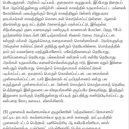
பெரியதுதான். அதிகம் படிப்பவர். குறைவாக எழுதுபவர், இப்போது நிறையப்
பேச ஆரம்பித்துள்ளது மகிழ்ச்சி. பல்லவர் காலத்தில் உருவாக்கப்பட்ட மல்லைக்
கோவில்கள் பலவற்றுக்கும் சோழர் காலத்திலும் பின்னர் விஜயநகர
நாயக்கர்கள் காலத்திலும் கொடைகள் கொடுக்கப்பட்டுள்ளன. ஆனால்
திடீரென்று ஒரு கட்டத்தில் அனைத்தும் மறக்கப்பட்டு, இங்குள்ள
சிற்பங்களும் குடைவரைகளும் மண்மூடிக் காணாமல் போயின. பிறகு 18-ம்
நூற்றாண்டு தொடங்கி பிரிட்டிஷ்காரர்கள் சிலரால் அவை அகழப்பட்டன.
உள்ளூர் மக்கள் ஆளுக்கொரு கதைகளைச் சொன்னார்கள். அவர்களுக்கு
அங்குள்ள கல்வெட்டுகள் குறித்து ஒன்றும் தெரியவில்லை. மொத்தத்தில்
நாம் நம் வரலாற்றை மறந்துபோனோம். மகேந்திரனையும் தெரியாது,
நரசிம்மனையும் தெரியாது. பல்லவர்கள் என்றால் யார் என்றே தெரியாது.
அவர்கள் உருவாக்கிய கலைச்செல்வங்களுக்கு ஈடு, இணை ஏதும் இல்லை
என்பதும் தெரியாது. கொஞ்சம் கொஞ்சமாகக் கல்வெட்டுகள்
படிக்கப்பட்டன. தவறாகப் பொருள் கொள்ளப்பட்டன. பல ஊகங்கள்
முன்வைக்கப்பட்டன. யார் இவற்றைக் கட்டியிருக்கலாம் என்று பல
கருத்துகள் முன்வைக்கப்பட்டன. பின்னர் கொஞ்சம் கொஞ்சமாகத் தெளிவு
பெற்ற்றாலும் இன்றுவரை பல விஷயங்களில் குழப்பமே நிலவுகிறது. இருந்தும்
இதுவரை நமக்குத் தெரிந்துள்ளது எப்படித் துப்பறிந்து கண்டுபிடிக்கப்பட்டது
என்பதை கோபு சுவைபட விளக்கினார்.
(5) முனைவர் சுவர்ணமால்யா குழுவினரின் 'மத்தவிலாசப் பிரகசணம்'
நாட்டிய நாடகம். சுவர்ணமால்யா ஒரு நடனக் கலைஞர். நாட்டியத்தில்
முனைவர் பட்டம் பெற்றவர். யுனிவெர்சிடி ஆ கலிஃபோர்னியா, லாஸ்
ஏஞ்செல்ஸுக்கு ஃபுல்பிரைட் ஃபெல்லோஷிப் பெற்ற வருகைதரு