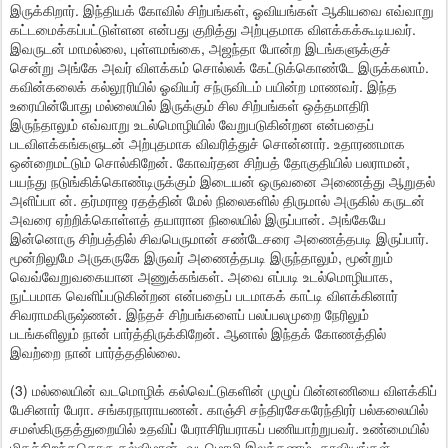
இருக்கிறார். இந்தியக் கோவில் சிற்பங்கள், ஓவியங்கள் ஆகியவை எவ்வாறு
கட்டமைக்கப்பட்டுள்ளன என்பது குறித்து அற்புதமாக விளக்கக்கூடியவர்.
இவருடன் மாமல்லை, புள்ளமங்கை, அஜந்தா போன்ற இடங்களுக்குச்
சென்று அங்கே அவர் விளக்கம் சொல்லக் கேட்டுக்கொண்டே இருக்கலாம்.
கவின்கலைக் கல்லூரியில் ஓவியர் சந்ருவிடம் பயின்ற மாணவர். இந்த
உரையின்போது மல்லையில் இருக்கும் சில சிற்பங்கள் ஒத்தமாதிரி
இருந்தாலும் எவ்வாறு உடல்மொழியில் வேறுபடுகின்றன என்பதைப்
படவிளக்கங்களுடன் அற்புதமாக விவரித்துச் சொன்னார். உதாரணமாக
ஒன்றைமட்டும் சொல்கிறேன். கோவர்தன சிற்பத் தோகுதியில் பலராமன்,
பயந்து நடுங்கிக்கொண்டிருக்கும் இடையன் ஒருவனை அணைத்து ஆறுதல்
அளிப்பா ன். தர்மராஜ ரதத்தின் மேல் நிலைகளில் திருமால் அருகில் கருடன்
அவரை ஏற்றிக்கொள்ளத் தயாரான நிலையில் இருப்பான். அங்கேயே
இன்னொரு சிற்பத்தில் சிவபெருமான் சண்டேசரை அணைத்தபடி இருப்பார்.
மூன்றிலுமே அருகருகே இருவர் அணைத்தபடி இருந்தாலும், மூன்றும்
வெவ்வேறுவகையான அணுக்கங்கள். அவை எப்படி உடல்மொழியாக,
நுட்பமாக வெளிப்படுகின்றன என்பதைப் படமாகக் காட்டி விளக்கினார்
சிவராமகிருஷ்ணன். இந்தச் சிற்பங்களைப் பலப்பலமுறை நேரிலும்
படங்களிலும் நான் பார்த்திருக்கிறேன். ஆனால் இந்தக் கோணத்தில்
இவற்றை நான் பார்த்ததில்லை.
(3) மல்லையின் வடமொழிக் கல்வெட்டுகளின் முழுப் பின்னணியை விளக்கிப்
பேசினார் பேரா. சங்கரநாராயணன். காஞ்சி சந்திரசேகரேந்திரர் பல்கலையில்
சமஸ்கிருதத்துறையில் உதவிப் பேராசிரியராகப் பணியாற்றுபவர். உண்மையில்
மிகச்சிறந்ததொரு கல்விமான். வடமொழி இலக்கணம், காவியங்கள்,