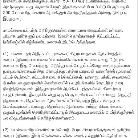
இணையக் கல்விக்கழகம். சுமார் 150-160 பேர் உட்காரக்கூடிய அரங்கம்
அவர்களுடையது. ஆனால் மேலும் இருக்கைகள் போடப்பட்டு பெரும்பாலும்
200 பேர் பல நேரங்களில் அரங்கினுள் அமர்ந்திருந்தனர் அல்லது நின்றபடி
இருந்தனர்.
மாமல்லையைப் பற்றி அறிந்துகொள்ள ஏராளமான விஷயங்கள் உள்ளன.
புரியாத புதிர்களும் பல உள்ளன. இரண்டு நாள்களாகத் திட்டமிடப்பட்ட
இந்நிகழ்வில் கீழ்க்கண்ட உரைகள் இடம்பெற்றிருந்தன.
(1) மல்லை - ஓர் அறிமுகம். முனைவர் சித்ரா மாதவன் ஆங்கிலத்தில்
உரையாற்றினார். மாமல்லையில் என்னவெல்லாம் உள்ளன என்று அறிமுக
உரையாக இது அமைந்தது. அடுத்து வரப்போகும் பல்வேறு உரைகளுக்கான
நுழைவாயிலாகவும் இது அமைந்தது. சித்ரா மாதவன் வரலாற்றின் முநைவர்
பட்டம் பெற்றவர். கட்டடக்கலை, கல்வெட்டுகள், வரலாறு, பக்தி, வைணவம்
போன்ற பல துறைகளில் சென்னையில் பல இடங்களில் தொடர்ந்து உரை
நிகழ்த்திவருபவர். இத்துறைகளில் ஆங்கிலப் புத்தகங்கள் சிலவற்றை
எழுதியுள்ளார். இவருக்கென்று ஒரு பெரும் ரசிகர் கூட்டம் உள்ளது. நிறுத்தி,
நிதானமான, தெளிவான ஆங்கில உச்சரிப்பில், ஏற்ற இறக்கங்களுடன்
பேசக்கூடியவர். வரலாறு, தொல்மரபு ஆகியவை சார்ந்த விஷயங்களை
ஒருவர் முன்பின் தெரிந்திராவிட்டாலும் இவருடைய உரையில் அமர்ந்திருந்தால்
பல விஷயங்களைத் தெரிந்துகொள்ளலாம்.
(2) மாமல்லை சிற்பங்களின் உடல்மொழி. பேரா. சிவராமகிருஷ்ணன் தமிழில்
உரையாற்றினார். இவர் சென்னை கவின்கலைக் கல்லூரியில் ஆசிரியராக