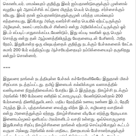
கொண்டவர். மாமல்லபுரம் குறித்து இவர் ஐம்பதாண்டுகளுக்கும் முன்னால்
எழுதிய ஓர் ஆராய்ச்சிக் கட்டுரை மிகுந்த பெயர் பெற்றது. சர்ச்சைக்கும்
உரியது. இவர் தான் ஐம்பதாண்டுகளுக்குமுன் பார்த்த மாமல்லபுரம்
எத்தகையது, இப்போது அங்கு வளர்ச்சி என்ற பெயரில் ஏற்பட்டிருக்கும்
அழிவுகள், உலகப் பாரம்பரியச் சின்னம் என்று அறிவிக்கப்பட்டிருக்கும் ஓர்
இடம் எப்படிப் பாதுகாக்கப்படவேண்டும், இது எப்படி உலகின் ஒரு பெரும்
சொத்து என்று தன் ஆழ்மனத்திலிருந்து வேதனையுடன் பேசினார். அதே
நேரம், இதுபோன்ற ஒரு விஷயத்தைக் குறித்து நடக்கும் பேச்சுகளைக் கேட்க
சுமார் 200 பேர் வந்திருப்பது ஆச்சரியத்தையும் நம்பிக்கையையும் தருகிறது
என்றும் சொன்னார்.
===
இதுவரை நாங்கள் நடத்தியுள்ள பேச்சுக் கச்சேரிகளிலேயே இதுதான் மிகச்
சிறப்பாக நடத்தப்பட்டது. தமிழ் இளையக் கல்விக்கழக வளாகத்தில்
வண்டிகளை நிறுத்திவைக்கப் போதிய இடம் இருந்தது. நிகழ்ச்சி நடக்கும்
அரங்கில் 180 பேர்வரை எளிதில் உட்காரமுடியும். வேண்டுமென்றால் 200
பேர்களைத் திணித்துவிடலாம். மதிய நேரத்தில் உணவு உண்ண இடம், தேநீர்
அருந்த இடம், புத்தகங்களை வைத்து விற்க இடம், கழிவறை வசதிகள்
என்று அனைத்துக்கும் ஏற்றது. நிகழ்ச்சிகளை வீடியோ எடுத்து நேரடியாக
இணையம்மூலம் ஒளிபரப்ப அவர்களிடம் வசதி உள்ளது. ஒவ்வொருமுறை
இதுபோன்ற சிறப்பு நிகழ்ச்சிகளை நாங்கள் ஏற்பாடு செய்யும்போதும் கூட்டம்
வருமா அல்லது அரங்கில் கால் பாதிகூட நிறையாமல் பேச்சாளர்களுக்குச்