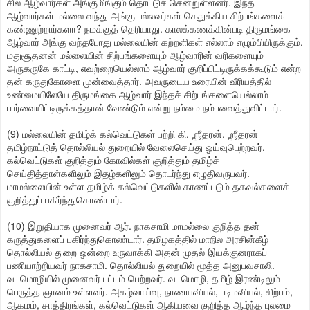
சில ஆழ்வார்கள் அங்குமிங்கும் தொட்டுச் சென்றுள்ளனர். இந்த
ஆழ்வார்கள் மல்லை வந்து அங்கு பல்லவர்கள் செதுக்கிய சிற்பங்களைக்
கண்ணுற்றார்களா? நமக்குத் தெரியாது. காலக்கணக்கின்படி திருமங்கை
ஆழ்வார் அங்கு வந்தபோது மல்லையின் கற்றளிகள் எல்லாம் எழும்பியிருக்கும்.
மதுசூதனன் மல்லையின் சிற்பங்களையும் ஆழ்வாரின் வரிகளையும்
அருகருகே காட்டி, எவற்றையெல்லாம் ஆழ்வார் குறிப்பிட்டிருக்கக்கூடும் என்ற
தன் கருதுகோளை முன்வைத்தார். அவருடைய உரையின் வீரியத்தில்
உண்மையிலேயே திருமங்கை ஆழ்வார் இந்தச் சிற்பங்களையெல்லாம்
பார்வையிட்டிருக்கத்தான் வேண்டும் என்று நம்மை நம்பவைத்துவிட்டார்.
(9) மல்லையின் தமிழ்க் கல்வெட்டுகள் பற்றி கி. ஶ்ரீதரன். ஶ்ரீதரன்
தமிழ்நாட்டுத் தொல்லியல் துறையில் வேலைசெய்து ஓய்வுபெற்றவர்.
கல்வெட்டுகள் குறித்தும் கோவில்கள் குறித்தும் தமிழ்ச்
செய்தித்தாள்களிலும் இதழ்களிலும் தொடர்ந்து எழுதிவருபவர்.
மாமல்லையின் உள்ள தமிழ்க் கல்வெட்டுகளில் காணப்படும் தகவல்களைக்
குறித்துப் பகிர்ந்துகொண்டார்.
(10) இறுதியாக முனைவர் ஆர். நாகசாமி மாமல்லை குறித்த தன்
கருத்துகளைப் பகிர்ந்துகொண்டார். தமிழகத்தில் மாநில அரசின்கீழ்
தொல்லியல் துறை ஒன்றை உருவாக்கி அதன் முதல் இயக்குனராகப்
பணியாற்றியவர் நாகசாமி. தொல்லியல் துறையில் மூத்த அனுபவசாலி.
வடமொழியில் முனைவர் பட்டம் பெற்றவர். வடமொழி, தமிழ் இரண்டிலும்
பெருத்த ஞானம் உள்ளவர். அகழ்வாய்வு, நாணயவியல், படிமவியல், சிற்பம்,
ஆகமம், சாத்திரங்கள், கல்வெட்டுகள் ஆகியவை குறித்த ஆழ்ந்த புலமை