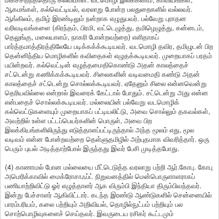
ஆகமங்கள், கல்வெட்டியல், வரலாறு போன்ற பலதுறைகளில் வல்லவர்.
ஆங்கிலம், தமிழ் இரண்டிலும் நன்றாக எழுதுபவர். பல்வேறு புராதன
வரிவடிவங்களை (கிரந்தம், பிரமி, வட்டெழுத்து, தமிழெழுத்து, கன்னடம்,
தெலுங்கு, மலையாளம், நாகரி போன்றவற்றை) எளிதாகப்
பார்த்தமாத்திரத்திலேயே படிக்கக்க்கூடியவர். வடமொழி தவிர, தமிழுடன் பிற
தென்னிந்திய மொழிகளில் கவிதைகள் எழுதக்கூடியவர். முறையாகப் பரதம்
பயின்றவர். கல்வெட்டின் எழுத்தமைதிகொண்டு அதன் காலத்தைச்
சட்டென்று கணிக்கக்கூடியவர். சிலைகளின் வடிவமைதி கண்டு அதன்
காலத்தைச் சட்டென்று சொல்லக்கூடியவர். ஏதேனும் சிலை என்னவென்று
தெரியவில்லை என்றால் இவரைக் கேட்டால் போதும். சட்டென்று அது என்ன
என்பதைச் சொல்லக்கூடியவர். மல்லையின் பல்வேறு வடமொழிக்
கல்வெட்டுகளையும் முறையாகப் பட்டியலிட்டு, அவை சொல்லும் தகவல்கள்,
அவற்றில் உள்ள பட்டப்பெயர்களின் பொருள், அவை பிற
இலக்கியங்களிலிருந்து எடுத்தாளப்பட்டிருந்தால் அந்த மூலம் எது, மூல
வடிவம் என்ன போன்றவற்றை தெள்ளுதமிழில் அற்புதமாக விவரித்தார். ஒரு
பெரும் புயல் அடித்தாற்போல் இருந்தது இவர் பேசி முடித்தபோது.
(4) காணாமல் போன மல்லையை மீட்டெடுத்த வரலாறு பற்றி ஆர்.கோபு. கோபு
அமெரிக்காவில் மைக்ரோசாஃப்ட் நிறுவனத்தில் மென்பொருளாளராகப்
பணியாற்றிவிட்டு ஓர் எழுத்தாளர் ஆக விரும்பி இந்தியா திரும்பிவந்தவர்.
இன்று பேச்சாளர் ஆகிவிட்டார். கடந்த இரண்டு ஆண்டுகளில் சென்னையில்
பாரம்பரியம், கலை பற்றியும் அறிவியல், தொழில்நுட்பம் பற்றியும் பல
சொற்பொழிவுகளைச் செய்தவர். இவருடைய ரசிகர் கூட்டமும்