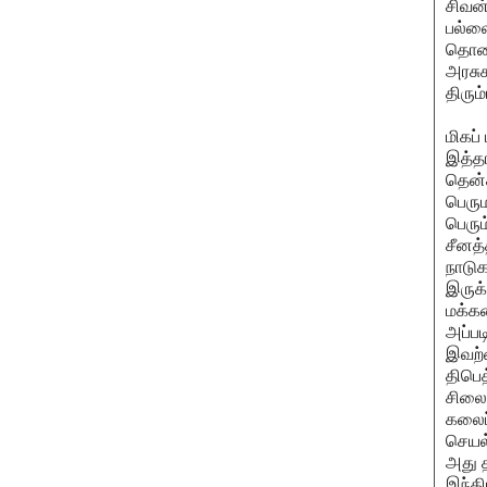
சிவன்
பல்லை
தொலை
அரசுக
திரும
மிகப்
இத்தா
தென்
பெரு
பெரு
சீனத்
நாடு
இருக்
மக்கள
அப்ப
இவற்
திபெத
சிலைக
கலைப
செயல
அது 
இந்தி