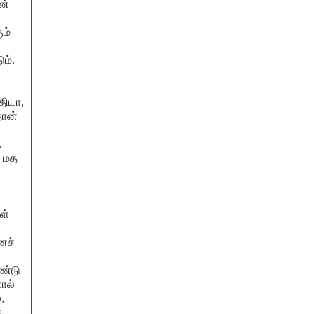
ின்
ம்
ம்.
தியா,
தான்
.
த மத
ள்
,
ணச்
ண்டு
ால்
,
்