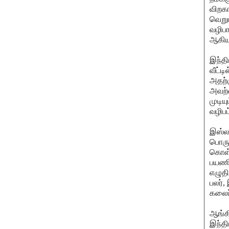
விறகா
வெறு
வழிபா
ஆகிய
இந்தி
வீட்ட
அதற்
அவற்
முடிய
வழிபட
இஸ்ல
பொருள
கொள்
பயணிக
எழுதி
பலர்
கலைப்
ஆங்கி
இந்த