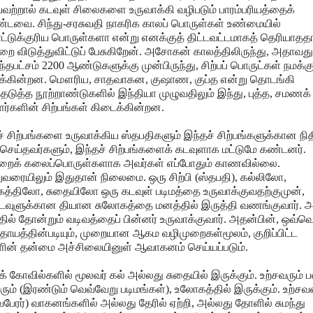
ற்றால் கடவுள் சிலைகளை உருவாக்கி வழிபடும் பாரம்பரியத்தைக்
டவை. சிந்து-சரசுவதி நாகரிக காலப் பொருள்கள் உண்மையில்
ட்டுக்குரிய பொருள்களா என்று எனக்குத் திட்டவட்டமாகத் தெரியாதத
ை விடுத்துவிட்டுப் பேசுகிறேன். அசோகன் காலத்திலிருந்து, அதாவது
்தபட்சம் 2200 ஆண்டுகளுக்கு முன்பிருந்து, சிற்பப் பொருட்கள் நமக்கு
க்கின்றன. மௌரிய, சாதவாகன, குஷாண, குப்த என்று தொடங்கி
தடுத்த நூற்றாண்டுகளில் இந்தியா முழுவதிலும் இந்து, புத்த, சமணக்
ர்களின் சிற்பங்கள் கிடைக்கின்றன.
் சிற்பங்களை உருவாக்கிய ஸ்தபதிகளும் இந்தச் சிற்பங்களுக்கான நித
செய்தவர்களும், இந்தச் சிற்பங்களைக் கடவுளாக மட்டுமே கண்டனர்.
றைக் கலைப்பொருள்களாக அவர்கள் எப்போதும் காணவில்லை.
வரையிலும் இதுதான் நிலைமை. ஒரு சிற்பி (ஸ்தபதி), கல்லிலோ,
த்திலோ, சுதையிலோ ஒரு கடவுள் படிமத்தை உருவாக்குவதற்குமுன்,
டவுளுக்கான தியான சுலோகத்தை மனத்தில் இருத்தி வணங்குவார். அ
ில் தோன்றும் வடிவத்தைப் பின்னர் உருவாக்குவார். அதன்பின், ஒவ்வ
ரதாயத்தின்படியும், முறையான ஆகம வழிமுறைகள்மூலம், குறிப்பிட்ட
ளின் தன்மை அச்சிலையினுள் ஆவாகனம் செய்யப்படும்.
க் கோவில்களில் மூலவர் கல் அல்லது சுதையில் இருக்கும். உற்சவரும் ப
ரும் (இரண்டும் வெவ்வேறு படிமங்கள்), உலோகத்தில் இருக்கும். உற்ச
வபேரர்) வாகனங்களில் அல்லது தேரில் ஏற்றி, அல்லது தோளில் சுமந்து