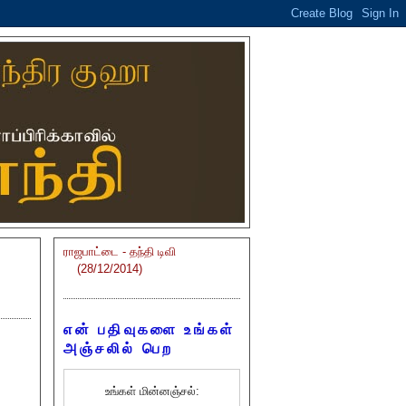
ராஜபாட்டை - தந்தி டிவி
(28/12/2014)
என் பதிவுகளை உங்கள்
அஞ்சலில் பெற
உங்கள் மின்னஞ்சல்: