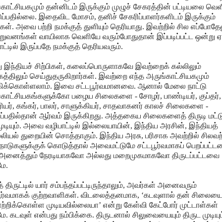
காட்சியகமும் தன்னிடம் இருக்கும் முழுச் சேகரத்தின் பட்டியலை வெள
்பதில்லை. இதைவிட மோசம், தனிச் சேகரிப்பாளர்களிடம் இருக்கும்
ள். அவை பற்றி நமக்குத் துளியும் தெரியாது. இவற்றில் சில எப்போதே
ிறுவனங்கள் வாயிலாக வெளியே வரும்போதுதான் இப்படிப்பட்ட ஒன்று
ாட்டில் இருப்பதே நமக்குத் தெரியவரும்.
 இந்தியச் சிற்பிகள், கலைப்பொருளாகவே இவற்றைக் கல்லிலும்
்திலும் செய்துதருகிறார்கள். இவற்றை எந்த அருங்காட்சியகமும்
கிக்கொள்ளலாம். இவை சட்டபூர்வமானவை. ஆனால் மேலை நாட்டு
காட்சியகங்களுக்கோ பழைய சிலைகளை - சோழர், பாண்டியர், குப்தர்,
ர், கங்கர், பாலர், சாளுக்கியர், சாதவாகனர் காலச் சிலைகளை -
ப்பதில்தான் ஆர்வம் இருக்கிறது. அத்தகைய சிலைகளைத் திருடி மட்
ுடியும். அவை வழிபாட்டில் இல்லையாயின், இந்திய அரசின், இந்தியத்
ியல் துறையின் சொத்தாகும். இந்திய அரசு, பரிசாக அவற்றில் சிலவ
நாடுகளுக்குக் கொடுத்தால் அவைமட்டுமே சட்டபூர்வமாகப் பெறப்பட்ட
் அனைத்தும் நேரடியாகவோ அல்லது மறைமுகமாகவோ திருடப்பட்டவை
மே.
் திருட்டில் யார் சம்பந்தப்பட்டிருந்தாலும், அவர்கள் அனைவரும்
பூர்வமாகக் குற்றவாளிகள். விடலைத்தனமாக, ‘கடவுளால் தன் சிலைய
ாற்றிக்கொள்ள முடியவில்லையா’ என்று கேள்வி கேட்போர் முட்டாள்கள்
மே. கடவுள் என்பது நம்பிக்கை. திருடனால் சிலுவையையும் திருட முடியும