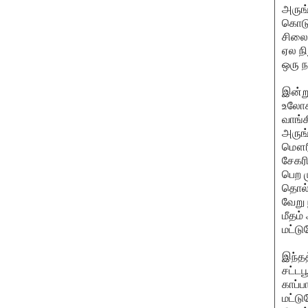
அருங்
கொடுப
சிலைக
ஏல ந
ஒரு ந
இன்று
உலோகத
வாங்
அருங்
மௌரிய
சேகரி
பெற ம
தொல்ல
வேறு 
மீதம
மட்டு
இந்தத
சட்ட
காப்ப
மட்டு