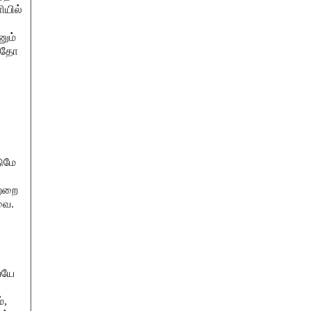
ியில்
னும்
 ஏதோ
டுமே
ற்றை
வை.
ையே
்,