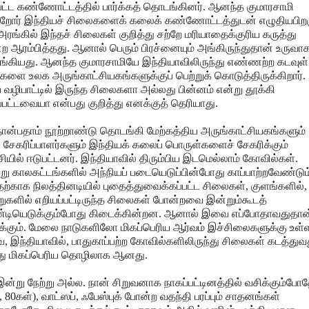
பட்ட கண்ணோட்டத்தில் பார்க்கத் தொடங்கினர். ஆனந்த குமாரசாமி
றோர் இந்தியச் சிலைகளைக் கலைக் கண்ணோட்டத்துடன் எழுதியபிற
ரங்கில் இந்தச் சிலைகள் குறித்து சற்றே மரியாதைக்குரிய கருத்து
 ஆரம்பித்தது. ஆனால் பெரும் பிரச்னையும் அங்கிருந்துதான் உருவாக
்கியது. ஆனந்த குமாரசாமியே இந்தியாவிலிருந்து எண்ணற்ற கடவுள்
ளை உலக அருங்காட்சியகங்களுக்குப் பெற்றுக் கொடுத்திருக்கிறார்.
ழிபாட்டில் இருந்த சிலைகளா அல்லது பின்னம் என்று தூக்கி
்பட்டவையா என்பது குறித்து எனக்குத் தெரியாது.
ொன்பதாம் நூற்றாண்டு தொடங்கி மேற்கத்திய அருங்காட்சியகங்களும்
 சேகரிப்பாளர்களும் இந்தியக் கலைப் பொருள்களைச் சேகரிக்கும்
சியில் ஈடுபட்டனர். இந்தியாவில் திரும்பிய இடமெல்லாம் கோவில்கள்.
று காலகட்டங்களில் அந்நியப் படையெடுப்பின்போது காப்பாற்றவேண்டும
ற்காக நிலத்தினடியில் புதைத்துவைக்கப்பட்ட சிலைகள், குளங்களில்,
களில் எறியப்பட்டிருந்த சிலைகள் போன்றவை இன்றும்கூடத்
டியெடுக்கும்போது கிடைக்கின்றன. ஆனால் இவை எப்போதாவதுதான
க்கும். மேலை நாடுகளிலோ மிகப்பெரிய ஆர்வம் இச்சிலைகளுக்கு உள்
 இந்தியாவில், பாதுகாப்பற்ற கோவில்களிலிருந்து சிலைகள் கடத்துவ
து மிகப்பெரிய தொழிலாக ஆனது.
ன்று நேற்று அல்ல. நான் சிறுவனாக நாகப்பட்டினத்தில் வசிக்கும்போ
, 80கள்), வாட்ஸப், ஃபேஸ்புக் போன்ற வதந்தி பரப்பும் சாதனங்கள்