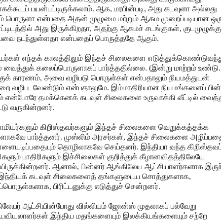
கக்கூடப் பயன்பட்டிருக்கலாம். ஆக, மரபின்படி, அது கடவுளா அல்லது
ம் பொருளா என்பதை அதன் முழுமை மற்றும் ஆகம முறைப்படியான ஒர
ட்டிடத்தில் அது இருக்கிறதா, அதற்கு ஆகமச் சடங்குகள், குடமுழுக்க
வை நடந்துள்ளதா என்பதைப் பொருத்ததே ஆகும்.
யர்கள் எந்தக் காலத்திலும் இந்தச் சிலைகளை எடுத்துக்கொண்டுவந்
ில் வைத்துக் கலைப்பொருளாகப் பார்த்ததில்லை. (இன்று மாற்றம் உண்டு.
குக் காரணம், அவை வழிபடு பொருள்கள் என்பதாலும் நியமத்துடன்
றை வழிபடவேண்டும் என்பதாலுமே. இம்மாதிரியான நியமங்களைப் பின்
ும் என்போரே தமக்கெனக் கடவுள் சிலைகளை உருவாக்கி வீட்டில் வைத்
்டு வருகின்றனர்.
ாமியர்களும் கிறிஸ்தவர்களும் இந்தச் சிலைகளை வெறுக்கத்தக்க
ாகவே பார்த்தனர். முஸ்லிம் அரசர்கள், இந்தச் சிலைகளை அழிப்பதை
ளையடிப்பதையும் தொழிலாகவே செய்தனர். இந்தியா வந்த கிறிஸ்தவப
ளும் பாதிரிகளும் இச்சிலைகள் குறித்துக் கீழானவிதத்திலேயே
யிருக்கின்றனர். ஆனால், பின்னர் ஆங்கிலேய ஆட்சியாளர்களாக இருந
, இந்தியக் கடவுள் சிலைகளைத் தங்களுடைய சொத்துகளாக,
பொருள்களாக, பிரிட்டனுக்கு எடுத்துச் சென்றனர்.
லேயர் ஆட்சியின்போது வில்லியம் ஜோன்ஸ் முதலாகப் பல்வேறு
ியவியலாளர்கள் இந்திய மதங்களையும் இலக்கியங்களையும் சற்றே