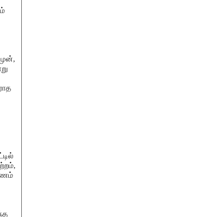
ம்
ுன்,
ாறு
வராத
்டில்
்றம்,
பணம்
ந்த