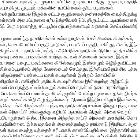
 சிலையையும் திருட முடியும், நபியின் முடியையும் திருட முடியும், புத்தர
யும் திருட முடியும். மக்களின் நம்பிக்கைக்குரிய படிமங்கள்
ந்துபோகாமல் இருக்க சட்டம் ஒழுங்கைத் தன்னகத்தே வைத்திருக்கு
ள்தான் அமைப்புகளை ஏற்படுத்தவேண்டும். திருடப்பட்ட படிமங்களைத்
்பிப் பெற அனைத்து சட்டபூர்வ ஏற்பாடுகளையும் அரசுகள் செய்யவேண்டு
 பழமை வாய்ந்த நாகரிகங்கள் உள்ள நாடுகள் மிகச் சிலவே. கிரேக்கம்,
லி, மெசபடோமியப் பகுதி நாடுகள், பாரசீகப் பகுதி, எகிப்து, சீனம், இந்
கிழக்காசிய நாடுகள், மத்திய அமெரிக்க நாடுகள் ஆகிய பகுதிகளில்
மளவு பண்டைய மதங்கள் சார்ந்த கடவுள் சிலைகள் உள்ளன. இதில்
ம்பாலான பழைய மதங்களை கிறிஸ்தவமும் இஸ்லாமும் அழித்துவிட்டன
தில் கம்யூனிசம் அந்த வேலையைச் செய்தது. இந்தியாவிலும் சில புத்
களிலும்தான் பண்டைய மதக் கடவுள்கள் இன்றும் கோவிலில்
கிறார்கள். எகிப்தின் சூரியக் கடவுள் சிலை இன்றைக்கு அந்நாட்டு
ைப் பொருத்தமட்டில் வெறும் கலைப்பொருள் மட்டுமே. ஈராக்கிலும்
டியே. சொல்லப்போனால் தாலிபன், ஐஸிஸ் போன்ற பழமைவாத வெறியர்க
றைக் கணக்கின்றி அழித்துள்ளனர். ஆனால் இந்தியாவிலும் இலங்கை
் தொடங்கி கிழக்காசிய புத்தமத நாடுகளிலும் உள்ள இந்து, புத்த, சம
ள் அந்நாட்டு மக்களுக்கு வழிபடு படிமங்கள் ஆகும். அவை வெறும்
்பொருள்கள் அல்ல. இதனை அந்தந்த நாட்டு அரசுகள் மனத்தில் கொ
்படுகின்றன. இந்த மதங்கள் அனைத்துக்கும் தாய்நாடு இந்தியா. ஆன
தன் தலைமைத்துவத்தைச் சரியாகக் காண்பிப்பதில்லை. இத்தாலிபோல
யாவும் இதற்கென ஒரு தனி துப்பறியும் அமைப்பை ஏற்படுத்தி, இந்தியக