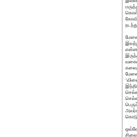
இல்ல
மருத்
கொள்ள
கோவி
நடந்த
மேலை
இவற்
என்ன,
இருந்
வகையி
கலைத்
மேலை 
‘விலை
இந்தி
செல்ல
செல்ல
பெரும
அவர்க
கொடு
ஒவ்வோ
சிலைக