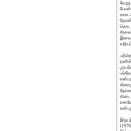
வேறு
போன்
உலக அ
தோன்ற
தொடங
சிலைக
இவை வ
எறியப
பத்த
தனிச்
முயற்
பல்வே
என்பத
கிணறு
தோண்
கிடை
எனவே,
என்ப
இது இ
(1970