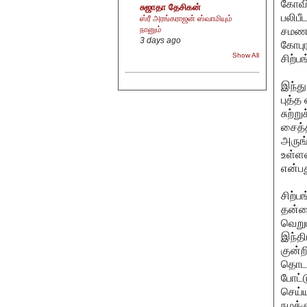
கோவில
சுஜாதா தேசிகன்
பலிபீ
ஸ்ரீ அரங்கராஜன் ஸ்வாமியும்
நானும்
சமணக
3 days ago
கோபு
Show All
சிற்ப
இந்த
புத்த
சுற்ற
சைத்
அருங்
உள்ளன
என்ப
சிற்ப
தன்மை
வெறு
இந்தி
குன்ற
தொடர
போட்
செய்
நமக்க