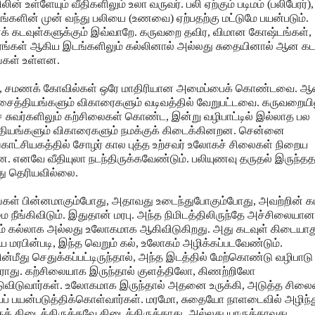
ின் உள்ளேயும் வீதிகளிலும் உலா வருவர். பலி ஏற்கும் படிமம் (பலிபேரர்),
டங்களின் முன் வந்து பலியை (உணவை) ஏற்பதற்கு மட்டுமே பயன்படும்.
் கடவுள்களுக்கும் இவ்வாறே. கருவறை தவிர, விமான கோஷ்டங்கள்,
ரங்கள் ஆகிய இடங்களிலும் கல்லினால் அல்லது சுதையினால் ஆன கட
ங்கள் உள்ளன.
ு, சமணக் கோவில்கள் ஒரே மாதிரியான அமைப்பைக் கொண்டவை. ஆ
 சைத்தியங்களும் விகாரைகளும் வடிவத்தில் வேறுபட்டவை. கருவறையில
ுச் சுவர்களிலும் கற்சிலைகள் கொண்ட, இன்று வழிபாட்டில் இல்லாத பல
தியங்களும் விகாரைகளும் நமக்குக் கிடைக்கினறன. சென்னை
காட்சியகத்தில் சோழர் கால புத்த உற்சவர் உலோகச் சிலைகள் நிறைய
. எனவே வீதியுலா நடந்திருக்கவேண்டும். பலியுணவு தருதல் இருந்த
து தெரியவில்லை.
ங்கள் பின்னமாகும்போது, அதாவது உடைந்துபோகும்போது, அவற்றின் க
 நீங்கிவிடும். இதுதான் மரபு. அந்த நிமிடத்திலிருந்தே அச்சிலையான
ம் கல்லாக அல்லது உலோகமாக ஆகிவிடுகிறது. அது கடவுள் கிடையாத
ய மரபின்படி, இந்த வெறும் கல், உலோகம் அழிக்கப்படவேண்டும்.
ின்மீது செதுக்கப்பட்டிருந்தால், அந்த இடத்தில் மேற்கொண்டு வழிபாடு
ாது. கற்சிலையாக இருந்தால் குளத்திலோ, கிணற்றிலோ
டுவிடுவார்கள். உலோகமாக இருந்தால் அதனை உருக்கி, அடுத்த சிலை
யப் பயன்படுத்திக்கொள்வார்கள். மரமோ, சுதையோ நாளடைவில் அழிந்
ுக் கிடைத்திருக்கவே கிடைத்திருக்காது. அல்லது யாருக்காவது