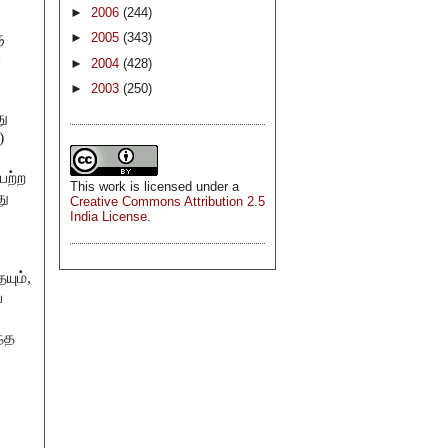
►
2006
(244)
ு
►
2005
(343)
ு
►
2004
(428)
►
2003
(250)
து
)
பற்ற
This
work
is licensed under a
து
Creative Commons Attribution 2.5
India License
.
யும்,
்
்த