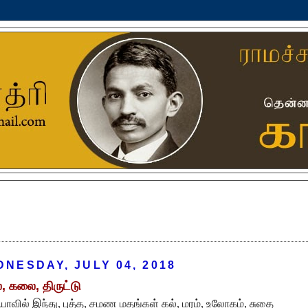
NESDAY, JULY 04, 2018
, கலை, திருட்டு
யாவில் இந்து, புத்த, சமண மதங்கள் கல், மரம், உலோகம், சுதை