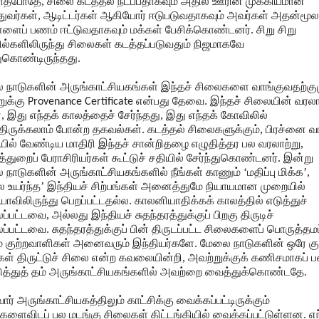
ாதபோதே, சிலை கடத்தல் நடப்பதாகவும் அதில் ஊரின் முக்கியமான
துவர்கள், ஆடிட்டர்கள் ஆகியோர் ஈடுபடுவதாகவும் அவர்கள் அதன்மூல
ைப் பணம் ஈட்டுவதாகவும் மக்கள் பேசிக்கொண்டனர். சிறு சிறு
ல்களிலிருந்து சிலைகள் கடத்தப்படுவதும் நிஜமாகவே
ுகொண்டிருந்தது.
 நாடுகளின் அருங்காட்சியகங்கள் இந்தச் சிலைகளை வாங்குவதற்கும
றுக்கு
என்பது தேவை. இந்தச் சிலையின் வரல
Provenance Certificate
 இது எந்தக் காலத்தைச் சேர்ந்தது, இது எந்தக் கோவிலில்
திருக்கலாம் போன்ற தகவல்கள். கடத்தல் சிலைகளுக்கும், பிரச்னை 
ல் வேண்டிய மாதிரி இந்தச் சான்றிதழை எழுதித்தர பல வரலாற்று,
துறைப் பேராசிரியர்கள் கூட்டுச் சதியில் சேர்ந்துகொண்டனர். இன்று
நாடுகளின் அருங்காட்சியகங்களில் நீங்கள் காணும் ‘மதிப்பு மிக்க’,
 உயர்ந்த’ இந்தியச் சிற்பங்கள் அனைத்துமே நியாயமான முறையில்
யாவிலிருந்து பெறப்பட்டதல்ல. காலனியாதிக்கக் காலத்தில் எடுத்துச்
ப்பட்டவை, அல்லது இந்தியச் சுதந்தரத்துக்குப் பிறகு திருடிச்
ப்பட்டவை. சுதந்தரத்துக்குப் பின் திருடப்பட்ட சிலைகளைப் பொருத்தமட
் குற்றவாளிகள் அனைவரும் இந்தியர்களே. மேலை நாடுகளின் ஒரே குற
ள் திருட்டுச் சிலை என்ற கவலையின்றி, அவற்றுக்குக் கணிசமாகப் 
த்துத் தம் அருங்காட்சியகங்களில் அவற்றை வைத்துக்கொண்டதே.
ர் அருங்காட்சியகத்திலும் காட்சிக்கு வைக்கப்பட்டிருக்கும்
ளைவிடப் பல மடங்கு சிலைகள் கிட்டங்கியில் வைக்கப்பட்டுள்ளன. எ