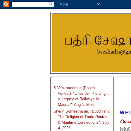
S Venkatraaman (Poochi
Venkat). "Lineside: The Origin
& Legacy of Railways in
Madras". Aug 1, 2026.
Sherin Someetharan. "Buddhism:
WED
The Religion of Trade Routes
சிலை
& Maritime Connections". July
4, 2026.
இந்தி