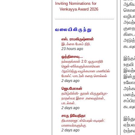
Inviting Nominations for
ஆகியவ
Venkayya Award 2026
கொண்
வழிபா
அவற்ற
குறைந
வலையிலிருந்து
கிடை
எஸ். ராமகிருஷ்ணன்
அடுத்
இடக்கை பேசும் நீதி.
கடவுள
23 hours ago
ஒத்திசைவு...
இந்தச
நல்லதங்காள் 2.0: ஒருமாதிரி
உதவி 
ஜென்-ஸீக்களுக்காகவென
இவற்
ஆரம்பித்து வழக்கமான பாணியில்
இன்று
போஸ்ட்-மாடர்ன் கதை சொல்லல்
2 days ago
உலோக
அக்க
ஜெயமோகன்
தமிழ்விக்கி- தூரன் விருதுவிழா-
மனத்த
நாதஸ்வர இசை .கலைஞர்கள்,
சம்பி
பாடல்கள்.
கடவு
2 days ago
சாரு நிவேதிதா
இந்து
தியாகராஜா: ஸ்பெஷல் எடிஷன்:
ஏற்பவ
மாணவர்களுக்கு
(உற்ச
2 days ago