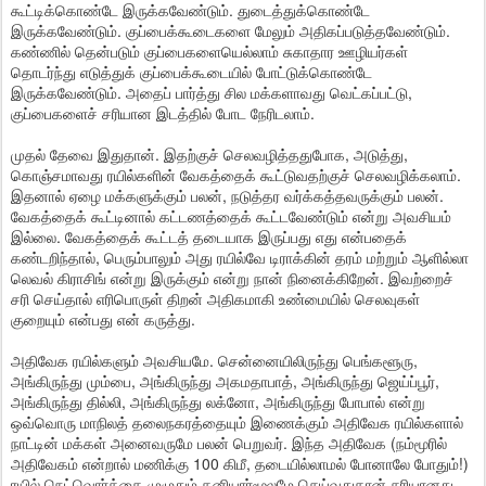
கூட்டிக்கொண்டே இருக்கவேண்டும். துடைத்துக்கொண்டே
இருக்கவேண்டும். குப்பைக்கூடைகளை மேலும் அதிகப்படுத்தவேண்டும்.
கண்ணில் தென்படும் குப்பைகளையெல்லாம் சுகாதார ஊழியர்கள்
தொடர்ந்து எடுத்துக் குப்பைக்கூடையில் போட்டுக்கொண்டே
இருக்கவேண்டும். அதைப் பார்த்து சில மக்களாவது வெட்கப்பட்டு,
குப்பைகளைச் சரியான இடத்தில் போட நேரிடலாம்.
முதல் தேவை இதுதான். இதற்குச் செலவழித்ததுபோக, அடுத்து,
கொஞ்சமாவது ரயில்களின் வேகத்தைக் கூட்டுவதற்குச் செலவழிக்கலாம்.
இதனால் ஏழை மக்களுக்கும் பலன், நடுத்தர வர்க்கத்தவருக்கும் பலன்.
வேகத்தைக் கூட்டினால் கட்டணத்தைக் கூட்டவேண்டும் என்று அவசியம்
இல்லை. வேகத்தைக் கூட்டத் தடையாக இருப்பது எது என்பதைக்
கண்டறிந்தால், பெரும்பாலும் அது ரயில்வே டிராக்கின் தரம் மற்றும் ஆளில்லா
லெவல் கிராசிங் என்று இருக்கும் என்று நான் நினைக்கிறேன். இவற்றைச்
சரி செய்தால் எரிபொருள் திறன் அதிகமாகி உண்மையில் செலவுகள்
குறையும் என்பது என் கருத்து.
அதிவேக ரயில்களும் அவசியமே. சென்னையிலிருந்து பெங்களூரு,
அங்கிருந்து மும்பை, அங்கிருந்து அகமதாபாத், அங்கிருந்து ஜெய்ப்பூர்,
அங்கிருந்து தில்லி, அங்கிருந்து லக்னோ, அங்கிருந்து போபால் என்று
ஒவ்வொரு மாநிலத் தலைநகரத்தையும் இணைக்கும் அதிவேக ரயில்களால்
நாட்டின் மக்கள் அனைவருமே பலன் பெறுவர். இந்த அதிவேக (நம்மூரில்
அதிவேகம் என்றால் மணிக்கு 100 கிமீ, தடையில்லாமல் போனாலே போதும்!)
ரயில் நெட்வொர்க்கை முழுதும் தனியார்மூலமே செய்வதுதான் சரியானது.