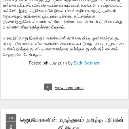
என்னை விட்டால், ரயில் நிலையங்களையும்கூடத் தனியாரே செய்துவிடலாம்
என்பேன். இந்த அதிவேக ரயில் நிலையங்கள் வழியாக எந்தத் தனியார்
நிறுவனமும் ரயில்களை ஓட்டலாம். டிக்கெட் கட்டணத்தை
நிர்ணயித்துக்கொள்ளலாம். கட் ரேட் சர்வீஸா, ஃபைவ் ஸ்டார் சர்வீஸா என்று
அவர்களே தீர்மானித்துக்கொள்ளலாம்.
அரசு, இப்போது இருக்கும் ரயில்வேயின் தரத்தை எப்படி முன்னேற்றுவது,
எப்படி ரயில் வண்டிகளின் எண்ணிக்கையைக் கூட்டுவது, எப்படி பாதுகாப்பை
அதிகப்படுத்துவது, எப்படி சுகாதாரத்தை உயர்த்துவது என்பதில் கவனம்
செலுத்தினாலே போதும்.
Posted
8th July 2014
by
Badri Seshadri
6
View comments
ஜெயமோகனின் மருத்துவம் குறித்த பதிவின்
JUL
2
நீட்சியாக...