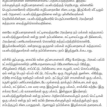
கழிப்பறைகளின் எண்ணிக்கையை அதிகப்படுத்தலாம். இந்திய
மக்களுக்குக் கழிப்பறைகளைப் பயன்படுத்தத் தெரியாது. ஏனெனில்
பெரும்பாலானோர் வீடுகளில் கழிப்பறைகளே கிடையாது. இருப்போர் வீட்டிலும்
பலர் அதனைப் பயன்படுத்துவதில்லை என்று புள்ளிவிவரங்கள்
தெரிவிக்கின்றன. பயன்படுத்துவோரில் பெரும்பாலானோர் அவற்றைச்
சுத்தமாக வைத்துக்கொள்வதில்லை.
எனவே கழிப்பறைகளைக் கட்டிவைத்தாலே அவற்றை நம் மக்கள் சுத்தமாகப்
பயன்படுத்துவார்கள் என்று நான் நம்பவில்லை. கட்டிவைப்பதுடன் நில்லாமல்,
அவற்றைப் பணியாளர்களைக் கொண்டு சுத்தப்படுத்திக்கொண்டே
இருக்கவேண்டும். என்றாவது ஒருநாள் மக்கள் கழிப்பறையைச் சுத்தமாகப்
பயன்படுத்துவார்கள் என்ற நம்பிக்கையை நாம் இழந்துவிடக்கூடாது.
எச்சில் துப்புவது, கையில் உள்ள குப்பைகளைக் கீழே போடுவது, அகலப் பரப்பி
உட்கார்ந்துகொண்டு புளியோதரையையும் பிரியாணியையும் பிரித்து,
கீழெல்லாம் சிந்தி, சாப்பிட்டு, அங்கேயை கை கழுவி, வாய் கொப்பளித்து,
ஏவ் என்று பெரும் ஏப்பம் விட்டு, அப்படியே ஒரு அழுக்குத் துண்டை விரித்து,
சற்றே சாய்ந்து உறங்கும் மக்கள் நாம். தட்டுமுட்டுச் சாமான்கள் ஒரு பக்கம்,
உருகி ஓடும் பனிப்பாளத்திடையே மூக்கைத் தாக்கும் மீன்கூடைகள் ஒரு
பக்கம், கட்டுக்கட்டாக வார மாத இதழ்கள் ஒரு பக்கம், சாக்கில் சுற்றிய இரு
சக்கர மோட்டார் வாகனங்கள் ஒரு பக்கம், இன்னுமா இவற்றைப்
பயன்படுத்துகிறார்கள் என்று நம்மை அதிசயிக்கவைக்கும் தகரப் பெட்டிகள்
ஒரு பக்கம் என்று நம் ஊர் ரயில் நிலையங்களுக்கும் சுத்தத்துக்கும் ஒரு
சம்பந்தமும் கிடையாதுதான். ஆனாலும் நம்பிக்கை இழக்காமல் தரையைக்