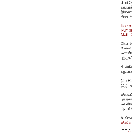
3. பி.
உருவாக
இணையத
கிடைக
Rompi
Number
Math C
அவர் இ
பேசும்
சொன்னா
புத்தக
4. ஸ்ர
உருவா
(அ) R
(ஆ) Ra
இவையி
புத்தக
வெளிவந
ஆராய்ச
5. சென
இங்கே 