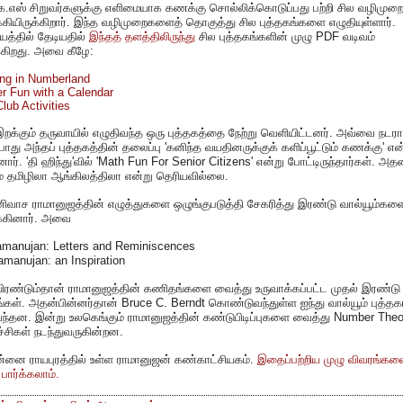
கே.எஸ் சிறுவர்களுக்கு எளிமையாக கணக்கு சொல்லிக்கொடுப்பது பற்றி சில வழிமு
்கியிருக்கிறார். இந்த வழிமுறைகளைத் தொகுத்து சில புத்தகங்களை எழுதியுள்ளார்.
்தில் தேடியதில்
இந்தத் தளத்திலிருந்து
சில புத்தகங்களின் முழு PDF வடிவம்
்கிறது. அவை கீழே:
ng in Numberland
 Fun with a Calendar
lub Activities
றக்கும் தருவாயில் எழுதிவந்த ஒரு புத்தகத்தை நேற்று வெளியிட்டனர். அவ்வை நடர
போது அந்தப் புத்தகத்தின் தலைப்பு 'கனிந்த வயதினருக்குக் களிப்பூட்டும் கணக்கு' என
ர். 'தி ஹிந்து'வில் 'Math Fun For Senior Citizens' என்று போட்டிருந்தார்கள். அத
ம் தமிழிலா ஆங்கிலத்திலா என்று தெரியவில்லை.
ீனிவாச ராமானுஜத்தின் எழுத்துகளை ஒழுங்குபடுத்தி சேகரித்து இரண்டு வால்யூம்கள
க்கினார். அவை
amanujan: Letters and Reminiscences
manujan: an Inspiration
ரண்டும்தான் ராமானுஜத்தின் கணிதங்களை வைத்து உருவாக்கப்பட்ட முதல் இரண்டு
ங்கள். அதன்பின்னர்தான் Bruce C. Berndt கொண்டுவந்துள்ள ஐந்து வால்யூம் புத்தக
்தன. இன்று உலகெங்கும் ராமானுஜத்தின் கண்டுபிடிப்புகளை வைத்து Number Theo
்சிகள் நடந்துவருகின்றன.
்னை ராயபுரத்தில் உள்ள ராமானுஜன் கண்காட்சியகம்.
இதைப்பற்றிய முழு விவரங்கள
பார்க்கலாம்.