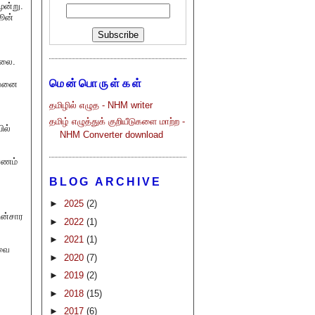
ூன்று.
ஜூன்
்லை.
மென்பொருள்கள்
ற்பனை
தமிழில் எழுத - NHM writer
தமிழ் எழுத்துக் குறியீடுகளை மாற்ற -
ில்
NHM Converter download
்ணம்
BLOG ARCHIVE
►
2025
(2)
ின்சார
►
2022
(1)
►
2021
(1)
ிவை
►
2020
(7)
►
2019
(2)
►
2018
(15)
►
2017
(6)