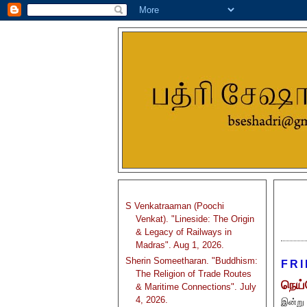
S Venkatraaman (Poochi
Venkat). "Lineside: The Origin
& Legacy of Railways in
Madras". Aug 1, 2026.
Sherin Someetharan. "Buddhism:
FRI
The Religion of Trade Routes
நெய்
& Maritime Connections". July
4, 2026.
இன்று 