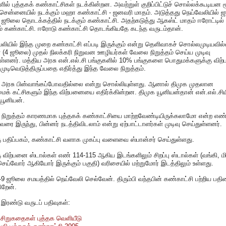
ில் புத்தகக் கண்காட்சிகள் நடக்கின்றன. அவற்றுள் குறிப்பிட்டுச் சொல்லக்கூடியன ம
சென்னையில் நடக்கும் மஹா கண்காட்சி - ஜனவரி மாதம். அடுத்தது நெய்வேலியில் 
 ஜூலை தொடக்கத்தில் நடக்கும் கண்காட்சி. அதற்கடுத்து ஆகஸ்ட் மாதம் ஈரோட்டில்
ம் கண்காட்சி. ஈரோடு கண்காட்சி தொடங்கியதே கடந்த வருடம்தான்.
லியில் இந்த முறை கண்காட்சி எப்படி இருக்கும் என்று தெளிவாகச் சொல்லமுடியவில
் (4 ஜூலை) முதல் நிலக்கரி நிறுவன ஊழியர்கள் வேலை நிறுத்தம் செய்ய முடிவு
ள்ளனர். மத்திய அரசு என்.எல்.சி பங்குகளில் 10% பங்குகளை பொதுமக்களுக்கு வி
முடிவெடுத்திருப்பதை எதிர்த்து இந்த வேலை நிறுத்தம்.
ய அரசு பின்வாங்கப்போவதில்லை என்று சொல்லியுள்ளது. ஆனால் திமுக முதலான
் கட்சிகளும் இந்த விற்பனையை எதிர்க்கின்றன. திமுக யூனியன்தான் என்.எல்.சிய
யூனியன்.
நிறுத்தம் காரணமாக புத்தகக் கண்காட்சியை மாற்றவேண்டியிருக்கலாமோ என்ற எண
ரை இருந்து, பின்னர் நடத்திவிடலாம் என்று ஏற்பாட்டாளர்கள் முடிவு செய்துள்ளனர்.
ு பதிப்பகம், கண்காட்சி வளாக முகப்பு வளைவை ஸ்பான்சர் செய்துள்ளது.
ு விற்பனை ஸ்டால்கள் எண் 114-115 ஆகிய இடங்களிலும் சிறப்பு ஸ்டால்கள் (வங்கி, ம
ெய்வோர் ஆகியோர் இருக்கும் பகுதி) வரிசையில் மற்றுமோர் இடத்திலும் உள்ளது.
-9 ஜூலை சமயத்தில் நெய்வேலி செல்வேன். திரும்பி வந்தபின் கண்காட்சி பற்றிய பத
ிறேன்.
இரண்டு வருடப் பதிவுகள்:
சிறுகதைகள் புத்தக வெளியீடு