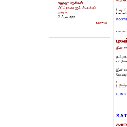
நெய்வே
சுஜாதா தேசிகன்
ஸ்ரீ அரங்கராஜன் ஸ்வாமியும்
தமிழ
நானும்
2 days ago
POST
Show All
புலவ
தினமண
தமிழக 
வாரிசு
இனி ய
போன்றவ
தமிழ
POST
SAT
கணக்