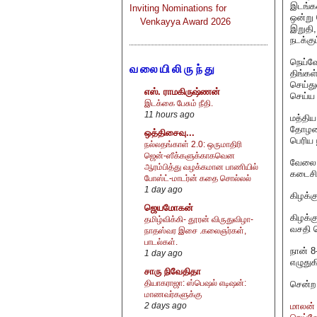
இடங்கள
Inviting Nominations for
ஒன்று 
Venkayya Award 2026
இறுதி,
நடக்கு
நெய்வே
வலையிலிருந்து
திங்கள
செய்து
எஸ். ராமகிருஷ்ணன்
செய்ய 
இடக்கை பேசும் நீதி.
11 hours ago
மத்தி
தோழமைக
ஒத்திசைவு...
பெரிய 
நல்லதங்காள் 2.0: ஒருமாதிரி
ஜென்-ஸீக்களுக்காகவென
வேலை 
ஆரம்பித்து வழக்கமான பாணியில்
கடைசிவ
போஸ்ட்-மாடர்ன் கதை சொல்லல்
1 day ago
கிழக்க
ஜெயமோகன்
கிழக்க
தமிழ்விக்கி- தூரன் விருதுவிழா-
வசதி ச
நாதஸ்வர இசை .கலைஞர்கள்,
பாடல்கள்.
நான் 8
1 day ago
எழுதுக
சாரு நிவேதிதா
தியாகராஜா: ஸ்பெஷல் எடிஷன்:
சென்ற 
மாணவர்களுக்கு
மாலன் 
2 days ago