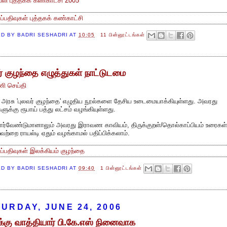
லி புத்தகக் கண்காட்சி 2005
்ப்பதிவுகள்
புத்தகக் கண்காட்சி
ED BY
BADRI SESHADRI
AT
10:05
11 பின்னூட்டங்கள்
ர் குழந்தை எழுத்துகள் நாட்டுடமை
ி செய்தி
அரசு 'புலவர் குழந்தை' எழுதிய நூல்களை தேசிய உடைமையாக்கியுள்ளது. அவரது
களுக்கு ரூபாய் பத்து லட்சம் வழங்கியுள்ளது.
ார்வேண்டுமானாலும் அவரது இராவண காவியம், திருக்குறள்/தொல்காப்பியம் உரைகள்
ற்றை ராயல்டி ஏதும் வழங்காமல் பதிப்பிக்கலாம்.
்ப்பதிவுகள்
இலக்கியம்
குழந்தை
ED BY
BADRI SESHADRI
AT
09:40
1 பின்னூட்டங்கள்
URDAY, JUNE 24, 2006
கு வாத்தியார் பி.கே.எஸ் நினைவாக