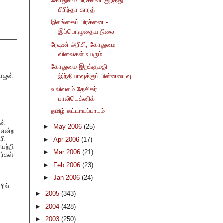
கோதுமை பிரச்னை குறித்து
பிரிந்தா காரத்
இலங்கைப் பிரச்னை -
இப்பொழுதைய நிலை
ரேஷன் அரிசி, கோதுமை
விலைகள் உயரும்
கோதுமை இறக்குமதி -
ராஜன்
இந்தியாவுக்குப் பின்னடைவு
வலிவலம் தேசிகர்
பாலிடெக்னிக்
தமிழ் கட்டாயப்பாடம்
ன்
►
May 2006
(25)
' என்ற
ரி
►
Apr 2006
(17)
பற்றி
►
Mar 2006
(21)
ர்கள்
►
Feb 2006
(23)
►
Jan 2006
(24)
ில்
►
2005
(343)
.
►
2004
(428)
►
2003
(250)