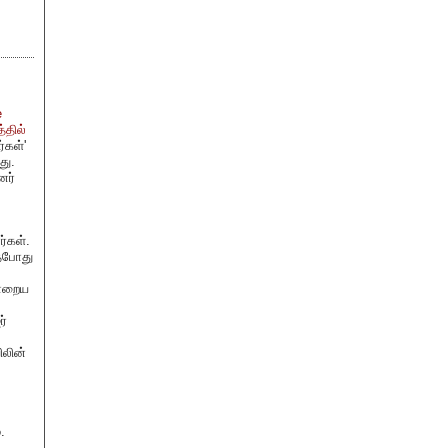
e
்தில்
்கள்'
து.
னர்
்கள்.
்தபோது
ன்றைய
ர்
ிலின்
.