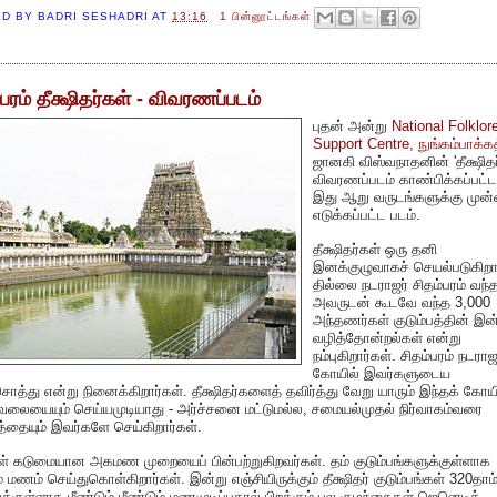
ED BY
BADRI SESHADRI
AT
13:16
1 பின்னூட்டங்கள்
பரம் தீக்ஷிதர்கள் - விவரணப்படம்
புதன் அன்று
National Folklor
Support Centre, நுங்கம்பாக்கத
ஜானகி விஸ்வநாதனின் 'தீக்ஷிதர
விவரணப்படம் காண்பிக்கப்பட்ட
இது ஆறு வருடங்களுக்கு முன்
எடுக்கப்பட்ட படம்.
தீக்ஷிதர்கள் ஒரு தனி
இனக்குழுவாகச் செயல்படுகிறார
தில்லை நடராஜர் சிதம்பரம் வந
அவருடன் கூடவே வந்த 3,000
அந்தணர்கள் குடும்பத்தின் இ
வழித்தோன்றல்கள் என்று
நம்புகிறார்கள். சிதம்பரம் நடராஜ
கோயில் இவர்களுடைய
ொத்து என்று நினைக்கிறார்கள். தீக்ஷிதர்களைத் தவிர்த்து வேறு யாரும் இந்தக் கோய
ேலையையும் செய்யமுடியாது - அர்ச்சனை மட்டுமல்ல, சமையல்முதல் நிர்வாகம்வரை
தையும் இவர்களே செய்கிறார்கள்.
் கடுமையான அகமண முறையைப் பின்பற்றுகிறவர்கள். தம் குடும்பங்களுக்குள்ளாக
ே மணம் செய்துகொள்கிறார்கள். இன்று எஞ்சியிருக்கும் தீக்ஷிதர் குடும்பங்கள் 320தாம்
க்குள்ளாக மீண்டும் மீண்டும் மணமுடிப்பதால் பிறக்கும் பல குழந்தைகள் ஜெனெடிக்