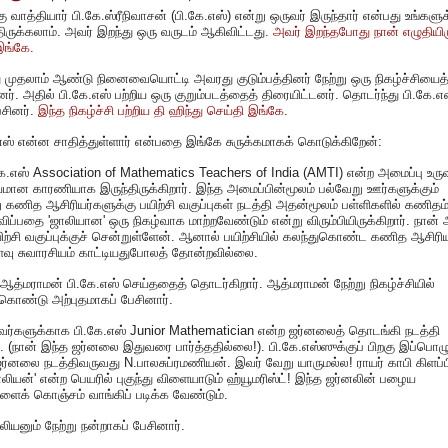
 வாத்தியார் பி.கே.ஸ்ரீநிவாசன் (பி.கே.எஸ்) என்று ஒருவர் இருந்தார் என்பது உங்களுக
திருக்கலாம். அவர் இறந்து ஒரு வருடம் ஆகிவிட்டது.
அவர் இறந்தபோது நான் எழுதியிர
இங்கே.
முதலாம் ஆண்டு நினைவையொட்டி அவரது குடும்பத்தினர் நேற்று ஒரு நிகழ்ச்சியைத
னர். அதில் பி.கே.எஸ் பற்றிய ஒரு குறும்படத்தைத் திரையிட்டனர். தொடர்ந்து பி.கே.எஸ
ேசினர்.
இந்த நிகழ்ச்சி பற்றிய தி ஹிந்து செய்தி இங்கே.
எஸ் என்ன சாதித்துள்ளார் என்பதை இங்கே சுருக்கமாகக் கொடுக்கிறேன்:
கே.எஸ் Association of Mathematics Teachers of India (AMTI) என்ற அமைப்பு உர
யமான காரணியாக இருந்திருக்கிறார். இந்த அமைப்பின்மூலம் பல்வேறு ஊர்களுக்கும்
 கணித ஆசிரியர்களுக்கு பயிற்சி வகுப்புகள் நடத்தி அதன்மூலம் பள்ளிகளில் கணிதம
ுவிப்பதை 'ஜாலியான' ஒரு நிகழ்வாக மாற்றவேண்டும் என்று விரும்பியிருக்கிறார். நான்
ிற்சி வகுப்புக்குச் சென்றுள்ளேன். ஆனால் பயிற்சியில் கலந்துகொண்ட கணித ஆசிரிய
வு சுவாரசியம் காட்டியதுபோலத் தோன்றவில்லை.
ஆத்மராமன் பி.கே.எஸ் செய்ததைத் தொடர்கிறார். ஆத்மராமன் நேற்று நிகழ்ச்சியில்
கொண்டு அற்புதமாகப் பேசினார்.
ுவர்களுக்காக பி.கே.எஸ் Junior Mathematician என்ற ஜர்னலைத் தொடங்கி நடத்தி
். (நான் இந்த ஜர்னலை இதுவரை பார்த்ததில்லை!). பி.கே.எஸ்ஸுக்குப் பிறகு இப்பொழ
ர்னலை நடத்திவருவது N.பாலசுப்ரமணியன். இவர் வேறு யாருமல்ல! ராயர் காபி கிளப்ப
லியன்' என்ற பெயரில் புகுந்து விளையாடும் ஹ்யூமரிஸ்ட்! இந்த ஜர்னலின் பழைய
ைக் கொஞ்சம் வாங்கிப் படிக்க வேண்டும்.
ியனும் நேற்று நன்றாகப் பேசினார்.