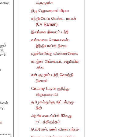
றைகளை
அருகருகே
நியூ ஹொரைசன் மீடியா
சந்திரசேகர வெங்கட ராமன்
(CV Raman)
இலங்கை நிலவரம் பற்றி
வங்காலை கொலைகள்:
ாஜன்
இந்தியாவின் நிலை
்று
புதுச்சேரிக்கு விமானச்சேவை
னால்
காஞ்சா அய்லய்யா, தருமியின்
பதிவு
ை
சன் குழுமம் பற்றி செவந்தி
நினான்
Creamy Layer குறித்து
கிருஷ்ணசாமி
தமிழகத்துக்கு திட்டக்குழு
ங்கள்
ry
நிதி
அரசியலமைப்பின் 93வது
சட்டத்திருத்தம்
ை
பெட்ரோல், டீசல் விலை ஏற்றம்