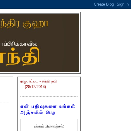
ராஜபாட்டை - தந்தி டிவி
(28/12/2014)
என் பதிவுகளை உங்கள்
அஞ்சலில் பெற
உங்கள் மின்னஞ்சல்: