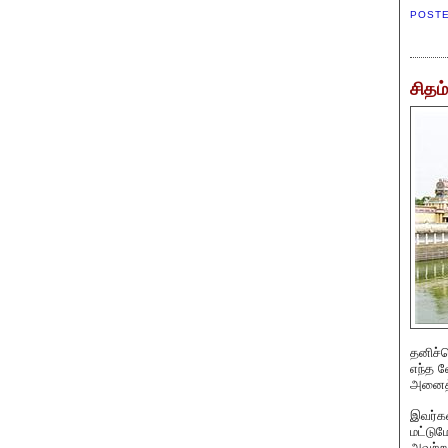
POST
சிதம்
தனிச்ச
எந்த வ
அனைத்
இவர்கள
மட்டும
அவற்று