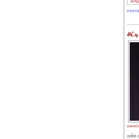
தமிழ
POST
சிட்
வலைப்ப
மூத்த 