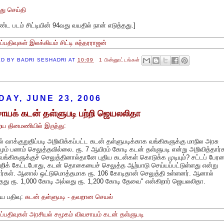
்து செய்தி
ண்ட படம் சிட்டியின் 94வது வயதில் நான் எடுத்தது.
]
்ப்பதிவுகள்
இலக்கியம்
சிட்டி
சுந்தரராஜன்
ED BY
BADRI SESHADRI
AT
10:09
1 பின்னூட்டங்கள்
DAY, JUNE 23, 2006
ாயக் கடன் தள்ளுபடி பற்றி ஜெயலலிதா
ய தினமணியில் இருந்து:
ல் வாக்குறுதிப்படி அறிவிக்கப்பட்ட கடன் தள்ளுபடிக்காக வங்கிகளுக்கு மாநில அரசு
ம் பணம் செலுத்தவில்லை. ரூ. 7 ஆயிரம் கோடி கடன் தள்ளுபடி என்று அறிவித்தார்க
்கிகளுக்குச் செலுத்தினால்தானே புதிய கடன்கள் கொடுக்க முடியும்? சட்டப் பேர
்றிக் கேட்டபோது, கடன் தொகையைச் செலுத்த ஆற்பாடு செய்யப்பட்டுள்ளது என்று
ார்கள். ஆனால் ஒட்டுமொத்தமாக ரூ. 106 கோடிதான் செலுத்தி உள்ளனர். ஆனால்
தது ரூ. 1,000 கோடி அல்லது ரூ. 1,200 கோடி தேவை" என்கிறார் ஜெயலலிதா.
ய பதிவு:
கடன் தள்ளுபடி - தவறான செயல்
்ப்பதிவுகள்
அரசியல்
சமூகம்
விவசாயம்
கடன்
தள்ளுபடி