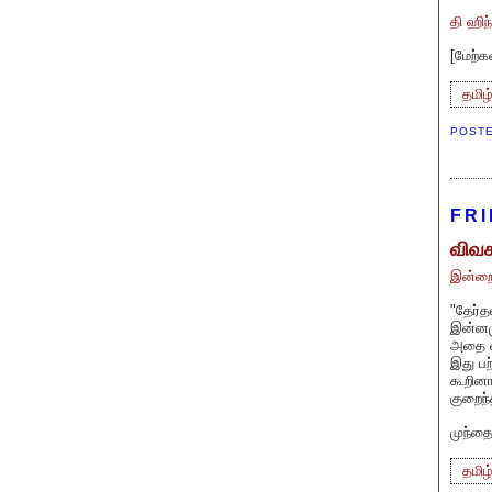
தி ஹிந
[
மேற்க
தமிழ
POST
FRI
விவச
இன்றை
"தேர்த
இன்னமு
அதை வங
இது பற
கூறின
குறைந்
முந்தை
தமிழ