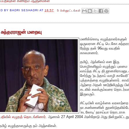
்ப்பதிவுகள்
கணிதம்
ஆளுமைகள்
ED BY
BADRI SESHADRI
AT
16:57
5 பின்னூட்டங்கள்
டி சுந்தரராஜன் மறைவு
மணிக்கொடி எழுத்தாளர்களுள்
ஒருவரான சிட்டி பெ.கோ.சுந்தர
நேற்று தன் 96வது வயதில்
காலமானார்.
தமிழ், ஆங்கிலம் என இரு
மொழிகளிலும் எழுத்துப் புலமை
வாய்ந்த சிட்டி தி.ஜானகிராமனுட
சேர்ந்து 'நடந்தாய் வாழி காவேரி
புத்தகத்தை எழுதியுள்ளார். காவி
ஆற்றை அதன் ஊற்றிலிருந்து பின்
கடலில் கலக்கும்வரை தொடர்வா
இருவரும்.
சிட்டியின் வாழ்க்கை வரலாற்றை
நா.கண்ணனின் தூண்டுதலில்பேர
'கடலோடி' நரசய்யா தொடராக
திவில் எழுதத் தொடங்கினார்.
ஆனால் 27 April 2004 அன்றோடு அது நின்றுவிட்டது
தமிழ் எழுத்தாளருக்கு நம் அஞ்சலிகள்.