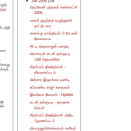
▼
Jun 2006
(29)
்குத்
நெய்வேலி புத்தகக் கண்காட்சி
ுந்த
2006
புலவர் குழந்தை எழுத்துகள்
்
நாட்டுடமை
் பற்றி
கணக்கு வாத்தியார் பி.கே.எஸ்
நினைவாக
சிட்டி சுந்தரராஜன் மறைவு
ுவாக
விவசாயக் கடன் தள்ளுபடி
பற்றி ஜெயலலிதா
்
 அவரது
சிதம்பரம் தீக்ஷிதர்கள் -
ர்கள்
விவரணப்படம்
மின்சார இருசக்கர வண்டி
சுப்ரமண்ய ராஜு கதைகள்
இலங்கை நிலவரம் - Update
ுது
கடன் தள்ளுபடி - தவறான
ில்
செயல்
சிதம்பரம் தீக்ஷிதர்கள் பற்றிய
ஆவணப்படம்
வியாழனும்செவ்வாயும் சனியும்