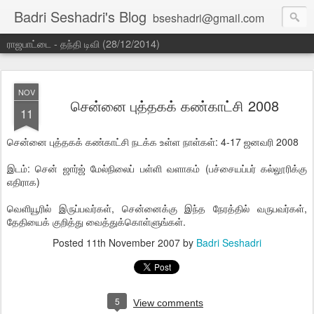
Badri Seshadri's Blog
bseshadri@gmail.com
ராஜபாட்டை - தந்தி டிவி (28/12/2014)
NOV
சென்னை புத்தகக் கண்காட்சி 2008
11
சென்னை புத்தகக் கண்காட்சி நடக்க உள்ள நாள்கள்: 4-17 ஜனவரி 2008
இடம்: சென் ஜார்ஜ் மேல்நிலைப் பள்ளி வளாகம் (பச்சையப்பர் கல்லூரிக்கு
எதிராக)
வெளியூரில் இருப்பவர்கள், சென்னைக்கு இந்த நேரத்தில் வருபவர்கள்,
தேதியைக் குறித்து வைத்துக்கொள்ளுங்கள்.
Posted
11th November 2007
by
Badri Seshadri
5
View comments