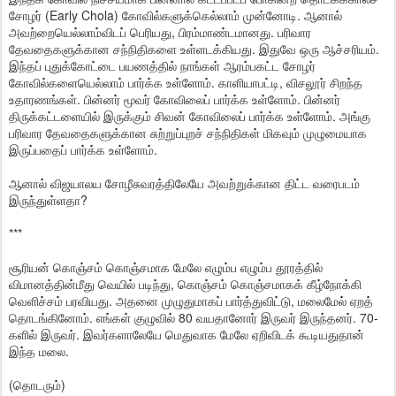
சோழர் (Early Chola) கோவில்களுக்கெல்லாம் முன்னோடி. ஆனால்
அவற்றையெல்லாம்விடப் பெரியது, பிரம்மாண்டமானது. பரிவார
தேவதைகளுக்கான சந்நிதிகளை உள்ளடக்கியது. இதுவே ஒரு ஆச்சரியம்.
இந்தப் புதுக்கோட்டை பயணத்தில் நாங்கள் ஆரம்பகட்ட சோழர்
கோவில்களையெல்லாம் பார்க்க உள்ளோம். காளியாபட்டி, விசலூர் சிறந்த
உதாரணங்கள். பின்னர் மூவர் கோவிலைப் பார்க்க உள்ளோம். பின்னர்
திருக்கட்டளையில் இருக்கும் சிவன் கோவிலைப் பார்க்க உள்ளோம். அங்கு
பரிவார தேவதைகளுக்கான சுற்றுப்புறச் சந்நிதிகள் மிகவும் முழுமையாக
இருப்பதைப் பார்க்க உள்ளோம்.
ஆனால் விஜயாலய சோழீசுவரத்திலேயே அவற்றுக்கான திட்ட வரைபடம்
இருந்துள்ளதா?
***
சூரியன் கொஞ்சம் கொஞ்சமாக மேலே எழும்ப எழும்ப தூரத்தில்
விமானத்தின்மீது வெயில் படிந்து, கொஞ்சம் கொஞ்சமாகக் கீழ்நோக்கி
வெளிச்சம் பரவியது. அதனை முழுதுமாகப் பார்த்துவிட்டு, மலைமேல் ஏறத்
தொடங்கினோம். எங்கள் குழுவில் 80 வயதானோர் இருவர் இருந்தனர். 70-
களில் இருவர். இவர்களாலேயே மெதுவாக மேலே ஏறிவிடக் கூடியதுதான்
இந்த மலை.
(தொடரும்)