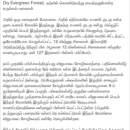
Dry Evergreen Forest). நடுவில் கொண்டுவந்து வைத்ததுபோன்ற
கருங்கல் மலைகள்.
அதில் ஒரு மலைதான் மேலமலை. அதில் ஏற்கெனவே சமணர் குடகு என்ற
குடைவரைக் கோவில் இருந்தது. இதற்கு சமணர் குடகு என்று அவ்வூர்ப்
பகுதியில் பெயர் இருந்தாலும், உள்ளே கருவறையில் சிவனுக்கு ஆவுடை
உள்ளது. அதைவிட ஆச்சரியம் இதன் அர்தமண்டபத்தில் சுவரில் கிட்டத்தட்ட
ஒரேமாதிரியாக செதுக்கப்பட்ட 12 விஷ்ணு சிலைகள். இம்மாதிரி
அடுத்தடுத்து நிற்கும் மிக அழகான 12 விண்ணவர் சிலைகளை எங்குமே
காணமுடியாது. ஏன் 12? இதனைப் பின்னர் பார்ப்போம்.
நாம் முதலில் பார்க்கவந்திருப்பது விஜயாலய சோழீசுவரத்தை. பதிணெண்கீழ்
விண்ணகரம் குகைக்கு நேர் எதிராக உள்ள இடத்தைச் சமமாக ஆக்கி,
மேற்கு நோக்கிப் பார்க்கும் இந்தக் கட்டுமானக் கோவில் முத்தரையர்களால்
உருவாக்கப்பட்டுள்ளது. அப்போதுதான் பல்லவர்களின் இறுதிக் காலமும்
விஜயாலயன் தலைமையிலான சோழர்களின் ஆரம்பக்காலமுமான 9-ம்
நூற்றாண்டின் இடைப்பகுதி. பல்லவர்கள்கீழ் குறுநில மன்னர்களாக
இருந்துவந்த முத்தரையர்களும் கட்சி மாறிய காலம். விஜயாலயன் பெயர்
இந்தக் கோவிலில் இருக்கும் கல்வெட்டுகளில் நேரடியாகக்
காணப்படுவதில்லை என்றாலும் பின்னர் வெட்டப்பட்டுள்ள (அருகில்
நடந்துவரும் பாதையில் உள்ள) பிற கல்வெட்டுகள் இந்தக் கோவிலை
விஜயாலய சோழீசுவரம் என்றே அழைக்கின்றன.
இந்தக் கோவில் நிச்சயமாக பின்னால் கட்டப்படப் போகின்ற தொடக்ககாலச்