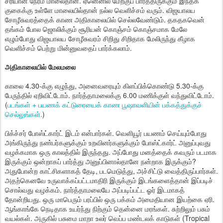
சரியான நேரம் மாலைதான். ஏனெனில் மேற்குப் பார்த்திருக்கும் இந்தக்
குகைக்கு உள்ளே மாலையில்தான் நல்ல வெளிச்சம் வரும். விஜயாலய
சோழீசுவரத்தைக் காண அதிகாலையில் செல்லவேண்டும். தகதகவென்
தங்கம் போல ஜொலிக்கும் சூரியன் கொஞ்சம் கொஞ்சமாக மேலே
எழும்போது விஜயாலய சோழீசுவரம் சிறிது சிறிதாக மேலிருந்து கீழாக
வெளிச்சம் பெற்று மின்னுவதைப் பார்க்கலாம்.
அதிகாலையில் மேலமலை
காலை 4.30-க்கு எழுந்து, அனைவரையும் கிளப்பிக்கொண்டு 5.30-க்கு
பேருந்தில் ஏறிவிட்டோம். நார்த்தாமலைக்கு 6.00 மணிக்குள் வந்துவிட்டோம்.
(
படங்கள் + பயணக் கட்டுரையைக் காண பூஷாவளியின் பக்கத்துக்குச்
செல்லுங்கள்.
)
பிக்ச்சர் போஸ்ட்கார்ட் இடம் என்பார்கள். வெளியூர் பயணம் செய்யும்போது
அங்கிருந்து நண்பர்களுக்கும் உறவினர்களுக்கும் போஸ்ட்கார்ட் அனுப்புவது
வழக்கமாக ஒரு காலத்தில் இருந்தது. அப்போது மனத்தைக் கவரும் படமாக
இருக்கும் ஒன்றாகப் பார்த்து அனுப்பினால்தானே நன்றாக இருக்கும்?
அதுபோன்ற காட்சிகளாகத் தேடி, படமெடுத்து, அச்சிட்டு வைத்திருப்பார்கள்.
அதற்கெனவே உருவாக்கப்பட்டமாதிரி இருக்கும் இடங்களைத்தான் இப்படிச்
சொல்வது வழக்கம். நார்த்தாமலையே அப்படிப்பட்ட ஓர் இடமாகத்
தோன்றியது. ஒரு மாபெரும் பரப்பில் ஒரு பக்கம் அமைதியான இயற்கை ஏரி.
ஆங்காங்கே நெடிதாக உயர்ந்து நிற்கும் தென்னை மரங்கள். சுற்றிலும் பசும்
வயல்கள். அருகில் பசுமை மாறா உலர் வெப்ப மண்டலக் காடுகள் (Tropical