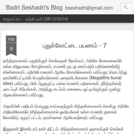
Badri Seshadri's Blog
bseshadri@gmail.com
ராஜபாட்டை - தந்தி டிவி (28/12/2014)
FEB
புதுக்கோட்டை பயணம் - 7
9
நார்த்தாமலைப் பகுதிக்குச் செல்வதன் நோக்கம், அங்கே மேலமலையில்
உள்ள விஜயாலய சோழீசுவரம், சமணர் குடகு எனப்படும் பதிணெண்கீழ்
விண்ணகரம், பழியிலி ஈசுவரம் ஆகிய கோவில்களைப் பார்ப்பது; தொடர்ந்து
தாயினிப்பட்டியில் பெருங்கற்காலப் புதைவிடங்களை (Megalithic burial
sites) பார்ப்பது, பின் ஆளுருட்டி மலை சமணப் படுகைகள், தீர்த்தங்கரர்
புடைப்புச் சிற்பங்கள், அடுத்து கடம்பர் மலையை ஒட்டியிருக்கும் மூன்று
ஆலயங்களைப் பார்ப்பது.
அதன்பின் மதியம் பொழுது சாய்வதற்குள் சித்தன்னவாசல் சென்று அங்கே
அறிவர்கோவில் (சித்தன்னவாசல் ஓவியங்கள் உள்ள சமணர் குகைக்
கோவில்), ஏழடிப் பட்டம், நவச்சுனை ஆகியவற்றைப் பார்ப்பது.
இதுதான் இரண்டாம் நாள் திட்டம். சித்தன்னவாசல் குகைக்குச் செல்லச்