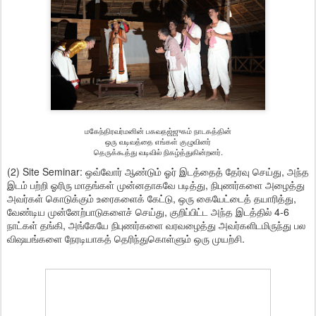
மகேந்திரவர்மனின் பகவதஜ்ஜுகம் நாடகத்தின்
ஒரு வடிவத்தை எங்கள் குழுவினர்
தெருக்கூத்து வடிவில் நிகழ்த்துகின்றனர்.
(2) Site Seminar: ஒவ்வோர் ஆண்டும் ஓர் இடத்தைத் தேர்வு செய்து, அந்த
இடம் பற்றி ஓரிரு மாதங்கள் முன்னதாகவே படித்து, நிபுணர்களை அழைத்து
அவர்கள் கொடுக்கும் உரைகளைக் கேட்டு, ஒரு கையேட்டைத் தயாரித்து,
வேண்டிய முன்னேற்பாடுகளைச் செய்து, குறிப்பிட்ட அந்த இடத்தில் 4-6
நாட்கள் தங்கி, அங்கேயே நிபுணர்களை வரவழைத்து அவர்களிடமிருந்து பல
விஷயங்களை நேரடியாகத் தெரிந்துகொள்ளும் ஒரு முயற்சி.