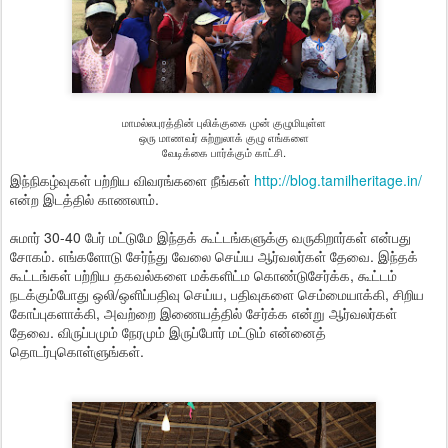
மாமல்லபுரத்தின் புலிக்குகை முன் குழுமியுள்ள
ஒரு மாணவர் சுற்றுலாக் குழு எங்களை
வேடிக்கை பார்க்கும் காட்சி.
இந்நிகழ்வுகள் பற்றிய விவரங்களை நீங்கள்
http://blog.tamilheritage.in/
என்ற இடத்தில் காணலாம்.
சுமார் 30-40 பேர் மட்டுமே இந்தக் கூட்டங்களுக்கு வருகிறார்கள் என்பது
சோகம். எங்களோடு சேர்ந்து வேலை செய்ய ஆர்வலர்கள் தேவை. இந்தக்
கூட்டங்கள் பற்றிய தகவல்களை மக்களிட்ம கொண்டுசேர்க்க, கூட்டம்
நடக்கும்போது ஒலி/ஒளிப்பதிவு செய்ய, பதிவுகளை செம்மையாக்கி, சிறிய
கோப்புகளாக்கி, அவற்றை இணையத்தில் சேர்க்க என்று ஆர்வலர்கள்
தேவை. விருப்பமும் நேரமும் இருப்போர் மட்டும் என்னைத்
தொடர்புகொள்ளுங்கள்.