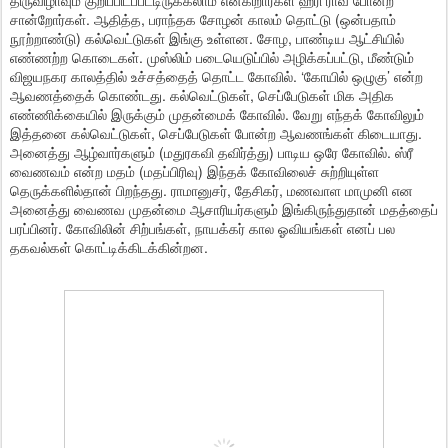
திருவிழாவும் குறிப்பிடப்பட்டிருக்கலாம் என்கிறார்கள் ஹரி ராவ் போன்ற
சான்றோர்கள். ஆதித்த, பராந்தக சோழன் காலம் தொட்டு (ஒன்பதாம்
நூற்றாண்டு) கல்வெட்டுகள் இங்கு உள்ளன. சோழ, பாண்டிய ஆட்சியில்
எண்ணற்ற கொடைகள். முஸ்லிம் படையெடுப்பில் அழிக்கப்பட்டு, மீண்டும்
விஜயநகர காலத்தில் உச்சத்தைத் தொட்ட கோவில். ‘கோயில் ஒழுகு’ என்ற
ஆவணத்தைக் கொண்டது. கல்வெட்டுகள், செப்பேடுகள் மிக அதிக
எண்ணிக்கையில் இருக்கும் முதன்மைக் கோவில். வேறு எந்தக் கோவிலும்
இத்தனை கல்வெட்டுகள், செப்பேடுகள் போன்ற ஆவணங்கள் கிடையாது.
அனைத்து ஆழ்வார்களும் (மதுரகவி தவிர்த்து) பாடிய ஒரே கோவில். ஸ்ரீ
வைணவம் என்ற மதம் (மதப்பிரிவு) இந்தக் கோவிலைச் சுற்றியுள்ள
தெருக்களில்தான் பிறந்தது. ராமானுசர், தேசிகர், மணவாள மாமுனி என
அனைத்து வைணவ முதன்மை ஆசாரியர்களும் இங்கிருந்துதான் மதத்தைப்
பரப்பினர். கோவிலின் சிற்பங்கள், நாயக்கர் கால ஓவியங்கள் எனப் பல
தகவல்கள் கொட்டிக்கிடக்கின்றன.