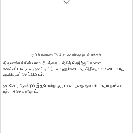
குடுமியான்மலையில் பேரா. சுவாமிநாதனுடன் நாங்கள்.
திருவரங்கத்தின் பாரம்பரியத்தைப் பற்றித் தெரிந்துகொள்ள,
கல்வெட்டாளர்கள், ஓவிய, சிற்ப வல்லுநர்கள், மத அறிஞர்கள் எனப் பலரது
உதவியுடன் செல்கிறோம்.
ஒவ்வோர் ஆண்டும் இதுபோன்ற ஒரு பயணத்தை ஜனவரி மாதம் நாங்கள்
ஏற்பாடு செய்கிறோம்.