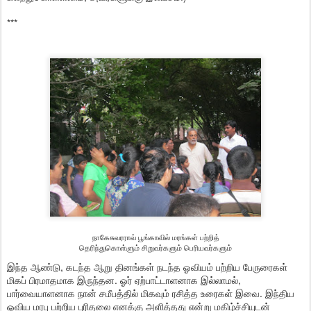
***
நாகேசுவரராவ் பூங்காவில் மரங்கள் பற்றித்
தெரிந்துகொள்ளும் சிறுவர்களும் பெரியவர்களும்
இந்த ஆண்டு, கடந்த ஆறு தினங்கள் நடந்த ஓவியம் பற்றிய பேருரைகள்
மிகப் பிரமாதமாக இருந்தன. ஓர் ஏற்பாட்டாளனாக இல்லாமல்,
பார்வையாளனாக நான் சமீபத்தில் மிகவும் ரசித்த உரைகள் இவை. இந்திய
ஓவிய மரபு பற்றிய புரிதலை எனக்கு அளித்தது என்று மகிழ்ச்சியுடன்