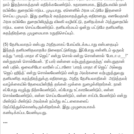
நாம் இதற்காகத்தான் எதிர்க்கவேண்டும். உதாரணமாக, இந்தியாவில் நான்
ரயில்வே துறையில் ஈடுபட முடியாது. ஏனெனில் அரசு மட்டுமே இதனைச்
செய்ய முடியும். இது தனிநபர் சுதந்தரவாதத்துக்கு எதிரானது. எனவேதான்
அரசு ரயில்வே துறையிலிருந்து விலகி வழிவிட்டு, தனிநபர்கள் அத்துறையில்
ஈடுபட வகை செய்யவேண்டும். தனியார்மயம் ஒன்று மட்டுமே தனிமனித
சுதந்திரத்தை முழுமையாக உறுதிசெய்யும்.
(5) தேசியவாதம் என்பது அதீதமாகப் போய்விடக்கூடாது என்பதையும்
இந்தத் தனிமனிதவாதமே நிலைநாட்டுகிறது. இப்போது என்னிடம் ஒருவர்
வந்து “பாரத் மாதா கீ ஜெய்” என்று சொல் என்று சொன்னால் ‘போடா ம__!”
என்றுதான் சொல்வேன். ‘நீ யார் என்னை வற்புறுத்துவதற்கு’ என்பதுதான்
என் பதில். ஒவைசியோ வாரிஸ் பட்டானோ ‘பாரத் மாதா கீ ஜெய்’ அல்லது
‘ஜெய் ஹிந்த்’ என்று சொல்லவேண்டும் என்று அவர்களை வற்புறுத்துவது
தனிமனித சுதந்திரத்துக்கு எதிரானது. அதீத தேசியவாதிகள் அடுத்தவர்
வாழ்க்கையில் தேவையின்றித் தங்கள் மூக்கை நுழைக்கிறார்கள். நான்
எப்போது எழுந்து நிற்கவேண்டும், எப்போது உட்காரவேண்டும், என்ன
சொல்லவேண்டும், என்ன செய்யவேண்டும், என்ன சாப்பிடவேண்டும் என்று
மீண்டும் மீண்டும் அவர்கள் நம்மீது கட்டளைகளைப்
பிறப்பித்துக்கொண்டிருக்கிறார்கள். இது முழுமையாகக்
கண்டிக்கப்படவேண்டியது.
***