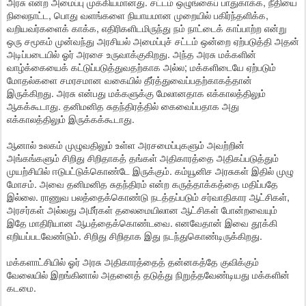
அரசு என்ற அமைப்பு முக்கியமானது. சட்டம் ஒழுங்கைப் பாதுகாக்க, நீதியை
நிலைநாட்ட, பொது வளங்களை நியாயமான முறையில் பகிர்ந்தளிக்க,
வறியவர்களைக் காக்க, எதிரிகளிடமிருந்து நம் நாட்டைக் காப்பாற்ற என்று
ஒரு சமூகம் முன்வந்து அரசியல் அமைப்புச் சட்டம் ஒன்றை ஏற்படுத்தி அதன்
அடிப்படையில் ஓர் அரசை உருவாக்குகிறது. அந்த அரசு மக்களின்
வாழ்க்கையைக் கட்டுப்படுத்துவதற்காக அல்ல; மக்களிடையே ஏற்படும்
மோதல்களை சமரசமான வகையில் தீர்த்துவைப்பதற்காகத்தான்
இருக்கிறது. அரசு என்பது மக்களுக்கு மேலானதாக எக்காலத்திலும்
ஆகக்கூடாது. தனிமனித சுதந்திரத்தில் கைவைப்பதாக அது
எக்காலத்திலும் இருக்கக்கூடாது.
ஆனால் உலகம் முழுவதிலும் உள்ள அரசமைப்புகளும் அவற்றின்
அங்கங்களும் சிறிது சிறிதாகத் தங்கள் அதிகாரத்தை அதிகப்படுத்தும்
முயற்சியில் ஈடுபட்டுக்கொண்டே இருக்கும். கம்யூனிச அரசுகள் இதில் முழு
மோசம். அவை தனிமனித சுதந்திரம் என்ற கருத்தாக்கத்தை மதிப்பதே
இல்லை. ராணுவ பலத்தைக்கொண்டு நடத்தப்படும் சர்வாதிகார ஆட்சிகள்,
அரசர்கள் அல்லது அமீர்கள் தலைமையிலான ஆட்சிகள் போன்றவையும்
இதே மாதிரியான ஆபத்தைக்கொண்டவை. எனவேதான் இவை தூக்கி
எறியப்படவேண்டும். சிறிது சிறிதாக இது நடந்துகொண்டிருக்கிறது.
மக்களாட்சியில் ஓர் அரசு அதிகாரத்தைத் தன்னகத்தே குவிக்கும்
வேலையில் இறங்கினால் அதனைத் தடுத்து நிறுத்தவேண்டியது மக்களின்
கடமை.