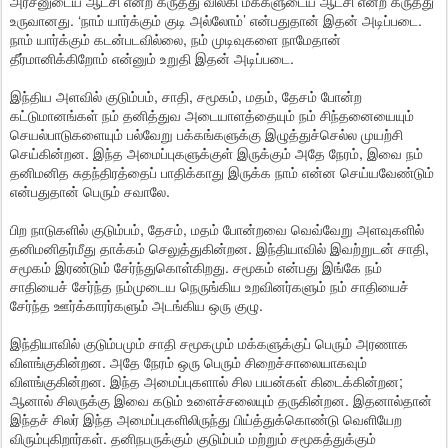
அரசனுடைய ஆட்சி என்ற கருத்து விலகி மக்களுடைய ஆட்சி என்ற கருத்து
உருவானது. ‘நாம் யார்க்கும் குடி அல்லோம்’ என்பதுதான் இதன் அடிப்படை.
நாம் யார்க்கும் கடன்படவில்லை, நம் முடிவுகளை நாமேதான்
தீர்மானிக்கிறோம் என்னும் உறுதி இதன் அடிப்படை.
இந்திய அளவில் குடும்பம், சாதி, சமூகம், மதம், தேசம் போன்ற
கட்டுமானங்கள் நம் தனித்துவ அடையாளத்தையும் நம் சிந்தனையையும்
செயல்பாடுகளையும் பல்வேறு பக்கங்களுக்கு இழுத்துச்செல்ல முயற்சி
செய்கின்றன. இந்த அமைப்புகளுக்குள் இருக்கும் அதே நேரம், இவை நம்
தனிமனித சுதந்திரத்தைப் பாதிக்காது இருக்க நாம் என்ன செய்யவேண்டும்
என்பதுதான் பெரும் சவாலே.
பிற நாடுகளில் குடும்பம், தேசம், மதம் போன்றவை வெவ்வேறு அளவுகளில்
தனிமனிதர்மீது தாக்கம் செலுத்துகின்றன. இந்தியாவில் இவற்றுடன் சாதி,
சமூகம் இரண்டும் சேர்ந்துகொள்கிறது. சமூகம் என்பது இங்கே நம்
சாதியைச் சேர்ந்த நம்முடைய நெருங்கிய உறவினர்களும் நம் சாதியைச்
சேர்ந்த ஊர்க்காரர்களும் அடங்கிய ஒரு குழு.
இந்தியாவில் குடும்பமும் சாதி சமூகமும் மக்களுக்குப் பெரும் அரணாக
விளங்குகின்றன. அதே நேரம் ஒரு பெரும் சிறைச்சாலையாகவும்
விளங்குகின்றன. இந்த அமைப்புகளால் சில பயன்கள் கிடைக்கின்றன;
ஆனால் சிலருக்கு இவை கடும் உளைச்சலையும் தருகின்றன. இதனால்தான்
இந்தச் சிலர் இந்த அமைப்புகளிலிருந்து பிய்த்துக்கொண்டு வெளியேற
விரும்புகிறார்கள். தனிநபருக்கும் குடும்பம் மற்றும் சமூகத்துக்கும்