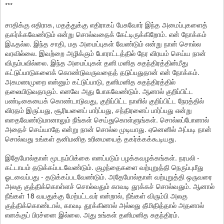
***
சாதிக்கு எதிராக, மதத்துக்கு எதிராகப் பேசுவோர் இந்த அமைப்புகளைத்
தகர்க்கவேண்டும் என்று சொல்வதைக் கேட்டிருக்கிறோம். என் நோக்கம்
இஃதல்ல. இந்த சாதி, மத அமைப்புகள் வேண்டும் என்று நான் சொல்ல
வரவில்லை. இவற்றை அழிக்கும் போராட்டத்தில் நேர விரயம் செய்ய நான்
விரும்பவில்லை. இந்த அமைப்புகள் தனி மனித சுதந்திரத்தின்மீது
கட்டுப்பாடுகளைக் கொண்டுவருவதைத் தடுப்பதுதான் என் நோக்கம்.
அகமணமுறை என்னும் கட்டுப்பாடு, தனிமனித சுதந்திரத்தில்
தலையிடுவதாகும். எனவே அது போகவேண்டும். ஆனால் குறிப்பிட்ட
பண்டிகையைக் கொண்டாடுவது, குறிப்பிட்ட நாளில் குறிப்பிட்ட நேரத்தில்
விரதம் இருப்பது, சூரியனைப் பார்ப்பது, சந்திரனைப் பார்ப்பது என்று
எதைவேண்டுமானாலும் நீங்கள் செய்துகொள்ளுங்கள். சொல்லப்போனால்
அதைச் செய்யாதே என்று நான் சொல்ல முடியாது. ஏனெனில் அப்படி நான்
சொல்வது உங்கள் தனிமனித உரிமையைத் தகர்க்கக்கூடியது.
இதேபோல்தான் மூடநம்பிக்கை எனப்படும் பழக்கவழக்கங்கள். நரபலி -
கட்டாயம் தடுக்கப்படவேண்டும். குழந்தைகளை வற்புறுத்தி நெருப்புமீது
ஓடவைப்பது - தடுக்கப்படவேண்டும். அதேபோல்தான் வற்புறுத்தி ஒருவரை
அலகு குத்திக்கொள்ளச் சொல்வதும் காவடி தூக்கச் சொல்வதும். ஆனால்
நீங்கள் 18 வயதுக்கு மேற்பட்டவர் என்றால், நீங்கள் விரும்பி அலகு
குத்திக்கொண்டால், காவடி தூக்கினால் அல்லது தீமிதித்தால் அதனால்
எனக்குப் பிரச்னை இல்லை. அது உங்கள் தனிமனித சுதந்திரம்.