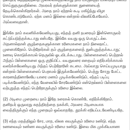
செய்துதருவதில்லை. அவரவர் தங்களுக்கான துணையைத்
தேடிக்கொள்கிறார்கள். அதை நாம் ஏற்றால் கூடி மகிழ்ந்து விழா
கொண்டாடுவோம். ஏற்க மனம் இல்லை என்றால் விலகிப்போவோம்.
அவ்வளவுதான்.
இங்கே நாம் கவனிக்கவேண்டியது, எந்தத் தனி நபரையும் இன்னொருவர்
கட்டுப்படுத்தக்கூடாது என்பதே. இங்கே வயது ஒரு பொருட்டல்ல.
அதனால்தான் குழந்தைகளுக்கான உரிமைகளை நாம் நிலைநாட்ட
முனைகிறோம். பெற்றோர்கள் தம் குழந்தைகளைத் துன்புறுத்தக்கூடாது;
உணவு கொடுக்காமல் தெருவில் ஓடவிடக்கூடாது. பிள்ளைகளைப் பெற்றால்
அந்தப் பிள்ளைகளை ஒரு குறிப்பிட்ட வயதுவரை எதையும் எதிர்பார்க்காமல்
வளர்க்கவேண்டியது அந்தப் பெற்றோரின் கடமை. அவ்வாறு செய்யமுடியாது
என்றால் பிள்ளைகளைப் பெறாமல் இருக்கவேண்டும். பெற்று சோறு போட்ட
காரணத்தினாலேயே யாரை மணம் முடிக்கவேண்டும், எந்தப் படிப்பு
படிக்கவேண்டும், எந்த வேலையில் சேரவேண்டும் என்றெல்லாம் பிள்ளைகளை
வற்புறுத்த எந்தப் பெற்றோருக்கும் உரிமை இல்லை.
(2) அடிமை முறையை நாம் இதே உரைகல் கொண்டே எதிர்க்கிறோம்.
தனிநபர் ஒருவரது சுதந்திரத்தை நசுக்கி, அவரை அடிமையாக
வைத்திருக்கும் எந்த முறையும் ஒவ்வாததே. தூக்கி எறியப்படவேண்டியதே.
(3) எந்த மதத்திலும் சேர, மாற, விலக எவருக்கும் உரிமை உண்டு. எந்த
உணவையும் உண்ண எவருக்கும் உரிமை உண்டு. இவை மிக முக்கியமாண