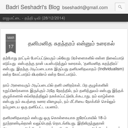
Badri Seshadri's Blog
bseshadri@gmail.com
ராஜபாட்டை - தந்தி டிவி (28/12/2014)
MAR
தனிமனித சுதந்தரம் என்னும் உரைகல்
17
தற்போது நாட்டில் பேசப்பட்டுவரும் பல்வேறு பிரச்னைகளில் என்ன நிலைப்பாடு
எடுப்பது என்பதற்கு நான் பயன்படுத்தும் உரைகல், ‘தனிமனித சுதந்திரம்’
என்பது. இதற்கு அடிப்படையாக இருப்பது தனிமனிதவாதம் (Individualism)
என்ற கோட்பாடும் லிபரலிசம் என்ற கோட்பாடும்.
நாம் அனைவரும் அடிப்படையில் தனி மனிதர்கள். பிற குழுக்களின்
உறுப்பினர்களாக இருக்கும் அதே நேரத்தில், நம் தனித்துவம் என்பது இந்தக்
குழுக்களால் எவ்விதத்திலும் நசுக்கப்பட்டுவிடக்கூடாது. நம் வாழ்க்கை
என்பது நம் சுயத்தை உணர விழையும், நம் மீட்சியை நோக்கிச் செல்லும்
நம்முடைய ஒரு தனிப்பட்ட பயணம்.
தனிமனிதவாதம் என்பது ஒரு கொள்கையாக ஐரோப்பாவில் 18-ம்
நூற்றாண்டில்தான் வலுப்பெறத் தொடங்கியது. இதிலிருந்துதான்