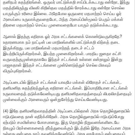
தனிநபர் சுதந்திரங்கள். ஒருவர் மாட்டுக்கறி சாப்பிடக்கூடாது என்றோ, இந்து
மதத்திலிருந்து விலகி கிறிஸ்தவ மதத்தில் சேரக்கூடாது என்றோ சொல்ல
யாருக்கும் உரிமை இல்லை. அதேபோல ஒருவரை மதமாற்றம் செய்ய ஓர்
அமைப்பை உருவாக்குவதையோ, அந்த அமைப்பின்மூலம் பெரும் மக்கள்
திரளை மதமாற்றம் செய்ய முனைவதையோ யாரும் தடுக்கக்கூடாது.
ஆனால் இதற்கு எதிராக ஓர் அரசு சட்டங்களைக் கொண்டுவருகிறதே?
உதாரணமாக நம் நாட்டின் பல மாநிலங்களில் மாட்டுக்கறி விற்கத் தடை
இருக்கிறது. பல மாநிலங்கள் மதமாற்றத் தடைச் சட்டம்
இயற்றியிருக்கிறார்கள், இயற்ற முனைகிறார்கள். பாரதிய ஜனதா கட்சி
வருவதற்குமுன்னதாகவே இந்தச் சட்டங்கள் உள்ளன என்றாலும் இன்று
பாஜகதான் இந்தச் சட்டங்களை முன்னெடுத்துச் செல்ல மிகவும்
விரும்புகிறார்கள்.
அடிப்படையில் இந்தச் சட்டங்கள் யாவுமே மக்கள் விரோதச் சட்டங்கள்,.
தனிமனித சுதந்திரத்துக்கு எதிரான சட்டங்கள். இம்மாதிரியான சட்டங்கள்
உருவாவதைத் தடுக்கவேண்டியது தனிமனிதவாதத்தையும் லிபரலிசத்தையும்
முன்வைக்கும் அனைவரும் ஒன்றுசேர்ந்து செய்யவேண்டியது.
(4) இதே தனிமனிதவாதத்தின் அடிப்படையில்தான் அரசு தொழில்துறையில்
ஈடுபடுவதை நான் எதிர்க்கிறேன். அரசு தொழில்துறையில் ஈடுபடும்போது
ஏற்படும் சமமின்மை மோசமானது. இரு தொழில் நிறுவனங்களிடையே
நிகழும் பிரச்னைகளைத் தீர்த்துவைக்கும் இடத்தில் இதே அமைப்பான அரசு
உள்ளது என்பதை நாம் கவனிக்கவேண்டும். அரசு ஏகபோகம் என்பதையும்