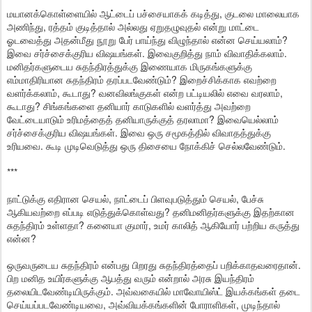
மயானக்கொள்ளையில் ஆட்டைப் பச்சையாகக் கடித்து, குடலை மாலையாக
அணிந்து, ரத்தம் குடித்தால் அல்லது ஏறுதழுவுதல் என்று மாட்டை
ஓடவைத்து அதன்மீது நூறு பேர் பாய்ந்து விழுந்தால் என்ன செய்யலாம்?
இவை சர்ச்சைக்குரிய விஷயங்கள். இவைகுறித்து நாம் விவாதிக்கலாம்.
மனிதர்களுடைய சுதந்திரத்துக்கு இணையாக மிருகங்களுக்கு
எம்மாதிரியான சுதந்திரம் தரப்படவேண்டும்? இறைச்சிக்காக எவற்றை
வளர்க்கலாம், கூடாது? வனவிலங்குகள் என்ற பட்டியலில் எவை வரலாம்,
கூடாது? சிங்கங்களை தனியார் காடுகளில் வளர்த்து அவற்றை
வேட்டையாடும் உரிமத்தைத் தனியாருக்குத் தரலாமா? இவையெல்லாம்
சர்ச்சைக்குரிய விஷயங்கள். இவை ஒரு சமூகத்தில் விவாதத்துக்கு
உரியவை. கூடி முடிவெடுத்து ஒரு திசையை நோக்கிச் செல்லவேண்டும்.
***
நாட்டுக்கு எதிரான செயல், நாட்டைப் பிளவுபடுத்தும் செயல், பேச்சு
ஆகியவற்றை எப்படி எடுத்துக்கொள்வது? தனிமனிதர்களுக்கு இதற்கான
சுதந்திரம் உள்ளதா? கனையா குமார், உமர் காலித் ஆகியோர் பற்றிய கருத்து
என்ன?
ஒருவருடைய சுதந்திரம் என்பது பிறரது சுதந்திரத்தைப் பறிக்காதவரைதான்.
பிற மனித உயிர்களுக்கு ஆபத்து வரும் என்றால் அரசு இயந்திரம்
தலையிடவேண்டியிருக்கும். அவ்வகையில் மாவோயிஸ்ட் இயக்கங்கள் தடை
செய்யப்படவேண்டியவை, அவ்வியக்கங்களின் போராளிகள், முடிந்தால்