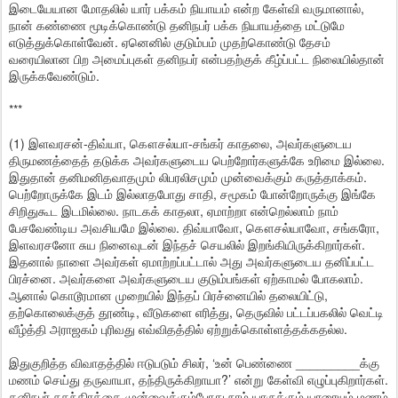
இடையேயான மோதலில் யார் பக்கம் நியாயம் என்ற கேள்வி வருமானால்,
நான் கண்ணை மூடிக்கொண்டு தனிநபர் பக்க நியாயத்தை மட்டுமே
எடுத்துக்கொள்வேன். ஏனெனில் குடும்பம் முதற்கொண்டு தேசம்
வரையிலான பிற அமைப்புகள் தனிநபர் என்பதற்குக் கீழ்ப்பட்ட நிலையில்தான்
இருக்கவேண்டும்.
***
(1) இளவரசன்-திவ்யா, கௌசல்யா-சங்கர் காதலை, அவர்களுடைய
திருமணத்தைத் தடுக்க அவர்களுடைய பெற்றோர்களுக்கே உரிமை இல்லை.
இதுதான் தனிமனிதவாதமும் லிபரலிசமும் முன்வைக்கும் கருத்தாக்கம்.
பெற்றோருக்கே இடம் இல்லாதபோது சாதி, சமூகம் போன்றோருக்கு இங்கே
சிறிதுகூட இடமில்லை. நாடகக் காதலா, ஏமாற்றா என்றெல்லாம் நாம்
பேசவேண்டிய அவசியமே இல்லை. திவ்யாவோ, கௌசல்யாவோ, சங்கரோ,
இளவரசனோ சுய நினைவுடன் இந்தச் செயலில் இறங்கியிருக்கிறார்கள்.
இதனால் நாளை அவர்கள் ஏமாற்றப்பட்டால் அது அவர்களுடைய தனிப்பட்ட
பிரச்னை. அவர்களை அவர்களுடைய குடும்பங்கள் ஏற்காமல் போகலாம்.
ஆனால் கொடூரமான முறையில் இந்தப் பிரச்னையில் தலையிட்டு,
தற்கொலைக்குத் தூண்டி, வீடுகளை எரித்து, தெருவில் பட்டப்பகலில் வெட்டி
வீழ்த்தி அராஜகம் புரிவது எவ்விதத்தில் ஏற்றுக்கொள்ளத்தக்கதல்ல.
இதுகுறித்த விவாதத்தில் ஈடுபடும் சிலர், ‘உன் பெண்ணை _________க்கு
மணம் செய்து தருவாயா, தந்திருக்கிறாயா?’ என்று கேள்வி எழுப்புகிறார்கள்.
தனிநபர் சுதந்திரத்தை முன்வைக்கும்போது நாம் யாருக்கும் யாரையும் மணம்