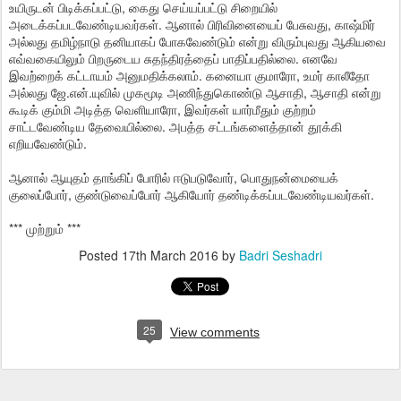
உயிருடன் பிடிக்கப்பட்டு, கைது செய்யப்பட்டு சிறையில்
அடைக்கப்படவேண்டியவர்கள். ஆனால் பிரிவினையைப் பேசுவது, காஷ்மிர்
அல்லது தமிழ்நாடு தனியாகப் போகவேண்டும் என்று விரும்புவது ஆகியவை
எவ்வகையிலும் பிறருடைய சுதந்திரத்தைப் பாதிப்பதில்லை. எனவே
இவற்றைக் கட்டாயம் அனுமதிக்கலாம். கனையா குமாரோ, உமர் காலீதோ
அல்லது ஜே.என்.யுவில் முகமூடி அணிந்துகொண்டு ஆசாதி, ஆசாதி என்று
கூடிக் கும்மி அடித்த வெளியாரோ, இவர்கள் யார்மீதும் குற்றம்
சாட்டவேண்டிய தேவையில்லை. அபத்த சட்டங்களைத்தான் தூக்கி
எறியவேண்டும்.
ஆனால் ஆயுதம் தாங்கிப் போரில் ஈடுபடுவோர், பொதுநன்மையைக்
குலைப்போர், குண்டுவைப்போர் ஆகியோர் தண்டிக்கப்படவேண்டியவர்கள்.
*** முற்றும் ***
Posted
17th March 2016
by
Badri Seshadri
25
View comments