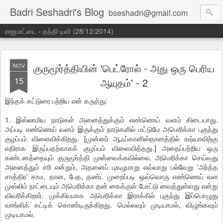
Badri Seshadri's Blog
bseshadri@gmail.com
ராஜபாட்டை - தந்தி டிவி (28/12/2014)
குருமூர்த்தியின் 'பெட்ரோல் - அது ஒரு பெரிய
NOV
15
ஆயுதம்' - 2
இந்தக் கட்டுரை பற்றிய என் கருத்து:
1. இஸ்லாமிய நாடுகள் அனைத்துக்கும் எண்ணெய் வளம் கிடையாது.
அப்படி எண்ணெய் வளம் இருக்கும் நாடுகளில் மட்டுமே அமெரிக்கா புகுந்து
குழப்பம் விளைவிக்கிறது. [முன்னர் ஆஃப்கானிஸ்தானத்தில் ரஷ்யாவிற்கு
எதிராக இருப்பதற்காகக் குழப்பம் விளைவித்தது.] அதைப்பற்றிய ஒரு
கண்டனத்தையும் குருமூர்த்தி முன்வைக்கவில்லை. அமெரிக்கா செய்வது
அனைத்தும் சரி என்றும், அதனைப் புகழுமாறு எவ்வாறு பல்வேறு 'அர்த்த
சாத்திர' சாம, தான, பேத, தண்ட முறைப்படி ஒவ்வொரு எண்ணெய் வள
முஸ்லிம் நாட்டையும் அமெரிக்கா தன் கைக்குள் போட்டு வைத்துள்ளது என்று
விவரிக்கிறார். முக்கியமாக அமெரிக்கா இராக்கில் புகுந்து இப்பொழுது
வாங்கிக் கட்டிக் கொண்டிருக்கிறது. மெல்லவும் முடியாமல், விழுங்கவும்
முடியாமல்.