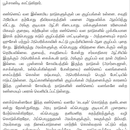
பூச்சாண்டி காட்டுகிறார்.
எண்ணெய் வள இஸ்லாமிய நாடுகளுக்குள் பல குழப்பங்கள் உள்ளன. சவுதி
அரேபியா தற்போது தீவிரவாதத்தின் பலனை அனுபவிக்க ஆரம்பித்து
விட்டது. அங்கு குடியரசு ஆட்சி கிடையாது. மக்களுக்கான உரிமைகள்
மிகவும் குறைவு. சுற்றியுள்ள மற்ற எண்ணெய் வள நாடுகளில் முக்கியமான
இராக் தற்பொழுது கடும் குழப்பத்தில் மாட்டியுள்ளது - அத்தனையும் சதாம்
ஹுசேன் மற்றும் அமெரிக்காவின் கூட்டு முயற்சியினால் ஆன குழப்பம். புதை
சேறு. இதிலிருந்து அவர்களுக்கு எப்பொழுது விடுதலை கிடைக்கும் என்று
தெரியவில்லை. குவைத், சவுதியைப் போன்று சர்வாதிகார ஆட்சியில்
இருக்கும் அமெரிக்கக் கைக்கூலி நாடு. அங்கும் குழப்பம் வர நாள் அதிகம்
இல்லை. பல முன்னாள் சோவியத்தில் இருந்த நாடுகள் (அசர்பைஜான்,
கசக்ஸ்தான், உஸ்பெக்கிஸ்தான் போன்றவை) எண்ணெய் வளங்களைக்
கைப்பற்றிக் கொள்ள ரஷ்யாவும், அமெரிக்காவும் பெரும் போட்டியில்
ஈடுபட்டுள்ளன. ஆஃப்கானிஸ்தானின் குழப்பங்கள் அத்தனைக்கும் காரணம்
இந்த முன்னாள் சோவியத் நாடுகளின் எண்ணெய் வளங்களே என்ற
உண்மையும் பலரால் வெளியிடப்பட்டுள்ளது.
எனக்கென்னவோ இந்த எண்ணெய் வளமே 'கடவுள்' கொடுத்த தண்டனை
என்று தோன்றுகிறது. அரபு நாடுகள் எப்பொழுது குடியாட்சி முறையை
மேற்கொள்கிறதோ, எப்பொழுது தனிமனித சுதந்திரத்துக்கு வழி
கொடுக்கிறதோ, அப்பொழுதுதான் அவர்களுக்கும், உலகுக்கும் நிம்மதி.
அவர்களது மத நிலைப்பாடுகளை மாற்றிக் கொள்வதால் மட்டும் எந்த
விதமான நன்மையும் அவர்களுக்கோ, பிற நாடுகளுக்கோ ஏற்படப்