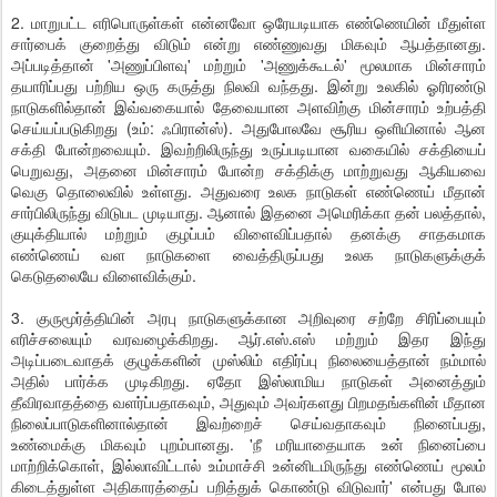
2. மாறுபட்ட எரிபொருள்கள் என்னவோ ஒரேயடியாக எண்ணெயின் மீதுள்ள
சார்பைக் குறைத்து விடும் என்று எண்ணுவது மிகவும் ஆபத்தானது.
அப்படித்தான் 'அணுப்பிளவு' மற்றும் 'அணுக்கூடல்' மூலமாக மின்சாரம்
தயாரிப்பது பற்றிய ஒரு கருத்து நிலவி வந்தது. இன்று உலகில் ஓரிரண்டு
நாடுகளில்தான் இவ்வகையால் தேவையான அளவிற்கு மின்சாரம் உற்பத்தி
செய்யப்படுகிறது (உம்: ஃபிரான்ஸ்). அதுபோலவே சூரிய ஒளியினால் ஆன
சக்தி போன்றவையும். இவற்றிலிருந்து உருப்படியான வகையில் சக்தியைப்
பெறுவது, அதனை மின்சாரம் போன்ற சக்திக்கு மாற்றுவது ஆகியவை
வெகு தொலைவில் உள்ளது. அதுவரை உலக நாடுகள் எண்ணெய் மீதான்
சார்பிலிருந்து விடுபட முடியாது. ஆனால் இதனை அமெரிக்கா தன் பலத்தால்,
குயுக்தியால் மற்றும் குழப்பம் விளைவிப்பதால் தனக்கு சாதகமாக
எண்ணெய் வள நாடுகளை வைத்திருப்பது உலக நாடுகளுக்குக்
கெடுதலையே விளைவிக்கும்.
3. குருமூர்த்தியின் அரபு நாடுகளுக்கான அறிவுரை சற்றே சிரிப்பையும்
எரிச்சலையும் வரவழைக்கிறது. ஆர்.எஸ்.எஸ் மற்றும் இதர இந்து
அடிப்படைவாதக் குழுக்களின் முஸ்லிம் எதிர்ப்பு நிலையைத்தான் நம்மால்
அதில் பார்க்க முடிகிறது. ஏதோ இஸ்லாமிய நாடுகள் அனைத்தும்
தீவிரவாதத்தை வளர்ப்பதாகவும், அதுவும் அவர்களது பிறமதங்களின் மீதான
நிலைப்பாடுகளினால்தான் இவற்றைச் செய்வதாகவும் நினைப்பது,
உண்மைக்கு மிகவும் புறம்பானது. 'நீ மரியாதையாக உன் நினைப்பை
மாற்றிக்கொள், இல்லாவிட்டால் உம்மாச்சி உன்னிடமிருந்து எண்ணெய் மூலம்
கிடைத்துள்ள அதிகாரத்தைப் பறித்துக் கொண்டு விடுவார்' என்பது போல