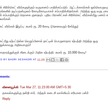
க் கிரிக்கெட் வீரர்களுக்கும் வருமானம் பாதிக்கப்படும். ஆட்டக்காரர்கள் ஒவ்வொருவர
ரங்களில் நடிப்பதன்மூலம் கோடிகோடியாகச் சம்பாதிக்கிறார்கள். அடுத்த ஒரு வருடமா
் சம்பாதிக்கும் தொகை குறையும். புதிய பிராண்ட்கள் கிரிக்கெட் வீரர்கள்மீது பணம் 
ுவார்கள்.
கெட் வீரர்கள் இழப்பு: சுமார் ரூ. 20 கோடி (அனைவரும் சேர்ந்து)
கெட்மீது ஏற்பட்டுள்ள வெறுப்பினால் நாட்டின் பொருளாதார உற்பத்தி அடுத்த ஒரு
துக்காவது அதிகமாகும்!
தாரத்துக்குக் கிடைக்கும் அதிக உற்பத்தி: சுமார் ரூ. 10,000 கோடி!
ED BY
BADRI SESHADRI
AT
11:09
ments:
வினையூக்கி
Tue Mar 27, 11:23:00 AM GMT+5:30
தகவல்களுக்கு நன்றி சார். அந்தக் கடைசி வாக்கியம் சரியான பன்ச்
Reply