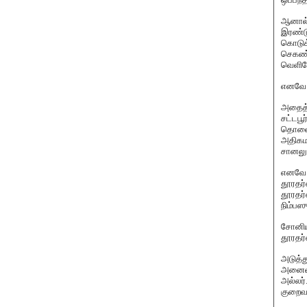
ஆனால்
இரண்டு
கொடுக்
செகண்ட
வெளியே
எனவே ம
அதைத்த
சட்டபூ
தொலைக்
அதிகம
சானலுக
எனவே 
தூரதர்
தூரதர்
நிம்பஸ
சோனியி
தூரதர்
அடுத்த
அனைவர
அல்லர்
குறைவா