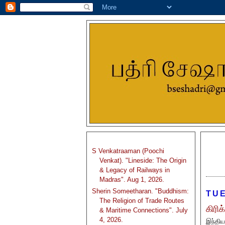
S Venkatraaman (Poochi
Venkat). "Lineside: The Origin
& Legacy of Railways in
Madras". Aug 1, 2026.
Sherin Someetharan. "Buddhism:
TUE
The Religion of Trade Routes
கிரி
& Maritime Connections". July
4, 2026.
இந்திய