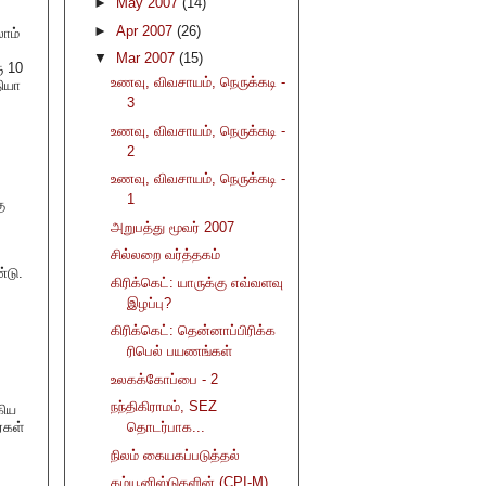
►
May 2007
(14)
►
Apr 2007
(26)
ாம்
▼
Mar 2007
(15)
ு 10
உணவு, விவசாயம், நெருக்கடி -
தியா
3
உணவு, விவசாயம், நெருக்கடி -
2
உணவு, விவசாயம், நெருக்கடி -
1
ு
அறுபத்து மூவர் 2007
சில்லறை வர்த்தகம்
்டு.
கிரிக்கெட்: யாருக்கு எவ்வளவு
இழப்பு?
கிரிக்கெட்: தென்னாப்பிரிக்க
ரிபெல் பயணங்கள்
உலகக்கோப்பை - 2
நந்திகிராமம், SEZ
கிய
்கள்
தொடர்பாக...
நிலம் கையகப்படுத்தல்
கம்யூனிஸ்டுகளின் (CPI-M)