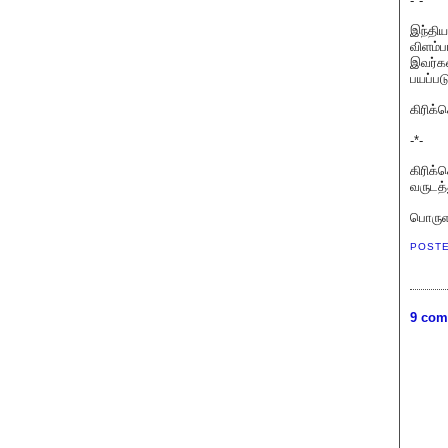
-*-
இந்திய
விளம்ப
இவர்கள
பயப்பட
கிரிக்
-*-
கிரிக்
வருடத்
பொருளா
POST
9 com