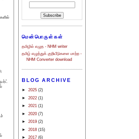
களில்
மென்பொருள்கள்
தமிழில் எழுத - NHM writer
தமிழ் எழுத்துக் குறியீடுகளை மாற்ற -
NHM Converter download
ி
BLOG ARCHIVE
பர்ட்
ல்
►
2025
(2)
►
2022
(1)
►
2021
(1)
►
2020
(7)
ச்
►
2019
(2)
►
2018
(15)
ல்
►
2017
(6)