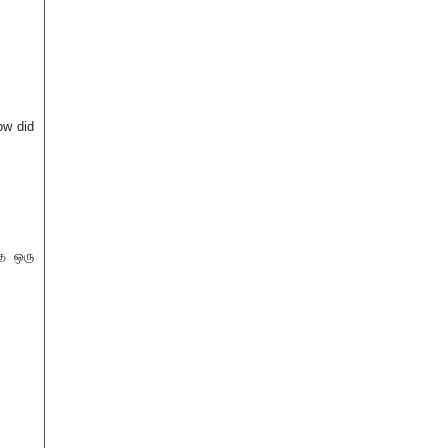
ow did
்த ஒரு