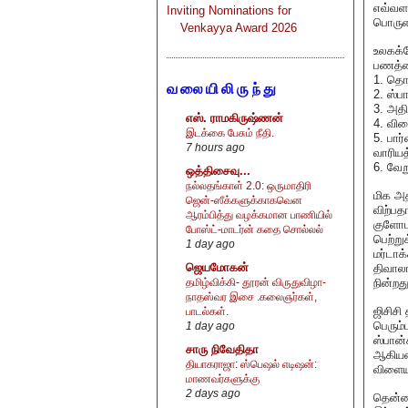
எவ்வளவ
Inviting Nominations for
பொருளா
Venkayya Award 2026
உலகக்க
பணத்த
1. தொ
வலையிலிருந்து
2. ஸ்பா
3. அதி
எஸ். ராமகிருஷ்ணன்
4. விள
இடக்கை பேசும் நீதி.
5. பார
7 hours ago
வாரியத்
6. வேற
ஒத்திசைவு...
நல்லதங்காள் 2.0: ஒருமாதிரி
மிக அ
ஜென்-ஸீக்களுக்காகவென
விற்பத
ஆரம்பித்து வழக்கமான பாணியில்
குளோபல
போஸ்ட்-மாடர்ன் கதை சொல்லல்
பெற்று
1 day ago
மர்டா
ஜெயமோகன்
திவாலா
நின்றது
தமிழ்விக்கி- தூரன் விருதுவிழா-
நாதஸ்வர இசை .கலைஞர்கள்,
ஜிசிசி
பாடல்கள்.
பெரும்
1 day ago
ஸ்பான்
சாரு நிவேதிதா
ஆகியவ
தியாகராஜா: ஸ்பெஷல் எடிஷன்:
விளைய
மாணவர்களுக்கு
2 days ago
தென்னா