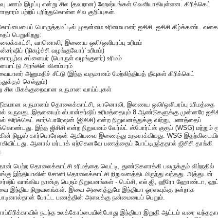
ு பணம் இழப்பு என்று சில (தவறான) ஹேஷ்யங்கள் வெளியாகியுள்ளன. கிரிக்கெட்
தாரம் பற்றிப் புரிந்துகொள்ள சில குறிப்புகள்.
ோப்பையைப் பொருத்தமட்டில் முதன்மை உரிமையாளர் ஐசிசி. ஐசிசி கீழ்க்கண்ட வகை
ைப் பெறுகிறது:
லைக்காட்சி, வானொலி, இணைய ஒலி/ஒளிபரப்பு உரிமம்
ன்சர்ஷிப் ('நிகழ்ச்சி வழங்குவோர்' உரிமம்)
காரபூர்வ சப்ளையர் (பொருள் வழங்குனர்) உரிமம்
ையாட்டு அரங்கில் விளம்பரம்
்வையாளர் அனுமதிச் சீட்டு (இந்த வருமானம் மேற்கிந்தியத் தீவுகள் கிரிக்கெட்
துக்குச் செல்லும்)
ு சில மிகக்குறைவான வருமான வாய்ப்புகள்
திகமான வருமானம் தொலைக்காட்சி, வானொலி, இணைய ஒலி/ஒளிபரப்பு உரிமத்தை
ால் வருவது. இதனையும் ஸ்பான்சர்ஷிப் உரிமத்தையும் 8 ஆண்டுகளுக்கு முன்னரே ஐசிச
் கிரிக்கெட் கார்பொரேஷன் (ஜிசிசி) என்ற நிறுவனத்துக்கு விற்று, பணத்தைப்
க்கொண்டது. இந்த ஜிசிசி என்ற நிறுவனம் வேர்ல்ட் ஸ்போர்ட்ஸ் குரூப் (WSG) மற்றும் ரூ
க்கின் நியூஸ் கார்பொரேஷன் ஆகியவை இணைந்து உருவாக்கியது. WSG இதற்கிடையி
கிவிட்டது. ஆனால் மர்டாக் ஏற்கெனவே பணத்தைப் போட்டிருந்ததால் ஜிசிசி தாங்கி
.
 தான் பெற்ற தொலைக்காட்சி உரிமத்தை வெட்டி, துண்டுகளாக்கி பலருக்கும் விற்றதில்
பங்கு இந்தியாவின் சோனி தொலைக்காட்சி நிறுவனத்திடமிருந்து வந்தது. அத்துடன்
சர்ஷிப் வாங்கிய நான்கு பெரும் நிறுவனங்கள் - பெப்சி, எல்.ஜி, ஹீரோ ஹோண்டா, ஹட்
ை இந்திய நிறுவனங்கள். இவை அனைத்துமே இந்தியா ஓரளவுக்கு நன்றாக
ாடினால்தான் போட்ட பணத்தின் அளவுக்கு நன்மையைப் பெறும்.
ப்பிரிக்காவில் நடந்த உலக்கோப்பையின்போது இந்தியா இறுதி ஆட்டம் வரை வந்ததா