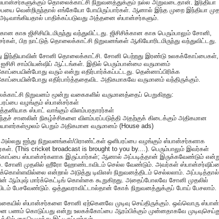
்பான்சர்களுக்கும் தொலைக்காட்சி நிறுவனத்துக்கும் நல்ல அறுவடைதான். இந்தியா
ையை வென்றிருந்தால் எங்கேயோ போயிருப்பார்கள். ஆனால் இந்த முறை இந்தியா முத
ல் அடிவாங்கியதால் பாதிக்கப்படுவது அத்தனை ஸ்பான்சர்களும்.
்கான காசு ஜிசிசியிடமிருந்து வந்துவிட்டது. ஜிசிசிக்கான காசு பெரும்பாலும் சோனி,
சர்கள், பிற நாட்டுத் தொலைக்காட்சி நிறுவனங்கள் ஆகியோரிடமிருந்து வந்துவிட்டது.
து இந்தியாவின் சோனி தொலைக்காட்சி. சோனி பெற்றது இரண்டு உலகக்கோப்பைகள்,
 ஐசிசி சாம்பியன்ஷிப் ஆட்டங்கள். இதில் பெரும்பான்மை வருமானம்
ோப்பையின்போது வரும் என்று எதிர்பார்க்கப்பட்டது. தென்னாப்பிரிக்க
ோப்பையின்போது எதிர்பார்த்ததைவிட அதிகமாகவே வருமானம் வந்திருக்கும்.
்காட்சி நிறுவனம் மூன்று வகைகளில் வருமானத்தைப் பெறுகிறது:
பரப்பை வழங்கும் ஸ்பான்சர்கள்
த்தனியாக ஸ்பாட் வாங்கும் விளம்பரதாரர்கள்
்தச் சானலின் நிகழ்ச்சிகளை விளம்பரப்படுத்தி அதற்குக் கிடைக்கும் அதிகமான
ையாளர்கள்மூலம் பெறும் அதிகமான வருமானம் (House ads)
 அல்லது ஐந்து நிறுவனங்கள்/பிராண்ட்கள் ஒளிபரப்பை வழங்கும் ஸ்பான்சர்களாக
்கள். (This cricket broadcast is brought to you by....). பெரும்பாலும் இவர்கள்
ோப்பை ஸ்பான்சர்களாக இருப்பார்கள்; ஆனால் அப்படித்தான் இருக்கவேண்டும் என்று
. சோனி முதலில் ஹீரோ ஹோண்டாவிடம் செல்ல வேண்டும். அவர்கள் ஸ்பான்சர்ஷிப்
ுக்கொள்ளவில்லை என்றால் அடுத்து டிவிஎஸ் நிறுவனத்திடம் செல்லலாம். அப்படித்தால்
ின் ஆம்புஷ் மார்க்கெட்டிங் கொள்கை கூறுகிறது. அதைப்போலவே சோனி முதலில்
யிடம் பேசவேண்டும். ஒத்துவராவிட்டால்தான் கோக் நிறுவனத்துக்குப் போய் பேசலாம்.
கையில் ஸ்பான்சர்களை சோனி ஏற்கெனவே முடிவு செய்திருக்கும். ஒவ்வொரு ஸ்பான்
ை பணம் கொடுப்பது என்று உலகக்கோப்பை ஆரம்பிக்கும் முன்னதாகவே முடிவுசெய்த
தத்தில் கையெழுத்து இட்டிருப்பார்கள்.