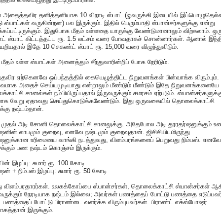
 அதைத்தவிர தனித்தனியாக 10 விநாடி ஸ்பாட் (ஓவருக்கி இடையில் இப்பொழுதெல்ல
 ஸ்பாட்கள் வருகின்றன) பல இருக்கும். இதில் பெரும்பாதி ஸ்பான்சர்களுக்கு என்று
கப்பட்டிருக்கும். இதுபோக மீதம் உள்ளதை யாருக்கு வேண்டுமானாலும் விற்கலாம். ஒர
் ஸ்பாட் கிட்டத்தட்ட ரூ. 1.5 லட்சம் வரை போவதாகச் சொன்னார்கள். ஆனால் இந்
றியதால் இதே 10 செகண்ட் ஸ்பாட் ரூ. 15,000 வரை விழுந்துவிடும்.
ீதம் உள்ள ஸ்பாட்கள் அனைத்தும் சீந்துவாரின்றிப் போக நேரிடும்.
விர ஏற்கெனவே ஒப்பந்தத்தில் கையெழுத்திட்ட நிறுவனங்கள் பின்வாங்க விரும்பும்.
ர்வமாக அதைச் செய்யமுடியாது என்றாலும் மீண்டும் மீண்டும் இதே நிறுவனங்களையே
காட்சி சானல்கள் நம்பியிருப்பதால் இருவருக்கும் சமரசம் ஏற்படும். ஸ்பான்சர்களுக்க
ாக வேறு ஏதாவது செய்துகொடுக்கவேண்டும். இது ஒருவகையில் தொலைக்காட்சி
்கு நஷ்டம்தான்.
முதல் அடி சோனி தொலைக்காட்சி சானலுக்கு. அதேபோல அடி தூரதர்ஷனுக்கும் உண
ஷனின் லாபமும் குறைவு, எனவே நஷ்டமும் குறைவுதான். ஜிசிசியிடமிருந்து
ஷனுக்கான உரிமையை வாங்கி நடத்துவது, விளம்பரங்களைப் பெறுவது நிம்பஸ். எனவே
ுக்கும் பண நஷ்டம் கொஞ்சம் இருக்கும்.
ன் இழப்பு: சுமார் ரூ. 100 கோடி
ஷன் + நிம்பஸ் இழப்பு: சுமார் ரூ. 50 கோடி
ு விளம்பரதாரர்கள். உலகக்கோப்பை ஸ்பான்சர்கள், தொலைக்காட்சி ஸ்பான்சர்கள் ஆ
ுக்கும் நேரடியாக நஷ்டம் இல்லை; அவர்கள் பணத்தைப் போட்டு பணத்தை எடுப்பவர
. பணத்தைப் போட்டு பிராண்டை வளர்க்க விரும்புபவர்கள். பிராண்ட் எக்ஸ்போஷர்
கத்தான் இருக்கும்.