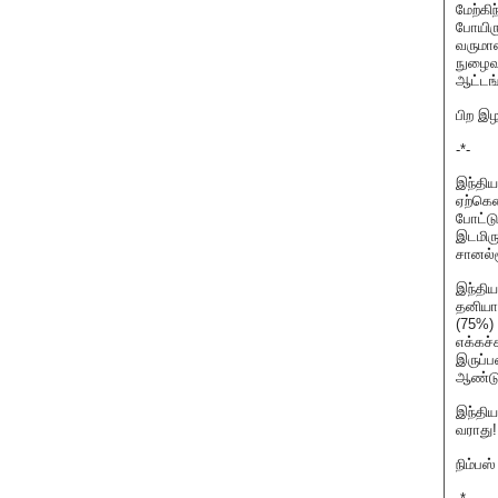
மேற்கிந
போயிரு
வருமான
நுழைவு
ஆட்டங்
பிற இழ
-*-
இந்திய
ஏற்கெ
போட்டு
இடமிரு
சானல்ம
இந்திய
தனியாக
(75%) 
எக்கச்
இருப்ப
ஆண்டு
இந்திய
வராது!
நிம்பஸ