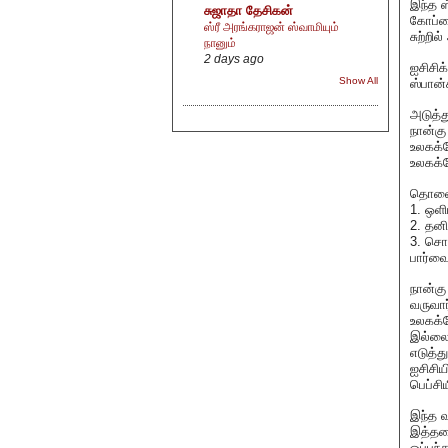
இந்த ஸ
சுஜாதா தேசிகன்
கோப்ப
ஸ்ரீ அரங்கராஜன் ஸ்வாமியும்
சுற்றி
நானும்
2 days ago
ஐசிசிக
Show All
ஸ்பான்
அடுத்
நான்கு
உலகக்க
உலகக்க
தொலைக
1. ஒளி
2. தனி
3. சொந
பார்வ
நான்கு
வருவார
உலகக்க
இல்லை
எடுத்த
ஐசிசிய
பெப்சி
இந்த வ
இத்தன
ஒப்பந்