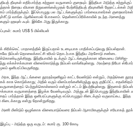
்தியத் தீவுகள் எதிர்பார்த்த சுற்றுலா வருமானம் குறையும். இந்தியா அடுத்த சுற்றுக்குப்
ந்தால் நிறைய விமான நிறுவனங்கள்முதல் மேற்கிந்தியத் தீவுகளின் ஹோட்டல்கள் அத
ம் பார்த்திருக்கும். இப்பொழுது பல ஆட்டங்களுக்குப் பார்வையாளர்கள் குறைவார்கள்
ச்சீட்டு வாங்க ஆளில்லாமல் போகலாம். தென்னாப்பிரிக்காவில் நடந்த அனைத்து
களும் ஹவுஸ் ஃபுல். இங்கே அது இருக்காது.
ப்புகள்: சுமார் US$ 5 மில்லியன்
க் கிரிக்கெட் பாதாளத்தில் இருப்பதால் உடனடியாக பாதிக்கப்படுவது நிம்பஸ்தான்.
னவே நிம்பஸ் தொலைக்காட்சி உரிமம் தொடர்பாக இந்திய அரசோடு சண்டை
க்கொண்டிருக்கிறது. இந்தியாவில் நடக்கும் ஆட்டங்களுக்கான உரிமையை பிசிசிஐ-
ந்து எக்கச்சக்கமான விலைகொடுத்து நிம்பஸ் வாங்கியுள்ளது. அவற்றை நியோ ஸ்போர்
ூலம் ஒளிபரப்பிவருகிறது.
 அரசு, இந்த ஆட்டங்களை தூரதர்ஷனிலும் காட்டவேண்டும் என்றும், அதற்கென தூர
க் காசு கொடுக்காது; அதில் வரும் விளம்பரங்களிலிருந்து ஒரு குறிப்பிட்ட சதவிகிதம்
வருமானத்தைப் பெற்றுக்கொள்ளலாம் என்றும் சட்டம் இயற்றியுள்ளது. இதனால் நிம்பஸ்
சக்கமாக வருமானத்தை இழக்க வேண்டிவரும். அத்துடன் இப்பொழுது இந்தியாவின் ஃப
தைப் பார்த்தால் இந்த ஒளிபரப்புகளுக்கு எப்பொழுதும் கிடைக்கும் வருவாய்கூட இந்த
 கிடைக்காது என்று தோன்றுகிறது.
 அணி மீண்டும் ஒழுங்காக விளையாடும்வரை நிம்பஸ் ஆசாமிகளுக்குச் சரியாகத் தூக்
் இழப்பு - அடுத்த ஒரு வருடம்: சுமார் ரூ. 100 கோடி