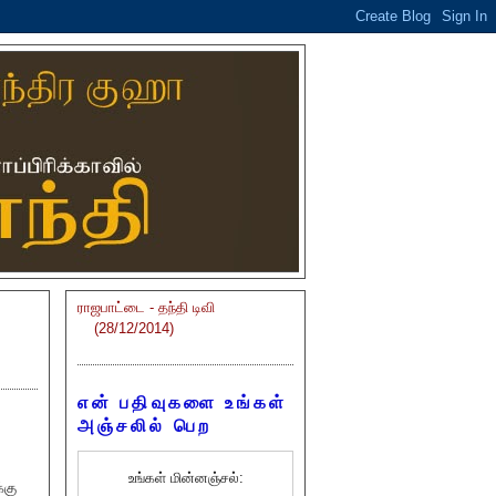
ராஜபாட்டை - தந்தி டிவி
(28/12/2014)
என் பதிவுகளை உங்கள்
அஞ்சலில் பெற
உங்கள் மின்னஞ்சல்:
்கு