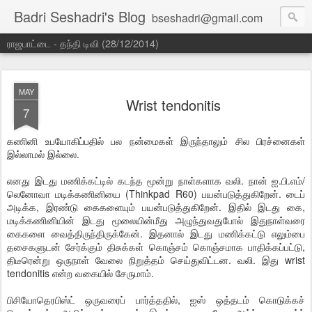
Badri Seshadri's Blog
bseshadri@gmail.com
ராஜபாட்டை - தந்தி டிவி (28/12/2014)
MAY
Wrist tendonitis
7
கணினி உபயோகிப்பதில் பல நன்மைகள் இருந்தாலும் சில பிரச்னைகள்
இல்லாமல் இல்லை.
எனது இடது மணிக்கட்டில் கடந்த மூன்று நாள்களாக வலி. நான் ஐ.பி.எம்/
லெனோவா மடிக்கணினியை (Thinkpad R60) பயன்படுத்துகிறேன். டைப்
அடிக்க, இரண்டு கைகளையும் பயன்படுத்துகிறேன். இதில் இடது கை,
மடிக்கணினியின் இடது மூலையின்மீது அழுந்துவதுபோல் இதுநாள்வரை
கைகளை வைத்திருந்திருக்கேன். இதனால் இடது மணிக்கட்டு எலும்பை
தசைகளுடன் சேர்க்கும் திசுக்கள் கொஞ்சம் கொஞ்சமாக பாதிக்கப்பட்டு,
திடீரென்று ஒருநாள் வேலை நிறுத்தம் செய்துவிட்டன. வலி. இது wrist
tendonitis என்ற வகையில் சேருமாம்.
பிசியோதெரபிஸ்ட் ஒருவரைப் பார்த்ததில், ஐஸ் ஒத்தடம் கொடுக்கச்