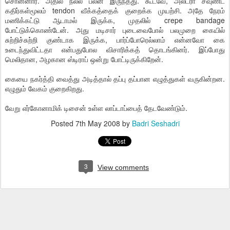
சொன்னார். அதில் நல்ல பலன் இருந்தது. கூடவே, அல்ட்ரா சவுண்ட்
கதிர்கள்மூலம் tendon வீக்கத்தைக் குறைக்க முயற்சி. அதே நேரம்
மணிக்கட்டு ஆடாமல் இருக்க, முதலில் crepe bandage
போட்டுக்கொண்டேன். அது மடிசார் புடைவைபோல் பலமுறை கையில்
சுற்றிச்சுற்றி குண்டாக இருக்க, பார்ப்போரெல்லாம் என்னவோ கை
உடைந்துவிட்டதா என்பதுபோல விசாரிக்கத் தொடங்கினர். இப்போது
மெலிதான, அழகான ஸ்டிராப் ஒன்று போட்டிருக்கிறேன்.
கையை நகர்த்தி வைத்து அடித்தால் தப்பு தப்பான எழுத்துகள் வருகின்றன.
எழுதும் வேகம் குறைகிறது.
வேறு எர்கோனாமிக் டிசைன் உள்ள லாப்டாப்பைத் தேடவேண்டும்.
Posted
7th May 2008
by
Badri Seshadri
3
View comments