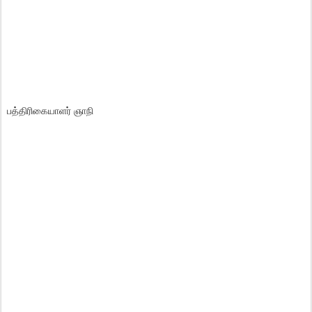
பத்திரிகையாளர் ஞாநி