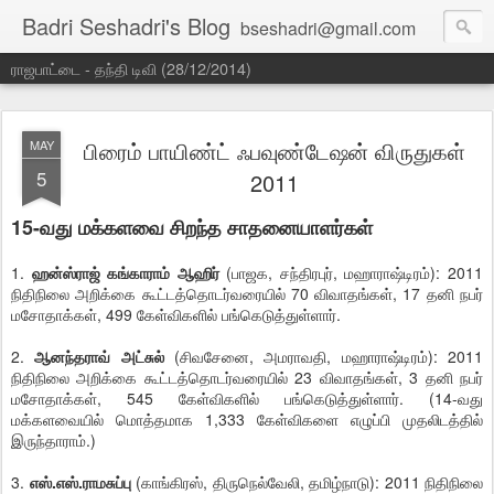
Badri Seshadri's Blog
bseshadri@gmail.com
ராஜபாட்டை - தந்தி டிவி (28/12/2014)
பிரைம் பாயிண்ட் ஃபவுண்டேஷன் விருதுகள்
MAY
5
2011
15-வது மக்களவை சிறந்த சாதனையாளர்கள்
1.
ஹன்ஸ்ராஜ் கங்காராம் ஆஹிர்
(பாஜக, சந்திரபுர், மஹாராஷ்டிரம்): 2011
நிதிநிலை அறிக்கை கூட்டத்தொடர்வரையில் 70 விவாதங்கள், 17 தனி நபர்
மசோதாக்கள், 499 கேள்விகளில் பங்கெடுத்துள்ளார்.
2.
ஆனந்தராவ் அட்சுல்
(சிவசேனை, அமராவதி, மஹாராஷ்டிரம்): 2011
நிதிநிலை அறிக்கை கூட்டத்தொடர்வரையில் 23 விவாதங்கள், 3 தனி நபர்
மசோதாக்கள், 545 கேள்விகளில் பங்கெடுத்துள்ளார். (14-வது
மக்களவையில் மொத்தமாக 1,333 கேள்விகளை எழுப்பி முதலிடத்தில்
இருந்தாராம்.)
3.
எஸ்.எஸ்.ராமசுப்பு
(காங்கிரஸ், திருநெல்வேலி, தமிழ்நாடு): 2011 நிதிநிலை