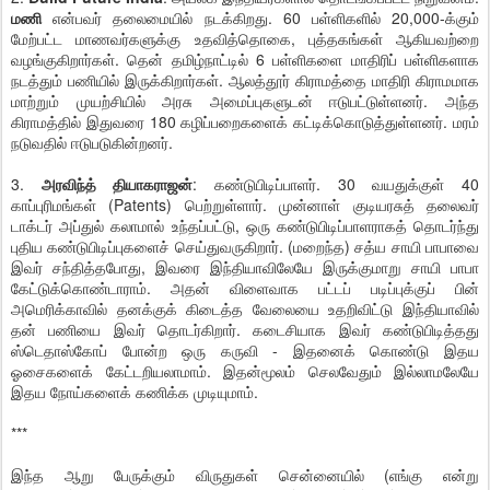
மணி
என்பவர் தலைமையில் நடக்கிறது. 60 பள்ளிகளில் 20,000-க்கும்
மேற்பட்ட மாணவர்களுக்கு உதவித்தொகை, புத்தகங்கள் ஆகியவற்றை
வழங்குகிறார்கள். தென் தமிழ்நாட்டில் 6 பள்ளிகளை மாதிரிப் பள்ளிகளாக
நடத்தும் பணியில் இருக்கிறார்கள். ஆலத்தூர் கிராமத்தை மாதிரி கிராமமாக
மாற்றும் முயற்சியில் அரசு அமைப்புகளுடன் ஈடுபட்டுள்ளனர். அந்த
கிராமத்தில் இதுவரை 180 கழிப்பறைகளைக் கட்டிக்கொடுத்துள்ளனர். மரம்
நடுவதில் ஈடுபடுகின்றனர்.
3.
அரவிந்த் தியாகராஜன்
: கண்டுபிடிப்பாளர். 30 வயதுக்குள் 40
காப்புரிமங்கள் (Patents) பெற்றுள்ளார். முன்னாள் குடியரசுத் தலைவர்
டாக்டர் அப்துல் கலாமால் உந்தப்பட்டு, ஒரு கண்டுபிடிப்பாளராகத் தொடர்ந்து
புதிய கண்டுபிடிப்புகளைச் செய்துவருகிறார். (மறைந்த) சத்ய சாயி பாபாவை
இவர் சந்தித்தபோது, இவரை இந்தியாவிலேயே இருக்குமாறு சாயி பாபா
கேட்டுக்கொண்டாராம். அதன் விளைவாக பட்டப் படிப்புக்குப் பின்
அமெரிக்காவில் தனக்குக் கிடைத்த வேலையை உதறிவிட்டு இந்தியாவில்
தன் பணியை இவர் தொடர்கிறார். கடைசியாக இவர் கண்டுபிடித்தது
ஸ்டெதாஸ்கோப் போன்ற ஒரு கருவி - இதனைக் கொண்டு இதய
ஓசைகளைக் கேட்டறியலாமாம். இதன்மூலம் செலவேதும் இல்லாமலேயே
இதய நோய்களைக் கணிக்க முடியுமாம்.
***
இந்த ஆறு பேருக்கும் விருதுகள் சென்னையில் (எங்கு என்று