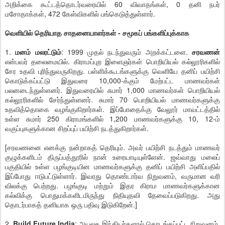
அறிக்கை கூட்டத்தொடர்வரையில் 60 விவாதங்கள், 0 தனி நபர்
மசோதாக்கள், 472 கேள்விகளில் பங்கெடுத்துள்ளார்.
வெளியில் தெரியாத சாதனையாளர்கள் - சமூகப் பங்களிப்புக்காக
1.
மனம் மலரட்டும்
: 1999 முதல் நடந்துவரும் அறக்கட்டளை.
சரவணன்
என்பவர் தலைமையில். கிராமப்புற இளைஞர்கள் பொறியியல் கல்லூரிகளில்
சேர உதவி புரிந்துவருகிறது. பள்ளிக்கூடங்களுக்கு வெளியே தனிப் பயிற்சி
கொடுக்கப்பட்டு இதுவரை 10,000-க்கும் மேற்பட்ட மாணவர்கள்
பலனடைந்துள்ளனர். இதுவரையில் சுமார் 1,000 மாணவர்கள் பொறியியல்
கல்லூரிகளில் சேர்ந்துள்ளனர். சுமார் 70 பொறியியல் மாணவர்களுக்கு
உதவித்தொகை வழங்குகிறார்கள். இப்போதைக்கு வேலூர் மாவட்டத்தில்
உள்ள சுமார் 250 கிராமங்களில் 1,200 மாணவர்களுக்கு 10, 12-ம்
வகுப்புகளுக்கான சிறப்புப் பயிற்சி நடத்துகிறார்கள்.
[சரவணனை எனக்கு நன்றாகத் தெரியும். அவர் பயிற்சி நடத்தும் மாணவர்
குழுக்களிடம் திருப்பத்தூரில் நான் உரையாடியுள்ளேன். ஜவ்வாது மலைப்
பகுதியில் உள்ள பழங்குடியின மாணவர்களுக்கு தனிப் பயிற்சி அளிப்பதில்
இப்போது ஈடுபட்டுள்ளார். இவரது தொண்டார்வ நிறுவனம், வருமான வரி
விலக்கு பெற்றது. பழங்குடி மற்றும் இதர கிராம மாணவர்களுக்கான
கல்விக்கு பொதுமக்களிடமிருந்து நிதியுதவி தேவைப்படுகிறது. அது
தொடர்பாகத் தனியாக ஒரு பதிவு இடுகிறேன்.]
2.
Build Future India
: அயலக இந்தியர்களால் தொடங்கப்பட்ட நிறுவனம்.