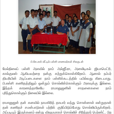
பி.கே.எஸ் வீட்டில் பள்ளி மாணவர்கள் சிலருடன்
மேல்நிலைப் பள்ளி அளவில் நாம் அல்ஜீப்ரா, அனலிடிகல் ஜியாமெட்ரி,
கால்குலஸ் ஆகியவற்றை நன்கு கற்றுக்கொள்கிறோம். ஆனால் நம்பர்
தியரியின் அடிப்படைகளை நாம் பள்ளிக்கூடத்தில் பயில்வது கிடையாது.
பி.எஸ்சி கணிதத்திலும் ஒன்றும் சொல்லிக்கொள்ளும் அளவுக்கு இல்லை.
இந்தக் காரணத்தாலேயே ராமானுஜனின் சாதனைகளை நாம்
புரிந்துகொள்ளும் நிலையில் இல்லை.
ராமானுஜன் தன் கனவில் நாமகிரித் தாயார் வந்து சொன்னாள் என்றுதான்
தன் கணிதச் சமன்பாடுகள் பற்றிக் குறிப்பிடும்போது சொல்லியிருக்கிறார்.
அப்படியும் இருக்கலாம் என்று விஷமமாகச் சொல்லிச் சிரித்தார் பெர்ண்ட். பிற