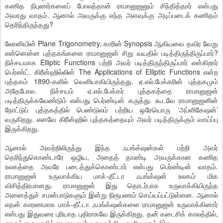
கணித நிபுணர்களைப் போலத்தான் ராமானுஜனும் சிந்தித்தார் என்பது
அவரது வாதம். ஆனால் அவருக்கு எந்த அளவுக்கு அடிப்படைக் கணிதம்
தெரிந்திருந்தது?
லோனியின் Plane Trigonometry, காரின் Synopsis ஆகியவை தவிர வேறு
என்னென்ன புத்தகங்களை ராமானுஜன் சிறு வயதில் படித்திருந்திருப்பார்?
நிச்சயமாக Elliptic Functions பற்றி அவர் படித்திருந்திருப்பார் என்கிறார்
பெர்ண்ட். கிரீன்ஹில்லின் The Applications of Elliptic Functions என்ற
புத்தகம் 1890-களில் வெளியாகியிருந்தது. ஏ.எல்.பேக்கரின் புத்தகமும்
அதேபோல. நிச்சயம் ஏ.எல்.பேக்கர் புத்தகத்தை ராமானுஜன்
படித்திருக்கவேண்டும் என்பது பெர்ண்டின் கருத்து. கூடவே ராமானுஜனின்
நோட்டுப் புத்தகத்தில் பெண்டுலம் பற்றிய ஒரேயொரு ‘அப்ளிகேஷன்’
வருகிறது. எனவே கிரீன்ஹில் புத்தகத்தையும் அவர் படித்திருக்கும் வாய்ப்பு
இருக்கிறது.
ஆனால் அவற்றிலிருந்து இந்த ஃபங்க்‌ஷன்கள் பற்றி அவர்
தெரிந்துகொண்டாரே ஒழிய, அதைத் தாண்டி அவருக்கான கணித
உலகத்தை அவரே படைத்துக்கொண்டார் என்பது பெர்ண்டின் வாதம்.
ராமானுஜன் உருவாக்கிய மாக்-தீட்டா ஃபங்க்‌ஷன் உலகம் மிக
விசித்திரமானது. ராமானுஜன் இது தொடர்பாக உருவாக்கியிருந்த
அனைத்துச் சமன்பாடுகளும் இன்று நிரூபணம் செய்யப்பட்டுள்ளன. ஆனால்
எதன் காரணமாக மாக்-தீட்டா ஃபங்க்‌ஷன்களை ராமானுஜன் உருவாக்கினார்
என்பது இதுவரை புரியாத புதிராகவே இருக்கிறது. தன் கடைசிக் காலத்தில்,