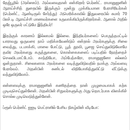
தேஜ்பூரில் (அஸ்ஸாம்). அவ்வளவுதான் என்கிறார் பெர்ண்ட். ராமானுஜனின்
ஆராய்ச்சித் துறையில் இருக்கும் மூன்று முக்கியமான பேராசிரியர்கள்
(பெர்ண்ட், ஆண்டிரூஸ் சேர்த்து) அமெரிக்காவில் இதுவரையில் சுமார் 70
பிஎச்.டி ஆராய்ச்சி மாணவர்களை உருவாக்கியிருக்கிறார்கள். ஆனால் அதில்
ஒரே ஒருவர் மட்டுமே இந்தியர்!
இதற்குக் காரணம் இல்லாமல் இல்லை. இந்தியர்களைப் பொருத்தமட்டில்
யாராவது ஒருவரை நாம் மதிக்கவேண்டும் என்றால் அவர்களுக்கு சிலை
வைத்து, படமாக்கி, மாலை போட்டு, பூத் தூவி, பூஜை செய்துவிடுவோமே
தவிர அவர்களது கருத்துகளை, கொள்கைகளைப் படிப்பதில் நேரத்தைச்
செலவிடமாட்டோம். காந்தியோ, அம்பேத்கரோ, ராமானுஜனோ எல்லாம்
ஒன்றுதான். சிலைகளாக அவர்களை வடித்துவிடுவதில் நமக்கு அவ்வளவு
பேரார்வம். அதன்பின் சுண்டல் விநியோகித்துவிட்டு வீட்டுக்கு
வந்துவிடுவோம்.
என்னளவுக்கு ராமானுஜனின் கணிதத்தை நான் முழுமையாகக் கற்க
முடிவுசெய்துள்ளேன். அதன்பின் சிறுவர்களுக்கு அது தொடர்பாக விளக்கிச்
சொல்ல முடிவெடுத்துள்ளேன்.
ப்ரூஸ் பெர்ண்ட் ஐஐடி மெட்ராஸில் பேசிய நிகழ்வின் வீடியோ: