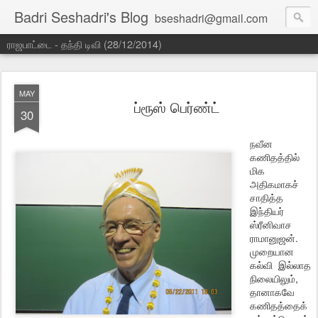
Badri Seshadri's Blog
bseshadri@gmail.com
ராஜபாட்டை - தந்தி டிவி (28/12/2014)
MAY
ப்ரூஸ் பெர்ண்ட்
30
நவீன
கணிதத்தில்
மிக
அதிகமாகச்
சாதித்த
இந்தியர்
ஸ்ரீனிவாச
ராமானுஜன்.
முறையான
கல்வி இல்லாத
நிலையிலும்,
தானாகவே
கணிதத்தைக்