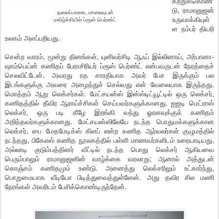
கற்றுக்கொண்
டு, ராமானுஜன்
தலைப்பாகை, மாலையுடன்
உருவாக்கியுள்
மகிழ்ச்சியில் ப்ரூஸ் பெர்ண்ட்
ள நம்பர் தியரி
உலகம் அளப்பறியது.
சென்ற வாரம், மூன்று தினங்கள், யுனிவர்சிடி ஆஃப் இல்லினாய், அர்பானா-
ஷாம்பெய்ன் கணிதப் பேராசிரியர் ப்ரூஸ் பெர்ண்ட் என்பவருடன் நேரத்தைச்
செலவிட்டேன். அவரது ரத சாரதியாக அவர் பேச இருக்கும் பல
இடங்களுக்கு அவரை அழைத்துச் செல்வது என் வேலையாக இருந்தது.
மொத்தம் ஆறு லெக்சர்கள். மேட்சயன்ஸ் இன்ஸ்டிட்யூட்டில் ஒரு லெக்சர்,
கணிதத்தில் தீவிர ஆராய்ச்சிகள் செய்பவர்களுக்கானது. ஐஐடி மெட்ராஸ்
லெக்சர், ஒரு படி கீழே இறங்கி வந்து ஓரளவுக்குக் கணிதம்
அறிந்தவர்களுக்கானது. மேட்சயன்ஸிலேயே நடந்த பொதுமக்களுக்கான
லெக்சர், பை மேதமேடிக்ஸ் கிளப் என்ற கணித ஆர்வலர்கள் குழுமத்தில்
நடந்தது, பிகேஎஸ் கணித நூலகத்தில் பள்ளி மாணவர்களிடம் உரையாடியது,
அல்லாடி குடும்பத்தினர் வீட்டில் நடந்த பொது லெக்சர் ஆகியவை
பெரும்பாலும் ராமானுஜனின் வாழ்க்கை வரலாறு; ஆனால் அத்துடன்
கொஞ்சம் கணிதமும் உண்டு. அனைத்து லெக்சரிலும் உட்கார்ந்து,
பொறுமையாக வீடியோ பிடித்துவைத்துள்ளேன். அது தவிர சில மணி
நேரங்கள் அவரிடம் பேசிக்கொண்டிருந்தேன்.