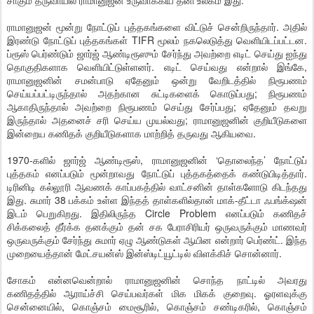
சாகும் தருவாயில் ராமானுஜன் உருவாக்கிய தனி உலகம் இது.
ராமானுஜன் மூன்று நோட்டுப் புத்தகங்களை விட்டுச் சென்றிருந்தார். அதில்
இரண்டு நோட்டுப் புத்தகங்கள் TIFR மூலம் நகலெடுத்து வெளியிடப்பட்டன.
ப்ரூஸ் பெர்ண்டும் ஜார்ஜ் ஆண்டிரூஸும் சேர்ந்து அவற்றை எடிட் செய்து ஐந்து
தொகுதிகளாக வெளியிட்டுள்ளனர். எடிட் செய்வது என்றால் இங்கே,
ராமானுஜனின் சமன்பாடு ஏதேனும் ஒன்று வேறிடத்தில் நிரூபணம்
செய்யப்பட்டிருந்தால் அதற்கான சுட்டிகளைக் கொடுப்பது; நிரூபணம்
ஆகாதிருந்தால் அவற்றை நிரூபணம் செய்து சேர்ப்பது; ஏதேனும் தவறு
இருந்தால் அதனைச் சரி செய்ய முயல்வது; ராமானுஜனின் குறியீடுகளை
இன்றைய கணிதக் குறியீடுகளாக மாற்றித் தருவது ஆகியவை.
1970-களில் ஜார்ஜ் ஆண்டிரூஸ், ராமானுஜனின் ‘தொலைந்த’ நோட்டுப்
புத்தகம் எனப்படும் மூன்றாவது நோட்டுப் புத்தகத்தைக் கண்டுபிடித்தார்.
டிரினிடி கல்லூரி ஆவணக் காப்பகத்தில் வாட்சனின் தாள்களோடு கிடந்தது
இது. சுமார் 38 பக்கம் உள்ள இந்தத் தாள்களில்தான் மாக்-தீட்டா ஃபங்க்‌ஷன்
இடம் பெறுகிறது. இதிலிருந்த Circle Problem எனப்படும் கணிதச்
சிக்கலைத் தீர்க்க தனக்கும் தன் சக பேராசிரியர் ஒருவருக்கும் மாணவர்
ஒருவருக்கும் சேர்ந்து சுமார் ஏழு ஆண்டுகள் ஆயின என்றார் பெர்ண்ட். இந்த
முறையைத்தான் மேட்சயன்ஸ் இன்ஸ்டிட்யூட்டில் விளக்கிச் சொன்னார்.
சோகம் என்னவென்றால் ராமானுஜனின் சொந்த நாட்டில் அவரது
கணிதத்தில் ஆராய்ச்சி செய்பவர்கள் மிக மிகக் குறைவு. ஓரளவுக்கு
சென்னையில், கொஞ்சம் மைசூரில், கொஞ்சம் சண்டிகரில், கொஞ்சம்