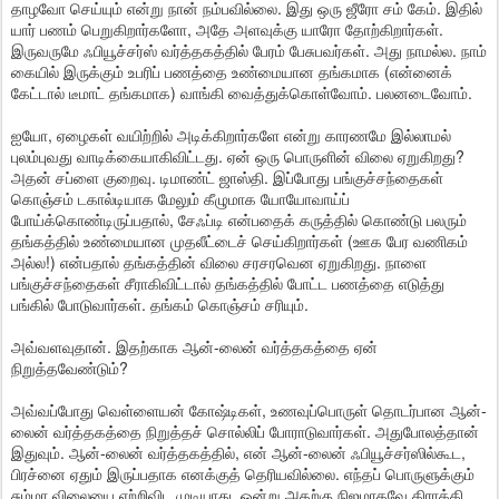
தாழவோ செய்யும் என்று நான் நம்பவில்லை. இது ஒரு ஜீரோ சம் கேம். இதில்
யார் பணம் பெறுகிறார்களோ, அதே அளவுக்கு யாரோ தோற்கிறார்கள்.
இருவருமே ஃபியூச்சர்ஸ் வர்த்தகத்தில் பேரம் பேசுபவர்கள். அது நாமல்ல. நாம்
கையில் இருக்கும் உபரிப் பணத்தை உண்மையான தங்கமாக (என்னைக்
கேட்டால் டீமாட் தங்கமாக) வாங்கி வைத்துக்கொள்வோம். பலனடைவோம்.
ஐயோ, ஏழைகள் வயிற்றில் அடிக்கிறார்களே என்று காரணமே இல்லாமல்
புலம்புவது வாடிக்கையாகிவிட்டது. ஏன் ஒரு பொருளின் விலை ஏறுகிறது?
அதன் சப்ளை குறைவு. டிமாண்ட் ஜாஸ்தி. இப்போது பங்குச்சந்தைகள்
கொஞ்சம் டகால்டியாக மேலும் கீழுமாக யோயோவாய்ப்
போய்க்கொண்டிருப்பதால், சேஃப்டி என்பதைக் கருத்தில் கொண்டு பலரும்
தங்கத்தில் உண்மையான முதலீட்டைச் செய்கிறார்கள் (ஊக பேர வணிகம்
அல்ல!) என்பதால் தங்கத்தின் விலை சரசரவென ஏறுகிறது. நாளை
பங்குச்சந்தைகள் சீராகிவிட்டால் தங்கத்தில் போட்ட பணத்தை எடுத்து
பங்கில் போடுவார்கள். தங்கம் கொஞ்சம் சரியும்.
அவ்வளவுதான். இதற்காக ஆன்-லைன் வர்த்தகத்தை ஏன்
நிறுத்தவேண்டும்?
அவ்வப்போது வெள்ளையன் கோஷ்டிகள், உணவுப்பொருள் தொடர்பான ஆன்-
லைன் வர்த்தகத்தை நிறுத்தச் சொல்லிப் போராடுவார்கள். அதுபோலத்தான்
இதுவும். ஆன்-லைன் வர்த்தகத்தில், என் ஆன்-லைன் ஃபியூச்சர்ஸில்கூட,
பிரச்னை ஏதும் இருப்பதாக எனக்குத் தெரியவில்லை. எந்தப் பொருளுக்கும்
சும்மா விலையை ஏற்றிவிட முடியாது. ஒன்று அதற்கு நிஜமாகவே கிராக்கி