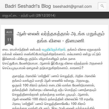
Badri Seshadri's Blog
bseshadri@gmail.com
ராஜபாட்டை - தந்தி டிவி (28/12/2014)
ஆன்-லைன் வர்த்தகத்தால் அடங்க மறுக்கும்
AUG
11
தங்க விலை - தினமணி
வை. ராமச்சந்திரன் என்பவர்
எழுதியிருக்கிறார்
. தங்கம் விலை ஏறுவதால்
மக்கள் எல்லாம் கலங்கிப்போயிருக்கிறார்களாம். கல்யாணம் என்று மட்டும்
இல்லாமல் பல்வேறு குடும்ப விழாக்களிலும் தங்க நகை
செய்துபோடவேண்டுமாமா. ஆனால் இப்போது விலை ஏற்றத்தால் அதனைச்
செய்யமுடியாமல் ஏழைகள் தடுமாறுகிறார்களாம். காரணம்?
குறைந்த அளவில் ‘மார்ஜின்’ பணம் செலுத்தி, அதிக அளவில்
தங்கம் வாங்கும் வசதி ஆன்-லைனில் உள்ளது. அதாவது,
ஒருவர் 100 கிராம் தங்கம் கடையில் வாங்க வேண்டுமானால்,
தங்கத்தின் அன்றைய விலைக்கு ஏற்ப மொத்தப் பணத்தையும்
செலுத்தினால்தான் தங்கத்தை வாங்க முடியும். ஆனால்,
ஆன்-லைனில் 100 கிராம் தங்கத்தின் விலையில் 10 சதவீத
அளவு ‘மார்ஜின்’ பணம் செலுத்தினாலேயே 100 கிராம்
தங்கத்தை வாங்கி விடலாம். இது ஆன்-லைன் வர்த்தகத்தில்