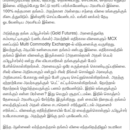
இல்லை. விற்கும்போது சேட்டு உரசிப் பார்க்கவேண்டிய அவசியம் இல்லை.
100% சுத்தமான தங்கம். அதற்கான அன்றைய சந்தை விலை உங்களுக்குக்
கிடைத்துவிடும். இன்ஷூர் செய்யவேண்டாம். வங்கி லாக்கர் தேடி
ஓடவேண்டிய அவசியம் இல்லை.
அடுத்தது தங்க ஃபியூச்சர்ஸ் (Gold Futures). அனைத்துவித
கம்மாடிட்டிகளும் (பண்டங்கள்) அவற்றின் எதிர்கால விலைகளும் MCX
எனப்படும் Multi Commodity Exchange-ல் விற்பனைக்கு வருகிறது.
இவற்றுக்கு அடியில் உண்மையான தங்கம் என்பது இல்லை. எதிர்காலத்தில்
தங்கம் இன்ன விலைக்கு இருக்கலாம் (அதனால்தான் அதன் பெயர்
ஃபியூச்சர்ஸ்) என்று சில வியாபாரிகள் தங்களுக்குள் பேரம்
பேசிக்கொள்கிறார்கள். அனைவரும் ஒரே கருத்தைக் கொண்டிருப்பதில்லை.
சிலர் விலை அதிகமாகும் என்றும் சிலர் நீங்கள் சொல்லும் அளவுக்கு
அதிகமாகப் போகாது என்றும் பேசி முடிவு செய்துகொள்கிறார்கள். அதற்கு
ஏற்றாற்போல அவர்களுக்குள் ‘பெட்’ கட்டிக்கொள்கிறார்கள். தோற்றால்
தோற்றவர் ஜெயித்தவருக்குப் பணம் தரவேண்டும். இதில் உங்களுக்கும்
எனக்கும் என்ன பிரச்னை? இது வெறும் சூதாட்டமல்ல. இதில் கொஞ்சம்
தேவையும் அவசியமும் சேர்ந்தே இருக்கிறது. தன் கையில் நிறையத் தங்கம்
வைத்திருப்பவர் அதன் விலை சடாரெனச் சரிந்துவிட்டால் அதனைச்
சரிக்கட்ட விலைக்கு எதிர்த்திசையில் போட்டு வைத்துக்கொள்ளும் ஃபியூச்சர்
உபயோகமானது. அதற்குள் இங்கு நாம் புகவேண்டாம்.
இந்த ஆன்லைன் வர்த்தகத்தால் தங்கம் விலை எந்தவிதத்திலும் உயரவோ