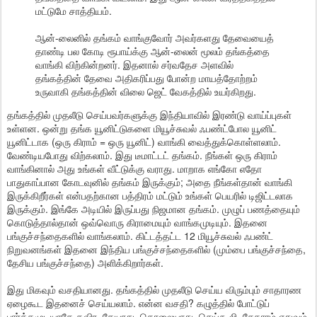
மட்டுமே சாத்தியம்.
ஆன்-லைனில் தங்கம் வாங்குவோர் அவர்களது தேவையைத்
தாண்டி பல கோடி ரூபாய்க்கு ஆன்-லைன் மூலம் தங்கத்தை
வாங்கி விற்கின்றனர். இதனால் சர்வதேச அளவில்
தங்கத்தின் தேவை அதிகரிப்பது போன்ற மாயத்தோற்றம்
உருவாகி தங்கத்தின் விலை ஜெட் வேகத்தில் உயர்கிறது.
தங்கத்தில் முதலீடு செய்பவர்களுக்கு இந்தியாவில் இரண்டு வாய்ப்புகள்
உள்ளன. ஒன்று தங்க யூனிட்டுகளை மியூச்சுவல் ஃபண்ட்போல யூனிட்
யூனிட்டாக (ஒரு கிராம் = ஒரு யூனிட்) வாங்கி வைத்துக்கொள்ளலாம்.
வேண்டியபோது விற்கலாம். இது டீமாட்டட் தங்கம். நீங்கள் ஒரு கிராம்
வாங்கினால் அது உங்கள் வீட்டுக்கு வராது. மாறாக எங்கோ எதோ
பாதுகாப்பான கோடவுனில் தங்கம் இருக்கும்; அதை நீங்கள்தான் வாங்கி
இருக்கிறீர்கள் என்பதற்கான பத்திரம் மட்டும் உங்கள் பெயரில் டிஜிட்டலாக
இருக்கும். இங்கே அடியில் இருப்பது நிஜமான தங்கம். முழுப் பணத்தையும்
கொடுத்தால்தான் ஒவ்வொரு கிராமையும் வாங்கமுடியும். இதனை
பங்குச்சந்தைகளில் வாங்கலாம். கிட்டத்தட்ட 12 மியூச்சுவல் ஃபண்ட்
நிறுவனங்கள் இதனை இந்திய பங்குச்சந்தைகளில் (மும்பை பங்குச்சந்தை,
தேசிய பங்குச்சந்தை) அளிக்கிறார்கள்.
இது மிகவும் வசதியானது. தங்கத்தில் முதலீடு செய்ய விரும்பும் சாதாரண
ஏழைகூட இதனைச் செய்யலாம். என்ன வசதி? கழுத்தில் போட்டுப்
பார்க்கமுடியாதே தவிர, தேயாது. தொலையாது. செய்கூலி, சேதாரம் எதுவும்