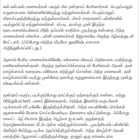
என்.எஸ்.எஸ் மாணவர்கள் பலரும் மிக நன்றாகப் பேசினார்கள். பெரும்பாலும்
வறுமையான பின்னணியிலிருந்து வந்துள்ளவர்கள். பெரும்பாலும்
கிராமப்புறத்திலிருந்து வந்துள்ளவர்கள். மிகச் சாதாரணப் பள்ளிகளில்
படித்துவிட்டு வந்துள்ளவர்கள். எப்படி, தமக்கு முன் இருந்த
தடைகளையெல்லாம் மீறித் தம்மால் சாதிக்க முடிந்தது என்பதை அந்த
மாணவர்கள் விளக்க, பள்ளி மாணவர்கள் நிஜமாகவே மிகுந்த ஆர்வத்துடன்
கேட்டனர். (அப்போது எடுத்த வீடியோ துரதிர்ஷ்டவசமாக
அழிந்துபோய்விட்டது.)
ஆனால் பேசிய மாணவர்களிலேயே எங்களை மிகவும் அதிகமாக பாதித்தது
மணிவண்ணன்தான். மிகுந்த தன்னம்பிக்கையுடன் பேசினான் அவன். தன்
வாழ்க்கைக் கதையை விரிவாக எடுத்துச் சொன்ன அந்த மாணவன், தன்
வாழ்க்கையில் படித்து முன்னேற தனக்கு உறுதுணையாக இருந்தது மூன்று
விஷயங்கள் என்றான்.
மூன்றாம் வகுப்பு படிக்கும்போது தாய்க்கும் தந்தைக்கும் சண்டை வந்து
பிரிந்துபோயினர். பணம் இல்லாததால், அடுத்த இரண்டு வருடங்கள்
படிக்காமல் வீட்டிலேயே இருந்திருக்கிறான். அந்த வயதிலேயே செங்கல்
சூளைகளில் வேலை செய்யவேண்டிய நிலைமை ஏற்பட்டுள்ளது. அப்போது
மாவட்ட ஆட்சியராக இருந்த அபூர்வா ஐ.ஏ.எஸ், குழந்தைத்
தொழிலாளர்களை மீட்டெடுக்க எடுத்துக்கொண்ட முயற்சியால் பள்ளியில்
மீண்டும் சேர்ந்து படிக்க ஆரம்பித்திருக்கிறான். அந்த நிகழ்ச்சி அவன்
மனத்தில் ஆழமாகப் பதிந்திருக்கிறது. தானும் ஒரு கலெக்டராக