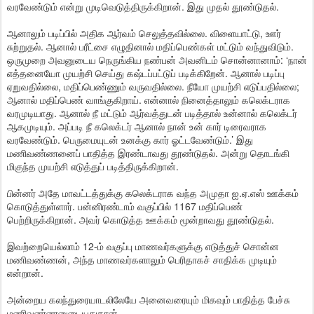
வரவேண்டும் என்று முடிவெடுத்திருக்கிறான். இது முதல் தூண்டுதல்.
ஆனாலும் படிப்பில் அதிக ஆர்வம் செலுத்தவில்லை. விளையாட்டு, ஊர்
சுற்றுதல். ஆனால் பரீட்சை எழுதினால் மதிப்பெண்கள் மட்டும் வந்துவிடும்.
ஒருமுறை அவனுடைய நெருங்கிய நண்பன் அவனிடம் சொன்னானாம்: ‘நான்
எத்தனையோ முயற்சி செய்து கஷ்டப்பட்டுப் படிக்கிறேன். ஆனால் படிப்பு
ஏறுவதில்லை, மதிப்பெண்ணும் வருவதில்லை. நீயோ முயற்சி எடுப்பதில்லை;
ஆனால் மதிப்பெண் வாங்குகிறாய். என்னால் நினைத்தாலும் கலெக்டராக
வரமுடியாது. ஆனால் நீ மட்டும் ஆர்வத்துடன் படித்தால் உன்னால் கலெக்டர்
ஆகமுடியும். அப்படி நீ கலெக்டர் ஆனால் நான் உன் கார் டிரைவராக
வரவேண்டும். பெருமையுடன் உனக்கு கார் ஓட்டவேண்டும்.’ இது
மணிவண்ணனைப் பாதித்த இரண்டாவது தூண்டுதல். அன்று தொடங்கி
மிகுந்த முயற்சி எடுத்துப் படித்திருக்கிறான்.
பின்னர் அதே மாவட்டத்துக்கு கலெக்டராக வந்த அமுதா ஐ.ஏ.எஸ் ஊக்கம்
கொடுத்துள்ளார். பன்னிரண்டாம் வகுப்பில் 1167 மதிப்பெண்
பெற்றிருக்கிறான். அவர் கொடுத்த ஊக்கம் மூன்றாவது தூண்டுதல்.
இவற்றையெல்லாம் 12-ம் வகுப்பு மாணவர்களுக்கு எடுத்துச் சொன்ன
மணிவண்ணன், அந்த மாணவர்களாலும் பெரிதாகச் சாதிக்க முடியும்
என்றான்.
அன்றைய கலந்துரையாடலிலேயே அனைவரையும் மிகவும் பாதித்த பேச்சு
மணிவண்ணனுடையதுதான்.