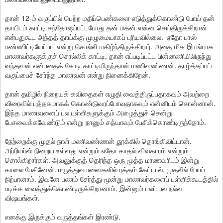
தான் 12-ம் வகுப்பில் பெற்ற மதிப்பெண்களை எடுத்துக்கொண்டு போய் தன்
தாயிடம் காட்டி சந்தோஷப்பட்டபோது தன் மகன் என்ன செய்திருக்கிறான்
என்பதுகூட அந்தத் தாய்க்கு முழுமையாகப் புரியவில்லை. ‘ஏதோ பாஸ்
பண்ணிட்டியேப்பா’ என்று சொல்லி மகிழ்ந்திருக்கிறார். அதை மிக இயல்பாக
மாணவர்களுக்குச் சொல்லிக் காட்டி, தான் எப்படிப்பட்ட பின்னணியிலிருந்து
வந்தவன் என்பதைக் கோடி காட்டியிருந்தான் மணிவண்ணன். தாழ்த்தப்பட்ட
வகுப்பைச் சேர்ந்த மாணவன் என்று நினைக்கிறேன்.
தான் தமிழில் நிறையக் கவிதைகள் எழுதி வைத்திருப்பதாகவும் அவற்றை
விரைவில் புத்தகமாகக் கொண்டுவரப்போவதாகவும் என்னிடம் சொன்னான்.
இந்த மாணவனைப் பல பள்ளிகளுக்கும் அழைத்துச் சென்று
பேசவைக்கவேண்டும் என்று நானும் சத்யாவும் பேசிக்கொண்டிருந்தோம்.
நேற்றைக்கு முதல் நாள் மணிவண்ணன் தூக்கில் தொங்கிவிட்டான்.
அர்ரியர்ஸ் நிறைய உள்ளது என்றும் எதோ காதல் விவகாரம் என்றும்
சொல்கிறார்கள். அவனுக்குத் தெரிந்த ஒரு மூத்த மாணவரிடம் இன்று
காலை பேசினேன். மருத்துவமனைகளில் ரத்தம் கேட்டால், முதலில் போய்
நிற்பானாம். இவனே பணம் சேர்த்து மூன்று மாணவர்களைப் பள்ளிக்கூடத்தில்
படிக்க வைத்துக்கொண்டிருக்கிறானாம். இன்னும் பலப் பல நல்ல
விஷயங்கள்.
எனக்கு இருக்கும் வருத்தங்கள் இரண்டு.