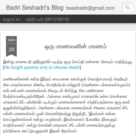
Badri Seshadri's Blog
bseshadri@gmail.com
ராஜபாட்டை - தந்தி டிவி (28/12/2014)
MAR
ஒரு மாணவனின் மரணம்
29
இன்று காலை தி ஹிந்துவில் படித்த ஒரு செய்தி என்னை மிகவும் பாதித்தது.
[
He fought poverty only to choose death
]
மணிவண்ணன் என்ற இந்தப் பையனை எனக்குக் கொஞ்சமாகத் தெரியும்.
சில மாதங்களாக கிண்டி பொறியியல் கல்லூரி (அண்ணா பல்கலைக்கழகம்)
என்.எஸ்.எஸ் மாணவர்கள் சிலருடன் சேர்ந்து சில பணிகளை
மேற்கொண்டிருக்கிறேன். அவ்வை சண்முகம் சாலையில் உள்ள சென்னை
மாநகராட்சிப் பள்ளியில் படிக்கும் மாணவர்களைச் சந்திப்பதற்காக ஒரு நாள்
ஒதுக்கியிருந்தோம். அண்ணா பல்கலை மாணவர்கள் சிலரை மாநகராட்சிப்
பள்ளி மாணவர்கள் முன் கொண்டுவந்து நிறுத்தி, ‘இவர்கள் என்ன
செய்துள்ளார்கள் என்று பாருங்கள்; இவர்களைப் போலவே நீங்களும்
சாதிக்கலாம்’ என்று சொல்லி மாநகராட்சிப் பள்ளி மாணவர்களுக்கு
நம்பிக்கை ஊட்டுவதுதான் இதன் நோக்கம்.