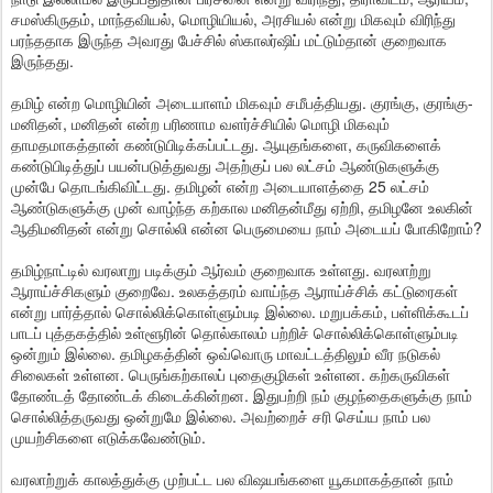
சமஸ்கிருதம், மாந்தவியல், மொழியியல், அரசியல் என்று மிகவும் விரிந்து
பரந்ததாக இருந்த அவரது பேச்சில் ஸ்காலர்ஷிப் மட்டும்தான் குறைவாக
இருந்தது.
தமிழ் என்ற மொழியின் அடையாளம் மிகவும் சமீபத்தியது. குரங்கு, குரங்கு-
மனிதன், மனிதன் என்ற பரிணாம வளர்ச்சியில் மொழி மிகவும்
தாமதமாகத்தான் கண்டுபிடிக்கப்பட்டது. ஆயுதங்களை, கருவிகளைக்
கண்டுபிடித்துப் பயன்படுத்துவது அதற்குப் பல லட்சம் ஆண்டுகளுக்கு
முன்பே தொடங்கிவிட்டது. தமிழன் என்ற அடையாளத்தை 25 லட்சம்
ஆண்டுகளுக்கு முன் வாழ்ந்த கற்கால மனிதன்மீது ஏற்றி, தமிழனே உலகின்
ஆதிமனிதன் என்று சொல்லி என்ன பெருமையை நாம் அடையப் போகிறோம்?
தமிழ்நாட்டில் வரலாறு படிக்கும் ஆர்வம் குறைவாக உள்ளது. வரலாற்று
ஆராய்ச்சிகளும் குறைவே. உலகத்தரம் வாய்ந்த ஆராய்ச்சிக் கட்டுரைகள்
என்று பார்த்தால் சொல்லிக்கொள்ளும்படி இல்லை. மறுபக்கம், பள்ளிக்கூடப்
பாடப் புத்தகத்தில் உள்ளூரின் தொல்காலம் பற்றிச் சொல்லிக்கொள்ளும்படி
ஒன்றும் இல்லை. தமிழகத்தின் ஒவ்வொரு மாவட்டத்திலும் வீர நடுகல்
சிலைகள் உள்ளன. பெருங்கற்காலப் புதைகுழிகள் உள்ளன. கற்கருவிகள்
தோண்டத் தோண்டக் கிடைக்கின்றன. இதுபற்றி நம் குழந்தைகளுக்கு நாம்
சொல்லித்தருவது ஒன்றுமே இல்லை. அவற்றைச் சரி செய்ய நாம் பல
முயற்சிகளை எடுக்கவேண்டும்.
வரலாற்றுக் காலத்துக்கு முற்பட்ட பல விஷயங்களை யூகமாகத்தான் நாம்