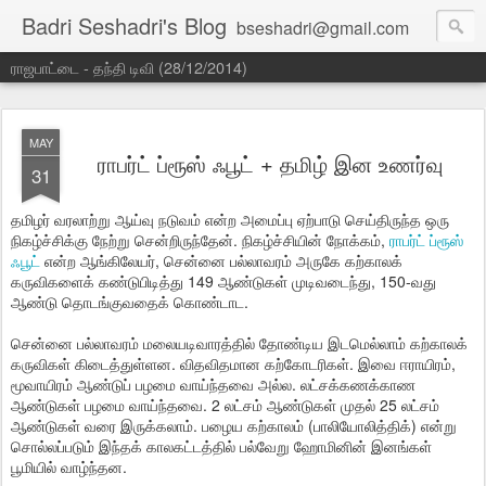
Badri Seshadri's Blog
bseshadri@gmail.com
ராஜபாட்டை - தந்தி டிவி (28/12/2014)
MAY
ராபர்ட் ப்ரூஸ் ஃபூட் + தமிழ் இன உணர்வு
31
தமிழர் வரலாற்று ஆய்வு நடுவம் என்ற அமைப்பு ஏற்பாடு செய்திருந்த ஒரு
நிகழ்ச்சிக்கு நேற்று சென்றிருந்தேன். நிகழ்ச்சியின் நோக்கம்,
ராபர்ட் ப்ரூஸ்
ஃபூட்
என்ற ஆங்கிலேயர், சென்னை பல்லாவரம் அருகே கற்காலக்
கருவிகளைக் கண்டுபிடித்து 149 ஆண்டுகள் முடிவடைந்து, 150-வது
ஆண்டு தொடங்குவதைக் கொண்டாட.
சென்னை பல்லாவரம் மலையடிவாரத்தில் தோண்டிய இடமெல்லாம் கற்காலக்
கருவிகள் கிடைத்துள்ளன. விதவிதமான கற்கோடரிகள். இவை ஈராயிரம்,
மூவாயிரம் ஆண்டுப் பழமை வாய்ந்தவை அல்ல. லட்சக்கணக்காண
ஆண்டுகள் பழமை வாய்ந்தவை. 2 லட்சம் ஆண்டுகள் முதல் 25 லட்சம்
ஆண்டுகள் வரை இருக்கலாம். பழைய கற்காலம் (பாலியோலித்திக்) என்று
சொல்லப்படும் இந்தக் காலகட்டத்தில் பல்வேறு ஹோமினின் இனங்கள்
பூமியில் வாழ்ந்தன.