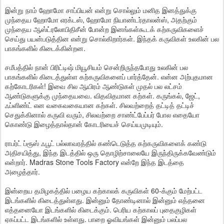
இன்று நாம் ஹோமோ சாப்பியன் என்று சொல்லும் மனித இனத்துக்கு
முந்தைய ஹோமோ எரக்டஸ், ஹோமோ நியாண்டர்தாலன்ஸ், அதற்கும்
முந்தைய ஆஸ்ட்ரலோபிதிசீன் போன்ற இனங்கள்கூடக் கற்கருவிகளைச்
செய்து பயன்படுத்தின என்று சொல்கிறார்கள். இந்தக் கருவிகள் உலகின் பல
பாகங்களில் கிடைக்கின்றன.
சமீபத்தில் நான் பிரிட்டிஷ் மியூசியம் சென்றிருந்தபோது உலகின் பல
பாகங்களில் கிடைத்துள்ள கற்கருவிகளைப் பார்த்தேன். என்ன அற்புதமான
கற்கோடரிகள்! இவை சில ஆயிரம் ஆண்டுகள் முதல் பல லட்சம்
ஆண்டுகளுக்கு முந்தையவை. விதவிதமான கற்கள். கருங்கல், ஜேட்,
ஃப்ளிண்ட் என வகைவகையான கற்கள். சிலவற்றைத் தட்டித் தட்டிச்
செதுக்கினால் கருவி வரும், சிலவற்றை சாண்ட்பேப்பர் போல எதையோ
கொண்டு இழைத்தால்தான் கோடரியைச் செய்யமுடியும்.
ராபர்ட் ப்ரூஸ் ஃபூட் பல்லாவரத்தில் கண்டெடுத்த கற்கருவிகளைக் கண்டு
அதிசயித்து, இந்த இடத்தில் ஒரு தொழிற்சாலையே இருந்திருக்கவேண்டும்
என்றார். Madras Stone Tools Factory என்றே இந்த இடத்தை
அழைத்தார்.
இன்றைய தமிழகத்தில் பழைய கற்காலக் கருவிகள் 60-க்கும் மேற்பட்ட
இடங்களில் கிடைத்துள்ளது. இன்னும் தோண்டினால் இன்னும் எத்தனை
எத்தனையோ இடங்களில் கிடைக்கும். பெரிய கற்காலப் புதைகுழிகள்
ஏகப்பட்ட இடங்களில் உள்ளது. பாறை ஓவியங்கள் இன்னும் பலப்பல