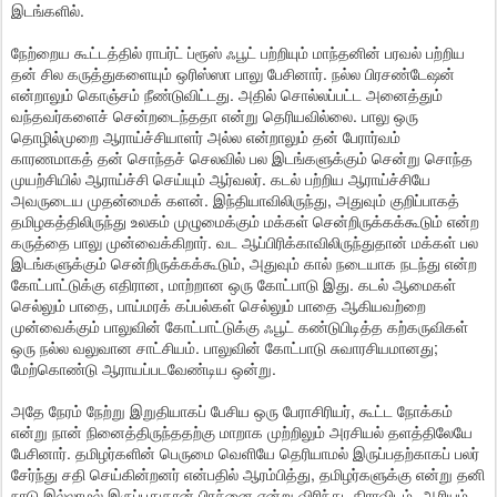
இடங்களில்.
நேற்றைய கூட்டத்தில் ராபர்ட் ப்ரூஸ் ஃபூட் பற்றியும் மாந்தனின் பரவல் பற்றிய
தன் சில கருத்துகளையும் ஒரிஸ்ஸா பாலு பேசினார். நல்ல பிரசண்டேஷன்
என்றாலும் கொஞ்சம் நீண்டுவிட்டது. அதில் சொல்லப்பட்ட அனைத்தும்
வந்தவர்களைச் சென்றடைந்ததா என்று தெரியவில்லை. பாலு ஒரு
தொழில்முறை ஆராய்ச்சியாளர் அல்ல என்றாலும் தன் பேரார்வம்
காரணமாகத் தன் சொந்தச் செலவில் பல இடங்களுக்கும் சென்று சொந்த
முயற்சியில் ஆராய்ச்சி செய்யும் ஆர்வலர். கடல் பற்றிய ஆராய்ச்சியே
அவருடைய முதன்மைக் களன். இந்தியாவிலிருந்து, அதுவும் குறிப்பாகத்
தமிழகத்திலிருந்து உலகம் முழுமைக்கும் மக்கள் சென்றிருக்கக்கூடும் என்ற
கருத்தை பாலு முன்வைக்கிறார். வட ஆப்பிரிக்காவிலிருந்துதான் மக்கள் பல
இடங்களுக்கும் சென்றிருக்கக்கூடும், அதுவும் கால் நடையாக நடந்து என்ற
கோட்பாட்டுக்கு எதிரான, மாற்றான ஒரு கோட்பாடு இது. கடல் ஆமைகள்
செல்லும் பாதை, பாய்மரக் கப்பல்கள் செல்லும் பாதை ஆகியவற்றை
முன்வைக்கும் பாலுவின் கோட்பாட்டுக்கு ஃபூட் கண்டுபிடித்த கற்கருவிகள்
ஒரு நல்ல வலுவான சாட்சியம். பாலுவின் கோட்பாடு சுவாரசியமானது;
மேற்கொண்டு ஆராயப்படவேண்டிய ஒன்று.
அதே நேரம் நேற்று இறுதியாகப் பேசிய ஒரு பேராசிரியர், கூட்ட நோக்கம்
என்று நான் நினைத்திருந்ததற்கு மாறாக முற்றிலும் அரசியல் தளத்திலேயே
பேசினார். தமிழர்களின் பெருமை வெளியே தெரியாமல் இருப்பதற்காகப் பலர்
சேர்ந்து சதி செய்கின்றனர் என்பதில் ஆரம்பித்து, தமிழர்களுக்கு என்று தனி
நாடு இல்லாமல் இருப்பதுதான் பிரச்னை என்று விரிந்து, திராவிடம், ஆரியம்,