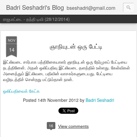
Badri Seshadri's Blog
bseshadri@gmail.com
ராஜபாட்டை - தந்தி டிவி (28/12/2014)
NOV
ஞாநியுடன் ஒரு பேட்டி
14
இட்லிவடை சார்பாக பத்திரிகையாளர் ஞாநியுடன் ஒரு நேர்முகப் பேட்டியை
நடத்தினேன். அதன் ஒலிப்பதிவு இட்லிவடை தளத்தில் உள்ளது. கேள்விகள்
அனைத்தும் இட்லிவடை பதிவின் வாசகர்களுடையது. பேட்டியை
வழிநடத்திச் சென்றது மட்டும்தான் நான்.
ஒலிப்பதிவைக் கேட்க
Posted
14th November 2012
by
Badri Seshadri
16
View comments