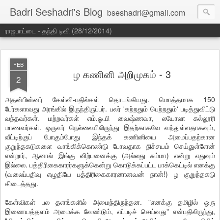
Badri Seshadri's Blog
bseshadri@gmail.com
ராஜபாட்டை - தந்தி டிவி (28/12/2014)
FEB
ழ கணினி அறிமுகம் - 3
2
அதன்பின்னர் கேள்வி-பதில்கள் தொடங்கியது. மொத்தமாக 150
பேர்களாவது அரங்கில் இருந்திருப்பர். பலர் 'கற்றதும் பெற்றதும்' படித்துவிட்டு
வந்தவர்கள். மற்றவர்கள் எம்.ஓ.பி வைஷ்ணவா, லயோலா கல்லூரி
மாணவர்கள். ஒருவர் நெல்லையிலிருந்து இதற்காகவே வந்துள்ளதாகவும்,
வீட்டிற்குப் போகும்போது இந்தக் கணினியை அமைப்பதற்கான
குறுந்தகடுகளை வாங்கிக்கொண்டு போவதாக நிச்சயம் செய்துள்ளேன்
என்றார், ஆனால் இங்கு விற்பனைக்கு (அல்லது சும்மா) என்று எதுவும்
இல்லை. பத்திரிகைகாரர்களுக்கென்று கொடுக்கப்பட்ட பாக்கெட்டில் எனக்கு
(வலைப்பதிவு எழுதியே பத்திரிகைகாரனானவன் நான்!) ழ குறுந்தகடு
கிடைத்தது.
கேள்விகள் பல தளங்களில் அமைந்திருந்தன. "எனக்கு தமிழில் ஒரு
இணையத்தளம் அமைக்க வேண்டும், எப்படிச் செய்வது" என்பதிலிருந்து,