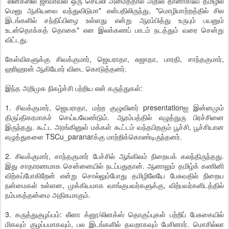
"லினக்ஸில் ஜாவாவில் ஒரு செயலி அமைத்தால் அதில் தானாகவே தமிழில்
மெனு ஆகியவை வந்துவிடுமா" என்பதிலிருந்து, "மொழிமாற்றத்தில் சில
இடங்களில் சந்திப்பிழை உள்ளது என்று ஆரம்பித்து உருபும் பயனும்
உடன்தொக்கத் தொகை" என இலக்கணப் பாடம் நடத்தும் வரை சென்று
விட்டது.
கேள்விகளுக்கு சிவக்குமார், ஜெயராதா, சுஜாதா, பாரதி, சாந்தகுமார்,
ஹரிஹரன் ஆகியோர் விடை கொடுத்தனர்.
இந்த அறிமுக நிகழ்ச்சி பற்றிய என் கருத்துகள்:
1. சிவக்குமார், ஜெயராதா, மற்ற குழுவினர் presentationஐ இன்னமும்
திருப்திகரமாகச் செய்யவேண்டும். ஆரம்பத்தில் எழுத்துரு பிரச்சினை
இருந்தது. கூட்ட அரங்கினுள் மக்கள் கூட்டம் வந்தபிறகும் பூச்சி, பூச்சியான
எழுத்துகளை TSCu_paranarக்கு மாற்றிக்கொண்டிருந்தனர்.
2. சிவக்குமார், சாந்தகுமார் பேச்சில் ஆங்கிலம் நிறையக் கலந்திருந்தது.
இது சாதாரணமாக சென்னையில் நடப்பதுதான். ஆனாலும் தமிழ்க் கணினி
விற்கப்போகிறேன் என்று சொல்லும்போது தமிழிலேயே பேசுவதில் நிறைய
நன்மைகள் உள்ளன, முக்கியமாக வாங்குபவர்களுக்கு, விற்பவர்களிடத்தில்
நம்பகத்தன்மை அதிகமாகும்.
3. கருத்துகுழப்பம்: லீனா க்னூ/லினக்ஸ் தொகுப்புகள் பற்றிப் பேசுகையில்
மிகவும் குழப்பமாகவும், பல இடங்களில் தவறாகவும் பேசினார். மொசில்லா