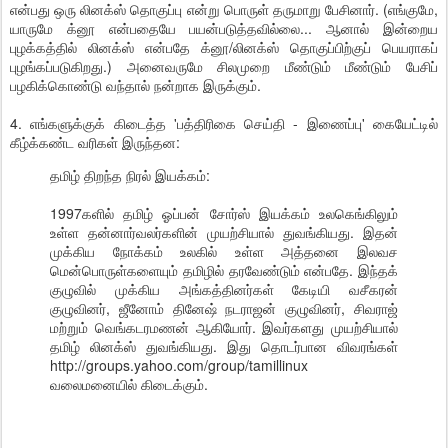
என்பது ஒரு லினக்ஸ் தொகுப்பு என்று பொருள் தருமாறு பேசினார். (எங்குமே,
யாருமே க்னூ என்பதையே பயன்படுத்தவில்லை... ஆனால் இன்றைய
புழக்கத்தில் லினக்ஸ் என்பதே க்னூ/லினக்ஸ் தொகுப்பிற்குப் பெயராகப்
புழங்கப்படுகிறது.) அனைவருமே சிலமுறை மீண்டும் மீண்டும் பேசிப்
பழகிக்கொண்டு வந்தால் நன்றாக இருக்கும்.
4. எங்களுக்குக் கிடைத்த 'பத்திரிகை செய்தி - இணைப்பு' கையேட்டில்
கீழ்க்கண்ட வரிகள் இருந்தன:
தமிழ் திறந்த நிரல் இயக்கம்:
1997களில் தமிழ் ஓப்பன் சோர்ஸ் இயக்கம் உலகெங்கிலும்
உள்ள தன்னார்வலர்களின் முயற்சியால் துவங்கியது. இதன்
முக்கிய நோக்கம் உலகில் உள்ள அத்தனை இலவச
மென்பொருள்களையும் தமிழில் தரவேண்டும் என்பதே. இந்தக்
குழுவில் முக்கிய அங்கத்தினர்கள் கேடியி வசீகரன்
குழுவினர், ஜீனோம் தினேஷ் நடராஜன் குழுவினர், சிவராஜ்
மற்றும் வெங்கடரமணன் ஆகியோர். இவர்களது முயற்சியால்
தமிழ் லினக்ஸ் துவங்கியது. இது தொடர்பான விவரங்கள்
http://groups.yahoo.com/group/tamillinux
வலைமனையில் கிடைக்கும்.