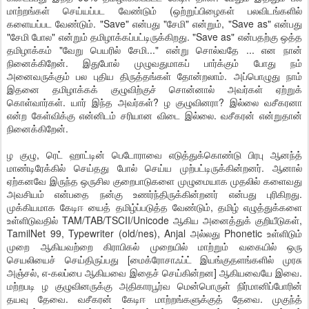
மாற்றங்கள் செய்யப்பட வேண்டும் (ஒற்றுப்பிழைகள் பலவிடங்களில்
களையப்பட வேண்டும். "Save" என்பது "சேமி" என்றும், "Save as" என்பது
"சேமி போல" என்றும் தமிழாக்கப்பட்டிருக்கிறது. "Save as" என்பதற்கு ஒத்த
தமிழாக்கம் "வேறு பெயரில் சேமி..." என்று சொல்வதே ... என நான்
நினைக்கிறேன். இதுபோல் முழுவதுமாகப் பார்க்கும் போது நம்
அனைவருக்கும் பல புதிய திருத்தங்கள் தோன்றலாம். அப்பொழுது நாம்
இதனை தமிழாக்கக் குழுவிற்குச் சொன்னால் அவர்கள் ஏற்றுக்
கொள்வார்கள். யார் இந்த அவர்கள்? ழ குழுவினரா? இல்லை வசீகரனா
என்ற கேள்விக்கு என்னிடம் சரியான விடை இல்லை. வசீகரன் என்றுதான்
நினைக்கிறேன்.
ழ குழு, ரெட் ஹாட்டின் பெடோராவை எடுத்துக்கொண்டு பிரபு ஆனந்த்
மாண்டிரேக்கில் செய்தது போல் செய்ய முற்பட்டிருக்கின்றனர். ஆனால்
ஏற்கனவே இருந்த ஒருசில குறைபாடுகளை முழுமையாக முதலில் களைவது
அவசியம் என்பதை நன்கு உணர்ந்திருக்கின்றனர் என்பது புரிகிறது.
முக்கியமாக கேடிஈ யைத் தமிழ்ப்படுத்த வேண்டும், தமிழ் எழுத்துக்களை
உள்ளிடுவதில் TAM/TAB/TSCII/Unicode ஆகிய அனைத்துக் குறியீடுகள்,
TamilNet 99, Typewriter (old/nes), Anjal அல்லது Phonetic உள்ளிடும்
முறை ஆகியவற்றை கிராபிகல் முறையில் மாற்றும் வகையில் ஒரு
செயலியைச் செய்திருப்பது [மைக்ரோசாஃப்ட் இயங்குதளங்களில் முரசு
அஞ்சல், எ-கலப்பை ஆகியவை இதைச் செய்கின்றன] ஆகியவையே இவை.
மற்றபடி ழ குழுவினருக்கு அதிகாரபூர்வ மென்பொருள் நிர்மானிப்போரின்
தயவு தேவை. வசீகரன் கேடிஈ மாற்றங்களுக்குத் தேவை. முகுந்த்