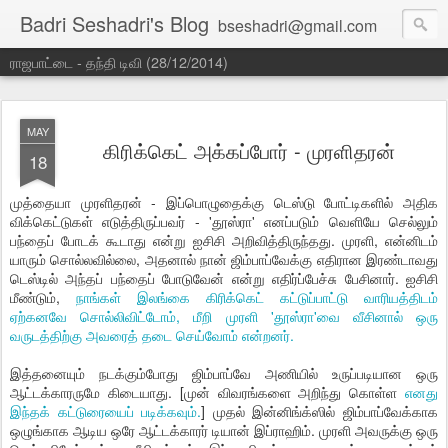
Badri Seshadri's Blog
bseshadri@gmail.com
ராஜபாட்டை - தந்தி டிவி (28/12/2014)
MAY
கிரிக்கெட் அக்கப்போர் - முரளிதரன்
18
முத்தையா முரளிதரன் - இப்பொழுதைக்கு டெஸ்டு போட்டிகளில் அதிக
விக்கெட்டுகள் எடுத்திருப்பவர் - 'தூஸ்ரா' எனப்படும் வெளியே செல்லும்
பந்தைப் போடக் கூடாது என்று ஐசிசி அறிவித்திருந்தது. முரளி, என்னிடம்
யாரும் சொல்லவில்லை, அதனால் நான் ஜிம்பாப்வேக்கு எதிரான இரண்டாவது
டெஸ்டில் அந்தப் பந்தைப் போடுவேன் என்று எதிர்ப்பேச்சு பேசினார். ஐசிசி
மீண்டும்,
நாங்கள் இலங்கை கிரிக்கெட் கட்டுப்பாட்டு வாரியத்திடம்
ஏற்கனவே சொல்லிவிட்டோம், மீறி முரளி 'தூஸ்ரா'வை வீசினால் ஒரு
வருடத்திற்கு அவரைத் தடை செய்வோம் என்றனர்.
இத்தனையும் நடக்கும்போது ஜிம்பாப்வே அணியில் உருப்படியான ஒரு
ஆட்டக்காரருமே கிடையாது. [முன் விவரங்களை அறிந்து கொள்ள
எனது
இந்தக் கட்டுரையைப் படிக்கவும்.
] முதல் இன்னிங்க்ஸில் ஜிம்பாப்வேக்காக
ஒழுங்காக ஆடிய ஒரே ஆட்டக்காரர் டியான் இப்ராஹிம். முரளி அவருக்கு ஒரு