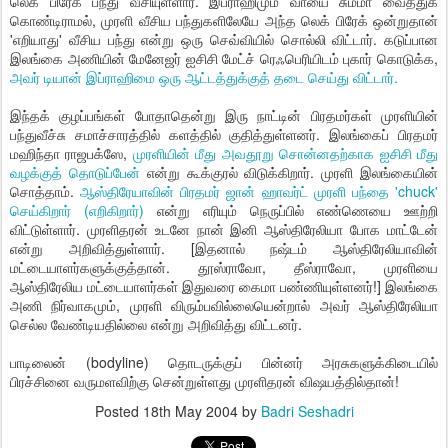
லெக் பிரேக் பந்து வீசியுள்ளார். இப்ராஹிமும் வாயை சும்மா வைத்துக்
கொண்டிராமல், முரளி வீசிய பந்துகளிலேயே அந்த லெக் பிரேக் ஒன்றுதான்
'எறியாது' வீசிய பந்து என்று ஒரு செவ்வியில் சொல்லி விட்டார். கடுப்பான
இலங்கை அணியின் மேனேஜர் ஐசிசி மேட்ச் ரெஃபெரியிடம் புகார் கொடுக்க,
அவர் டியான் இப்ராஹிமை ஒரு ஆட்டத்துக்குத் தடை செய்து விட்டார்.
இந்தக் குழப்பங்கள் போதாதென்று இரு நாட்டின் பிரதமர்கள் முரளியின்
பந்துவீச்சு சமாச்சாரத்தில் களத்தில் குதித்துள்ளனர். இலங்கைப் பிரதமர்
மஹிந்தா ராஜபக்ஸே,
முரளியின் மீது அவதூறு சொன்னதற்காக ஐசிசி மீது
வழக்குத் தொடுப்பேன்
என்று கூக்குரல் விடுக்கிறார். முரளி இலங்கையின்
சொத்தாம்.
ஆஸ்திரேயாவின் பிரதமர் ஜான் ஹாவர்ட் முரளி பந்தை 'chuck'
செய்கிறார் (எறிகிறார்)
என்று எரியும் நெருப்பில் எண்ணெயை ஊற்றி
விட்டுள்ளார். முரளிதரன் உடனே நான் இனி ஆஸ்திரேலியா போக மாட்டேன்
என்று அறிவித்துள்ளார். [இதனால் நஷ்டம் ஆஸ்திரேலியாவின்
மட்டையாளர்களுக்குத்தான். தூஸ்ராவோ, தீஸ்ராவோ, முரளியை
ஆஸ்திரேலிய மட்டையாளர்கள் இதுவரை கைமா பண்ணியுள்ளனர்!] இலங்கை
அணி நிர்வாகமும், முரளி விரும்பவில்லையென்றால் அவர் ஆஸ்திரேலியா
செல்ல வேண்டியதில்லை என்று அறிவித்து விட்டனர்.
பாடிலைன் (bodyline) தொடருக்குப் பின்னர் அரசுகளுக்கிடையில்
பிரச்சினை வருமளவிற்கு சென்றுள்ளது முரளிதரன் விஷயத்தில்தான்!
Posted
18th May 2004
by
Badri Seshadri