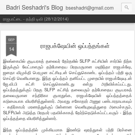
Badri Seshadri's Blog
bseshadri@gmail.com
ராஜபாட்டை - தந்தி டிவி (28/12/2014)
SEP
ராஜபக்ஷேயின் ஒப்பந்தங்கள்
14
இலங்கையில் குடியரசுத் தலைவர் தேர்தலில் SLFP கட்சியின் சார்பில் நிற்க
இருக்கும் வேட்பாளரும் தற்போதைய பிரதமருமான மஹிந்தா ராஜபக்ஷே,
ஜனதா விமுக்தி பெரமுன கட்சியுடன் செய்துகொண்ட ஒப்பந்தம் பற்றி ஒரு
செய்தி வெளியானது. இந்த ஒப்பந்தம் தனிப்பட்ட முறையில் ராஜபக்ஷேயுடன்
ஜே.வி.பி கட்சி செய்துகொண்டது என்று அறிவிக்கப்பட்டது.
ஒப்பந்தத்துக்குப் பிறகு SLFP கட்சித் தலைவரும் தற்போதைய குடியரசுத்
தலைவருமான சந்திரிகா குமரதுங்க, ராஜபக்ஷேயின் ஒப்பந்தத்தைக்
கடுமையாக விமரிசித்துள்ளார். அவரது சகோதரர் அணுர பண்டாரநாயகவும்
- கதிர்காமர் மரணத்துக்குப் பின்னான வெளியுறவுத்துறை அமைச்சரும்,
SLFPயின் அடுத்த பிரதமர் பதவிக்காகத் தேர்ந்தெடுக்கப்பட்டவரும் - இந்த
ஒப்பந்தத்தை விமரிசித்துள்ளார்.
இந்த ஒப்பந்தத்தில் முக்கியமாக இரண்டு ஷரத்துகள் பற்றி பிரச்னை