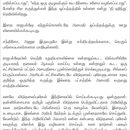
மதிக்கப்படாது", "எந்த ஒரு குழுவுக்கும் சுய-நிர்ணய உரிமை வழங்கப்படாது",
போன்ற சில கருத்துக்கள் இந்த ஒப்பந்தத்தில் உள்ளன என்று 'தி ஹிந்து'
தெரிவிக்கிறது.
இதை ராஜபக்ஷே ஏற்றுக்கொண்டதே அமைதி ஒப்பந்தத்துக்கு ஊறு
விளைவிக்கக்கூடியது.
சந்திரிகா, அணுர இருவருமே இன்று சக்தியற்றவர்களாக, வெறும்
பார்வையாளர்களாக மாறியுள்ளனர்.
ராஜபக்ஷேயின் வெற்றி உறுதியாகவில்லை என்றாலும்கூட, விக்ரமசிங்கே
குடியரசுத் தலைவர் ஆகவும் வாய்ப்பு உள்ளது என்றாலும் கூட, ஒரு
கட்சியினால் மட்டும் அமைதியை முன்னெடுத்துச் செல்லமுடியாது. சிங்களப்
பெரும்பான்மை அரசியல் கட்சிகளிடையே விடுதலைப் புலிகளுடனான உறவு
குறித்த ஒருமித்த கருத்து இல்லாத பட்சத்தில் அமைதி வருவது
சாத்தியமில்லை.
எனவே விடுதலைப்புலிகள் இந்நிலையில் செய்யக்கூடியது ஒன்றுதான்.
தன்னிச்சையாக தமிழர் பகுதிகள் விடுதலை பெற்றுவிட்டதாக அறிவித்து
உலக நாடுகளிடையே அங்கீகாரம் பெற உழைக்க வேண்டும். இதையும்
உடனடியாக, இலங்கை அதிபர் தேர்தல் நடக்கும் முன்னதாகவே செய்துவிட
வேண்டும். இந்த அறிவிப்பின் அவசரம் என்ன என்பதை விடுதலைப் புலிகள்
உலகுக்கு விளக்க இது வழிவகை செய்யும். உலக நாடுகள் பலவும்
ராஜபக்ஷேயின் ஒப்பந்தங்கள் தமிழர்களின் விருப்பத்துக்கு முற்றிலும்