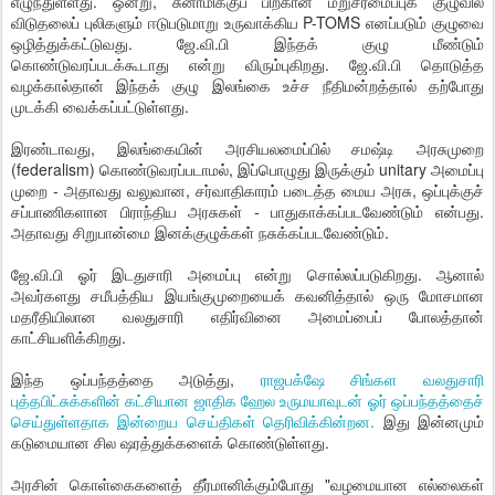
எழுந்துள்ளது. ஒன்று, சுனாமிக்குப் பிறகான மறுசீரமைப்புக் குழுவில்
விடுதலைப் புலிகளும் ஈடுபடுமாறு உருவாக்கிய P-TOMS எனப்படும் குழுவை
ஒழித்துக்கட்டுவது. ஜே.வி.பி இந்தக் குழு மீண்டும்
கொண்டுவரப்படக்கூடாது என்று விரும்புகிறது. ஜே.வி.பி தொடுத்த
வழக்கால்தான் இந்தக் குழு இலங்கை உச்ச நீதிமன்றத்தால் தற்போது
முடக்கி வைக்கப்பட்டுள்ளது.
இரண்டாவது, இலங்கையின் அரசியலமைப்பில் சமஷ்டி அரசுமுறை
(federalism) கொண்டுவரப்படாமல், இப்பொழுது இருக்கும் unitary அமைப்பு
முறை - அதாவது வலுவான, சர்வாதிகாரம் படைத்த மைய அரசு, ஒப்புக்குச்
சப்பாணிகளான பிராந்திய அரசுகள் - பாதுகாக்கப்படவேண்டும் என்பது.
அதாவது சிறுபான்மை இனக்குழுக்கள் நசுக்கப்படவேண்டும்.
ஜே.வி.பி ஓர் இடதுசாரி அமைப்பு என்று சொல்லப்படுகிறது. ஆனால்
அவர்களது சமீபத்திய இயங்குமுறையைக் கவனித்தால் ஒரு மோசமான
மதரீதியிலான வலதுசாரி எதிர்வினை அமைப்பைப் போலத்தான்
காட்சியளிக்கிறது.
இந்த ஒப்பந்தத்தை அடுத்து,
ராஜபக்ஷே சிங்கள வலதுசாரி
புத்தபிட்சுக்களின் கட்சியான ஜாதிக ஹேல உருமயாவுடன் ஓர் ஒப்பந்தத்தைச்
செய்துள்ளதாக இன்றைய செய்திகள் தெரிவிக்கின்றன.
இது இன்னமும்
கடுமையான சில ஷரத்துக்களைக் கொண்டுள்ளது.
அரசின் கொள்கைகளைத் தீர்மானிக்கும்போது "வழமையான எல்லைகள்