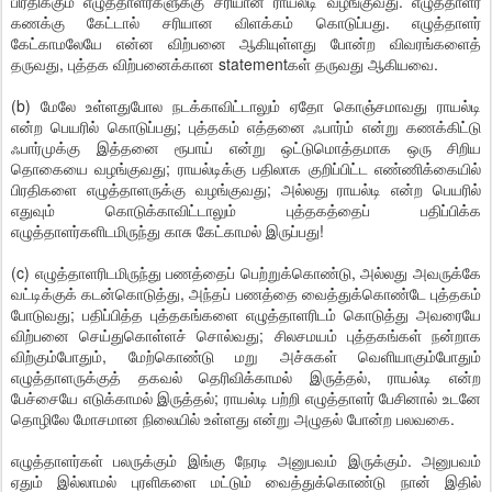
பிரதிக்கும் எழுத்தாளர்களுக்கு சரியான ராயல்டி வழங்குவது. எழுத்தாளர்
கணக்கு கேட்டால் சரியான விளக்கம் கொடுப்பது. எழுத்தாளர்
கேட்காமலேயே என்ன விற்பனை ஆகியுள்ளது போன்ற விவரங்களைத்
தருவது, புத்தக விற்பனைக்கான statementகள் தருவது ஆகியவை.
(b) மேலே உள்ளதுபோல நடக்காவிட்டாலும் ஏதோ கொஞ்சமாவது ராயல்டி
என்ற பெயரில் கொடுப்பது; புத்தகம் எத்தனை ஃபார்ம் என்று கணக்கிட்டு
ஃபார்முக்கு இத்தனை ரூபாய் என்று ஒட்டுமொத்தமாக ஒரு சிறிய
தொகையை வழங்குவது; ராயல்டிக்கு பதிலாக குறிப்பிட்ட எண்ணிக்கையில்
பிரதிகளை எழுத்தாளருக்கு வழங்குவது; அல்லது ராயல்டி என்ற பெயரில்
எதுவும் கொடுக்காவிட்டாலும் புத்தகத்தைப் பதிப்பிக்க
எழுத்தாளர்களிடமிருந்து காசு கேட்காமல் இருப்பது!
(c) எழுத்தாளரிடமிருந்து பணத்தைப் பெற்றுக்கொண்டு, அல்லது அவருக்கே
வட்டிக்குக் கடன்கொடுத்து, அந்தப் பணத்தை வைத்துக்கொண்டே புத்தகம்
போடுவது; பதிப்பித்த புத்தகங்களை எழுத்தாளரிடம் கொடுத்து அவரையே
விற்பனை செய்துகொள்ளச் சொல்வது; சிலசமயம் புத்தகங்கள் நன்றாக
விற்கும்போதும், மேற்கொண்டு மறு அச்சுகள் வெளியாகும்போதும்
எழுத்தாளருக்குத் தகவல் தெரிவிக்காமல் இருத்தல், ராயல்டி என்ற
பேச்சையே எடுக்காமல் இருத்தல்; ராயல்டி பற்றி எழுத்தாளர் பேசினால் உடனே
தொழிலே மோசமான நிலையில் உள்ளது என்று அழுதல் போன்ற பலவகை.
எழுத்தாளர்கள் பலருக்கும் இங்கு நேரடி அனுபவம் இருக்கும். அனுபவம்
ஏதும் இல்லாமல் புரளிகளை மட்டும் வைத்துக்கொண்டு நான் இதில்