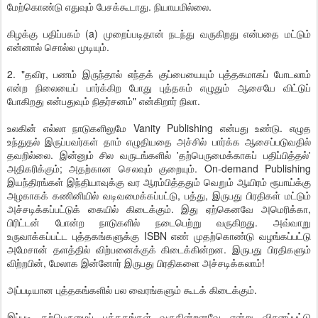
மேற்கொண்டு எதுவும் பேசக்கூடாது. நியாயமில்லை.
கிழக்கு பதிப்பகம் (a) முறைப்படிதான் நடந்து வருகிறது என்பதை மட்டும்
என்னால் சொல்ல முடியும்.
2. "தவிர, பணம் இருந்தால் எந்தக் குப்பையையும் புத்தகமாகப் போடலாம்
என்ற நிலையைப் பார்க்கிற போது புத்தகம் எழுதும் ஆசையே விட்டுப்
போகிறது என்பதுவும் நிதர்சனம்" என்கிறார் நிலா.
உலகின் எல்லா நாடுகளிலுமே Vanity Publishing என்பது உண்டு. எழுத
உந்துதல் இருப்பவர்கள் தாம் எழுதியதை அச்சில் பார்க்க ஆசைப்படுவதில்
தவறில்லை. இன்னும் சில வருடங்களில் 'தற்பெருமைக்காகப் பதிப்பித்தல்'
அதிகரிக்கும்; அதற்கான செலவும் குறையும். On-demand Publishing
இயந்திரங்கள் இந்தியாவுக்கு வர ஆரம்பித்ததும் வெறும் ஆயிரம் ரூபாய்க்கு
அழகாகக் கணினியில் வடிவமைக்கப்பட்டு, பத்து, இருபது பிரதிகள் மட்டும்
அச்சடிக்கப்பட்டுக் கையில் கிடைக்கும். இது ஏற்கெனவே அமெரிக்கா,
பிரிட்டன் போன்ற நாடுகளில் நடைபெற்று வருகிறது. அவ்வாறு
உருவாக்கப்பட்ட புத்தகங்களுக்கு ISBN எண் முதற்கொண்டு வழங்கப்பட்டு
அமேசான் தளத்தில் விற்பனைக்குக் கிடைக்கின்றன. இருபது பிரதிகளும்
விற்றபின், மேலாக இன்னோர் இருபது பிரதிகளை அச்சடிக்கலாம்!
அப்படியான புத்தகங்களில் பல வைரங்களும் கூடக் கிடைக்கும்.
இப்படி தற்பெருமைப் புத்தகங்கள் வருகின்றனவே என்று விசனப்பட்டு