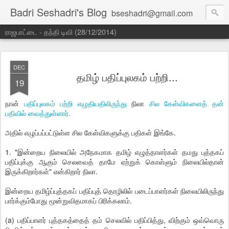
Badri Seshadri's Blog
bseshadri@gmail.com
ராஜபாட்டை - தந்தி டிவி (28/12/2014)
DEC
தமிழ் பதிப்புலகம் பற்றி...
19
நான்
பதிப்புலகம் பற்றி எழுதியதிலிருந்து
நிலா
சில கேள்விகளைத் தன்
பதிவில் வைத்துள்ளார்.
அதில் எழுப்பப்பட்டுள்ள சில கேள்விகளுக்கு பதிகள் இங்கே.
1. "இன்றைய நிலையில் அநேகமாக தமிழ் எழுத்தாளர்கள் தமது புத்தகப்
பதிப்புக்கு ஆகும் செலவைத் தாமே ஏற்றுக் கொள்ளும் நிலையில்தான்
இருக்கிறார்கள்" என்கிறார் நிலா.
இன்றைய தமிழ்ப்புத்தகப் பதிப்புத் தொழிலில் படைப்பாளர்கள் நிலையிலிருந்து
பார்க்கும்போது மூன்றுவிதமாகப் பிரிக்கலாம்.
(a) பதிப்பாளர் புத்தகத்தைத் தம் செலவில் பதிப்பித்து, விற்கும் ஒவ்வொரு