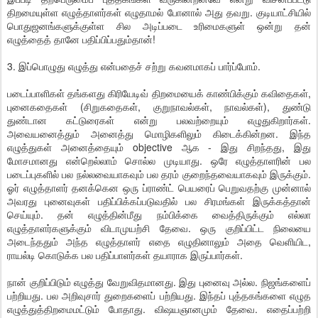
திறமையுள்ள எழுத்தாளர்கள் எழுதாமல் போனால் அது தவறு. குடியாட்சியில்
பொதுஜனங்களுக்குள்ள சில அடிப்படை உரிமைகளுள் ஒன்று தன்
எழுத்தைத் தானே பதிப்பிப்பதும்தான்!
3. இப்பொழுது எழுத்து என்பதைச் சற்று கவனமாகப் பார்ப்போம்.
படைப்பாளிகள் தங்களது கிரியேடிவ் திறமையைக் காண்பிக்கும் கவிதைகள்,
புனைகதைகள் (சிறுகதைகள், குறுநாவல்கள், நாவல்கள்), துண்டு
துண்டான கட்டுரைகள் என்று பலவற்றையும் எழுதுகிறார்கள்.
அவையனைத்தும் அனைத்து மொழிகளிலும் கிடைக்கின்றன. இந்த
எழுத்துகள் அனைத்தையும் objective ஆக - இது சிறந்தது, இது
மோசமானது என்றெல்லாம் சொல்ல முடியாது. ஒரே எழுத்தாளரின் பல
படைப்புகளில் பல நல்லவையாகவும் பல தரம் குறைந்தவையாகவும் இருக்கும்.
ஓர் எழுத்தாளர் தனக்கென ஒரு ப்ராண்ட் பெயரைப் பெறுவதற்கு முன்னால்
அவரது புனைவுகள் பதிப்பிக்கப்படுவதில் பல சிரமங்கள் இருக்கத்தான்
செய்யும். தன் எழுத்தின்மீது நம்பிக்கை வைத்திருக்கும் எல்லா
எழுத்தாளர்களுக்கும் விடாமுயற்சி தேவை. ஒரு குறிப்பிட்ட நிலையை
அடைந்ததும் அந்த எழுத்தாளர் எதை எழுதினாலும் அதை வெளியிட,
ராயல்டி கொடுக்க பல பதிப்பாளர்கள் தயாராக இருப்பார்கள்.
நான் குறிப்பிடும் எழுத்து வேறுவிதமானது. இது புனைவு அல்ல. நிஜங்களைப்
பற்றியது. பல அறிவுசார் துறைகளைப் பற்றியது. இந்தப் புத்தகங்களை எழுத
எழுத்துத்திறமைமட்டும் போதாது. விஷயஞானமும் தேவை. எதைப்பற்றி