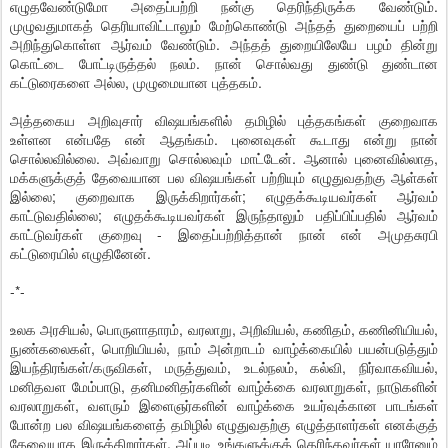
எழுதவேண்டுமோ அதைப்பற்றி நன்கு தெரிந்திருக்க வேண்டும்.
முழுவதுமாகத் தெரியாவிட்டாலும் மேற்கொண்டு அந்தத் துறையைப் பற்றி
அறிந்துகொள்ள ஆர்வம் வேண்டும். அந்தத் துறையிலேயே பழம் தின்று
கொட்டை போட்டிருத்தல் நலம். நான் சொல்வது துண்டு துண்டான
கட்டுரைகளை அல்ல, முழுமையான புத்தகம்.
அத்தகைய அறிவுசார் விஷயங்களில் தமிழில் புத்தகங்கள் குறைவாக
உள்ளன என்பதே என் ஆதங்கம். புனைவுகள் கூடாது என்று நான்
சொல்லவில்லை. அவ்வாறு சொல்லவும் மாட்டேன். ஆனால் புனைவில்லாத,
மக்களுக்குத் தேவையான பல விஷயங்கள் பற்றியும் எழுதுவதற்கு ஆள்கள்
இல்லை; குறைவாக இருக்கிறார்கள்; எழுதக்கூடியவர்கள் ஆர்வம்
காட்டுவதில்லை; எழுதக்கூடியவர்கள் இருந்தாலும் பதிப்பிப்பதில் ஆர்வம்
காட்டுவர்கள் குறைவு - இதைப்பற்றித்தான் நான் என் அமுதசுரபி
கட்டுரையில் எழுதினேன்.
-*-
உலக அரசியல், பொருளாதாரம், வரலாறு, அறிவியல், கணிதம், கணினியியல்,
நுண்கலைகள், பொறியியல், நாம் அன்றாடம் வாழ்க்கையில் பயன்படுத்தும்
இயந்திரங்கள்/கருவிகள், மருத்துவம், உடல்நலம், கல்வி, நிர்வாகவியல்,
மனிதவள மேம்பாடு, தனிமனிதர்களின் வாழ்க்கை வரலாறுகள், நாடுகளின்
வரலாறுகள், வளரும் இளைஞர்களின் வாழ்க்கை உயர்வுக்கான பாடங்கள்
போன்ற பல விஷயங்களைத் தமிழில் எழுதுவதற்கு எழுத்தாளர்கள் எனக்குத்
தேவையாக இருக்கிறார்கள். அப்படி உங்களுக்குத் தெரிந்தவர்கள் யாரேனும்