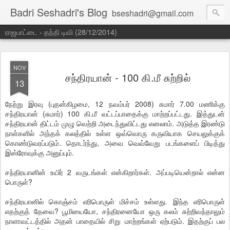
Badri Seshadri's Blog
bseshadri@gmail.com
ராஜபாட்டை - தந்தி டிவி (28/12/2014)
NOV
சந்திரயான் - 100 கி.மீ சுற்றில்
13
நேற்று இரவு (புதன்கிழமை, 12 நவம்பர் 2008) சுமார் 7.00 மணிக்கு
சந்திரயான் (சுமார்) 100 கி.மீ வட்டப்பாதைக்கு மாற்றப்பட்டது. இத்துடன்
சந்திரயான் திட்டம் முழு வெற்றி அடைந்துவிட்டது எனலாம். அடுத்த இரண்டு
நாள்களில் அந்தக் கலத்தில் உள்ள ஒவ்வொரு கருவியாக செயலுக்குக்
கொண்டுவரப்படும். தொடர்ந்து, அவை வெவ்வேறு படங்களைப் பிடித்து
இஸ்ரோவுக்கு அனுப்பும்.
சந்திரயானின் உயிர் 2 வருடங்கள் என்கிறார்கள். அப்படியென்றால் என்ன
பொருள்?
சந்திரயானில் கொஞ்சம் எரிபொருள் மிச்சம் உள்ளது. இந்த எரிபொருள்
எதற்குத் தேவை? பூமியையோ, சந்திரனையோ ஒரு கலம் சுற்றிவந்தாலும்
நாளாவட்டத்தில் அதன் பாதையில் சிறு மாற்றங்கள் ஏற்படும். இதற்குப் பல