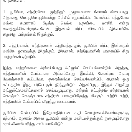
காரணங்கள்:
1. பூமியோ, சந்திரனோ, முற்றிலும் முழுமையான கோளம் கிடையாது.
அதாவது மொழுமொழுவென்று அச்சில் உருவாக்கிய பிளாஸ்டிக் பந்துபோல
அல்ல; சுமாராகப் பிடித்த வெல்ல உருண்டை மாதிரி என்று
வைத்துக்கொள்ளுங்களேன். இதனால் ஈர்ப்பு விசையில் ஆங்காங்கே
சிறுசிறு மாற்றங்கள் இருக்கும்.
2. சந்திரயான், சந்திரனைச் சுற்றிவந்தாலும், பூமியின் ஈர்ப்பு இன்னமும்
அங்கே ஓரளவுக்கு இருக்கும். இதனால், சந்திரயானின் பாதையில் சிறு
மாற்றங்கள் ஏற்படும்.
இந்த மாற்றங்களை அவ்வப்போது அட்ஜஸ்ட் செய்யவேண்டும். அதற்கு,
சந்திரயானின் மோட்டாரை அவ்வப்போது இயக்கி, வேண்டிய அளவு
வேகத்தைக் கூட்டவோ, குறைக்கவோ செய்யவேண்டும். ஆனால் ஒரு
கட்டத்தில் இந்த எரிபொருள் தீர்ந்துவிடும். அதன்பிறகு இந்தச் சிறுசிறு
அட்ஜஸ்ட்மெண்ட்களைச் செய்யமுடியாது. அந்தக் கட்டத்தில் சந்திரயான்
கொஞ்சம் கொஞ்சமாக சந்திரன் பாதையிலிருந்து விலகும். சுற்றிச் சுற்றி,
சந்திரனின் மேல்பரப்பில் விழுந்து உடையலாம்.
பூமியின் மேல்பரப்பில் இதேமாதிரியான கதி செயற்கைக்கோள்களுக்கு
ஏற்படும். ஆனால் அவை பூமியின் காற்று மண்டலத்துக்குள் நுழையும்போது
உராய்வினால் எரிந்து சாம்பலாகிவிடும்.