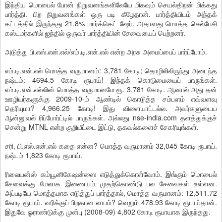
இந்திய மொபைல் போன் நிறுவனங்களிலேயே மிகவும் செயல்திறன் மிக்கது
பார்த்தி. பிற நிறுவனங்கள் ஒரு படி கீழேதான். பார்த்தியிடம் அந்தக்
கட்டத்தில் இருந்தது 21.8% மார்க்கெட் ஷேர். அதாவது மொத்த செல்பேசி
கஸ்டமர்களில் ஐந்தில் ஒருவர் பார்த்தியின் சேவையைப் பெற்றனர்.
அடுத்து பி.எஸ்.என்.எல்/எம்.டி.என்.எல் என்ற அரசு அமைப்பைப் பார்ப்போம்.
எம்.டி.என்.எல் மொத்த வருமானம்: 3,781 கோடி; தொழிலிலிருந்து அடைந்த
நஷ்டம்: 4694.5 கோடி ரூபாய்! இந்தக் கொடுமையைப் பாருங்கள்.
எம்.டி.என்.எல்லின் மொத்த வருமானமே ரூ. 3,781 கோடி. ஆனால் அது தன்
ஊழியர்களுக்கு 2009-10-ம் ஆண்டில் கொடுத்த சம்பளம் எவ்வளவு
தெரியுமா? 4,966.25 கோடி! இது விளையாட்டல்ல. அவர்களுடைய
ஆன்னுவல் ரிப்போர்ட்டில் பாருங்கள். அல்லது nse-india.com தளத்துக்குச்
சென்று MTNL என்ற குறியீட்டை இட்டு, தகவல்களைச் சேகரியுங்கள்.
சரி, பி.எஸ்.என்.எல் கதை என்ன? மொத்த வருமானம் 32,045 கோடி ரூபாய்.
நஷ்டம் 1,823 கோடி ரூபாய்.
ரிலையன்ஸ் கம்யூனிகேஷன்ஸை எடுத்துக்கொள்வோம். இங்கும் மொபைல்
சேவைக்கு மேலாக இணையம் முதற்கொண்டு பல சேவைகள் உள்ளன.
அப்படியே மொத்தமாக எடுத்துப் பார்த்தால், மொத்த வருமானம்: 12,511.72
கோடி ரூபாய். வரிக்குப் பிறகான லாபம்? வெறும் 478.93 கோடி ரூபாய்தான்.
இதுவே ஓராண்டுக்கு முன்பு (2008-09) 4,802 கோடி ரூபாயாக இருந்தது.