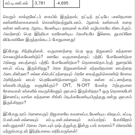
எம்.டி.என்.எல்
3,781
-4,695
வெறும் கால்குலேட்டர் கையில் இருந்தால், தட்டித் தட்டியே பலவிதமான
எண்ணிக்கைகளைக் கொண்டுவந்துவிடலாம். ஆனால் உண்மைக் கதை
என்ன என்பதை ஆராய, வேண்டிய தரவுகள் கூகிள் வழியாகவே கிடைக்கும்.
அவற்றைப் பெற இந்தியா வரவேண்டிய அவசியமே இல்லை, துபாயிலோ
லிபியாவிலோ இருந்தால்கூடப் போதுமானது!
இப்போது சிந்தியுங்கள். வருமானத்தை பெற ஒரு நிறுவனம் எத்தனை
செலவழிக்கவேண்டும்? எனவே வருமானத்தைப் பற்றிப் பேசவேண்டுமா
அல்லது லாபத்தைப் பற்றிப் பேசவேண்டுமா? தொலைதொடர்புத் துறையில்
லாபம் எப்படி இருக்கிறது? அரசு நிறுவனங்கள் எந்தவிதமான லாபத்தை
அடைகின்றன? எல்லா ஸ்பெக்ட்ரத்தையும் அரசே வைத்துக்கொண்டு சேவை
அளித்தால் லாபம் பெறவேண்டுமானாலும் அரசு என்ன கட்டணத்தை
உங்களிடமிருந்து வசூலிக்கும்? OYT, N-OYT போன்ற அற்புதமான
சேவைகள் உங்களில் எவருக்கேனும் ஞாபகம் இருக்கிறதா? ஒரு தொலைபேசி
இணைப்பு வாங்க எத்தனை சிங்கி அடிக்கவேண்டியிருந்தது என்று ஞாபகம்
இருக்கிறதா?
இப்போது நாம் அனைவரும் நிஜமாகவே கவலைப்படவேண்டிய விஷயம், எப்படி
பி.எஸ்.என்.எல்லையும் எம்.டி.என்.எல்லையும் காப்பாற்றப் போகிறோம்
என்பதுதான்! அவை அடையும் நஷ்டத்துக்கு இன்று யார் காரணம்? விரைவில்
மற்றுமொரு ஏர் இந்தியாவை எதிர்பாருங்கள்!