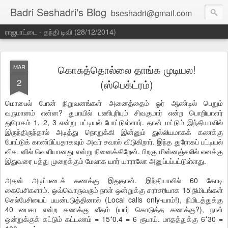
Badri Seshadri's Blog
bseshadri@gmail.com
ராஜபாட்டை - தந்தி டிவி (28/12/2014)
கொசுத்தொல்லை தாங்க முடியல!
MAR
2
(ஸ்பெக்ட்ரம்)
மொபைல் போன் நிறுவனங்கள் அனைத்தைம் ஓர் ஆண்டில் பெறும்
வருமானம் என்ன? துபாயில் பணிபுரியும் சிவகுமார் என்ற பொறியாளர்
துரோகம் 1, 2, 3 என்று பட்டியல் போட்டுள்ளார். தான் மட்டும் இந்தியாவில்
இருந்திருந்தால் அடித்து நொறுக்கி இன்னும் துல்லியமாகக் கணக்கு
போட்டுக் காண்பிப்பதாகவும் அவர் சவால் விடுகிறார். இந்த துரோகப் பட்டியல்
விகடனில் வெளியானது என்று நினைக்கிறேன். பிறகு மின்னஞ்சலில் எனக்கு
இதுவரை பத்து முறைக்கும் மேலாக யார் யாராலோ அனுப்பப்பட்டுள்ளது.
அதன் அடிப்படைக் கணக்கு இதுதான். இந்தியாவில் 60 கோடி
கைபேசிகளாம். ஒவ்வொருவரும் நாள் ஒன்றுக்கு சராசரியாக 15 நிமிடங்கள்
செல்பேசியைப் பயன்படுத்தினால் (Local calls only-யாம்!), நிமிடத்துக்கு
40 பைசா என்ற கணக்கு வீதம் (யார் கொடுத்த கணக்கு?), நாள்
ஒன்றுக்குக் கட்டும் கட்டணம் = 15*0.4 = 6 ரூபாய். மாதத்துக்கு 6*30 =