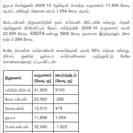
ஐடியா செல்லுலார் 2009-10 ஆண்டின் மொத்த வருமானம் 11,896 கோடி
ரூபாய். வரிக்குப் பிறகான லாபம் 1,054 கோடி ரூபாய்.
வோடஃபோன் நிறுவனத்தின் தாய் கம்பெனி பிரிட்டனில் உள்ளது. அதன்
ஆன்னுவல் ரிப்போர்ட்டில் தேடிப் பார்த்ததில் 2009-10 வருமானம் சுமார்
22,500 கோடி. EBIDTA என்பது 5800 கோடி ரூபாயாக இருந்தாலும், நிகர
நஷ்டம் 266 கோடி.
மேலே சொன்ன கம்பெனிகள் கையில்தான் சுமார் 85% சந்தை உள்ளது.
மிச்சம் துண்டு துக்கடா கம்பெனிகளை மறந்துவிட்டு மேலே
சொன்னவற்றைப் பட்டியலிட்டால்:
வருமானம்
லாபம்/நஷ்டம்
நிறுவனம்
(கோடி ரூ)
(கோடி ரூ)
பார்த்தி ஏர்டெல்
41,829
9163
வோடஃபோன்
22,500
-266
ரிலையன்ஸ்
12,512
479
ஐடியா
11,896
1,054
பி.எஸ்.என்.எல்
32,045
-1,823