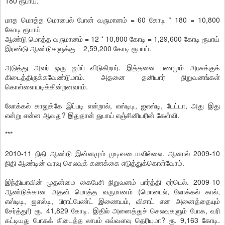
180 ரூபாய்.
மாத மொத்த மொபைல் போன் வருமானம் = 60 கோடி * 180 = 10,800
கோடி ரூபாய்
ஆண்டு மொத்த வருமானம் = 12 * 10,800 கோடி = 1,29,600 கோடி ரூபாய்
இரண்டு ஆண்டுகளுக்கு = 2,59,200 கோடி ரூபாய்.
அடுத்து அவர் ஒரு ஜம்ப் விடுகிறார். இத்தனை பணமும் அரசுக்குக்
கிடைத்திருக்கவேண்டுமாம். அதனை தனியார் நிறுவனங்கள்
கொள்ளையடிக்கின்றனவாம்.
லோக்கல் காலுக்கே இப்படி என்றால், எஸ்டிடி, ஐஎஸ்டி, டேட்டா, அது இது
என்று என்ன ஆவது? இதுதான் துபாய் எஞ்சினியரின் கேள்வி.
***
2010-11 நிதி ஆண்டு இன்னமும் முடிவடையவில்லை. ஆனால் 2009-10
நிதி ஆண்டின் வரவு செலவுக் கணக்கை எடுத்துக்கொள்வோம்.
இந்தியாவின் முதன்மை கைபேசி நிறுவனம் பார்த்தி ஏர்டெல். 2009-10
ஆண்டுக்கான அதன் மொத்த வருமானம் (மொபைல், லோக்கல் கால்,
எஸ்டிடி, ஐஎஸ்டி, பிராட்பேண்ட் இணையம், விசாட் என அனைத்தையும்
சேர்த்து!) ரூ. 41,829 கோடி. இதில் அனைத்துச் செலவுகளும் போக, வரி
கட்டியது போகக் கிடைத்த லாபம் எவ்வளவு தெரியுமா? ரூ. 9,163 கோடி.