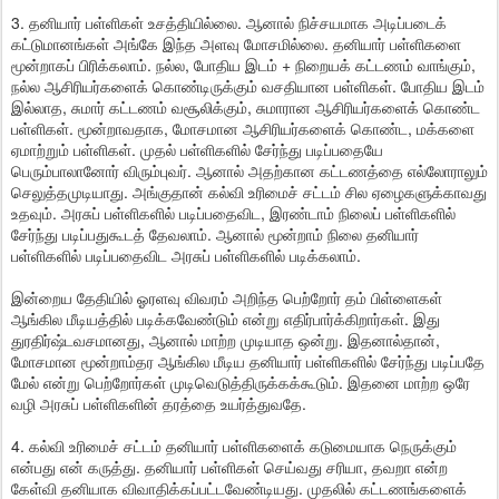
3. தனியார் பள்ளிகள் உசத்தியில்லை. ஆனால் நிச்சயமாக அடிப்படைக்
கட்டுமானங்கள் அங்கே இந்த அளவு மோசமில்லை. தனியார் பள்ளிகளை
மூன்றாகப் பிரிக்கலாம். நல்ல, போதிய இடம் + நிறையக் கட்டணம் வாங்கும்,
நல்ல ஆசிரியர்களைக் கொண்டிருக்கும் வசதியான பள்ளிகள். போதிய இடம்
இல்லாத, சுமார் கட்டணம் வசூலிக்கும், சுமாரான ஆசிரியர்களைக் கொண்ட
பள்ளிகள். மூன்றாவதாக, மோசமான ஆசிரியர்களைக் கொண்ட, மக்களை
ஏமாற்றும் பள்ளிகள். முதல் பள்ளிகளில் சேர்ந்து படிப்பதையே
பெரும்பாலானோர் விரும்புவர். ஆனால் அதற்கான கட்டணத்தை எல்லோராலும்
செலுத்தமுடியாது. அங்குதான் கல்வி உரிமைச் சட்டம் சில ஏழைகளுக்காவது
உதவும். அரசுப் பள்ளிகளில் படிப்பதைவிட, இரண்டாம் நிலைப் பள்ளிகளில்
சேர்ந்து படிப்பதுகூடத் தேவலாம். ஆனால் மூன்றாம் நிலை தனியார்
பள்ளிகளில் படிப்பதைவிட அரசுப் பள்ளிகளில் படிக்கலாம்.
இன்றைய தேதியில் ஓரளவு விவரம் அறிந்த பெற்றோர் தம் பிள்ளைகள்
ஆங்கில மீடியத்தில் படிக்கவேண்டும் என்று எதிர்பார்க்கிறார்கள். இது
துரதிர்ஷ்டவசமானது, ஆனால் மாற்ற முடியாத ஒன்று. இதனால்தான்,
மோசமான மூன்றாம்தர ஆங்கில மீடிய தனியார் பள்ளிகளில் சேர்ந்து படிப்பதே
மேல் என்று பெற்றோர்கள் முடிவெடுத்திருக்கக்கூடும். இதனை மாற்ற ஒரே
வழி அரசுப் பள்ளிகளின் தரத்தை உயர்த்துவதே.
4. கல்வி உரிமைச் சட்டம் தனியார் பள்ளிகளைக் கடுமையாக நெருக்கும்
என்பது என் கருத்து. தனியார் பள்ளிகள் செய்வது சரியா, தவறா என்ற
கேள்வி தனியாக விவாதிக்கப்பட்டவேண்டியது. முதலில் கட்டணங்களைக்