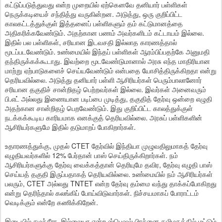
கட்டுப்படுத்துவது என்ற முறையில் ஏற்கெனவே தனியார் பள்ளிகள்
நெருக்கடியைச் சந்தித்து வருகின்றன. அடுத்து, ஒரு குறிப்பிட்ட
காலகட்டத்துக்குள் இத்தனைப் பள்ளிகளும் தம் கட்டுமானத்தை
அதிகரிக்கவேண்டும். அதற்கான பணம் அவர்களிடம் கட்டாயம் இல்லை.
இதில் பல பள்ளிகள், சரியான இடவசதி இல்லாத காரணத்தால்
மூடப்படவேண்டும். உண்மையில் இந்தப் பள்ளிகள் ஆரம்பிப்பதற்கே அனுமதி
தந்திருக்கக்கூடாது. இவற்றை மூடவேண்டுமானால் அரசு எந்த மாதிரியான
மாற்று ஏற்பாடுகளைச் செய்யவேண்டும் என்பதை யோசித்திருக்கிறதா என்று
தெரியவில்லை. அடுத்து தனியார் பள்ளி ஆசிரியர்கள் பெரும்பாலானோர்
சரியான தகுதிச் சான்றிதழ் பெற்றவர்கள் இல்லை. இவர்கள் அனைவரும்
பி.எட் அல்லது இணையான படிப்பை முடித்து, தகுதித் தேர்வு ஒன்றை எழுதி
அதற்கான சான்றிதழ் பெறவேண்டும். இது குறிப்பிட்ட காலத்துக்குள்
நடக்கக்கூடிய காரியமாக எனக்குத் தெரியவில்லை. அரசுப் பள்ளிகளின்
ஆசிரியர்களுமே இதில் தடுமாறப் போகிறார்கள்.
உதாரணத்துக்கு, முதல் CTET தேர்வில் இந்தியா முழுவதிலுமாகத் தேர்வு
எழுதியவர்களில் 12% பேர்தான் பாஸ் செய்திருக்கிறார்கள். நம்
ஆசிரியர்களுக்கு தேர்வு வைக்கத்தான் தெரியுமே தவிர, தேர்வு எழுதி பாஸ்
செய்யத் தகுதி இருப்பதாகத் தெரியவில்லை. உண்மையில் நம் ஆசிரியர்கள்
பலரும், CTET அல்லது TNTET என்ற தேர்வு தம்மை வந்து தாக்கப்போகிறது
என்று தெரிந்தால் கலங்கிப் போய்விடுவார்கள். நிச்சயமாகப் போராட்டம்
வெடிக்கும் என்றே கணிக்கிறேன்.
இடையில் சமச்சீரா, இல்லையா என்ற ஸ்பெஷல் பிரச்னை தமிழகத்தில் மட்டும்