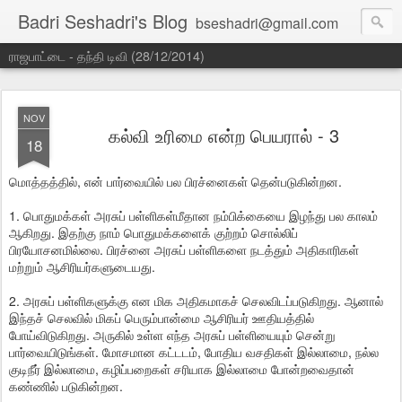
Badri Seshadri's Blog
bseshadri@gmail.com
ராஜபாட்டை - தந்தி டிவி (28/12/2014)
NOV
கல்வி உரிமை என்ற பெயரால் - 3
18
மொத்தத்தில், என் பார்வையில் பல பிரச்னைகள் தென்படுகின்றன.
1. பொதுமக்கள் அரசுப் பள்ளிகள்மீதான நம்பிக்கையை இழந்து பல காலம்
ஆகிறது. இதற்கு நாம் பொதுமக்களைக் குற்றம் சொல்லிப்
பிரயோசனமில்லை. பிரச்னை அரசுப் பள்ளிகளை நடத்தும் அதிகாரிகள்
மற்றும் ஆசிரியர்களுடையது.
2. அரசுப் பள்ளிகளுக்கு என மிக அதிகமாகச் செலவிடப்படுகிறது. ஆனால்
இந்தச் செலவில் மிகப் பெரும்பான்மை ஆசிரியர் ஊதியத்தில்
போய்விடுகிறது. அருகில் உள்ள எந்த அரசுப் பள்ளியையும் சென்று
பார்வையிடுங்கள். மோசமான கட்டடம், போதிய வசதிகள் இல்லாமை, நல்ல
குடிநீர் இல்லாமை, கழிப்பறைகள் சரியாக இல்லாமை போன்றவைதான்
கண்ணில் படுகின்றன.