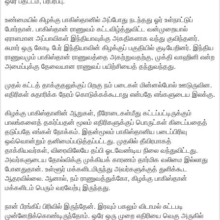
ஒரே பதட்டம், பரபரப்பு.
உண்மையில் கிழக்கு பாகிஸ்தானில் அப்போது நடந்தது ஓர் உள்நாட்டுப்
போர்தான். பாகிஸ்தான் ராணுவம் கட்டவிழ்த்துவிட்ட வன்முறையால்
ஏராளமான அப்பாவிகள் இந்தியாவுக்கு அகதிகளாக வந்து குவிந்தனர்.
சுமார் ஒரு கோடி பேர் இந்தியாவின் கிழக்குப் பகுதியில் குடியேறினர். இந்திய
ராணுவமும் பாகிஸ்தான் ராணுவத்தை அகற்றுவதற்கு, முக்தி வாஹினி என்ற
அமைப்புக்கு தேவையான ராணுவப் பயிற்சியைத் தந்துவந்தது.
முதல் கட்டத் தாக்குதலுக்குப் பிறகு நம் படைகள் மின்னல்போல் ஊடுருவின.
எதிரிகள் சுதாரிக்க நேரம் கொடுக்கக்கூடாது என்பதே எங்களுடைய இலக்கு.
கிழக்கு பாகிஸ்தானின் ஆறுகள், நீரோடைகள்மீது கட்டப்பட்டிருக்கும்
பாலங்களைத் தகர்ப்பதன் மூலம் எதிரிகளுக்குப் பொருட்கள் கிடைப்பதைத்
தடுப்பதே எங்கள் நோக்கம். இதன்மூலம் பாகிஸ்தானிய படைப்பிரிவு
ஒவ்வொன்றும் தனிமைப்படுத்தப்பட்டது. முதலில் தீவிரமாகத்
தாக்கியவர்கள், விரைவிலேயே தப்பி ஓடவேண்டிய நிலை வந்துவிட்டது.
அவர்களுடைய தோல்விக்கு முக்கியக் காரணம் தார்மிக வலிமை இல்லாது
போனதுதான். உள்ளூர் மக்களிடமிருந்து அவர்களுக்குத் துளிக்கூட
ஆதரவில்லை. ஆனால், நம் ராணுவத்துக்கோ, கிழக்கு பாகிஸ்தான்
மக்களிடம் பெரும் வரவேற்பு இருந்தது.
நான் பீரங்கிப் பிரிவில் இருந்தேன். இரவும் பகலும் விடாமல் சுட்டபடி
முன்னேறிக்கொண்டிருந்தோம். ஒரே ஒரு முறை எதிரியை வெகு அருகில்