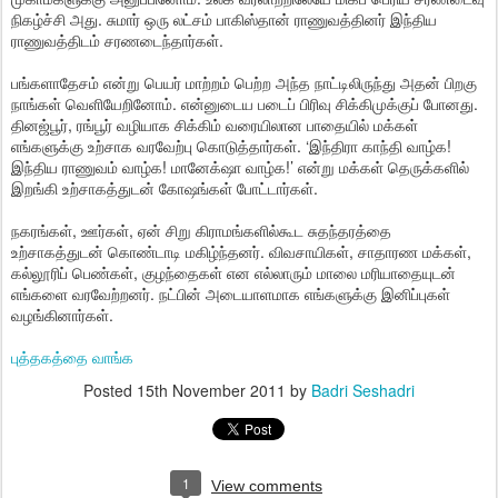
நிகழ்ச்சி அது. சுமார் ஒரு லட்சம் பாகிஸ்தான் ராணுவத்தினர் இந்திய
ராணுவத்திடம் சரணடைந்தார்கள்.
பங்களாதேசம் என்று பெயர் மாற்றம் பெற்ற அந்த நாட்டிலிருந்து அதன் பிறகு
நாங்கள் வெளியேறினோம். என்னுடைய படைப் பிரிவு சிக்கிமுக்குப் போனது.
தினஜ்பூர், ரங்பூர் வழியாக சிக்கிம் வரையிலான பாதையில் மக்கள்
எங்களுக்கு உற்சாக வரவேற்பு கொடுத்தார்கள். ‘இந்திரா காந்தி வாழ்க!
இந்திய ராணுவம் வாழ்க! மானேக்‌ஷா வாழ்க!’ என்று மக்கள் தெருக்களில்
இறங்கி உற்சாகத்துடன் கோஷங்கள் போட்டார்கள்.
நகரங்கள், ஊர்கள், ஏன் சிறு கிராமங்களில்கூட சுதந்தரத்தை
உற்சாகத்துடன் கொண்டாடி மகிழ்ந்தனர். விவசாயிகள், சாதாரண மக்கள்,
கல்லூரிப் பெண்கள், குழந்தைகள் என எல்லாரும் மாலை மரியாதையுடன்
எங்களை வரவேற்றனர். நட்பின் அடையாளமாக எங்களுக்கு இனிப்புகள்
வழங்கினார்கள்.
புத்தகத்தை வாங்க
Posted
15th November 2011
by
Badri Seshadri
1
View comments