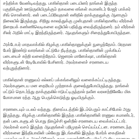
சந்திக்க வேண்டிவந்தது. பாகிஸ்தான் படையினர் நாங்கள் இருந்த
பகுதிக்குள் ஊடுருவியிருக்கும் தகவலை எங்கள் கமாண்டர் மேஜர் பாக்கர்
சிங் சொன்னார். என் படைப்பிரிவுதான் எளிதில் தாக்குதலுக்கு ஆளாகும்
நிலையில் இருந்தது. சிறிது காலத்துக்கு முன்புதான் பாகிஸ்தானிய வீரர்கள்
நிறையக் கண்ணிவெடிகளை வழியில் பதித்து வைத்திருந்தனர். நம் வீரர்கள்
சிலர் அதில் மாட்டி இறந்திருந்தனர். ஆயுதங்களும் சிதைந்துபோயிருந்தன.
அக்டோபர் மாதவாக்கில் கிழக்கு பாகிஸ்தானுக்குள் நுழைந்தோம். பிரதான
போர் இரண்டு வாரங்கள் மட்டுமே நீடித்தது. பாகிஸ்தானின் முக்கியப்
படையைச் சுற்றி வளைத்தோம். ஜெனரல் மானேக்‌ஷா, பாகிஸ்தான்
வீரர்களுடன் ரேடியோவில் பேசினார். அவர்களைச் சரணடைய
வற்புறுத்தினார்.
பாகிஸ்தான் ராணுவம் எல்லாப் பக்கங்களிலும் வளைக்கப்பட்டிருந்தது.
அவர்களுடைய மன தைரியம் முற்றாகக் குலைந்துபோயிருந்தது. நாங்கள்
மட்டும் தொடர்ந்து தாக்குதலில் ஈடுபட்டிருந்தால் நவீன வரலாற்றிலேயே மிக
மோசமான ரத்த ஆறு பெருக்கெடுத்து ஓடியிருக்கும்.
சரணடையும் படலம் வந்தது. திரைப்படத்தில் இடம்பெறும் காட்சிபோல் அது
இருந்தது. கிழக்கு பாகிஸ்தானில் இருந்த பாகிஸ்தானின் ராணுவ கமாண்டர்,
தன் படைகளுடன் பொது நிகழ்ச்சி ஒன்றில் சரணடைய வைக்கப்பட்டார்.
அவர்கள் வசம் இருந்த ஆயுதங்கள் பறிமுதல் செய்யப்பட்டன. சரணடைந்த
வீரர்களை இந்தியாவின் பல்வேறு இடங்களில் இருந்த போர்க் கைதிகள்
முகாம்களுக்கு அனுப்பினோம். உலக வரலாற்றிலேயே மிகப் பெரிய சரணடைவு