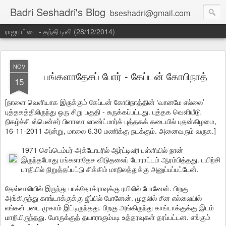
Badri Seshadri's Blog
bseshadri@gmail.com
ராஜபாட்டை - தந்தி டிவி (28/12/2014)
NOV
பங்களாதேசப் போர் - கேப்டன் கோபிநாத்
15
[நாளை வெளியாக இருக்கும் கேப்டன் கோபிநாத்தின் ‘வானமே எல்லை’
புத்தகத்திலிருந்து ஒரு சிறு பகுதி - சுருக்கப்பட்டது. புத்தக வெளியீடு
நிகழ்ச்சி ஸ்பென்சர் பிளாஸா லாண்ட்மார்க் புத்தகக் கடையில் புதன்கிழமை,
16-11-2011 அன்று, மாலை 6.30 மணிக்கு நடக்கும். அனைவரும் வருக.]
1971 செப்டெம்பர்-அக்டோபரில் ஆர்ட்டிலரி பள்ளியில் நான்
இருந்தபோது பங்களாதேச விடுதலைப் போராட்டம் ஆரம்பித்தது. பயிற்சி
பாதியில் நிறுத்தப்பட்டு சிக்கிம் மாநிலத்துக்கு அனுப்பப்பட்டேன்.
தேவ்லாலியில் இருந்து பாக்தோக்ராவுக்கு ரயிலில் போனேன். பிறகு
அங்கிருந்து காங்டாக்குக்கு ஜீப்பில் போனேன். முதலில் சீன எல்லையில்
எங்கள் படை முகாம் இட்டிருந்தது. பிறகு அங்கிருந்து காங்டாக்குக்கு இடம்
மாறியிருந்தது. போருக்குத் தயாராகும்படி உத்தரவுகள் தரப்பட்டன. எங்கும்