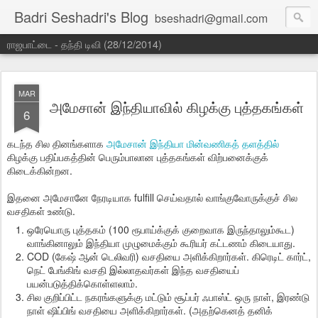
Badri Seshadri's Blog
bseshadri@gmail.com
ராஜபாட்டை - தந்தி டிவி (28/12/2014)
MAR
அமேசான் இந்தியாவில் கிழக்கு புத்தகங்கள்
6
கடந்த சில தினங்களாக
அமேசான் இந்தியா மின்வணிகத் தளத்தில்
கிழக்கு பதிப்பகத்தின் பெரும்பாலான புத்தகங்கள் விற்பனைக்குக்
கிடைக்கின்றன.
இதனை அமேசானே நேரடியாக fulfill செய்வதால் வாங்குவோருக்குச் சில
வசதிகள் உண்டு.
ஒரேயொரு புத்தகம் (100 ரூபாய்க்குக் குறைவாக இருந்தாலும்கூட)
வாங்கினாலும் இந்தியா முழுமைக்கும் கூரியர் கட்டணம் கிடையாது.
COD (கேஷ் ஆன் டெலிவரி) வசதியை அளிக்கிறார்கள். கிரெடிட் கார்ட்,
நெட் பேங்கிங் வசதி இல்லாதவர்கள் இந்த வசதியைப்
பயன்படுத்திக்கொள்ளலாம்.
சில குறிப்பிட்ட நகரங்களுக்கு மட்டும் சூப்பர் ஃபாஸ்ட் ஒரு நாள், இரண்டு
நாள் ஷிப்பிங் வசதியை அளிக்கிறார்கள். (அதற்கெனத் தனிக்