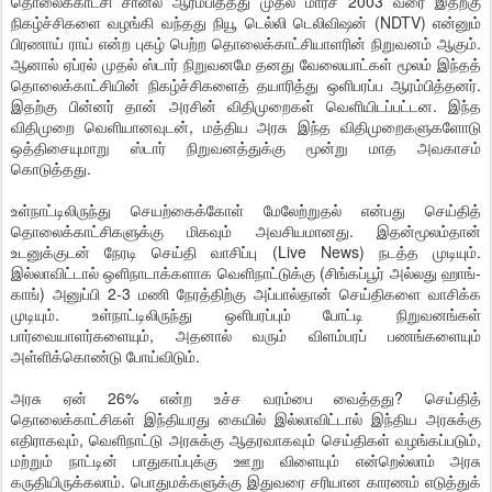
தொலைக்காட்சி சானல் ஆரம்பித்தது முதல் மார்ச் 2003 வரை இதற்கு
நிகழ்ச்சிகளை வழங்கி வந்தது நியூ டெல்லி டெலிவிஷன் (NDTV) என்னும்
பிரணாய் ராய் என்ற புகழ் பெற்ற தொலைக்காட்சியாளரின் நிறுவனம் ஆகும்.
ஆனால் ஏப்ரல் முதல் ஸ்டார் நிறுவனமே தனது வேலையாட்கள் மூலம் இந்தத்
தொலைக்காட்சியின் நிகழ்ச்சிகளைத் தயாரித்து ஒளிபரப்ப ஆரம்பித்தனர்.
இதற்கு பின்னர் தான் அரசின் விதிமுறைகள் வெளியிடப்பட்டன. இந்த
விதிமுறை வெளியானவுடன், மத்திய அரசு இந்த விதிமுறைகளுகளோடு
ஒத்திசையுமாறு ஸ்டார் நிறுவனத்துக்கு மூன்று மாத அவகாசம்
கொடுத்தது.
உள்நாட்டிலிருந்து செயற்கைக்கோள் மேலேற்றுதல் என்பது செய்தித்
தொலைக்காட்சிகளுக்கு மிகவும் அவசியமானது. இதன்மூலம்தான்
உடனுக்குடன் நேரடி செய்தி வாசிப்பு (Live News) நடத்த முடியும்.
இல்லாவிட்டால் ஒளிநாடாக்களாக வெளிநாட்டுக்கு (சிங்கப்பூர் அல்லது ஹாங்-
காங்) அனுப்பி 2-3 மணி நேரத்திற்கு அப்பால்தான் செய்திகளை வாசிக்க
முடியும். உள்நாட்டிலிருந்து ஒளிபரப்பும் போட்டி நிறுவனங்கள்
பார்வையாளர்களையும், அதனால் வரும் விளம்பரப் பணங்களையும்
அள்ளிக்கொண்டு போய்விடும்.
அரசு ஏன் 26% என்ற உச்ச வரம்பை வைத்தது? செய்தித்
தொலைக்காட்சிகள் இந்தியரது கையில் இல்லாவிட்டால் இந்திய அரசுக்கு
எதிராகவும், வெளிநாட்டு அரசுக்கு ஆதரவாகவும் செய்திகள் வழங்கப்படும்,
மற்றும் நாட்டின் பாதுகாப்புக்கு ஊறு விளையும் என்றெல்லாம் அரசு
கருதியிருக்கலாம். பொதுமக்களுக்கு இதுவரை சரியான காரணம் எடுத்துக்