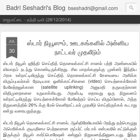
Badri Seshadri's Blog
bseshadri@gmail.com
ராஜபாட்டை - தந்தி டிவி (28/12/2014)
ஸ்டார் நியூஸும், ஊடகங்களில் அன்னிய
JUL
30
நாட்டவர் முதலீடும்
ஸ்டார் நியூஸ் ஹிந்தி செய்தித் தொலைக்காட்சி சானல் பற்றி அண்மையில்
விவாதம் நடந்து கொண்டிருக்கிறது. சில மாதங்களுக்கு முன்னர் இந்திய
அரசு உள்நாட்டிலிருந்து செய்தித் தொலைக்காட்சி சேவையை அளிக்க
விரும்புபவர்கள் நேரடியாக ஒளிக்காட்சிகளை (video) செயற்கைக்கோள்
மேலேற்றலுக்கான (satellite uplinking) அனுமதி தருவதற்கான
விதிமுறைகளை உருவாக்கியது. அதன்படி எதாவது ஒரு நிறுவனம்
உள்நாட்டிலிருந்து செயற்கைக்கோள் மேலேற்றம் செய்ய விரும்பினால், அந்த
நிறுவனத்தில் 26% க்கு மேல் வெளிநாட்டவர் முதலீடு செய்திருக்கக் கூடாது
என்று வரையறுத்தது.
ஸ்டார் நியூஸ் தொலைக்காட்சி சானல், ஆஸ்திரேலியாவில் பிறந்து தற்பொழுது
அமெரிக்கக் குடியுரிமை பெற்றவரான ரூப்பர்ட் மர்டாக் என்பவரில் கட்டுக்குள்
இருக்கும் நியூஸ் கார்ப்பொரேஷன் என்னும் நிறுவனத்தினுடையது. இந்த