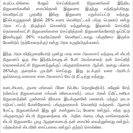
கூறப்படவில்லை. மேலும் செய்தித்தாள் நிறுவனங்கள் இந்திய
நிறுவனங்களின் கையில்தான் இதுவரை இருந்து வந்திருக்கிறது.
வெளிநாட்டு முதலீடு இங்கு இதுவரை மறுக்கப்பட்டு வந்தது.
இப்பொழுதுதான் இதில் 26% வரை வெளிநாட்டவர் பங்கு பெறலாம் என்று
அரசு சட்டத் திருத்தம் கொண்டு வந்துள்ளது. இதனால் செய்தித்
தொலைக்காட்சி நிறுவனங்களை செய்தித்தாள் நிறுவனங்களோடு ஒப்பிட்டு
இரண்டிலும் 26% சதவீதம்தான் வெளிநாட்டவரது பங்குரிமை இருக்க
வேண்டும் (தற்போதைக்கு) என்று அரசு கருதியிருக்கலாம்.
இந்த அரசு விதிமுறையோடு மூன்று மாத கால அவகாசம் வந்தவுடன் ஸ்டார்
நிறுவனம் ஒரு சில இந்தியர்களுடன் பேசி அவர்களைத் தன் செய்தித்
தொலைக்காட்சி நிறுவனத்துக்குப் பங்குதாரர்களாக ஆக்கி, தனது பங்கை
26%க்கு குறைக்க முயற்சி செய்தது. இது நடக்கும் வரை அரசிடம்
ஒவ்வொரு வாரமாக கால அவகாசம் கேட்டு நீட்டித்து வந்தது.
கடைசியாக, குமார மங்கலம் பிர்லா (பெரிய தொழிலதிபர்), சுஹேல் சேத்
(விளம்பர நிறுவனமான ஈக்வஸ் உரிமையாளர்), மாயா அலக் (ப்ரிட்டானியா
நிறுவனத்தின் முன்னாள் நிர்வாக இயக்குனரின் மனைவி, மற்றும் நாடக
ஈடுபாட்டாளர்) போன்றோரைப் பங்குதாரராகக் கொண்டு வந்தனர். ஆனால்
போட்டி நிறுவனங்கள் இது ஓர் கண்துடைப்பு வேலை என்றும், எந்த ஒரு
பங்குதாரரும் ஸ்டார் நிறுவனத்தை விட அதிக அளவு பங்கு வாங்காததால்,
ஸ்டார் நிறுவனமே முழு ஆளுகையைத் தன் கையில் வைத்துள்ளது என்றும்,
மற்றவர்கள் ஸ்டாரின் கைப்பாவை என்றும் குற்றம் சொல்லின.