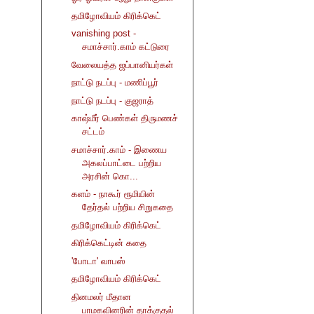
தமிழோவியம் கிரிக்கெட்
vanishing post -
சமாச்சார்.காம் கட்டுரை
வேலையத்த ஜப்பானியர்கள்
நாட்டு நடப்பு - மணிப்பூர்
நாட்டு நடப்பு - குஜராத்
காஷ்மீர் பெண்கள் திருமணச்
சட்டம்
சமாச்சார்.காம் - இணைய
அகலப்பாட்டை பற்றிய
அரசின் கொ...
களம் - நாகூர் ரூமியின்
தேர்தல் பற்றிய சிறுகதை
தமிழோவியம் கிரிக்கெட்
கிரிக்கெட்டின் கதை
'போடா' வாபஸ்
தமிழோவியம் கிரிக்கெட்
தினமலர் மீதான
பாமகவினரின் தாக்குதல்