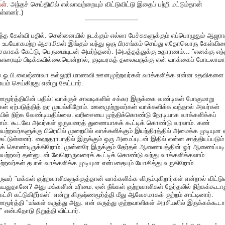
கள்.
அந்தச் செய்தியில் எல்லாவற்றையும் விட்டுவிட்டு இதைப் பற்றி மட்டும்தான்
ுள்ளனர்.)
்த கேள்வி பதில். சென்னையில் நடக்கும் எல்லா பேச்சுகளுக்கும் எப்பொழுதும் ஆஜரா
ல உபயோகமற்ற ஆசாமிகள் இங்கும் வந்து ஒரு பிரசங்கம் செய்து எதோவொரு கேள்வி
சகாகக் கேட்டு, பெருமையுடன் அமர்ந்தனர். [அபத்தத்துக்கு உதாரணம்... "எனக்கு எந
ளரையும் பிடிக்கவில்லையென்றால், குடியரசுத் தலைவருக்கு என் வாக்கைப் போடலாமா
ம்.ஓ.பி.வைஷ்ணவா கல்லூரி மாணவி ஊனமுற்றவர்கள் வாக்களிக்க என்ன உதவிகளை
் செய்கிறது என்று கேட்டார்.
ணமூர்த்தியின் பதில்: வாக்குச் சாவடிகளில் சக்கர இருக்கை வண்டிகள் போகுமாறு
கள் ஏற்படுத்தித் தர முயல்கிறோம். ஊனமுற்றுவர்கள் வாக்களிக்க வந்தால் அவர்கள்
ில் நிற்க வேண்டியதில்லை. வரிசையை முந்திக்கொண்டு நேரடியாக வாக்களிக்கப்
ம். கூடவே அவர்கள் ஒருவரைத் துணையாகக் கூட்டிக் கொண்டு வரலாம். கண்
யற்றவர்களுக்கு பிரெயில் முறையில் வாக்களிக்கும் இயந்திரத்தில் அமைக்க முடியுமா 
கேட்டுள்ளனர். ஹைதராபாதில் இருக்கும் ஒரு அமைப்புடன் இதில் என்ன சாத்தியப்படும்
துக் கொண்டிருக்கிறோம். முன்னரே இருக்கும் தேர்தல் ஆணையத்தின் ஓர் ஆணைப்பட
யற்றவர் தன்னுடன் வேறொருவரைக் கூட்டிக் கொண்டு வந்து வாக்களிக்கலாம்.
றவர்கள் தபால் வாக்களிக்க முடியுமா என்பதையும் யோசித்து வருகிறோம்.
ுவர் "மக்கள் குற்றவாளிகளுக்குத்தான் வாக்களிக்க விரும்புகிறார்கள் என்றால் விட்டு
யதுதானே? அது மக்களின் உரிமை. ஏன் நீங்கள் குற்றவாளிகள் தேர்தலில் நிற்கக்கூடா
கட்சி கட்டுகிறீர்கள்" என்று கிருஷ்ணமூர்த்தி மீது ஆவேசமாகக் குற்றம் சாட்டினார்.
ணமூர்த்தி "உங்கள் கருத்து அது. என் கருத்து குற்றவாளிகள் அரசியலில் இருக்கக்கூடா
" என்பதோடு நிறுத்தி விட்டார்.