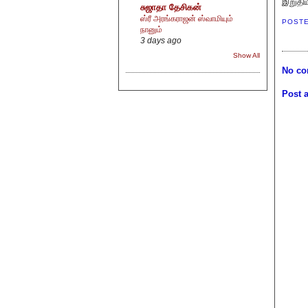
இறுதிய
சுஜாதா தேசிகன்
ஸ்ரீ அரங்கராஜன் ஸ்வாமியும்
POST
நானும்
3 days ago
Show All
No co
Post 