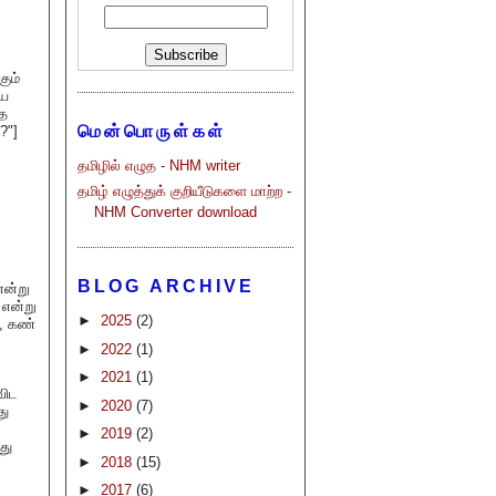
கும்
யை
்த
மென்பொருள்கள்
?"]
தமிழில் எழுத - NHM writer
தமிழ் எழுத்துக் குறியீடுகளை மாற்ற -
NHM Converter download
BLOG ARCHIVE
என்று
 என்று
►
2025
(2)
ி, கண்
►
2022
(1)
►
2021
(1)
விட
►
2020
(7)
து
►
2019
(2)
து
►
2018
(15)
►
2017
(6)