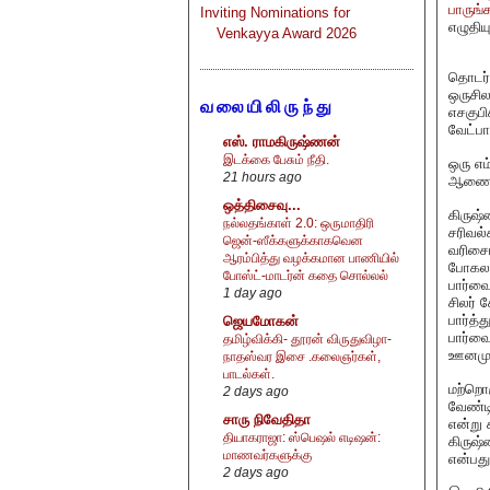
பாருங்
Inviting Nominations for
எழுதிய
Venkayya Award 2026
தொடர்ந
ஒருசி
வலையிலிருந்து
எசகுபி
வேட்பா
எஸ். ராமகிருஷ்ணன்
இடக்கை பேசும் நீதி.
ஒரு எ
21 hours ago
ஆணையம
ஒத்திசைவு...
கிருஷ்
நல்லதங்காள் 2.0: ஒருமாதிரி
சரிவல்
ஜென்-ஸீக்களுக்காகவென
வரிசைய
ஆரம்பித்து வழக்கமான பாணியில்
போகலா
போஸ்ட்-மாடர்ன் கதை சொல்லல்
பார்வை
1 day ago
சிலர் 
பார்த்
ஜெயமோகன்
பார்வை
தமிழ்விக்கி- தூரன் விருதுவிழா-
ஊனமுற்
நாதஸ்வர இசை .கலைஞர்கள்,
பாடல்கள்.
மற்றொர
2 days ago
வேண்டி
சாரு நிவேதிதா
என்று 
தியாகராஜா: ஸ்பெஷல் எடிஷன்:
கிருஷ்
மாணவர்களுக்கு
என்பது
2 days ago