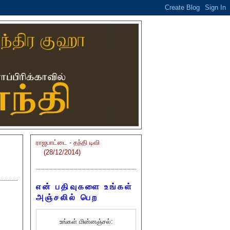
ராஜபாட்டை - தந்தி டிவி
(28/12/2014)
என் பதிவுகளை உங்கள்
அஞ்சலில் பெற
உங்கள் மின்னஞ்சல்: