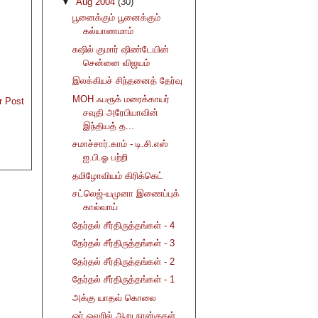
▼
Aug 2004
(30)
பூனைக்கும் பூனைக்கும்
கல்யாணமாம்
சுஷில் குமார் ஷிண்டேயின்
சென்னை விஜயம்
இலக்கியச் சிந்தனைத் தேர்வு
MOH ஃபரூக் மரைக்காயர்
r Post
சவுதி அரேபியாவின்
இந்தியத் த...
சமாச்சார்.காம் - டி.சி.எஸ்
ஐ.பி.ஓ பற்றி
தமிழோவியம் கிரிக்கெட்
சட்லெஜ்-யமுனா இணைப்புக்
கால்வாய்
தேர்தல் சீர்திருத்தங்கள் - 4
தேர்தல் சீர்திருத்தங்கள் - 3
தேர்தல் சீர்திருத்தங்கள் - 2
தேர்தல் சீர்திருத்தங்கள் - 1
அக்கு யாதவ் கொலை
ஓர் ஓவரில் ஆறு நான்குகள்