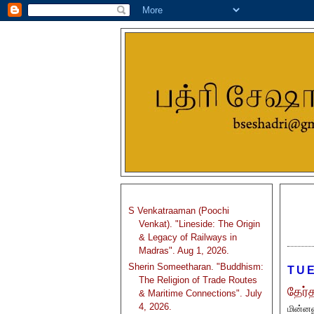
S Venkatraaman (Poochi
Venkat). "Lineside: The Origin
& Legacy of Railways in
Madras". Aug 1, 2026.
Sherin Someetharan. "Buddhism:
TUE
The Religion of Trade Routes
தேர்த
& Maritime Connections". July
4, 2026.
மின்னண