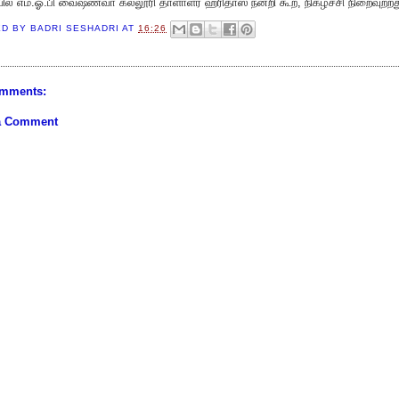
ில் எம்.ஓ.பி வைஷ்ணவா கல்லூரி தாளாளர் ஹரிதாஸ் நன்றி கூற, நிகழ்ச்சி நிறைவுற்றத
ED BY
BADRI SESHADRI
AT
16:26
mments:
a Comment