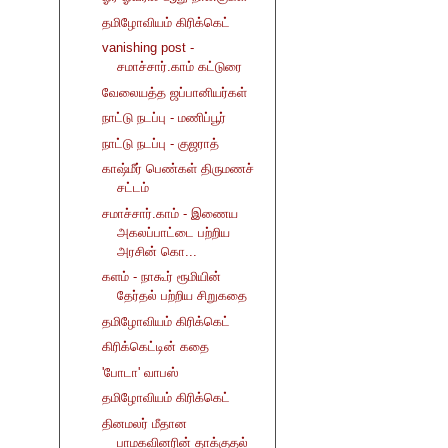
தமிழோவியம் கிரிக்கெட்
vanishing post -
சமாச்சார்.காம் கட்டுரை
வேலையத்த ஜப்பானியர்கள்
நாட்டு நடப்பு - மணிப்பூர்
நாட்டு நடப்பு - குஜராத்
காஷ்மீர் பெண்கள் திருமணச்
சட்டம்
சமாச்சார்.காம் - இணைய
அகலப்பாட்டை பற்றிய
அரசின் கொ...
களம் - நாகூர் ரூமியின்
தேர்தல் பற்றிய சிறுகதை
தமிழோவியம் கிரிக்கெட்
கிரிக்கெட்டின் கதை
'போடா' வாபஸ்
தமிழோவியம் கிரிக்கெட்
தினமலர் மீதான
பாமகவினரின் தாக்குதல்