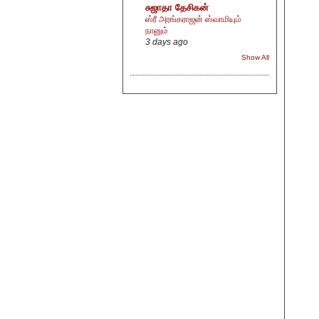
சுஜாதா தேசிகன்
ஸ்ரீ அரங்கராஜன் ஸ்வாமியும்
நானும்
3 days ago
Show All