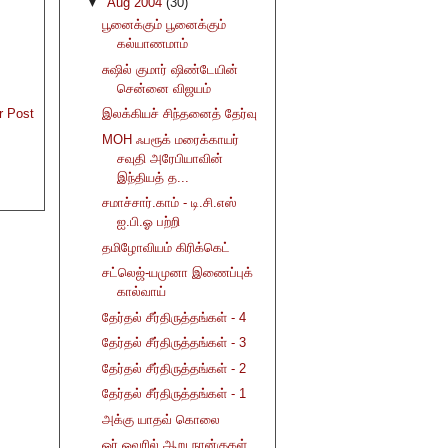
▼
Aug 2004
(30)
பூனைக்கும் பூனைக்கும்
கல்யாணமாம்
சுஷில் குமார் ஷிண்டேயின்
சென்னை விஜயம்
r Post
இலக்கியச் சிந்தனைத் தேர்வு
MOH ஃபரூக் மரைக்காயர்
சவுதி அரேபியாவின்
இந்தியத் த...
சமாச்சார்.காம் - டி.சி.எஸ்
ஐ.பி.ஓ பற்றி
தமிழோவியம் கிரிக்கெட்
சட்லெஜ்-யமுனா இணைப்புக்
கால்வாய்
தேர்தல் சீர்திருத்தங்கள் - 4
தேர்தல் சீர்திருத்தங்கள் - 3
தேர்தல் சீர்திருத்தங்கள் - 2
தேர்தல் சீர்திருத்தங்கள் - 1
அக்கு யாதவ் கொலை
ஓர் ஓவரில் ஆறு நான்குகள்