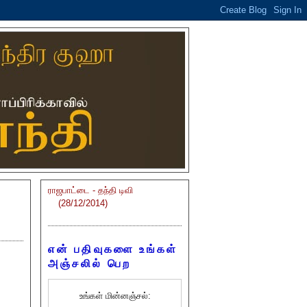
ராஜபாட்டை - தந்தி டிவி
(28/12/2014)
என் பதிவுகளை உங்கள்
அஞ்சலில் பெற
உங்கள் மின்னஞ்சல்: