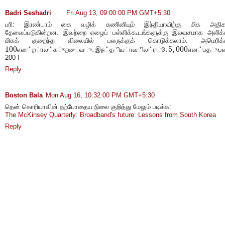
Badri Seshadri
Fri Aug 13, 09:00:00 PM GMT+5:30
பரி: இரண்டாம் கை வழிக் கணினியும் இந்தியாவிற்கு மிக அதிக
தேவைப்படுகின்றன. இவற்றை ஏழைப் பள்ளிக்கூடங்களுக்கு இலவசமாக அளிக்க
மிகக் குறைந்த விலையில் பலருக்குக் கொடுக்கலாம். அமெரிக்க
100
.
.
5
,
000
எ
ன
்
ற
ா
ல
்
க
ு
ற
ை
வ
ு
இ
ந
்
த
ி
ய
ா
வ
ி
ல
்
ர
ூ
எ
ன
்
ப
த
ு
ப
100
எ
ன
ற
ல
க
ற
வ
.
இ
ந
த
ய
வ
ல
ர
.
5
,
000
எ
ன
ப
த
ப
ல
ர
க
க
இ
ர
ண
ட
ம
த
ச
ச
ம
ப
ள
ம
அ
ல
200 !
Reply
Boston Bala
Mon Aug 16, 10:32:00 PM GMT+5:30
தென் கொரியாவின் தற்போதைய நிலை குறித்து மேலும் படிக்க:
The McKinsey Quarterly: Broadband's future: Lessons from South Korea
Reply