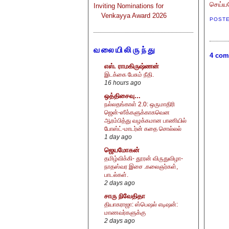
செய்யவ
Inviting Nominations for
Venkayya Award 2026
POST
வலையிலிருந்து
4 com
எஸ். ராமகிருஷ்ணன்
இடக்கை பேசும் நீதி.
16 hours ago
ஒத்திசைவு...
நல்லதங்காள் 2.0: ஒருமாதிரி
ஜென்-ஸீக்களுக்காகவென
ஆரம்பித்து வழக்கமான பாணியில்
போஸ்ட்-மாடர்ன் கதை சொல்லல்
1 day ago
ஜெயமோகன்
தமிழ்விக்கி- தூரன் விருதுவிழா-
நாதஸ்வர இசை .கலைஞர்கள்,
பாடல்கள்.
2 days ago
சாரு நிவேதிதா
தியாகராஜா: ஸ்பெஷல் எடிஷன்:
மாணவர்களுக்கு
2 days ago