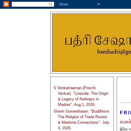
S Venkatraaman (Poochi
Venkat). "Lineside: The Origin
& Legacy of Railways in
Madras". Aug 1, 2026.
Sherin Someetharan. "Buddhism:
FRI
The Religion of Trade Routes
சமாச
& Maritime Connections". July
4, 2026.
இந்த வ