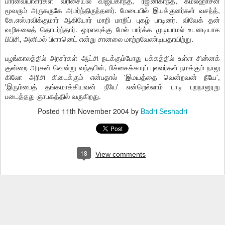
பார்வையாளர்கள் வரிசையில் விஜயகாந்த், ரஜினிகாந்த், கமல்ஹாசன்
மூவரும் அருகருகே அமர்ந்திருந்தனர். மேடையில் இயக்குனர்கள் வசந்த்,
கே.எஸ்.ரவிக்குமார் ஆகியோர் மாறி மாறிப் புகழ் பாடினர். விவேக் தன்
வழிசலைத் தொடர்ந்தார். ஓரளவுக்கு மேல் பார்க்க முடியாமல் உடனடியாக
பிபிசி, அனிமல் பிளானெட் என்று சானலை மாற்றவேண்டியதாயிற்று.
பழங்காலத்தில் அரசர்கள் ஆட்சி நடக்கும்போது பக்கத்தில் உள்ள சின்னக்
குன்றை அரசன் வென்று வந்தபின், பிச்சைக்காரப் புலவர்கள் நமக்கும் நாலு
கிலோ அரிசி கிடைக்கும் என்பதால் 'இமயத்தை வென்றவன் நீயே',
'இரும்பைத் தங்கமாக்கியவன் நீயே' என்றெல்லாம் பாடி புறநானூறு
படைத்தது ஞாபகத்தில் வருகிறது.
Posted
11th November 2004
by
Badri Seshadri
18
View comments