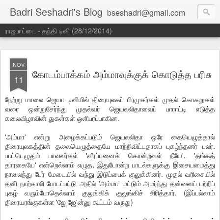
Badri Seshadri's Blog
bseshadri@gmail.com
ராஜபாட்டை - தந்தி டிவி (28/12/2014)
NOV
கோடம்பாக்கம் அம்மாவுக்குக் கொடுத்த பரிசு
11
நேற்று மாலை ஜெயா டிவியில் திரையுலகப் பிரமுகர்கள் முதல் கொசுறுகள்
வரை ஒன்றுசேர்ந்து முதல்வர் ஜெயலலிதாவைப் பாராட்டி எடுத்த
கலைவிழாவின் துகள்கள் ஒளிபரப்பாகின.
'அம்மா' என்று அழைக்கப்படும் ஜெயலலிதா ஒரே கையெழுத்தால்
திரையுலகத்தின் தலையெழுத்தையே மாற்றிவிட்டதாகப் புகழ்ந்தனர் பலர்.
பாட்டெழுதும் பாவலர்கள் 'வீரப்பனைக் கொன்றவள் நீயே', 'தங்கத்
தாரகையே' என்றெல்லாம் எழுத, இதுபோன்ற பாடல்களுக்கு இசையமைத்து
நாலைந்து பேர் மேடையில் வந்து இடுப்பைக் குலுக்கினர். முதல் வரிசையில்
தனி நாற்காலி போடப்பட்டு அதில் 'அம்மா' மட்டும் அமர்ந்து தன்னைப் பற்றிப்
புகழ் வரும்போதெல்லாம் குலுங்கிக் குலுங்கிச் சிரித்தார். (இப்பல்லாம்
திரையரங்குகள்ள 'ஜே ஜே'ன்னு கூட்டம் வருது)