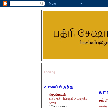
Loading...
வலையிலிருந்து
WED
ஜெயமோகன்
காந்தரூக், எப்போதும் அப்பாலுள்ள
சங்க
ஒன்று.
சங்கீத
13 hours ago