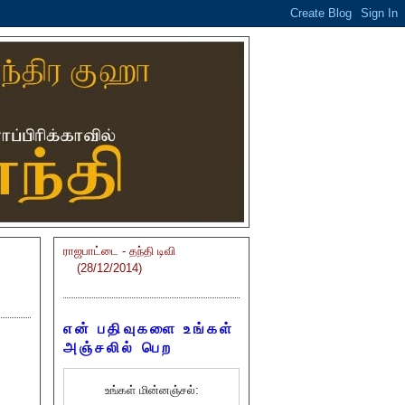
ராஜபாட்டை - தந்தி டிவி
(28/12/2014)
என் பதிவுகளை உங்கள்
அஞ்சலில் பெற
உங்கள் மின்னஞ்சல்: