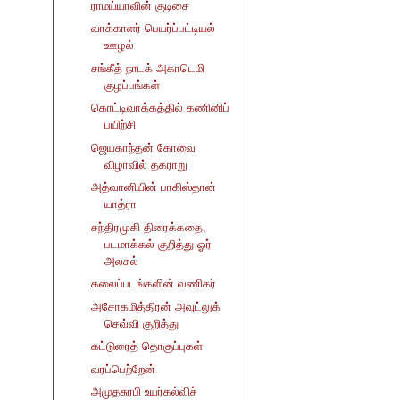
ராமய்யாவின் குடிசை
வாக்காளர் பெயர்ப்பட்டியல்
ஊழல்
சங்கீத் நாடக் அகாடெமி
குழப்பங்கள்
கொட்டிவாக்கத்தில் கணினிப்
பயிற்சி
ஜெயகாந்தன் கோவை
விழாவில் தகராறு
அத்வானியின் பாகிஸ்தான்
யாத்ரா
சந்திரமுகி திரைக்கதை,
படமாக்கல் குறித்து ஓர்
அலசல்
கலைப்படங்களின் வணிகர்
அசோகமித்திரன் அவுட்லுக்
செவ்வி குறித்து
கட்டுரைத் தொகுப்புகள்
வரப்பெற்றேன்
அமுதசுரபி உயர்கல்விச்