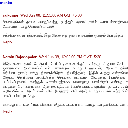
ments:
rajkumar
Wed Jun 08, 11:53:00 AM GMT+5:30
//கலைஞர்கள் தாமே பொறுப்பேற்று நடத்தும் அமைப்புகளில் அரசியல்வாதிக
மோசமாக நடந்துகொள்கிறார்கள்//
சத்தியமான வார்த்தைகள். இது அனைத்து துறை கலைஞர்களுக்கும் பொருந்தும்
Reply
Narain Rajagopalan
Wed Jun 08, 12:02:00 PM GMT+5:30
இதே கதை தான் சென்சார் போர்டு தலைமைக்கும் நடந்தது. அனுபம் கெர் ப
ஜனதாவால் நியமிக்கப்பட்டவர். காங்கிரஸ் பொறுப்பேற்றவுடன், அவரை நீக்கிவ
ஷர்மிளா தாகூர் என்று நினைக்கிறேன், நியமித்தனர். இதில் கூத்து என்னவென
அனுபம் கெர்ரினை பதவியிறக்க சொன்ன காரணம், அவருக்கு நேரமில்லை,
படப்பிடிப்புகளில் கலந்துக் கொள்வதற்காக வெளிநாடு செல்கிறார் என்கிற ச
கட்டினை சொன்னார்கள். ஆனால், புதிதாக நியமிக்கப்பட்ட ஷர்மிளா தாகூர், பதவ
வரவேயில்லை. அவர் லண்டனில் இருந்தார். பின் அவர் பொறுமையாக வந்த பின்
பதவி மாற்றம் நடந்தது.
கலைஞர்கள் நல்ல நிர்வாகிகளாக இருக்க மாட்டார்கள் என்பது என் தனிப்பட்ட எண்
Reply