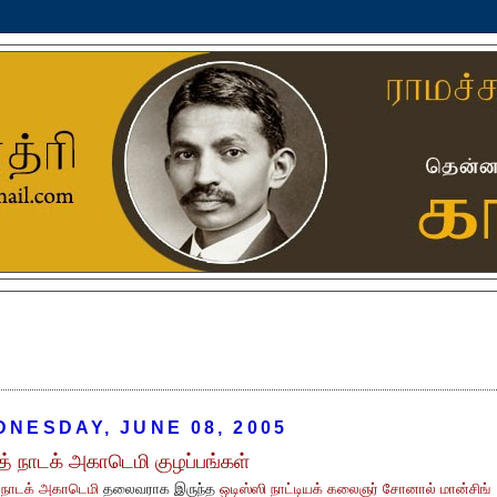
NESDAY, JUNE 08, 2005
ீத் நாடக் அகாடெமி குழப்பங்கள்
் நாடக் அகாடெமி
தலைவராக இருந்த
ஒடிஸ்ஸி நாட்டியக் கலைஞர் சோனால் மான்சிங்