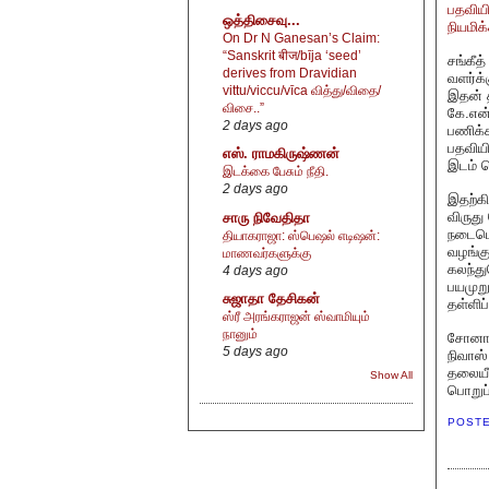
பதவியி
ஒத்திசைவு...
நியமிக்
On Dr N Ganesan’s Claim:
“Sanskrit बीज/bīja ‘seed’
சங்கீத
derives from Dravidian
வளர்க்
vittu/viccu/vīca வித்து/விதை/
இதன் த
விசை..”
கே.என்
2 days ago
பணிக்க
பதவியி
எஸ். ராமகிருஷ்ணன்
இடம் 
இடக்கை பேசும் நீதி.
2 days ago
இதற்க
விருது
சாரு நிவேதிதா
நடைபெற
தியாகராஜா: ஸ்பெஷல் எடிஷன்:
வழங்க
மாணவர்களுக்கு
கலந்து
4 days ago
பயமுறு
சுஜாதா தேசிகன்
தள்ளிப
ஸ்ரீ அரங்கராஜன் ஸ்வாமியும்
நானும்
சோனால்
5 days ago
நிவாஸ்
தலையீ
Show All
பொறுப்
POST