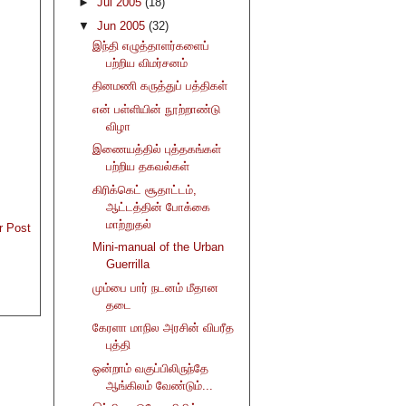
►
Jul 2005
(18)
▼
Jun 2005
(32)
இந்தி எழுத்தாளர்களைப்
பற்றிய விமர்சனம்
தினமணி கருத்துப் பத்திகள்
என் பள்ளியின் நூற்றாண்டு
விழா
இணையத்தில் புத்தகங்கள்
பற்றிய தகவல்கள்
கிரிக்கெட் சூதாட்டம்,
ஆட்டத்தின் போக்கை
மாற்றுதல்
r Post
Mini-manual of the Urban
Guerrilla
மும்பை பார் நடனம் மீதான
தடை
கேரளா மாநில அரசின் விபரீத
புத்தி
ஒன்றாம் வகுப்பிலிருந்தே
ஆங்கிலம் வேண்டும்...