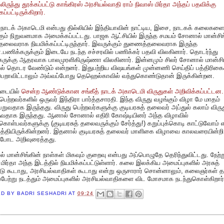
லிருந்து தூக்கப்பட்டு காங்கிரஸ் அரசியல்வாதி ராம் நிவாஸ் மிர்தா அந்தப் பதவிக்கு
கப்பட்டிருக்கிறார்.
் நாடக் அகாடெமி என்பது தில்லியில் இந்தியாவின் நாட்டிய, இசை, நாடகக் கலைகளை
கும் நிறுவனமாக அமைக்கப்பட்டது. பாஜக ஆட்சியில் இருந்த சமயம் சோனால் மான்சிங
லைவராக நியமிக்கப்பட்டிருந்தார். இவருக்கும் துணைத்தலைவராக இருந்த
.பணிக்கருக்கும் இடையே நடந்த சச்சரவில் பணிக்கர் பதவி விலகினார். தொடர்ந்து
ருக்கு ஆதரவாக பாலமுரளிகிருஷ்ணா விலகினார். இன்னமும் சிலர் சோனால் மான்சி
ல் தொடர வேண்டும் என்றனர். இதுபற்றிய விஷயங்கள் முன்னணி செய்திப் பத்திரிகை
பெறாவிட்டாலும் அவ்வப்போது தெஹெல்காவில் வந்துகொண்டுதான் இருக்கின்றன.
ிடையில்
சென்ற ஆண்டுக்கான சங்கீத் நாடக் அகாடெமி விருதுகள் அறிவிக்கப்பட்டன.
 பெற்றவர்களில் ஒருவர் இந்திரா பார்த்தசாரதி. இந்த விருது வழங்கும் விழா மே மாதம்
ுவதாக இருந்தது. விருது பெற்றவர்களுக்கு குடியரசுத் தலைவர் அப்துல் கலாம் விரு
ுவதாக இருந்தது. ஆனால் சோனால் எதிரி கோஷ்டியினர் அந்த விழாவில்
கொள்பவர்களுக்கு (குடியரசுத் தலைவருக்கும் சேர்த்து!) கறுப்புக்கொடி காட்டுவோம் 
த்தியிருக்கின்றனர். இதனால் குடியரசுத் தலைவர் மாளிகை விழாவை காலவரையின்றி
்போட அறிவுரைத்தது.
 மான்சிங்கின் நாள்கள் மிகவும் குறைவு என்பது அப்பொழுதே தெரிந்துவிட்டது. நேற்று
 மிர்தா அந்த இடத்தில் நியமிக்கப்பட்டுள்ளார். கலை இலக்கிய அமைப்புகளில் அரசுத்
டு கூடாது, அரசியல்வாதிகள் கூடாது என்று ஒருசாரார் சொன்னாலும், கலைஞர்கள் 
பேற்று நடத்தும் அமைப்புகளில் அரசியல்வாதிகளை விட மோசமாக நடந்துகொள்கிறார்
ED BY
BADRI SESHADRI
AT
09:24