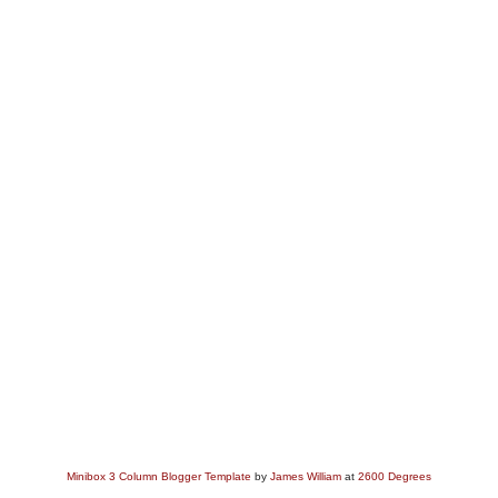
Minibox 3 Column Blogger Template
by
James William
at
2600 Degrees