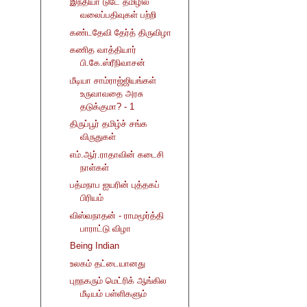
இந்தியா டுடே தமிழில்
வலைப்பதிவுகள் பற்றி
கண்டதேவி தேர்த் திருவிழா
கணித வாத்தியார்
பி.கே.ஸ்ரீநிவாசன்
மீடியா சாம்ராஜ்ஜியங்கள்
உருவாவதை அரசு
தடுக்குமா? - 1
திருப்பூர் தமிழ்ச் சங்க
விருதுகள்
எம்.ஆர்.ராதாவின் கடைசி
நாள்கள்
பத்மநாப ஐயரின் புத்தகப்
பிரியம்
விஸ்வநாதன் - ராமமூர்த்தி
பாராட்டு விழா
Being Indian
உலகம் தட்டையானது
புறநகரும் மெட்ரிக் ஆங்கில
மீடியம் பள்ளிகளும்