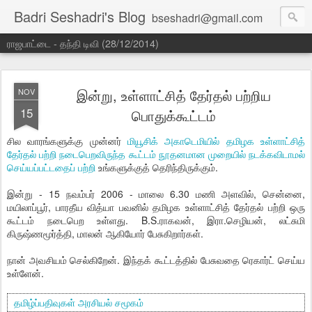
Badri Seshadri's Blog
bseshadri@gmail.com
ராஜபாட்டை - தந்தி டிவி (28/12/2014)
இன்று, உள்ளாட்சித் தேர்தல் பற்றிய
NOV
15
பொதுக்கூட்டம்
சில வாரங்களுக்கு முன்னர்
மியூசிக் அகாடெமியில் தமிழக உள்ளாட்சித்
தேர்தல் பற்றி நடைபெறவிருந்த கூட்டம் நூதனமான முறையில் நடக்கவிடாமல்
செய்யப்பட்டதைப் பற்றி
உங்களுக்குத் தெரிந்திருக்கும்.
இன்று - 15 நவம்பர் 2006 - மாலை 6.30 மணி அளவில், சென்னை,
மயிலாப்பூர், பாரதீய வித்யா பவனில் தமிழக உள்ளாட்சித் தேர்தல் பற்றி ஒரு
கூட்டம் நடைபெற உள்ளது. B.S.ராகவன், இரா.செழியன், லட்சுமி
கிருஷ்ணமூர்த்தி, மாலன் ஆகியோர் பேசுகிறார்கள்.
நான் அவசியம் செல்கிறேன். இந்தக் கூட்டத்தில் பேசுவதை ரெகார்ட் செய்ய
உள்ளேன்.
தமிழ்ப்பதிவுகள்
அரசியல்
சமூகம்