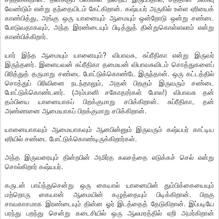
வேண்டும் என்று தந்தையிடம் கேட்கிறான். கஷ்யபர் அருகில் உள்ள ஏரியைக்
காண்பித்து, அங்கு ஒரு யானையும் ஆமையும் ஒன்றோடு ஒன்று சண்டை
போடுவதாகவும், அந்த இரண்டையும் பிடித்துத் தின்றுகொள்ளலாம் என்று
காண்பிக்கிறார்.
யார் இந்த ஆமையும் யானையும்? விபாவசு, சுப்ரீதிகா என்று இருவர்
இருந்தனர். இளையவன் சுப்ரீதிகா தமையன் விபாவசுவிடம் சொத்துகளைப்
பிரித்துத் தருமாறு சண்டை போட்டுக்கொண்டே இருந்தான். ஒரு கட்டத்தில்
சொத்துப் பிரிவினை நடந்தாலும், அதன் பிறகும் இருவரும் சண்டை
போட்டுக்கொண்டனர். (அம்பானி சகோதரர்கள் போல!) விபாவசு தன்
தம்பியை யானையாகப் பிறக்குமாறு சபிக்கிறான். சுப்ரீதிகா, தன்
அண்ணனை ஆமையாகப் பிறக்குமாறு சபிக்கிறான்.
யானையாகவும் ஆமையாகவும் ஆனபின்னும் இருவரும் கஷ்யபர் காட்டிய
ஏரியில் சண்டை போட்டுக்கொண்டிருக்கிறார்கள்.
அந்த இருவரையும் தின்றபின் அமிர்த கலசத்தை எடுக்கச் செல் என்று
சொல்கிறார் கஷ்யபர்.
கருடன் பாய்ந்துசென்று ஒரு கையால் யானையின் தும்பிக்கையையும்
மற்றொரு கையான் ஆமையின் கழுத்தையும் பிடிக்கிறான். பிறகு
சாவகாசமாக இரண்டையும் தின்ன ஓர் இடத்தைத் தேடுகிறான். இப்படியே
பரந்து பறந்து சென்று கடைசியில் ஒரு ஆலமரத்தில் ஏறி அமர்கிறான்