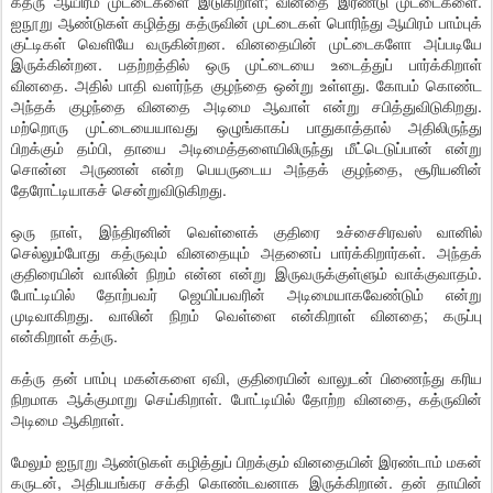
கத்ரு ஆயிரம் முட்டைகளை இடுகிறாள்; வினதை இரண்டு முட்டைகளை.
ஐநூறு ஆண்டுகள் கழித்து கத்ருவின் முட்டைகள் பொரிந்து ஆயிரம் பாம்புக்
குட்டிகள் வெளியே வருகின்றன. வினதையின் முட்டைகளோ அப்படியே
இருக்கின்றன. பதற்றத்தில் ஒரு முட்டையை உடைத்துப் பார்க்கிறாள்
வினதை. அதில் பாதி வளர்ந்த குழந்தை ஒன்று உள்ளது. கோபம் கொண்ட
அந்தக் குழந்தை வினதை அடிமை ஆவாள் என்று சபித்துவிடுகிறது.
மற்றொரு முட்டையையாவது ஒழுங்காகப் பாதுகாத்தால் அதிலிருந்து
பிறக்கும் தம்பி, தாயை அடிமைத்தளையிலிருந்து மீட்டெடுப்பான் என்று
சொன்ன அருணன் என்ற பெயருடைய அந்தக் குழந்தை, சூரியனின்
தேரோட்டியாகச் சென்றுவிடுகிறது.
ஒரு நாள், இந்திரனின் வெள்ளைக் குதிரை உச்சைசிரவஸ் வானில்
செல்லும்போது கத்ருவும் வினதையும் அதனைப் பார்க்கிறார்கள். அந்தக்
குதிரையின் வாலின் நிறம் என்ன என்று இருவருக்குள்ளும் வாக்குவாதம்.
போட்டியில் தோற்பவர் ஜெயிப்பவரின் அடிமையாகவேண்டும் என்று
முடிவாகிறது. வாலின் நிறம் வெள்ளை என்கிறாள் வினதை; கருப்பு
என்கிறாள் கத்ரு.
கத்ரு தன் பாம்பு மகன்களை ஏவி, குதிரையின் வாலுடன் பிணைந்து கரிய
நிறமாக ஆக்குமாறு செய்கிறாள். போட்டியில் தோற்ற வினதை, கத்ருவின்
அடிமை ஆகிறாள்.
மேலும் ஐநூறு ஆண்டுகள் கழித்துப் பிறக்கும் வினதையின் இரண்டாம் மகன்
கருடன், அதிபயங்கர சக்தி கொண்டவனாக இருக்கிறான். தன் தாயின்