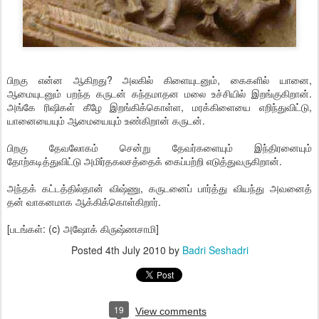
பிறகு என்ன ஆகிறது? அலகில் கிளையுடனும், கைகளில் யானை,
ஆமையுடனும் பறந்த கருடன் கந்தமாதன மலை உச்சியில் இறங்குகிறான்.
அங்கே ரிஷிகள் கீழே இறங்கிக்கொள்ள, மரக்கிளையை எறிந்துவிட்டு,
யானையையும் ஆமையையும் உண்கிறான் கருடன்.
பிறகு தேவலோகம் சென்று தேவர்களையும் இந்திரனையும்
தோற்கடித்துவிட்டு அமிர்தகலசத்தைக் கைப்பற்றி எடுத்துவருகிறான்.
அந்தக் கட்டத்தில்தான் விஷ்ணு, கருடனைப் பார்த்து வியந்து அவனைத்
தன் வாகனமாக ஆக்கிக்கொள்கிறார்.
[படங்கள்: (c) அஷோக் கிருஷ்ணசாமி]
Posted
4th July 2010
by
Badri Seshadri
19
View comments