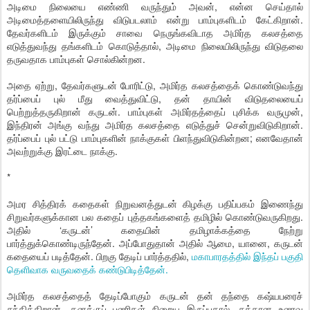
அடிமை நிலையை எண்ணி வருந்தும் அவன், என்ன செய்தால்
அடிமைத்தளையிலிருந்து விடுபடலாம் என்று பாம்புகளிடம் கேட்கிறான்.
தேவர்களிடம் இருக்கும் சாவை நெருங்கவிடாத அமிர்த கலசத்தை
எடுத்துவந்து தங்களிடம் கொடுத்தால், அடிமை நிலையிலிருந்து விடுதலை
தருவதாக பாம்புகள் சொல்கின்றன.
அதை ஏற்று, தேவர்களுடன் போரிட்டு, அமிர்த கலசத்தைக் கொண்டுவந்து
தர்ப்பைப் புல் மீது வைத்துவிட்டு, தன் தாயின் விடுதலையைப்
பெற்றுத்தருகிறான் கருடன். பாம்புகள் அமிர்தத்தைப் புசிக்க வருமுன்,
இந்திரன் அங்கு வந்து அமிர்த கலசத்தை எடுத்துச் சென்றுவிடுகிறான்.
தர்ப்பைப் புல் பட்டு பாம்புகளின் நாக்குகள் பிளந்துவிடுகின்றன; எனவேதான்
அவற்றுக்கு இரட்டை நாக்கு.
*
அமர சித்திரக் கதைகள் நிறுவனத்துடன் கிழக்கு பதிப்பகம் இணைந்து
சிறுவர்களுக்கான பல கதைப் புத்தகங்களைத் தமிழில் கொண்டுவருகிறது.
அதில் ‘கருடன்’ கதையின் தமிழாக்கத்தை நேற்று
பார்த்துக்கொண்டிருந்தேன். அப்போதுதான் அதில் ஆமை, யானை, கருடன்
கதையைப் படித்தேன். பிறகு தேடிப் பார்த்ததில்,
மகாபாரதத்தில் இந்தப் பகுதி
தெளிவாக வருவதைக் கண்டுபிடித்தேன்.
அமிர்த கலசத்தைத் தேடிப்போகும் கருடன் தன் தந்தை கஷ்யபரைச்
சந்திக்கிறான். தனக்குப் பணிகள் நிறைய இருப்பதால், சத்தான உணவு