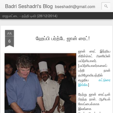
Badri Seshadri's Blog
bseshadri@gmail.com
ராஜபாட்டை - தந்தி டிவி (28/12/2014)
JUL
ஹேப்பி பர்த்டே ஜான் ரைட்!
6
ஜான் ரைட் இந்திய
கிரிக்கெட் அணியின்
பயிற்சியாளர்.
[பயிற்சியாளர்களைப்
பற்றி நான்
தமிழோவியத்தில்
எழுதிய
கட்டுரை
இங்கே
]
நேற்று ஜான் ரைட்டின்
பிறந்த நாள். ஆசியக்
கோப்பைக்காக
இலங்கை