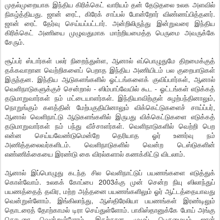
முதல்முறையாக இந்திய கிரிக்கெட் வாரியம் தன் தேடுதலை உலக அளவில்
நிகழ்த்தியது. ஜான் ரைட், கிரேக் சாப்பல் போன்றோர் விண்ணப்பித்தனர்.
ஜான் ரைட் தேர்வு செய்யப்பட்டார். அன்றிலிருந்து இன்றுவரை இந்திய
கிரிக்கெட் அணியை முழுவதுமாக மாற்றியமைத்த பெருமை அவருக்கே
சேரும்.
சூப்பர் ஸ்டார்கள் பலர் நிறைந்துள்ள, ஆனால் எப்பொழுதுமே திறமைக்குத்
தக்கவாறான வெற்றிகளைப் பெறாத இந்திய அணியிடம் பல குறைபாடுகள்
இருந்தன. இந்திய ஆடுகளங்களில் ஓட்டங்களைக் குவிப்பார்கள், ஆனால்
வெளிநாடுகளுக்குச் சென்றால் - ஸிம்பாப்வேயில் கூட - ஓட்டங்கள் எடுக்கத்
தடுமாறுவார்கள் நம் மட்டையாளர்கள். இந்தியாவிற்குள் சுழற்பந்தினாலும்,
நொறுங்கும் களத்தின் மேற்பகுதியினாலும் விக்கெட்டுகளைச் சாய்ப்பர்,
ஆனால் வெளிநாட்டு ஆடுகளங்களில் இருபது விக்கெட்டுகளை எடுக்கத்
தடுமாறுவார்கள் நம் பந்து வீச்சாளர்கள். வெளிநாடுகளில் வெற்றி பெற
என்ன செய்யவேண்டுமென்றே தெரியாத ஓர் உணர்வு நம்
அணித்தலைவர்களிடம். வெளிநாடுகளில் வென்ற டெஸ்டுகளின்
எண்ணிக்கையை இரண்டு கை விரல்களால் கணக்கிட்டு விடலாம்.
ஆனால் இப்பொழுது கடந்த சில வெளிநாட்டுப் பயணங்களை எடுத்துக்
கொள்வோம். உலகக் கோப்பை 2003க்கு முன் சென்ற நியு ஸிலாந்துப்
பயணத்தைத் தவிர, மற்ற அத்தனை பயணங்களிலும் ஓர் ஆட்டத்தையாவது
வென்றுள்ளோம். இங்கிலாந்து, ஆஸ்திரேலியா பயணங்கள் இரண்டிலும்
தொடரைத் தோற்காமல் டிரா செய்துள்ளோம். பாகிஸ்தானுக்கே போய் அங்கு
தொடரை வென்றுள்ளோம். இதற்கான முழுப் பெருமையும் ஜான்