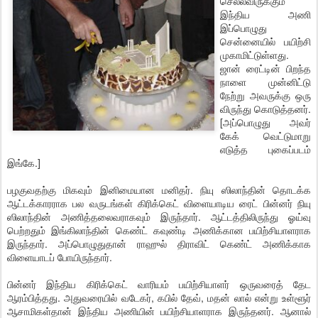
செல்லவிருக்கும்
இந்திய அணி
இப்பொழுது
சென்னையில் பயிற்சி
முகாமிட்டுள்ளது.
ஜான் ரைட்டின் பிறந்த
நாளை முன்னிட்டு
நேற்று அவருக்கு ஒரு
விருந்து கொடுத்தனர்.
[அப்பொழுது அவர்
கேக் வெட்டுமாறு
எடுத்த புகைப்படம்
இங்கே.]
பழகுவதற்கு மிகவும் இனிமையான மனிதர். நியு ஸிலாந்தின் தொடக்க
ஆட்டக்காரராக பல வருடங்கள் கிரிக்கெட் விளையாடிய ரைட் பின்னர் நியு
ஸிலாந்தின் அணித்தலைவராகவும் இருந்தார். ஆட்டத்திலிருந்து ஓய்வு
பெற்றதும் இங்கிலாந்தின் கெண்ட் கவுண்டி அணிக்கான பயிற்சியாளராக
இருந்தார். அப்பொழுதுதான் ராஹுல் திராவிட் கெண்ட் அணிக்காக
விளையாடப் போயிருந்தார்.
பின்னர் இந்திய கிரிக்கெட் வாரியம் பயிற்சியாளர் ஒருவரைத் தேட
ஆரம்பித்தது. அதுவரையில் வடேகர், கபில் தேவ், மதன் லால் என்று உள்ளூர்
ஆசாமிகள்தான் இந்திய அணியின் பயிற்சியாளராக இருந்தனர். ஆனால்