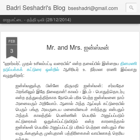
Badri Seshadri's Blog
bseshadri@gmail.com
ராஜபாட்டை - தந்தி டிவி (28/12/2014)
FEB
Mr. and Mrs. ஐன்ஸ்டீன்
3
"ஹார்வர்ட் முதல் உசிலம்பட்டி வரையில்" என்ற தலைப்பில் இன்றைய
தினமணி
நடுப்பக்கக் கட்டுரை ஒன்றில்
ஆசிரியர் உ. நிர்மலா ராணி இவ்வாறு
எழுதுகிறார்:
ஐன்ஸ்டீனுக்கு பின்னே திருமதி ஐன்ஸ்டீன்: சர்வதேச
அரங்கிலும் இதே நிலைதான்! காலம் - இடம் - பொதுத்தொடர்பு
என்ற தத்துவத்திற்காக நோபெல் பரிசு பெற்ற ஐன்ஸ்டீனை நாம்
அனைவரும் அறிவோம். ஆனால் அந்த ஆய்வுக் கட்டுரையில்
பெரும் பங்கு அவருடைய மனைவியைச் சார்ந்தது என்பதும்
அந்தக் காலத்தில் பெண்ணின் பெயரில் அனுப்பப்படும்
கட்டுரைகள் ஒதுக்கப்பட்டுவிடும் என்ற காரணத்தால்
ஐன்ஸ்டீன் பெயரில் அனுப்பப்பட்டு பரிசும் பெற்றன என்பதும் சில
வருடங்களுக்கு முன்புதான் பத்திரிகைகள் வாயிலாகத் தெரிய
வந்தது.