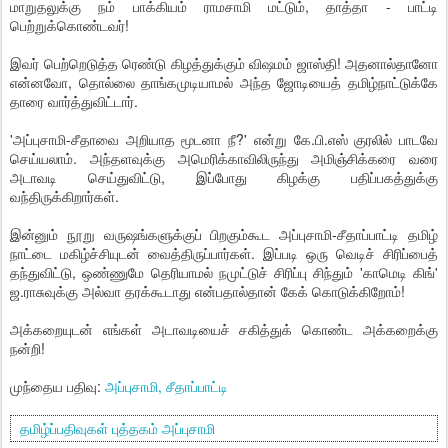
மாறுதலுக்கு நம் பாக்கியம் ராமசாமி மட்டும், தாத்தா - பாட்டி
பெற்றுக்கொண்டவர்!
இவர் பெற்றெடுத்த ரெண்டு கிழத்துக்கும் விஷமம் ஜாஸ்தி! அதனால்தானோ
என்னவோ, தொல்லை தாங்கமுடியாமல் அந்த ஜோடியைத் தமிழ்நாட்டுக்கே
தாரை வார்த்துவிட்டார்.
'அப்புசாமி-சீதாவை அறியாத மூடனா நீ?' என்று கே.பி.எஸ் குரலில் பாடவே
செய்யலாம். அந்தளவுக்கு அமெரிக்காவிலிருந்து அமிஞ்சிக்கரை வரை
அடாவடி செய்துவிட்டு, இப்போது கிழக்கு பதிப்பகத்துக்கு
வந்திருக்கிறார்கள்.
இன்னும் நூறு வருஷங்களுக்குப் பிறகும்கூட அப்புசாமி-சீதாப்பாட்டி தமிழ்
நாட்டை மகிழ்ச்சியுடன் வைத்திருப்பார்கள். இப்படி ஒரு வெடிச் சிரிப்பைத்
தந்துவிட்டு, ஒண்ணுமே தெரியாமல் நமுட்டுச் சிரிப்பு சிந்தும் 'காமெடி கிங்'
ஜ.ராசுவுக்கு அல்வா தரக்கூடாது என்பதால்தான் கேக் கொடுக்கிறோம்!
அக்கறையுடன் எங்கள் அடாவடியைச் சகித்துக் கொண்ட அக்கறைக்கு
நன்றி!
முந்தைய பதிவு:
அப்புசாமி, சீதாப்பாட்டி
தமிழ்ப்பதிவுகள்
புத்தகம்
அப்புசாமி