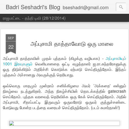
Badri Seshadri's Blog
bseshadri@gmail.com
ராஜபாட்டை - தந்தி டிவி (28/12/2014)
SEP
அப்புசாமி தாத்தாவோடு ஒரு மாலை
22
அப்புசாமி தாத்தாவின் முதல் புத்தகம் (கிழக்கு வழியாக) -
அப்புசாமியும்
1001 இரவுகளும்
வெளியானதை ஒட்டி எழுத்தாளர் ஜ.ரா.சுந்தரேசனுக்கு
ஒரு திடுக்கிடும் அதிர்ச்சி கொடுக்க ஏற்பாடு செய்திருந்தோம். இந்தப்
புத்தகம் அச்சானது அவருக்குத் தெரியாது.
ஒவ்வொரு மாதமும் மூன்றாம் சனிக்கிழமை அவர் 'அக்கறை' என்னும்
நிகழ்வை நடத்துகிறார். அந்த நிகழ்ச்சியின் தொடக்கத்தில் gatecrash
செய்தோம். புத்தக வரவைத் தெரிவிக்க ஒரு கேக் செய்திருந்தோம். அதில்
அப்புசாமி, சீதாப்பாட்டி இருவரும் ஒருவரோடு ஒருவர் குத்துச்சண்டை
போடுவது போன்ற படத்தை வரையச் செய்திருந்தோம். (படம் சுமார்தான்!)