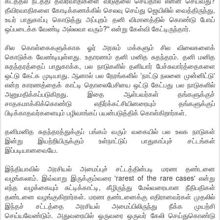
கடத்தல் நடத்தி தீவிரவாதிகளை விடுதலை செய்தால் என்ன செய்வது?
தீவிரவாதிகளை கோடிக்கணக்கில் செலவு செய்து ஜெயிலில் வைத்திருந்து,
உயர் பாதுகாப்பு கொடுத்து அப்புறம் தனி விமானத்தில் கொண்டு போய்
ஒப்படைக்க வேண்டி அல்லவா வரும்?" என்று கேள்வி கேட்டிருந்தார்.
சில கொள்கைகளுக்காக ஓர் அரசும் மக்களும் சில விலைகளைக்
கொடுக்க வேண்டியுள்ளது. உதாரணம் தனி மனித சுதந்தரம். தனி மனித
சுதந்தரத்தைப் பாதுகாக்க, பல நாடுகளில் தனியார் பேச்சுவார்த்தைகளை
ஒட்டு கேட்க முடியாது. ஆனால் பல நேரங்களில் 'நாட்டு நலனை முன்னிட்டு'
என்ற காரணத்தைக் காட்டி தொலைபேசியை ஒட்டு கேட்பது பல நாடுகளில்
அனுமதிக்கப்படுகிறது. இதை ஆள்பவர்கள் தங்களுக்குச்
சாதகமாக்கிக்கொண்டு எதிர்க்கட்சியினரையும் தங்களுக்குப்
பிடிக்காதவர்களையும் பழிவாங்கப் பயன்படுத்திக் கொள்கிறார்கள்.
தனிமனித சுதந்தரத்துக்குப் பங்கம் வரும் வகையில் பல உலக நாடுகள்
இன்று இயற்றியிருக்கும் உள்நாட்டுப் பாதுகாப்புச் சட்டங்கள்
இப்படியானவையே.
இந்தியாவில் அரசியல் அமைப்புச் சட்டத்தின்படி மரண தண்டனை
வழங்கலாம். இவ்வாறு இருக்கும்வரை 'rarest of the rare cases' என்று
எந்த வழக்கையும் சுட்டிக்காட்டி, கீழிருந்து மேல்வரையான நீதிபதிகள்
தண்டனை வழங்குகிறார்கள். மரண தண்டனைக்கு எதிரானவர்கள் முதலில்
இந்தச் சட்டத்தை அரசியல் அமைப்பிலிருந்து நீக்க முயற்சி
செய்யவேண்டும். அதுவரையில் ஒருவரை ஒருவர் கேலி செய்துகொண்டு