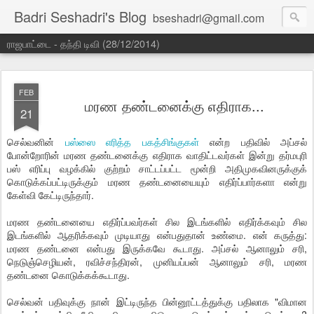
Badri Seshadri's Blog
bseshadri@gmail.com
ராஜபாட்டை - தந்தி டிவி (28/12/2014)
FEB
மரண தண்டனைக்கு எதிராக...
21
செல்வனின்
பஸ்ஸை எரித்த பகத்சிங்குகள்
என்ற பதிவில் அப்சல்
போன்றோரின் மரண தண்டனைக்கு எதிராக வாதிட்டவர்கள் இன்று தர்மபுரி
பஸ் எரிப்பு வழக்கில் குற்றம் சாட்டப்பட்ட மூன்றி அதிமுகவினருக்குக்
கொடுக்கப்பட்டிருக்கும் மரண தண்டனையையும் எதிர்ப்பார்களா என்று
கேள்வி கேட்டிருந்தார்.
மரண தண்டனையை எதிர்ப்பவர்கள் சில இடங்களில் எதிர்க்கவும் சில
இடங்களில் ஆதரிக்கவும் முடியாது என்பதுதான் உண்மை. என் கருத்து:
மரண தண்டனை என்பது இருக்கவே கூடாது. அப்சல் ஆனாலும் சரி,
நெடுஞ்செழியன், ரவிச்சந்திரன், முனியப்பன் ஆனாலும் சரி, மரண
தண்டனை கொடுக்கக்கூடாது.
செல்வன் பதிவுக்கு நான் இட்டிருந்த பின்னூட்டத்துக்கு பதிலாக "விமான