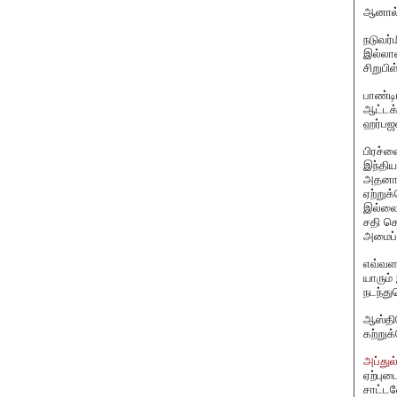
ஆனால் 
நடுவர்
இல்லாவ
சிறுப
பாண்டி
ஆட்டக்
ஹர்பஜன
பிரச்ன
இந்திய
அதனால்
ஏற்றுக
இல்லை,
சதி செ
அமைப்ப
எவ்வள
யாரும்
நடந்த
ஆஸ்திர
கற்றுக
அப்துல
ஏற்புட
சாட்ட