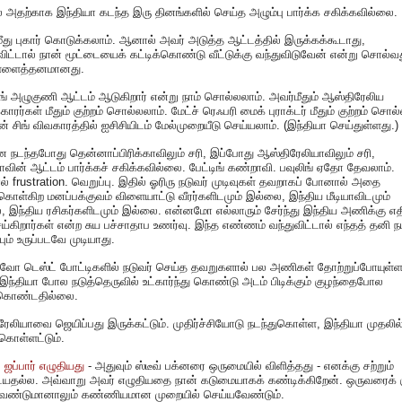
அதற்காக இந்தியா கடந்த இரு தினங்களில் செய்த அழும்பு பார்க்க சகிக்கவில்லை.
மீது புகார் கொடுக்கலாம். ஆனால் அவர் அடுத்த ஆட்டத்தில் இருக்கக்கூடாது,
ிட்டால் நான் மூட்டையைக் கட்டிக்கொண்டு வீட்டுக்கு வந்துவிடுவேன் என்று சொல்வ
ிள்ளைத்தனமானது.
ங் அழுகுணி ஆட்டம் ஆடுகிறார் என்று நாம் சொல்லலாம். அவர்மீதும் ஆஸ்திரேலிய
காரர்கள் மீதும் குற்றம் சொல்லலாம். மேட்ச் ரெஃபரி மைக் புராக்டர் மீதும் குற்றம் சொல
் சிங் விவகாரத்தில் ஐசிசியிடம் மேல்முறையீடு செய்யலாம். (இந்தியா செய்துள்ளது.)
ை நடந்தபோது தென்னாப்பிரிக்காவிலும் சரி, இப்போது ஆஸ்திரேலியாவிலும் சரி,
ாவின் ஆட்டம் பார்க்கச் சகிக்கவில்லை. பேட்டிங் கண்றாவி. பவுலிங் ஏதோ தேவலாம்.
 frustration. வெறுப்பு. இதில் ஓரிரு நடுவர் முடிவுகள் தவறாகப் போனால் அதை
்கொள்கிற மனப்பக்குவம் விளையாட்டு வீரர்களிடமும் இல்லை, இந்திய மீடியாவிடமும்
 இந்திய ரசிகர்களிடமும் இல்லை. என்னமோ எல்லாரும் சேர்ந்து இந்திய அணிக்கு எ
ய்கிறார்கள் என்ற சுய பச்சாதாப உணர்வு. இந்த எண்ணம் வந்துவிட்டால் எந்தத் தனி நப
ும் உருப்படவே முடியாது.
வோ டெஸ்ட் போட்டிகளில் நடுவர் செய்த தவறுகளால் பல அணிகள் தோற்றுப்போயுள்
 இந்தியா போல நடுத்தெருவில் உட்கார்ந்து கொண்டு அடம் பிடிக்கும் குழந்தைபோல
ுகொண்டதில்லை.
ேலியாவை ஜெயிப்பது இருக்கட்டும். முதிர்ச்சியோடு நடந்துகொள்ள, இந்தியா முதலில
்கொள்ளட்டும்.
் ஜப்பார் எழுதியது
- அதுவும் ஸ்டீவ் பக்னரை ஒருமையில் விளித்தது - எனக்கு சற்றும்
ையதல்ல. அவ்வாறு அவர் எழுதியதை நான் கடுமையாகக் கண்டிக்கிறேன். ஒருவரைக் கு
வேண்டுமானாலும் கண்ணியமான முறையில் செய்யவேண்டும்.