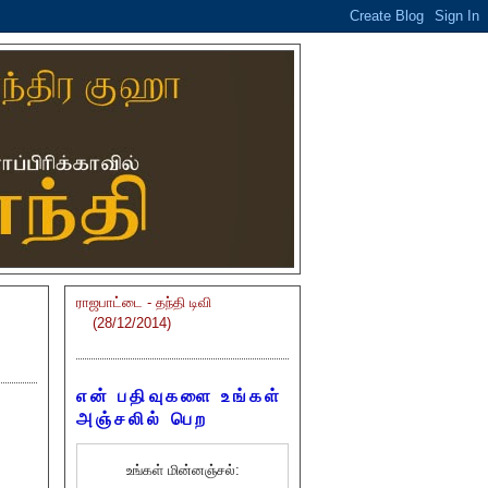
ராஜபாட்டை - தந்தி டிவி
(28/12/2014)
என் பதிவுகளை உங்கள்
அஞ்சலில் பெற
உங்கள் மின்னஞ்சல்: