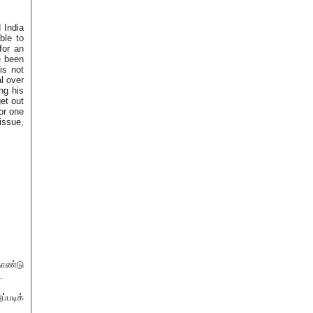
 India
ble to
for an
e been
is not
l over
ng his
get out
or one
issue,
கொண்டு
.
ப்படிக்