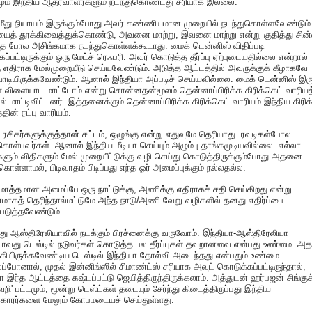
மும் இந்திய ஆதரவாளர்களும் நடந்துகொண்டது சரியாக இல்லை.
்மீது நியாயம் இருக்கும்போது அவர் கண்ணியமான முறையில் நடந்துகொள்ளவேண்டும்
யைத் தூக்கிவைத்துக்கொண்டு, அவனை மாற்று, இவனை மாற்று என்று குதித்து சின
ை போல அசிங்கமாக நடந்துகொள்ளக்கூடாது. மைக் டென்னிஸ் விதிப்படி
்கப்பட்டிருக்கும் ஒரு மேட்ச் ரெஃபரி. அவர் கொடுத்த தீர்ப்பு ஏற்புடையதில்லை என்றால்
 எதிராக மேல்முறையீடு செய்யவேண்டும். அடுத்த ஆட்டத்தில் அவருக்குக் கீழாகவே
டியிருக்கவேண்டும். ஆனால் இந்தியா அப்படிச் செய்யவில்லை. மைக் டென்னிஸ் இரு
் விளையாட மாட்டோம் என்று சொன்னதன்மூலம் தென்னாப்பிரிக்க கிரிக்கெட் வாரிய
ில் மாட்டிவிட்டனர். இத்தனைக்கும் தென்னாப்பிரிக்க கிரிக்கெட் வாரியம் இந்திய கிரிக
தின் நட்பு வாரியம்.
 ரசிகர்களுக்குத்தான் சட்டம், ஒழுங்கு என்று எதுவுமே தெரியாது. ரவுடிகள்போல
கொள்பவர்கள். ஆனால் இந்திய மீடியா செய்யும் அழும்பு தாங்கமுடியவில்லை. எல்லா
களும் விதிகளும் மேல் முறையீட்டுக்கு வழி செய்து கொடுத்திருக்கும்போது அதனை
்கொள்ளாமல், பிடிவாதம் பிடிப்பது எந்த ஓர் அமைப்புக்கும் நல்லதல்ல.
ொத்தமான அமைப்பே ஒரு நாட்டுக்கு, அணிக்கு எதிராகச் சதி செய்கிறது என்று
னமாகத் தெரிந்தால்மட்டுமே அந்த நாடு/அணி வேறு வழிகளில் தனது எதிர்ப்பை
படுத்தவேண்டும்.
ு ஆஸ்திரேலியாவில் நடக்கும் பிரச்னைக்கு வருவோம். இந்தியா-ஆஸ்திரேலியா
ாவது டெஸ்டில் நடுவர்கள் கொடுத்த பல தீர்ப்புகள் தவறானவை என்பது உண்மை. அ
கியிருக்கவேண்டிய டெஸ்டில் இந்தியா தோல்வி அடைந்தது என்பதும் உண்மை.
்போனால், முதல் இன்னிங்ஸில் சிமாண்ட்ஸ் சரியாக அவுட் கொடுக்கப்பட்டிருந்தால்,
ா இந்த ஆட்டத்தை கஷ்டப்பட்டு ஜெயித்திருந்திருக்கலாம். அத்துடன் ஹர்பஜன் சிங்குக
ி' பட்டமும், மூன்று டெஸ்ட்கள் தடையும் சேர்ந்து கிடைத்திருப்பது இந்திய
்காரர்களை மேலும் கோபமடையச் செய்துள்ளது.