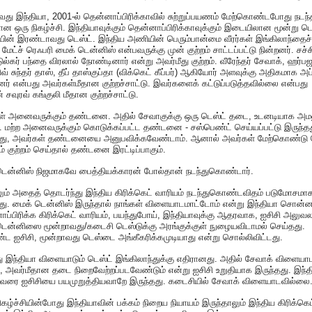
து இந்தியா, 2001-ல் தென்னாப்பிரிக்காவில் சுற்றுப்பயணம் மேற்கொண்டபோது நடந்
 ஒரு நிகழ்ச்சி. இந்தியாவுக்கும் தென்னாப்பிரிக்காவுக்கும் இடையிலான மூன்று டெ
யின் இரண்டாவது டெஸ்ட். இந்திய அணியின் பெரும்பான்மை வீரர்கள் இங்கிலாந்தைச்
த மேட்ச் ரெஃபரி மைக் டென்னிஸ் என்பவருக்கு முன் குற்றம் சாட்டப்பட்டு நின்றனர். சச்ச
ல்கர் பந்தை விரலால் நோண்டினார் என்று அவர்மீது குற்றம். வீரேந்தர் சேவாக், ஹர்ப
ஷிவ் சுந்தர் தாஸ், தீப் தாஸ்குப்தா (விக்கெட் கீப்பர்) ஆகியோர் அளவுக்கு அதிகமாக அப்
ர் என்பது அவர்கள்மீதான குற்றச்சாட்டு. இவர்களைக் கட்டுப்படுத்தவில்லை என்பது
் சவுரவ் கங்குலி மீதான குற்றச்சாட்டு.
ள் அனைவருக்கும் தண்டனை. அதில் சேவாகுக்கு ஒரு டெஸ்ட் தடை, உடனடியாக அமல
. மற்ற அனைவருக்கும் கொடுக்கப்பட்ட தண்டனை - சஸ்பெண்ட் செய்யப்பட்டு இருந்தத
ு, அவர்கள் தண்டனையை அனுபவிக்கவேண்டாம். ஆனால் அவர்கள் மேற்கொண்டு 
் குற்றம் செய்தால் தண்டனை இரட்டிப்பாகும்.
டென்னிஸ் நிஜமாகவே பைத்தியக்காரன் போல்தான் நடந்துகொண்டார்.
ம் அதைத் தொடர்ந்து இந்திய கிரிக்கெட் வாரியம் நடந்துகொண்டவிதம் படுமோசமா
து. மைக் டென்னிஸ் இருந்தால் நாங்கள் விளையாடமாட்டோம் என்று இந்தியா சொன்ன
ப்பிரிக்க கிரிக்கெட் வாரியம், பயந்துபோய், இந்தியாவுக்கு ஆதரவாக, ஐசிசி அலு
டென்னிஸை மூன்றாவது/கடைசி டெஸ்டுக்கு அரங்குக்குள் நுழையவிடாமல் செய்தது.
ட ஐசிசி, மூன்றாவது டெஸ்டை அங்கீகரிக்கமுடியாது என்று சொல்லிவிட்டது.
ு இந்தியா விளையாடும் டெஸ்ட் இங்கிலாந்துக்கு எதிரானது. அதில் சேவாக் விளையா
, அவர்மீதான தடை நிறைவேற்றப்படவேண்டும் என்று ஐசிசி உறுதியாக இருந்தது. இந்த
வரை ஐசிசியை பயமுறுத்தியவாறே இருந்தது. கடைசியில் சேவாக் விளையாடவில்லை
ிகழ்ச்சியின்போது இந்தியாவின் பக்கம் நிறைய நியாயம் இருந்தாலும் இந்திய கிரிக்கெட