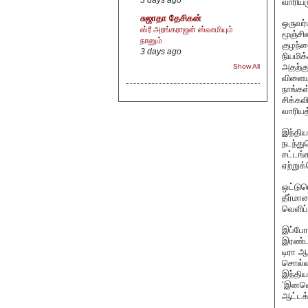
வாரிய
சுஜாதா தேசிகன்
ஒருவர
ஸ்ரீ அரங்கராஜன் ஸ்வாமியும்
மூஞ்சி
நானும்
குழந்த
3 days ago
நியமிக
அதற்கு
Show All
விளையா
நாங்கள
சிக்கல
வாரியத்
இந்திய
நடந்து
சட்டங்
ஏற்றுக
ஒட்டும
தீர்மா
வெளிப்
இப்போத
இரண்ட
டிரா ஆ
சொல்லப
இந்திய
‘இனவெற
ஆட்டக