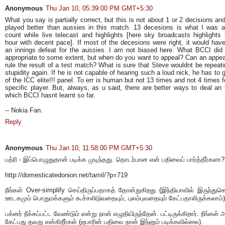
Anonymous
Thu Jan 10, 05:39:00 PM GMT+5:30
What you say is partially correct, but this is not about 1 or 2 decisions and
played better than aussies in this match. 13 decesions is what I was a
count while live telecast and highlights [here sky broadcasts highlights 
hour with decent pace]. If most of the decesions were right, it would hav
an innings defeat for the aussies. I am not biased here. What BCCI did 
appropriate to some extent, but when do you want to appeal? Can an appea
rule the result of a test match? What is sure that Steve wouldnt be repeati
stupidity again. If he is not capable of hearing such a loud nick, he has to 
of the ICC elite!!! panel. To err is human but not 13 times and not 4 times f
specific player. But, always, as u said, there are better ways to deal an 
which BCCI hasnt learnt so far.
-- Nokia Fan.
Reply
Anonymous
Thu Jan 10, 11:58:00 PM GMT+5:30
பத்ரி - இப்பொழுதுதான் படிக்க முடிந்தது. தொடர்பான என் பதிவைப் பார்த்தீர்களா?
http://domesticatedonion.net/tamil/?p=719
நீங்கள் Over-simplify செய்திருப்பதாகத் தோன்றுகிறது (இந்தியாவில் இருந்து
ஊடகமும் பொதுமக்களும் கூச்சலிடுவதையும், புலம்புவதையும் கேட்பதாலிருக்கலாம்)
பக்னர் நீக்கப்பட்ட வேண்டும் என்று நான் எழுதியிருந்தேன். பட்டிருக்கிறார். நீங்கள் அ
கேட்பது தவறு என்கிறீர்கள் (ஜபாரின் பதிவை நான் இந்னும் படிக்கவில்லை).