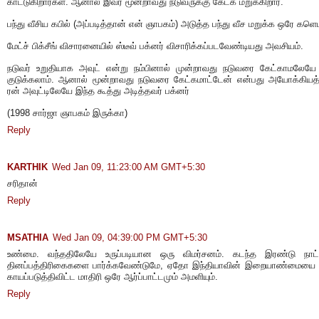
காட்டுகிறார்கள். ஆனால் இவர் மூன்றாவது நடுவருக்கு கேட்க மறுக்கிறார்.
பந்து வீசிய கபில் (அப்படித்தான் என் ஞாபகம்) அடுத்த பந்து வீச மறுக்க ஒரே களெப
மேட்ச் பிக்சீங் விசாரனையில் ஸ்டீவ் பக்னர் விசாரிக்கப்படவேண்டியது அவசியம்.
நடுவர் உறுதியாக அவுட் என்று நம்பினால் முன்றாவது நடுவரை கேட்காமலேயே
குடுக்கலாம். ஆனால் மூன்றாவது நடுவரை கேட்கமாட்டேன் என்பது அயோக்கியத
ரன் அவுட்டிலேயே இந்த கூத்து அடித்தவர் பக்னர்
(1998 சார்ஜா ஞாபகம் இருக்கா)
Reply
KARTHIK
Wed Jan 09, 11:23:00 AM GMT+5:30
சரிதான்
Reply
MSATHIA
Wed Jan 09, 04:39:00 PM GMT+5:30
உண்மை. வந்ததிலேயே உருப்படியான ஒரு விமர்சனம். கடந்த இரண்டு நாட
தினப்பத்திரிகைகளை பார்க்கவேண்டுமே, ஏதோ இந்தியாவின் இறையாண்மையை
காயப்படுத்திவிட்ட மாதிரி ஒரே ஆர்ப்பாட்டமும் அமளியும்.
Reply