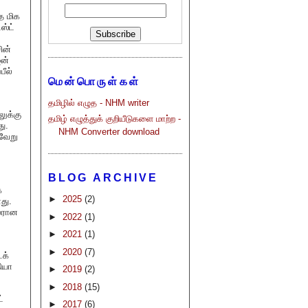
த மிக
ஸ்ட்
ின்
ஜன்
பீல்
மென்பொருள்கள்
தமிழில் எழுத - NHM writer
ுக்கு
தமிழ் எழுத்துக் குறியீடுகளை மாற்ற -
ு.
NHM Converter download
வேறு
BLOG ARCHIVE
க
►
2025
(2)
து.
வலரான
►
2022
(1)
►
2021
(1)
►
2020
(7)
டக்
ியா
►
2019
(2)
.
►
2018
(15)
்
►
2017
(6)