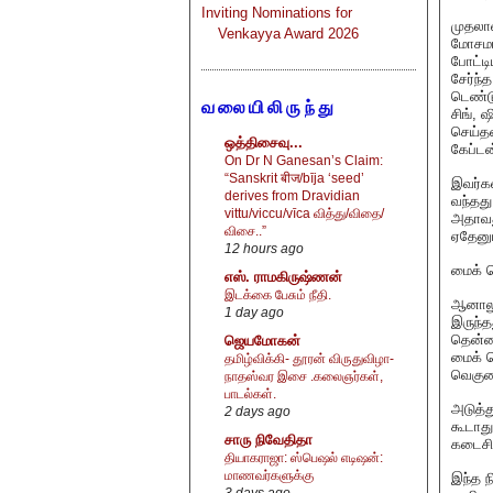
Inviting Nominations for
முதலாவ
Venkayya Award 2026
மோசமான
போட்டி
சேர்ந்
டெண்டு
வலையிலிருந்து
சிங், 
செய்தன
ஒத்திசைவு...
கேப்டன
On Dr N Ganesan’s Claim:
“Sanskrit बीज/bīja ‘seed’
இவர்க
derives from Dravidian
வந்தது
vittu/viccu/vīca வித்து/விதை/
அதாவத
விசை..”
ஏதேனும
12 hours ago
மைக் 
எஸ். ராமகிருஷ்ணன்
இடக்கை பேசும் நீதி.
ஆனாலு
1 day ago
இருந்த
தென்னா
ஜெயமோகன்
மைக் 
தமிழ்விக்கி- தூரன் விருதுவிழா-
வெகுண்
நாதஸ்வர இசை .கலைஞர்கள்,
பாடல்கள்.
அடுத்த
2 days ago
கூடாது
சாரு நிவேதிதா
கடைசி
தியாகராஜா: ஸ்பெஷல் எடிஷன்:
மாணவர்களுக்கு
இந்த ந
3 days ago