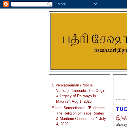
S Venkatraaman (Poochi
Venkat). "Lineside: The Origin
& Legacy of Railways in
Madras". Aug 1, 2026.
Sherin Someetharan. "Buddhism:
TUE
The Religion of Trade Routes
இந்த
& Maritime Connections". July
4, 2026.
சர்வதே