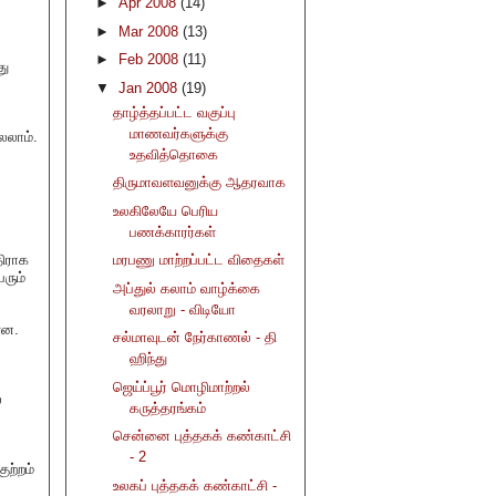
►
Apr 2008
(14)
►
Mar 2008
(13)
►
Feb 2008
(11)
து
▼
Jan 2008
(19)
தாழ்த்தப்பட்ட வகுப்பு
மாணவர்களுக்கு
்லலாம்.
உதவித்தொகை
திருமாவளவனுக்கு ஆதரவாக
உலகிலேயே பெரிய
பணக்காரர்கள்
திராக
மரபணு மாற்றப்பட்ட விதைகள்
ரும்
அப்துல் கலாம் வாழ்க்கை
வரலாறு - விடியோ
ளன.
சல்மாவுடன் நேர்காணல் - தி
ஹிந்து
ஜெய்ப்பூர் மொழிமாற்றல்
்
கருத்தரங்கம்
சென்னை புத்தகக் கண்காட்சி
- 2
ற்றம்
உலகப் புத்தகக் கண்காட்சி -