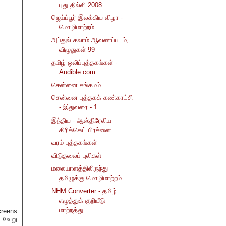
புது தில்லி 2008
ஜெய்ப்பூர் இலக்கிய விழா -
மொழிமாற்றம்
அப்துல் கலாம் ஆவணப்படம்,
விழுதுகள் 99
தமிழ் ஒலிப்புத்தகங்கள் -
Audible.com
சென்னை சங்கமம்
சென்னை புத்தகக் கண்காட்சி
- இதுவரை - 1
இந்திய - ஆஸ்திரேலிய
கிரிக்கெட் பிரச்னை
வரம் புத்தகங்கள்
விடுதலைப் புலிகள்
மலையாளத்திலிருந்து
தமிழுக்கு மொழிமாற்றம்
NHM Converter - தமிழ்
எழுத்துக் குறியீடு
மாற்றத்து...
creens
) வேறு