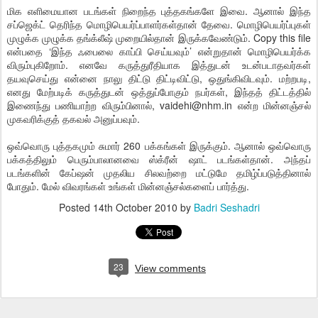
மிக எளிமையான படங்கள் நிறைந்த புத்தகங்களே இவை. ஆனால் இந்த
சப்ஜெக்ட் தெரிந்த மொழிபெயர்ப்பாளர்கள்தான் தேவை. மொழிபெயர்ப்புகள்
முழுக்க முழுக்க தங்க்லீஷ் முறையில்தான் இருக்கவேண்டும். Copy this file
என்பதை ‘இந்த ஃபைலை காப்பி செய்யவும்’ என்றுதான் மொழிபெயர்க்க
விரும்புகிறோம். எனவே கருத்துரீதியாக இத்துடன் உடன்படாதவர்கள்
தயவுசெய்து என்னை நாலு திட்டு திட்டிவிட்டு, ஒதுங்கிவிடவும். மற்றபடி,
எனது மேற்படிக் கருத்துடன் ஒத்துப்போகும் நபர்கள், இந்தத் திட்டத்தில்
இணைந்து பணியாற்ற விரும்பினால், vaidehi@nhm.in என்ற மின்னஞ்சல்
முகவரிக்குத் தகவல் அனுப்பவும்.
ஒவ்வொரு புத்தகமும் சுமார் 260 பக்கங்கள் இருக்கும். ஆனால் ஒவ்வொரு
பக்கத்திலும் பெரும்பாலானவை ஸ்க்ரீன் ஷாட் படங்கள்தான். அந்தப்
படங்களின் கேப்ஷன் முதலிய சிலவற்றை மட்டுமே தமிழ்ப்படுத்தினால்
போதும். மேல் விவரங்கள் உங்கள் மின்னஞ்சல்களைப் பார்த்து.
Posted
14th October 2010
by
Badri Seshadri
23
View comments