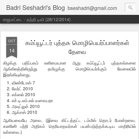
Badri Seshadri's Blog
bseshadri@gmail.com
ராஜபாட்டை - தந்தி டிவி (28/12/2014)
கம்ப்யூட்டர் புத்தக மொழிபெயர்ப்பாளர்கள்
OCT
14
தேவை
கிழக்கு பதிப்பகம் எளிமையான ஆறு கம்ப்யூட்டர் புத்தகங்களை
ஆங்கிலத்திலிருந்து தமிழுக்கு மொழிபெயர்க்கும் வேலையில்
இறங்கியுள்ளது.
விண்டோஸ் 7
வேர்ட் 2010
எக்ஸல் 2010
எச்.டி.எம்.எல் வகையறா
அவுட்லுக் 2010
ஆக்சஸ் 2010
ஆகியவையே அவை. (இவை கிட்டத்தட்ட டம்மீஸ் தொடர் போன்றவை.
கணினி பற்றி அதிகம் தெரியாதவர்கள் பயன்படுத்தக்கூடிய மாதிரியில்
உள்ளவை.)