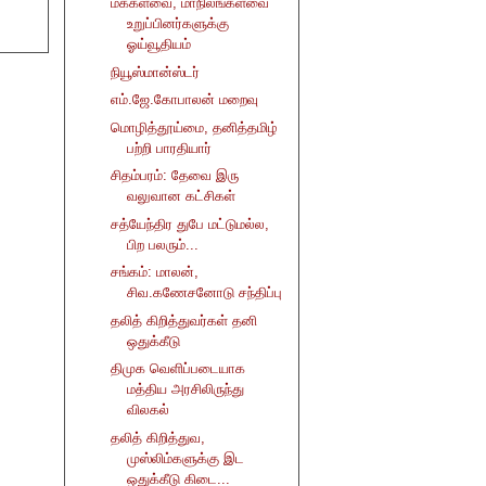
மக்களவை, மாநிலங்களவை
உறுப்பினர்களுக்கு
ஓய்வூதியம்
நியூஸ்மான்ஸ்டர்
எம்.ஜே.கோபாலன் மறைவு
மொழித்தூய்மை, தனித்தமிழ்
பற்றி பாரதியார்
சிதம்பரம்: தேவை இரு
வலுவான கட்சிகள்
சத்யேந்திர துபே மட்டுமல்ல,
பிற பலரும்...
சங்கம்: மாலன்,
சிவ.கணேசனோடு சந்திப்பு
தலித் கிறித்துவர்கள் தனி
ஒதுக்கீடு
திமுக வெளிப்படையாக
மத்திய அரசிலிருந்து
விலகல்
தலித் கிறித்துவ,
முஸ்லிம்களுக்கு இட
ஒதுக்கீடு கிடை...