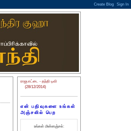
ராஜபாட்டை - தந்தி டிவி
(28/12/2014)
என் பதிவுகளை உங்கள்
அஞ்சலில் பெற
உங்கள் மின்னஞ்சல்: