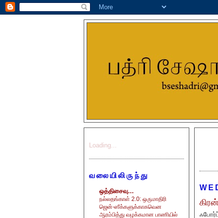
Loading...
வலையிலிருந்து
WE
ஒத்திசைவு...
நல்லதங்காள் 2.0: ஒருமாதிரி
கிரன
ஜென்-ஸீக்களுக்காகவென
ஃபோர்ப
ஆரம்பித்து வழக்கமான பாணியில்