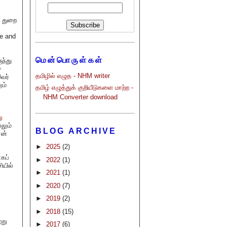
் துறை
re and
மென்பொருள்கள்
ந்து
்
தமிழில் எழுத - NHM writer
இவர்
ும்
தமிழ் எழுத்துக் குறியீடுகளை மாற்ற -
NHM Converter download
ு
லும்
BLOG ARCHIVE
ரன்
►
2025
(2)
கப்
►
2022
(1)
ியில்
►
2021
(1)
்
►
2020
(7)
►
2019
(2)
►
2018
(15)
்று
►
2017
(6)