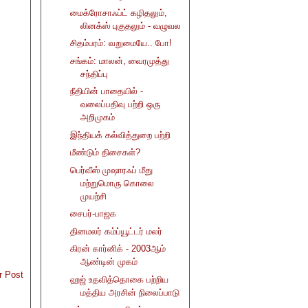
மைக்ரோசாஃப்ட் கழிதலும்,
லினக்ஸ் புகுதலும் - வழுவல
சிதம்பரம்: வறுமையே.. போ!
சங்கம்: மாலன், வைரமுத்து
சந்திப்பு
நீதியின் பாதையில் -
வலைப்பதிவு பற்றி ஒரு
அறிமுகம்
இந்தியக் கல்வித்துறை பற்றி
மீண்டும் திசைகள்?
பெர்வீஸ் முஷாரஃப் மீது
மற்றுமொரு கொலை
முயற்சி
சைபர்-பாஜக
தினமலர் கம்ப்யூட்டர் மலர்
கிரன் கார்னிக் - 2003ஆம்
ஆண்டின் முகம்
r Post
ஹஜ் உதவித்தொகை பற்றிய
மத்திய அரசின் நிலைப்பாடு