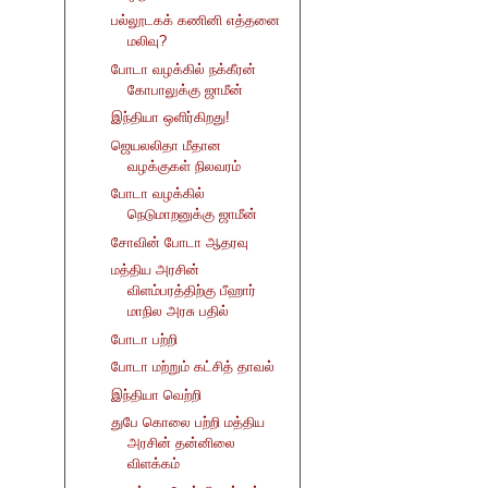
பல்லூடகக் கணினி எத்தனை
மலிவு?
போடா வழக்கில் நக்கீரன்
கோபாலுக்கு ஜாமீன்
இந்தியா ஒளிர்கிறது!
ஜெயலலிதா மீதான
வழக்குகள் நிலவரம்
போடா வழக்கில்
நெடுமாறனுக்கு ஜாமீன்
சோவின் போடா ஆதரவு
மத்திய அரசின்
விளம்பரத்திற்கு பீஹார்
மாநில அரசு பதில்
போடா பற்றி
போடா மற்றும் கட்சித் தாவல்
இந்தியா வெற்றி
துபே கொலை பற்றி மத்திய
அரசின் தன்னிலை
விளக்கம்