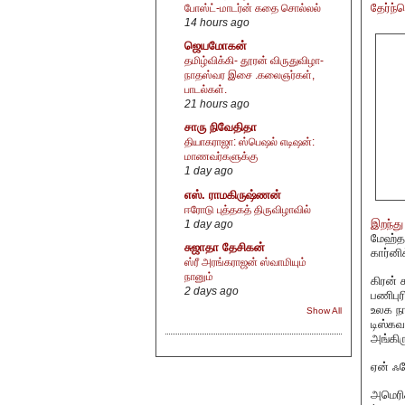
தேர்ந்
போஸ்ட்-மாடர்ன் கதை சொல்லல்
14 hours ago
ஜெயமோகன்
தமிழ்விக்கி- தூரன் விருதுவிழா-
நாதஸ்வர இசை .கலைஞர்கள்,
பாடல்கள்.
21 hours ago
சாரு நிவேதிதா
தியாகராஜா: ஸ்பெஷல் எடிஷன்:
மாணவர்களுக்கு
1 day ago
எஸ். ராமகிருஷ்ணன்
ஈரோடு புத்தகத் திருவிழாவில்
இறந்து
1 day ago
மேஹ்தா
சுஜாதா தேசிகன்
கார்னிக
ஸ்ரீ அரங்கராஜன் ஸ்வாமியும்
நானும்
கிரன் 
2 days ago
பணிபுர
உலக நா
Show All
டிஸ்கவ
அங்கிர
ஏன் ஃப
அமெரிக