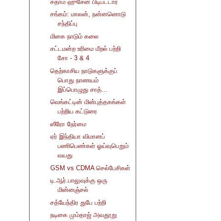
சதாம் ஹுசேன் பிடிபட்டார்
சங்கம்: மாலன், நன்னனொடு
சந்திப்பு
மிகை நாடும் கலை
சட்டமன்ற உரிமை மீறல் பற்றி
சோ - 3 & 4
தெற்காசிய நாடுகளுக்குப்
பொது நாணயம்
இப்பொழுது சாத்...
வெங்கட்டின் மின்புத்தகங்கள்
பற்றிய கட்டுரை
ஸீரோ நேர்மை
ஏர் இந்தியா விமானப்
பணிபெண்கள் ஓய்வுபெறும்
வயது
GSM vs CDMA செல்பேசிகள்
டி.ஆர்.பாலுவுக்கு ஒரு
மின்னஞ்சல்
சத்யேந்திர துபே பற்றி
நடிகை மும்தாஜ் அவதூறு