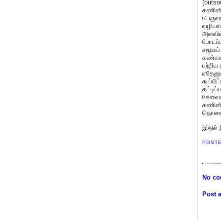
(outso
கணினி 
பெருவ
வழியாக
அளவில
போடப்ப
சமூகப்
கண்காண
பற்றிய
ஏதேனு
கூப்பி
தட்டிப
சேவையி
கணினிய
தொலைபே
இதில் 
POST
No co
Post 