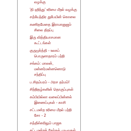
வழக்கு
'தி ஹிந்து' உரிமை மீறல் வழக்கு
சத்யேந்திர துபேயின் கொலை
கணிதமேதை இராமானுஜம்
சிலை திறப்பு
இரு வித்தியாசமான
கூட்டங்கள்
குருமூர்த்தி - உலகப்
பொருளாதாரம் பற்றி
சங்கம்: மாலன்,
மன்னர்மன்னனொடு
சந்திப்பு
ப.சிதம்பரம் - அரச தர்மம்!
சிற்றிதழ்களின் தொகுப்புகள்
கம்பியில்லா வலைப்பின்னல்
இணைப்புகள் - காசி
சட்டமன்ற உரிமை மீறல் பற்றி
சோ - 2
சத்தீஸ்கரிலும் பாஜக
சட்டமன்றத் தேர்தல் முடிவுகள்