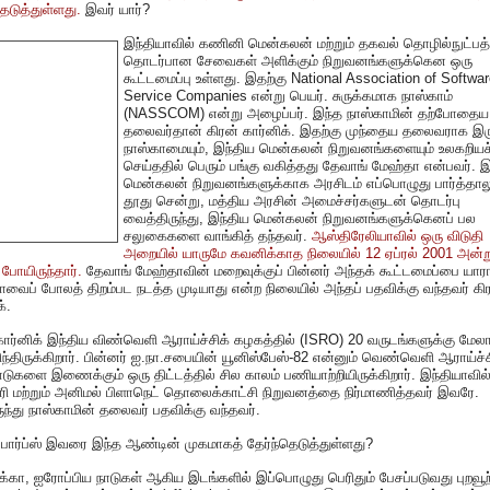
தெடுத்துள்ளது.
இவர் யார்?
இந்தியாவில் கணினி மென்கலன் மற்றும் தகவல் தொழில்நுட்பத
தொடர்பான சேவைகள் அளிக்கும் நிறுவனங்களுக்கென ஒரு
கூட்டமைப்பு உள்ளது. இதற்கு National Association of Softwa
Service Companies என்று பெயர். சுருக்கமாக நாஸ்காம்
(NASSCOM) என்று அழைப்பர். இந்த நாஸ்காமின் தற்போதைய
தலைவர்தான் கிரன் கார்னிக். இதற்கு முந்தைய தலைவராக இரு
நாஸ்காமையும், இந்திய மென்கலன் நிறுவனங்களையும் உலகறியச
செய்ததில் பெரும் பங்கு வகித்தது தேவாங் மேஹ்தா என்பவர். 
மென்கலன் நிறுவனங்களுக்காக அரசிடம் எப்பொழுது பார்த்தால
தூது சென்று, மத்திய அரசின் அமைச்சர்களுடன் தொடர்பு
வைத்திருந்து, இந்திய மென்கலன் நிறுவனங்களுக்கெனப் பல
சலுகைகளை வாங்கித் தந்தவர்.
ஆஸ்திரேலியாவில் ஒரு விடுதி
அறையில் யாருமே கவனிக்காத நிலையில் 12 ஏப்ரல் 2001 அன்ற
 போயிருந்தார்.
தேவாங் மேஹ்தாவின் மறைவுக்குப் பின்னர் அந்தக் கூட்டமைப்பை யாரா
வைப் போலத் திறம்பட நடத்த முடியாது என்ற நிலையில் அந்தப் பதவிக்கு வந்தவர் கி
்.
கார்னிக் இந்திய விண்வெளி ஆராய்ச்சிக் கழகத்தில் (ISRO) 20 வருடங்களுக்கு மேலா
ிந்திருக்கிறார். பின்னர் ஐ.நா.சபையின் யூனிஸ்பேஸ்-82 என்னும் வெண்வெளி ஆராய்ச்ச
டுகளை இணைக்கும் ஒரு திட்டத்தில் சில காலம் பணியாற்றியிருக்கிறார். இந்தியாவில
ரி மற்றும் அனிமல் பிளாநெட் தொலைக்காட்சி நிறுவனத்தை நிர்மாணித்தவர் இவரே.
ுந்து நாஸ்காமின் தலைவர் பதவிக்கு வந்தவர்.
ோர்ப்ஸ் இவரை இந்த ஆண்டின் முகமாகத் தேர்ந்தெடுத்துள்ளது?
்கா, ஐரோப்பிய நாடுகள் ஆகிய இடங்களில் இப்பொழுது பெரிதும் பேசப்படுவது புறவூற