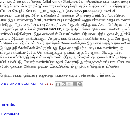
urcing), அக்கரைப்படுத்தல் (offshoring) ஆகியவையே. இவையெல்லாம் என்ன என்று
மற்றும் தகவல் தொழில்நுட்பம் சாரா மக்களுக்குக் குழப்பம் ஏற்படலாம். வளர்ந்த நாட
ாரியான தொழில் செயல்களும் முறைகளும் (business processes), கணினி
த்தான் நடக்கிறது. அந்த நாடுகளில் அரசுகளாக இருந்தாலும் சரி, பெரிய, நடுத்தர
ான நிறுவனங்களானும் சரி, கணினி வழியாகத்தான் அலுவலர்களின் ஊதியக் கணக்
டுகிறது. நிறுவனத்தின் வரவு-செலவுக் கணக்குகள் பதித்து வைக்கப்படுகின்றன. அர
 பாதுகாப்புத் திட்டங்கள் (social security), நலத் திட்டங்கள் ஆகியவை கணினி மூலம்
ிக்கப் படுகின்றன. நிறுவனங்களின் பொருட்களின் விற்பனை பற்றிய தகவல், நுகர்
 தகவல் ஆகியன கணினிக்குள் செலுத்தப்பட்டு காப்பாற்றப்படுகின்றன. நுகர்வோருக்க
ம் தொல்லை ஏற்பட்டால் அவர் தனக்குச் சேவையளிக்கும் நிறுவனத்தைத் தொலைபேசி
ட்டு அதுபற்றி கேள்விகள் கேட்கும்போது நிறுவன ஊழியர் உடனடியாக கணினியைத்
்பார்த்து தன்னிடம் பேசிக் கொண்டிருக்கும் நுகர்வர் எந்த பொருளை அல்லது எந்த
னை வாங்கியிருந்தார் என்பதைக் கண்டறிந்து, நுகர்வரின் குறையைக் கேட்டு அதன
ில் உள்ளிட்டு, பின்னர் கணினியின் உதவி கொண்டு நுகர்வருக்குச் சரியான விடைய
சி மூலமாக அளிக்க முடியும். இவையெல்லாம் ஒருசில எடுத்துக் காட்டுகளே.
இந்தியா எப்படி மூக்கை நுழைத்தது என்பதை வரும் பதிவுகளில் பார்க்கலாம்.
ED BY
BADRI SESHADRI
AT
11:13
mments:
a Comment