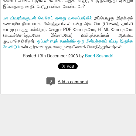
களைய மென்பொருள்கள் உள்ளன. அதனால் திரு சாரு நிவேதிதா ஒன்றும்
இல்லாததை ஊதிப் பெரிது பண்ண வேண்டாமே?
பல விவரங்களுடன் வெங்கட் தனது வலைப்பதிவில்
இப்பொழுது இருக்கும்
எவையுமே நியாயமாக மின்புத்தகங்கள் என்ற அடைமொழியினைத் தாங்கி
வர முடியாதது என்கிறார். வெறும் PDF கோப்புகளோ, HTML கோப்புகளோ
(கடவுச்சொல்லுடனோ, இல்லாமலோ) மின்புத்தகங்கள் ஆகிவிட
முடியாதென்கிறார்.
ஓப்பன் ஈபுக் தளத்தில் ஒரு மின்புத்தகம் எப்படி இருக்க
வேண்டும்
என்பதற்கான ஒரு வரைமுறையினைக் கொடுத்துள்ளார்கள்.
Posted
13th December 2003
by
Badri Seshadri
0
Add a comment