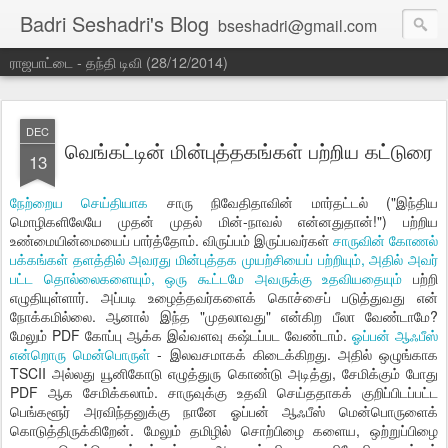
Badri Seshadri's Blog
bseshadri@gmail.com
ராஜபாட்டை - தந்தி டிவி (28/12/2014)
DEC
வெங்கட்டின் மின்புத்தகங்கள் பற்றிய கட்டுரை
13
நேற்றைய செய்தியாக
சாரு நிவேதிதாவின் மார்தட்டல் ("இந்திய
மொழிகளிலேயே முதன் முதல் மின்-நாவல் என்னதுதான்!") பற்றிய
உண்மையின்மையைப் பார்த்தோம். விருப்பம் இருப்பவர்கள்
சாருவின் கோணல்
பக்கங்கள் தளத்தில் அவரது மின்புத்தக முயற்சியைப் பற்றியும், அதில் அவர்
பட்ட தொல்லைகளையும், ஒரு கூட்டமே அவருக்கு உதவியதையும்
பற்றி
எழுதியுள்ளார். அப்படி உழைத்தவர்களைக் கொச்சைப் படுத்துவது என்
நோக்கமில்லை. ஆனால் இந்த "முதலாவது" என்கிற பீலா வேண்டாமே?
மேலும் PDF கோப்பு ஆக்க இவ்வளவு கஷ்டப்பட வேண்டாம்.
ஓப்பன் ஆஃபீஸ்
என்றொரு மென்பொருள்
- இலவசமாகக் கிடைக்கிறது. அதில் ஒழுங்காக
TSCII அல்லது யூனிகோடு எழுத்துரு கொண்டு அடித்து, சேமிக்கும் போது
PDF ஆக சேமிக்கலாம். சாருவுக்கு உதவி செய்ததாகக் குறிப்பிடப்பட்ட
பெங்களூர் அரவிந்தனுக்கு நானே ஓப்பன் ஆஃபீஸ் மென்பொருளைக்
கொடுத்திருக்கிறேன். மேலும் தமிழில் சொற்பிழை களைய, ஒற்றுப்பிழை