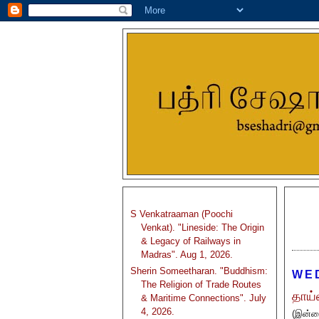
S Venkatraaman (Poochi
Venkat). "Lineside: The Origin
& Legacy of Railways in
Madras". Aug 1, 2026.
Sherin Someetharan. "Buddhism:
WE
The Religion of Trade Routes
தாய்ல
& Maritime Connections". July
4, 2026.
(இன்றை