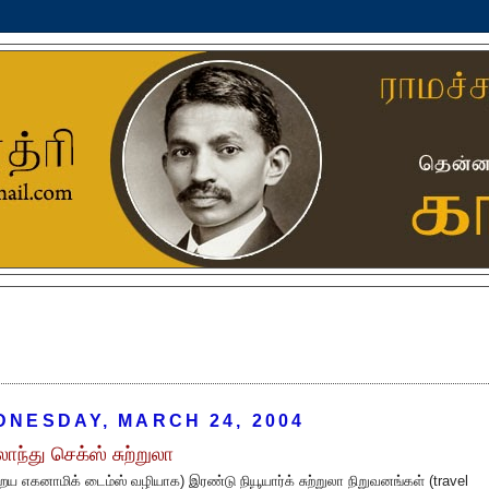
DNESDAY, MARCH 24, 2004
ாந்து செக்ஸ் சுற்றுலா
ய எகனாமிக் டைம்ஸ் வழியாக) இரண்டு நியூயார்க் சுற்றுலா நிறுவனங்கள் (travel