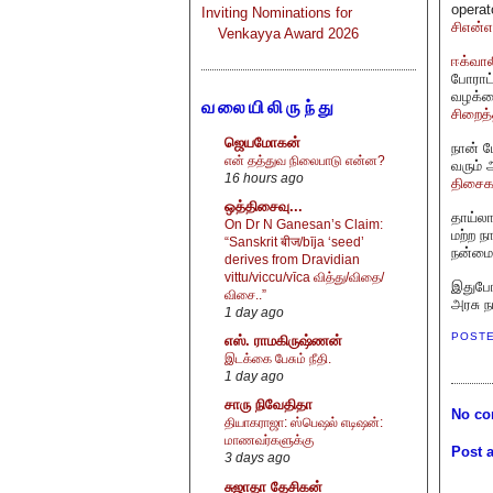
operat
Inviting Nominations for
சிஎன்
Venkayya Award 2026
ஈக்வால
போராட்
வழக்க
வலையிலிருந்து
சிறைத
ஜெயமோகன்
நான் ப
என் தத்துவ நிலைபாடு என்ன?
வரும் 
16 hours ago
திசைகள
ஒத்திசைவு...
தாய்லா
On Dr N Ganesan’s Claim:
மற்ற ந
“Sanskrit बीज/bīja ‘seed’
நன்மைய
derives from Dravidian
vittu/viccu/vīca வித்து/விதை/
இதுபோ
விசை..”
அரசு ந
1 day ago
POST
எஸ். ராமகிருஷ்ணன்
இடக்கை பேசும் நீதி.
1 day ago
சாரு நிவேதிதா
No co
தியாகராஜா: ஸ்பெஷல் எடிஷன்:
மாணவர்களுக்கு
Post 
3 days ago
சுஜாதா தேசிகன்