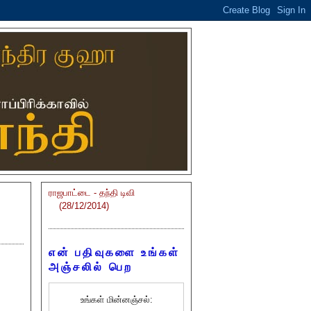
ராஜபாட்டை - தந்தி டிவி
(28/12/2014)
என் பதிவுகளை உங்கள்
அஞ்சலில் பெற
உங்கள் மின்னஞ்சல்: