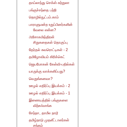
தாய்லாந்து செக்ஸ் சுற்றுலா
பங்குச்சந்தை பற்றி
தொழில்நுட்பம்.காம்
பாராளுமன்ற உறுப்பினர்களின்
வேலை என்ன?
அசோகமித்திரன்
சிறுகதைகள் தொகுப்பு
தேர்தல் சுவரொட்டிகள் - 2
தமிழோவியம் கிரிக்கெட்
ஜெயமோகன் கேள்வி-பதில்கள்
யாருக்கு வாக்களிப்பது?
வெறுங்கனவா?
ஊழல் எதிர்ப்பு இயக்கம் - 2
ஊழல் எதிர்ப்பு இயக்கம் - 1
இணையத்தில் பங்குகளை
விற்க/வாங்க
சேந்நஈ, தாமீல நாடூ
தமிழ்நாடு முதலீட்டாளர்கள்
சங்கம்