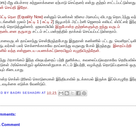
ors) மீது விபச்சார சுற்றுலாக்களை ஏற்பாடு செய்தனர் என்று குற்றம் சாட்டப்பட்டுள்ளது
என் செய்தி இதோ.
ிட்டி நௌ (Equality Now)
என்னும் பெண்கள் உரிமை அமைப்பு விடாது தொடர்ந்து வந
டங்களின் மூலம் [
சுட்டி 1
|
சுட்டி 2
] நியூயார்க் அட்டர்னி ஜெனரல் எலியட் ஸ்பிட்ஸர் இந்
ைத் தொடுத்துள்ளார். ஹவாயியில்
இதுபோன்ற குற்றங்களுக்கு ஐந்து வருடம்
்தண்டனை தருமாறு
சட்டம் சட்டமன்றத்தில் தாக்கல் செய்யப்பட்டுள்ளதாம்.
ோனவருடன் தாய்லாந்து சென்றிருந்தபோது இதுதான் கண்ணில் பட்டது. வெளிநாட்டிலிர
ஆடவர்கள் பலர் செக்ஸுக்காகவே தாய்லாந்து வருவது போல் இருந்தது.
இதைப்பற்றி
ில் வந்த என்னுடைய பயணக்கட்டுரையிலும் எழுதியிருந்தேன்.
ந்து அரசாங்கம் இந்த விஷயத்தைப் பற்றி துளிக்கூட கவலைப்படுவதாகவே தெரியவில
ாடுகள் அங்கொன்றும் ஒங்கொன்றுமாக சட்டம் இயற்றி, வழக்குத் தொடுப்பதனால் ஒரு
ும் கிடையாது.
ன்ற செக்ஸ் டூரிஸம் கொடுமைகள் இந்தியாவில் நடக்காமல் இருக்க இப்பொழுதே இந்
டவடிக்கை எடுக்க வேண்டும்.
ED BY
BADRI SESHADRI
AT
10:25
mments:
a Comment