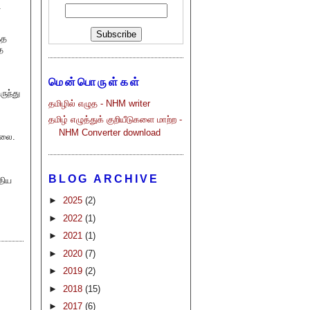
.
்த
த
மென்பொருள்கள்
ுந்து
தமிழில் எழுத - NHM writer
தமிழ் எழுத்துக் குறியீடுகளை மாற்ற -
NHM Converter download
்லை.
BLOG ARCHIVE
திய
►
2025
(2)
►
2022
(1)
►
2021
(1)
►
2020
(7)
►
2019
(2)
►
2018
(15)
►
2017
(6)