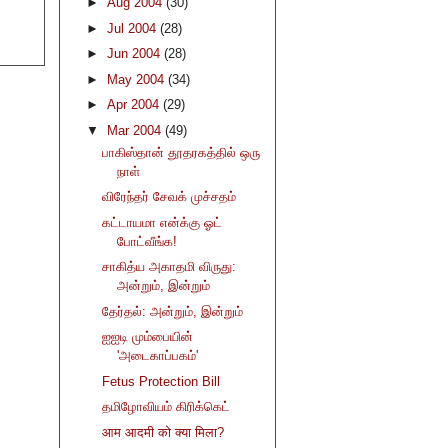
►
Aug 2004
(30)
►
Jul 2004
(28)
►
Jun 2004
(28)
►
May 2004
(34)
►
Apr 2004
(29)
▼
Mar 2004
(49)
பாகிஸ்தான் தூதரகத்தில் ஒரு
நாள்
விரேந்தர் சேவக் முச்சதம்
கட்டாயமா என்க்கு ஓட்
போட்வீங்க!
சாகித்ய அகாதமி விருது:
அன்றும், இன்றும்
தேர்தல்: அன்றும், இன்றும்
ஐஐடி மும்பையின்
'அடைகாப்பகம்'
Fetus Protection Bill
தமிழோவியம் கிரிக்கெட்
आम आदमी को क्या मिला?