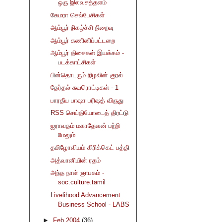
ஒரு இலவசத்தளம்
கேமரா செல்பேசிகள்
ஆம்பூர் நிகழ்ச்சி நிறைவு
ஆம்பூர் கணினிப்பட்டறை
ஆம்பூர் திசைகள் இயக்கம் -
படக்காட்சிகள்
பின்தொடரும் நிழலின் குரல்
தேர்தல் சுவரொட்டிகள் - 1
பாரதீய பாஷா பரிஷத் விருது
RSS செய்தியோடைத் திரட்டு
ஐராவதம் மகாதேவன் பற்றி
மேலும்
தமிழோவியம் கிரிக்கெட் பத்தி
அத்வானியின் ரதம்
அந்த நாள் ஞாபகம் -
soc.culture.tamil
Livelihood Advancement
Business School - LABS
►
Feb 2004
(36)