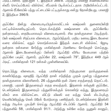
அவுட்டானார். ஹர்பஜன் 1, இந்தியா 388/8. அடுத்து பாலாஜி கனேரியாவை
ஸ்வீப் செய்யப்போய் விக்கெட் கீப்பரால் பிடிக்கப்பட்டதாக அறிவிக்கப்பட்டார்.
ஆனால் ரீப்ளேயில் பந்து மட்டையில் பட்டிருக்காது என்று தோன்றியது. பாலாஜி
2, இந்தியா 396/9.
கும்ப்ளே நின்று விளையாடியிருக்காவிட்டால் லக்ஷ்மண் துணையின்றி
மாட்டிக்கொண்டிருப்பார். தொடக்கத்தில் லக்ஷ்மணை விட கும்ப்ளேயே
நன்றாகவும், தைரியமாகவும் விளையாடினார். சில நான்குகளை அடித்தார்.
பின் லக்ஷ்மண் சிறப்பாக விளையாட ஆரம்பித்தார். மதிய உணவு இடைவேளை
வரை விக்கெட் ஏதும் கொடுக்காமல் இந்தக் கடைசி விக்கெட் ஜோடி
நன்றாக ரன்களை சேர்த்து பாகிஸ்தான் அணியை சோர்வுறச் செய்தது.
ஆனால் இடைவேளைக்குப் பின்னர் ஆஃப்ரீதி வீசிய வேகமான பந்தில்
கும்ப்ளே பவுல்ட் ஆனார். கும்ப்ளே 22, லக்ஷ்மண் 79*, இந்தியா 449 ஆல்
அவுட். பாகிஸ்தான் 121 ரன்கள் முன்னிலையில்.
தொடர்ந்து விளையாட வந்த பாகிஸ்தான் அற்புதமான தாக்குதலைக்
காண்பித்தது. ஷாஹீத் ஆஃப்ரீதி தான் சந்தித்த முதல் மூன்று பந்துகளை
நான்குகளாக விளாசினார். 26 பந்துகளில் தன் அரை சதத்தைத் தொட்டார்.
பாலாஜி, பதான் இருவரையும் கதற வைத்தார். இதனால் கங்குலி கும்ப்ளே,
டெண்டுல்கர் இருவரையும் பந்துவீச்சுக்குக் கொண்டு வந்து, இருவரையும்
வீசும் கை விக்கெட்டை விட்டு விலகி வர வந்து லெக் ஸ்டம்புக்கு
வெளியிலிருந்து லெக் பிரேக் போடுமாறு பணித்தார். டெண்டுல்கரை இறங்கி
வந்து அடிக்க முயற்சி செய்து ஆஃப்ரீதி ஸ்டம்பிங் ஆனார். ஆஃப்ரீதி 34
பந்துகளில் 58, பாகிஸ்தான் 91/1. அடுத்து உள்ளே வந்த யூனுஸ் கானும்,