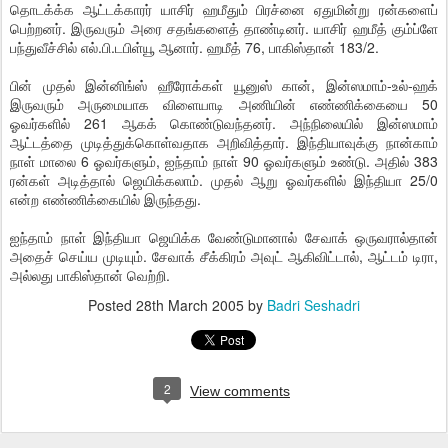
தொடக்க்க ஆட்டக்காரர் யாசிர் ஹமீதும் பிரச்னை ஏதுமின்று ரன்களைப்
பெற்றனர். இருவரும் அரை சதங்களைத் தாண்டினர். யாசிர் ஹமீத் கும்ப்ளே
பந்துவீச்சில் எல்.பி.டபிள்யூ ஆனார். ஹமீத் 76, பாகிஸ்தான் 183/2.
பின் முதல் இன்னிங்ஸ் ஹீரோக்கள் யூனுஸ் கான், இன்ஸமாம்-உல்-ஹக்
இருவரும் அருமையாக விளையாடி அணியின் எண்ணிக்கையை 50
ஓவர்களில் 261 ஆகக் கொண்டுவந்தனர். அந்நிலையில் இன்ஸமாம்
ஆட்டத்தை முடித்துக்கொள்வதாக அறிவித்தார். இந்தியாவுக்கு நான்காம்
நாள் மாலை 6 ஓவர்களும், ஐந்தாம் நாள் 90 ஓவர்களும் உண்டு. அதில் 383
ரன்கள் அடித்தால் ஜெயிக்கலாம். முதல் ஆறு ஓவர்களில் இந்தியா 25/0
என்ற எண்ணிக்கையில் இருந்தது.
ஐந்தாம் நாள் இந்தியா ஜெயிக்க வேண்டுமானால் சேவாக் ஒருவரால்தான்
அதைச் செய்ய முடியும். சேவாக் சீக்கிரம் அவுட் ஆகிவிட்டால், ஆட்டம் டிரா,
அல்லது பாகிஸ்தான் வெற்றி.
Posted
28th March 2005
by
Badri Seshadri
2
View comments