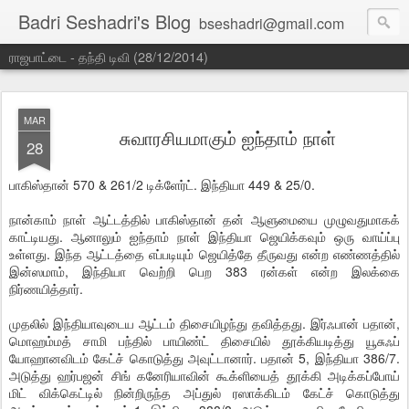
Badri Seshadri's Blog
bseshadri@gmail.com
ராஜபாட்டை - தந்தி டிவி (28/12/2014)
MAR
சுவாரசியமாகும் ஐந்தாம் நாள்
28
பாகிஸ்தான் 570 & 261/2 டிக்ளேர்ட். இந்தியா 449 & 25/0.
நான்காம் நாள் ஆட்டத்தில் பாகிஸ்தான் தன் ஆளுமையை முழுவதுமாகக்
காட்டியது. ஆனாலும் ஐந்தாம் நாள் இந்தியா ஜெயிக்கவும் ஒரு வாய்ப்பு
உள்ளது. இந்த ஆட்டத்தை எப்படியும் ஜெயித்தே தீருவது என்ற எண்ணத்தில்
இன்ஸமாம், இந்தியா வெற்றி பெற 383 ரன்கள் என்ற இலக்கை
நிர்ணயித்தார்.
முதலில் இந்தியாவுடைய ஆட்டம் திசையிழந்து தவித்தது. இர்ஃபான் பதான்,
மொஹம்மத் சாமி பந்தில் பாயிண்ட் திசையில் தூக்கியடித்து யூசுஃப்
யோஹானவிடம் கேட்ச் கொடுத்து அவுட்டானார். பதான் 5, இந்தியா 386/7.
அடுத்து ஹர்பஜன் சிங் கனேரியாவின் கூக்ளியைத் தூக்கி அடிக்கப்போய்
மிட் விக்கெட்டில் நின்றிருந்த அப்துல் ரஸாக்கிடம் கேட்ச் கொடுத்து