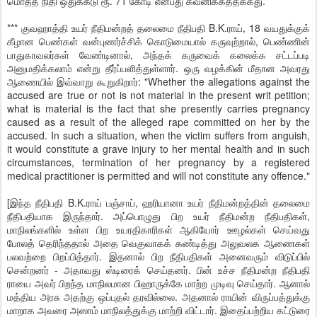
மொத்த நிதி ஒதுக்கீடு ரூ. 71 கோடி என்பது கவனிக்கத்தக்கது.
*** குவஹாத்தி உயர் நீதிமன்றத் தலைமை நீதிபதி B.K.ராய், 18 வயதுக்குக்
கீழான பெண்கள் வன்புணர்ச்சிக் கொடுமையால் கருவுற்றால், பெண்ணின்
பாதுகாவலர்கள் வேண்டினால், அந்தக் கருவைக் கலைக்க சட்டப்படி
அனுமதிக்கலாம் என்று தீர்ப்பளித்துள்ளார். ஒரு வழக்கின் மீதான அவரது
ஆணையில் இவ்வாறு கூறுகிறார்: "Whether the allegations against the
accused are true or not is not material in the present writ petition;
what is material is the fact that she presently carries pregnancy
caused as a result of the alleged rape committed on her by the
accused. In such a situation, when the victim suffers from anguish,
it would constitute a grave injury to her mental health and in such
circumstances, termination of her pregnancy by a registered
medical practitioner is permitted and will not constitute any offence."
[இந்த நீதிபதி B.K.ராய் பஞ்சாப், ஹரியானா உயர் நீதிமன்றத்தின் தலைமை
நீதிபதியாக இருந்தார். அப்பொழுது பிற உயர் நீதிமன்ற நீதிபதிகள்,
மாநிலங்களில் உள்ள பிற உயரதிகாரிகள் ஆகியோர் ஊழல்கள் செய்வது
போலத் தெரிந்ததால் அதை வெகுவாகக் கண்டித்து அலுவலக ஆணைகள்
பலவற்றை பிறப்பித்தார். இதனால் பிற நீதிபதிகள் அனைவரும் விடுப்பில்
சென்றனர் - அதாவது ஸ்டிரைக் செய்தனர். பின் உச்ச நீதிமன்ற நீதிபதி
ராயை அவர் பிறந்த மாநிலமான பிஹாருக்கே மாற்ற முடிவு செய்தார். ஆனால்
மத்திய அரசு அதற்கு ஒப்புதல் தரவில்லை. அதனால் ராயின் விருப்பத்துக்கு
மாறாக அவரை அஸாம் மாநிலத்துக்கு மாற்றி விட்டார். இதைப்பற்றிய கட்டுரை