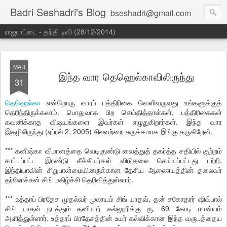
Badri Seshadri's Blog
bseshadri@gmail.com
ராஜபாட்டை - தந்தி டிவி (28/12/2014)
MAR
இந்த வார தெஹெல்காவிலிருந்து
31
தெஹெல்கா
என்றொரு வாரப் பத்திரிகை வெளிவருவது உங்களுக்குத்
தெரிந்திருக்கலாம். பொதுவாக பிற செய்தித்தாள்கள், பத்திரிகைகள்
கவனிக்காத விஷயங்களை இவர்கள் எழுதுகிறார்கள். இந்த வார
இதழிலிருந்து (ஏப்ரல் 2, 2005) சிலவற்றை சுருக்கமாக இங்கு தருகிறேன்.
*** கனிஷ்கா விமானத்தை வெடிகுண்டு வைத்துத் தகர்த்த சதியில் குற்றம்
சாட்டப்பட்ட இரண்டு சீக்கியர்கள் விடுதலை செய்யப்பட்டது பற்றி,
இந்தியாவின் சிறுபான்மையினருக்கான தேசிய ஆணையத்தின் தலைவர்
தர்லோச்சன் சிங் மகிழ்ச்சி தெரிவித்துள்ளார்.
*** உத்தரப் பிரதேச முதல்வர் முலாயம் சிங் யாதவ், தன் சகோதரர் ஷிவ்பால்
சிங் யாதவ் நடத்தும் தனியார் கல்லூரிக்கு ரூ. 69 கோடி மான்யம்
அளித்துள்ளார். உத்தரப் பிரதேசத்தின் உயர் கல்விக்கான இந்த வருடத்தைய