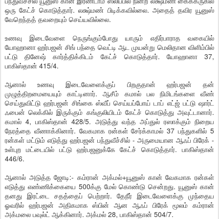
பந்துவீச்சில் யூனுஸ் கான் இரண்டாம் ஸ்லிப்பில் நின்ற லக்ஷ்மண் கைக்கருகில்
ஒரு கேட்ச் கொடுத்தார். லக்ஷ்மண் பிடிக்கவில்லை. அதைத் தவிர யூனுஸ்
வேறெந்தத் தவறையும் செய்யவில்லை.
உணவு இடைவேளை நெருங்கும்போது யாரும் எதிர்பாராத வகையில்
யோஹானா ஹர்பஜன் சிங் பந்தை வெட்டி ஆட முயன்று மெலிதான விளிம்பில்
பட்டு தினேஷ் கார்த்திக்கிடம் கேட்ச் கொடுத்தார். யோஹானா 37,
பாகிஸ்தான் 415/4.
ஆனால் உணவு இடைவேளைக்குப் பிறகுதான் ஹர்பஜன் தன்
முழுத்திறமையையும் காட்டினார். ஆசீம் கமால் பல நிமிடங்களை வீண்
செய்துவிட்டு ஹர்பஜன் சிங்கை ஸ்வீப் செய்யப்போய் டாப் எட்ஜ் பட்டு ஷார்ட்
ஃபைன் லெக்கில் இருக்கும் கங்குலியிடம் கேட்ச் கொடுத்து அவுட்டானார்.
கமால் 4, பாகிஸ்தான் 428/5. அடுத்து வந்த அப்துல் ரஸாக்கும் நிறைய
நேரத்தை வீணாக்கினார். வேகமாக ரன்கள் சேர்க்காமல் 37 பந்துகளில் 5
ரன்கள் மட்டும் எடுத்து ஹர்பஜன் பந்துவீச்சில் - அருமையான ஆஃப் பிரேக் -
உள்புற மட்டையில் பட்டு ஹர்பஜனுக்கே கேட்ச் கொடுத்தார். பாகிஸ்தான்
446/6.
ஆனால் அடுத்த ஜோடி:- கம்ரான் அக்மல்+யூனுஸ் கான் வேகமாக ரன்கள்
எடுத்து எண்ணிக்கையை 500க்கு மேல் கொண்டு சென்றது. யூனுஸ் கான்
தனது இரட்டை சதத்தைப் பெற்றார். தேநீர் இடைவேளைக்கு முந்தைய
ஓவரில் ஹர்பஜன் அதிகமாக ஸ்பின் ஆன ஆஃப் பிரேக் மூலம் கம்ரான்
அக்மலை பவுல்ட் ஆக்கினார். அக்மல் 28, பாகிஸ்தான் 504/7.