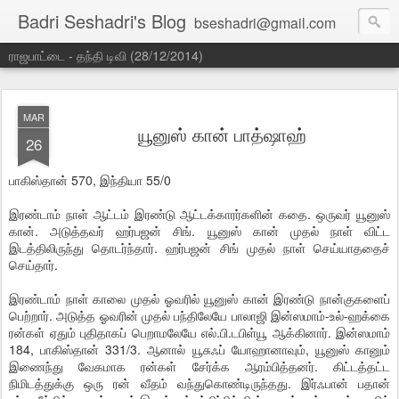
Badri Seshadri's Blog
bseshadri@gmail.com
ராஜபாட்டை - தந்தி டிவி (28/12/2014)
MAR
யூனுஸ் கான் பாத்ஷாஹ்
26
பாகிஸ்தான் 570, இந்தியா 55/0
இரண்டாம் நாள் ஆட்டம் இரண்டு ஆட்டக்காரர்களின் கதை. ஒருவர் யூனுஸ்
கான். அடுத்தவர் ஹர்பஜன் சிங். யூனுஸ் கான் முதல் நாள் விட்ட
இடத்திலிருந்து தொடர்ந்தார். ஹர்பஜன் சிங் முதல் நாள் செய்யாததைச்
செய்தார்.
இரண்டாம் நாள் காலை முதல் ஓவரில் யூனுஸ் கான் இரண்டு நான்குகளைப்
பெற்றார். அடுத்த ஓவரின் முதல் பந்திலேயே பாலாஜி இன்ஸமாம்-உல்-ஹக்கை
ரன்கள் ஏதும் புதிதாகப் பெறாமலேயே எல்.பி.டபிள்யூ ஆக்கினார். இன்ஸமாம்
184, பாகிஸ்தான் 331/3. ஆனால் யூசுஃப் யோஹானாவும், யூனுஸ் கானும்
இணைந்து வேகமாக ரன்கள் சேர்க்க ஆரம்பித்தனர். கிட்டத்தட்ட
நிமிடத்துக்கு ஒரு ரன் வீதம் வந்துகொண்டிருந்தது. இர்ஃபான் பதான்