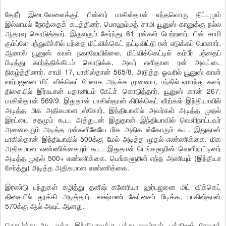
தேநீர் இடைவேளைக்குப் பின்னர் பாகிஸ்தான் எந்தவொரு திட்டமும்
இல்லாமல் நேரத்தைக் கடத்தினர். மொஹம்மத் சாமி யூனுஸ் கானுக்கு நல்ல
ஆதரவு கொடுத்தார். இருவரும் சேர்ந்து 61 ரன்கள் பெற்றனர். பின் சாமி
கும்ப்ளே பந்துவீச்சில் பந்தை மிட்விக்கெட் தட்டிவிட்டு ரன் எடுக்கப் போனார்.
ஆனால் யூனுஸ் கான் நகரவேயில்லை. மிட்விக்கெட்டில் கம்பீர் பந்தைப்
பிடித்து கார்த்திக்கிடம் கொடுக்க, அவர் எளிதான ரன் அவுட்டை
நிகழ்த்தினார். சாமி 17, பாகிஸ்தான் 565/8. அடுத்த ஓவரில் யூனுஸ் கான்
ஹர்பஜனை மிட் விக்கெட் மேலாக அடிக்க முனைய, பந்தில் ஏமாந்து கவர்
திசையில் இர்ஃபான் பதானிடம் கேட்ச் கொடுத்தார். யூனுஸ் கான் 267.
பாகிஸ்தான் 569/9. இதுதான் பாகிஸ்தான் கிரிக்கெட் வீரர்கள் இந்தியாவில்
அடித்த மிக அதிகமான ஸ்கோர், இந்தியாவில் அவர்கள் அடித்த முதல்
இரட்டை சதமும் கூட. அத்துடன் இதுதான் இந்தியாவில் வெளிநாட்டவர்
அனைவரும் அடித்த ரன்களிலேயே மிக அதிக ஸ்கோரும் கூட. இதுதான்
பாகிஸ்தான் இந்தியாவில் 500க்கு மேல் அடித்த முதல் எண்ணிக்கை. மிக
அதிகமான எண்ணிக்கையும் கூட. இதுதான் பெங்களூரின் வெளிநாட்டினர்
அடித்த முதல் 500+ எண்ணிக்கை. பெங்களூரின் எந்த அணியும் (இந்தியா
சேர்த்து) அடித்த அதிகமான எண்ணிக்கை.
இரண்டு பந்துகள் கழித்து தனீஷ் கனேரியா ஹர்பஜனை மிட் விக்கெட்
திசையில் தூக்கி அடித்தார். லக்ஷ்மண் கேட்சைப் பிடிக்க, பாகிஸ்தான்
570க்கு ஆல் அவுட் ஆனது.
தொடர்ந்து ஆட வந்த இந்தியாவுக்கு பத்து ஓவர்கள். பத்திலும் சேவாக்