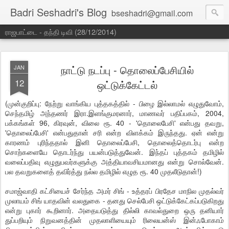
Badri Seshadri's Blog
bseshadri@gmail.com
ராஜபாட்டை - தந்தி டிவி (28/12/2014)
நாட்டு நடப்பு - தொலைப்பேசியில்
JAN
12
ஒட்டுக்கேட்டல்
(முன்குறிப்பு: நேற்று வாங்கிய புத்தகத்தில் - பிழை இல்லாமல் எழுதுவோம்,
செந்தமிழ் அந்தணர் இரா.இளங்குமரனார், மாணவர் பதிப்பகம், 2004,
பக்கங்கள் 96, கிரவுன், விலை ரூ. 40 - 'தொலைபேசி' என்பது தவறு,
'தொலைப்பேசி' என்பதுதான் சரி என்ற விளக்கம் இருந்தது. ஏன் என்று
காரணம் புரிந்ததால் இனி தொலைப்பேசி, தொலைத்தொடர்பு என்ற
சொற்களையே தொடர்ந்து பயன்படுத்துவேன். இந்தப் புத்தகம் தமிழில்
வலைப்பதிவு எழுதுபவர்களுக்கு அத்தியாவசியமானது என்று சொல்வேன்.
பல தவறுகளைத் தவிர்த்து நல்ல தமிழில் எழுத ரூ. 40 முதலீடுதான்!)
சமாஜ்வாதி கட்சியைச் சேர்ந்த அமர் சிங் - உத்தரப் பிரதேச மாநில முதல்வர்
முலாயம் சிங் யாதவின் வலதுகை - தனது செல்பேசி ஒட்டுக்கேட்கப்படுகிறது
என்று புகார் கூறினார். அதையடுத்து தில்லி காவல்துறை ஒரு தனியார்
துப்பறியும் நிறுவனத்தின் முதலாளியையும் ரிலையன்ஸ் இன்ஃபோகாம்