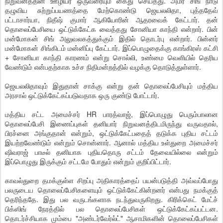
நிறுவனத்தின் ஊழியர் ஒருவரையும் கைது செய்தது. அமர் சிங் நாடு
தழுவிய சுற்றுப்பயணத்தை மேற்கொண்டு ஜெயலலிதா, புத்ததேவ்
பட்டாசார்யா, நிதீஷ் குமார் ஆகியோரின் ஆதரவைக் கேட்டார். தன்
தொலைப்பேசியை ஒட்டுக்கேட்க வைத்தது சோனியா காந்தி என்றார். பின்
மன்மோகன் சிங் அலுவலகத்துக்கும் இதில் தொடர்பு என்றார். பின்னர்
மன்மோகன் சிங்கிடம் மன்னிப்பு கேட்டார். இப்பொழுதைக்கு காங்கிரஸ் கட்சி
+ சோனியா காந்தி காரணம் என்று சொல்லி, உண்மை வெளியில் தெரிய
வேண்டும் என்பதற்காக உச்ச நிதிமன்றத்தில் வழக்கு தொடுத்துள்ளார்.
ஜெயலலிதாவும் இதுதான் சாக்கு என்று தன் தொலைப்பேசியும் மத்திய
அரசால் ஒட்டுக்கேட்கப்படுவதாக ஒரு குண்டு போட்டார்.
மத்திய சட்ட அமைச்சர் HR பாரத்வாஜ், இப்பொழுது பெரும்பாலான
தொலைப்பேசி இணைப்புகள் தனியார் நிறுவனத்திடமிருந்து வருவதால்,
பிரச்னை அங்குதான் என்றும், ஒட்டுக்கேட்பதைத் தடுக்க புதிய சட்டம்
இயற்றவேண்டும் என்றும் சொன்னார். ஆனால் மத்திய உள்துறை அமைச்சர்
ஷிவராஜ் பாடீல் தனியாக புதியதொரு சட்டம் தேவையில்லை என்றும்
இப்பொழுது இருக்கும் சட்டமே போதும் என்றும் குறிப்பிட்டார்.
காவல்துறை தமக்குள்ள சிறப்பு அதிகாரத்தைப் பயன்படுத்தி அவ்வப்போது
பலருடைய தொலைப்பேசிகளையும் ஒட்டுக்கேட்கின்றனர் என்பது நமக்குத்
தெரிந்ததே. இது பல வருடங்களாக நடந்துவருகிறது. கிரிக்கெட் மேட்ச்
பிக்ஸிங் நேரத்தில் பல தொலைப்பேசிகள் ஒட்டுக்கேட்கப்பட்டன.
தொடர்ச்சியாக மும்பை "அண்டர்வேர்ல்ட்" ஆசாமிகளின் தொலைப்பேசிகள்