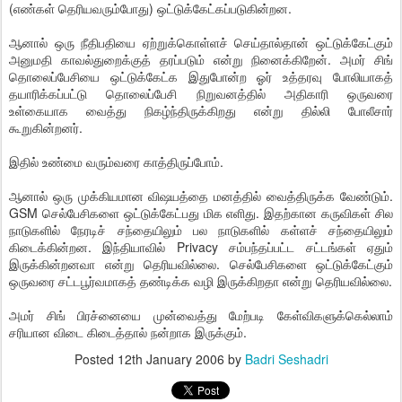
(எண்கள் தெரியவரும்போது) ஒட்டுக்கேட்கப்படுகின்றன.
ஆனால் ஒரு நீதிபதியை ஏற்றுக்கொள்ளச் செய்தால்தான் ஒட்டுக்கேட்கும்
அனுமதி காவல்துறைக்குத் தரப்படும் என்று நினைக்கிறேன். அமர் சிங்
தொலைப்பேசியை ஒட்டுக்கேட்க இதுபோன்ற ஓர் உத்தரவு போலியாகத்
தயாரிக்கப்பட்டு தொலைப்பேசி நிறுவனத்தில் அதிகாரி ஒருவரை
உள்கையாக வைத்து நிகழ்ந்திருக்கிறது என்று தில்லி போலீசார்
கூறுகின்றனர்.
இதில் உண்மை வரும்வரை காத்திருப்போம்.
ஆனால் ஒரு முக்கியமான விஷயத்தை மனத்தில் வைத்திருக்க வேண்டும்.
GSM செல்பேசிகளை ஒட்டுக்கேட்பது மிக எளிது. இதற்கான கருவிகள் சில
நாடுகளில் நேரடிச் சந்தையிலும் பல நாடுகளில் கள்ளச் சந்தையிலும்
கிடைக்கின்றன. இந்தியாவில் Privacy சம்பந்தப்பட்ட சட்டங்கள் ஏதும்
இருக்கின்றனவா என்று தெரியவில்லை. செல்பேசிகளை ஒட்டுக்கேட்கும்
ஒருவரை சட்டபூர்வமாகத் தண்டிக்க வழி இருக்கிறதா என்று தெரியவில்லை.
அமர் சிங் பிரச்னையை முன்வைத்து மேற்படி கேள்விகளுக்கெல்லாம்
சரியான விடை கிடைத்தால் நன்றாக இருக்கும்.
Posted
12th January 2006
by
Badri Seshadri