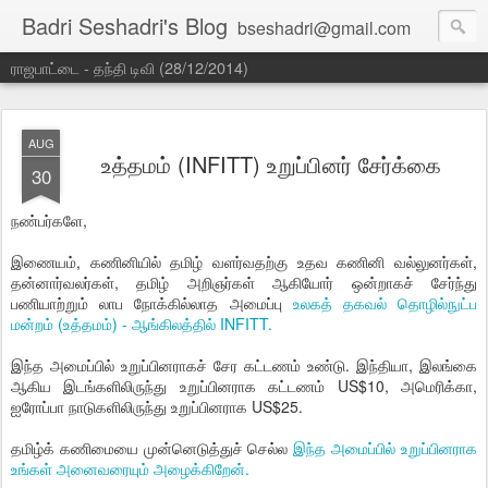
Badri Seshadri's Blog
bseshadri@gmail.com
ராஜபாட்டை - தந்தி டிவி (28/12/2014)
AUG
உத்தமம் (INFITT) உறுப்பினர் சேர்க்கை
30
நண்பர்களே,
இணையம், கணினியில் தமிழ் வளர்வதற்கு உதவ கணினி வல்லுனர்கள்,
தன்னார்வலர்கள், தமிழ் அறிஞர்கள் ஆகியோர் ஒன்றாகச் சேர்ந்து
பணியாற்றும் லாப நோக்கில்லாத அமைப்பு
உலகத் தகவல் தொழில்நுட்ப
மன்றம் (உத்தமம்) - ஆங்கிலத்தில் INFITT.
இந்த அமைப்பில் உறுப்பினராகச் சேர கட்டணம் உண்டு. இந்தியா, இலங்கை
ஆகிய இடங்களிலிருந்து உறுப்பினராக கட்டணம் US$10, அமெரிக்கா,
ஐரோப்பா நாடுகளிலிருந்து உறுப்பினராக US$25.
தமிழ்க் கணிமையை முன்னெடுத்துச் செல்ல
இந்த அமைப்பில் உறுப்பினராக
உங்கள் அனைவரையும் அழைக்கிறேன்.